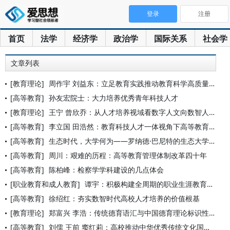
登录
注册
首页
法学
经济学
政治学
国际关系
社会学
文章列表
[教育理论]
周作宇 刘益东：立足教育实践推动教育科学高质量发展
[高等教育]
孙友宏院士：大力培养优秀青年科技人才
[教育理论]
王宁 曾欣乔：从人才培养视域看数字人文向数智人文的转变
[高等教育]
李立国 田浩然：教育科技人才一体视角下高等教育公平新论
[高等教育]
生态时代，大学何为——罗纳德·巴尼特的生态大学理念
[高等教育]
周川：艰难的历程：高等教育管理体制改革四十年
[高等教育]
陈柏峰：检察学学科建设的几点体会
[职业教育和成人教育]
谭宇：积极构建全周期的职业生涯教育体系
[高等教育]
徐绍红：夯实数智时代高校人才培养的价值根基
[教育理论]
郑富兴 李浩：传统德育语汇与中国德育理论标识性概念生成策略
[高等教育]
刘儒 王前 窦红莉：高校推动中华优秀传统文化国际传播的知识转