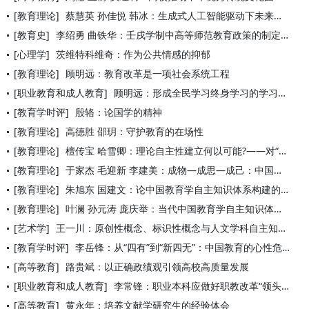
[教育理论]
蔡慧英 孙佳悦 韩冰：生成式人工智能驱动下未来教师的角色演进
[教育史]
李绍勇 曲铁华：壬戌学制中高等师范教育政策的制定及启示
[心理学]
茨维特科维奇：作为公共情感的抑郁
[教育理论]
顾明远：教育改革是一项社会系统工程
[职业教育和成人教育]
顾明远：形成全民学习终身学习的学习型社会
[教育学时评]
殷辂：论国学的精神
[教育理论]
高德胜 邵玥：守护教育的在场性
[教育理论]
檀传宝 哈雪卿：理论自主性建立何以可能?——对“中国教育学自
[教育理论]
于家杰 毛迎新 李建美：成物—成思—成己：中国教育学自主知识
[教育理论]
朱旭东 国建文：论中国教育学自主知识体系构建的三维逻辑与概念
[教育理论]
叶澜 孙元涛 庞庆举：当代中国教育学自主知识体系的内生建构—
[艺术学]
王一川：原创性概念、标识性概念与人文学科自主知识体系建构 —
[教育学时评]
李岳锋：从“四有”到“新四无”：中国教育的心性危机与出路
[高等教育]
路贵斌：以正确政绩观引领高校高质量发展
[职业教育和成人教育]
李常锋：职业本科应做好职教改革“领头羊”
[高等教育]
黄永年：培养文献学研究生的经验体会