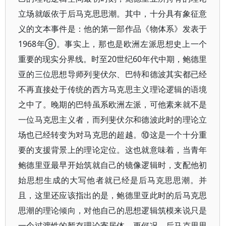
立场就皈依于后马克思思潮。其中，十分具有象征意
义的文本事件是：他的第一部作品《物体系》发表于
1968年⑨。事实上，那也是欧洲左派思想史上一个
重要的现实分界线。时至20世纪60年代中期，鲍德里
亚的三位思想导师列斐伏尔、巴特和德波其实都已经
不再直接处于传统的西方马克思主义理论逻辑的语境
之中了。晚期的巴特虽系欧洲左派，可他素来就不是
一位马克思主义者，而列斐伏尔和德波此时的理论立
场也已经转变为对马克思的超越。⑩这是一个十分重
要的支援背景上的理论定位。这也就意味着，当青年
鲍德里亚最早开始筑就自己的镜像逻辑时，支配他初
始思想生成的大写他者就已经是后马克思思潮。并
且，这里还应该指出的是，鲍德里亚此时的后马克思
思潮的理论倾向，对他自己的思想逻辑筑模来说只是
一个过渡性的暂存理论寄居体。更何况，后马克思思