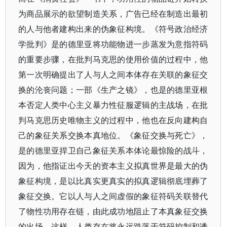
为商品展示的欲望制造关系，广告已经在制造出最初
的人与他者建构出来的伪象征构境。《符号政治经济
学批判》是的德里亚将功能物进一步蒸发为意指符码
的重要步骤，在批判马克思的使用价值的过程中，他
第一次明确提出了人与人之间本体存在关联的象征交
换的沦丧问题；一部《生产之镜》，也是的德里亚根
本否定人类中心主义暴力性征服逻辑的主战场，在批
判马克思历史唯物主义的过程中，他也在反向建构自
己的象征关系交换本真地位。《象征交换与死亡》，
是的德里亚捍卫自己象征关系本体论最惊险的战斗，
因为，他指证出今天的资本主义拟真世界是最大的伪
象征构境，是以比真实更真实的拟真逻辑彻底埋葬了
象征交换。它以人与人之间虚假的象征符码关联替代
了物性功用存在链，由此成功地阻止了本真象征交换
的出场。这样，人类存在将永远跌落于符码控制和诱