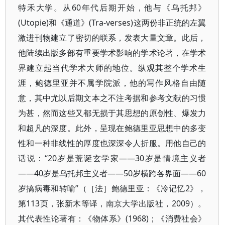
特禾大学。从60年代后期开始，他与《乌托邦》
(Utopie)和《通道》(Tra-verses)这两份非正统的左翼
激进刊物建立了密切的联系，发表大量文章。此后，
他陆续出版多部有重要学术影响的学术论著，在学术
界建立起当代学术大师的地位。纵观其整个学术生
涯，鲍德里亚并不属学院派，他的写作风格自由随
意，其中尤以后期文本之不注考据和参考文献的习惯
为甚，然而这些又都无损于其思想的原创性、爆发力
和超凡的深度。此外，呈现在鲍德里亚思想中的多变
性和一种非线性的厚度也深深令人折服。用他自己的
话说：“20岁是荒诞玄学家——30岁是情境主义者
——40岁是乌托邦主义者——50岁横跨各界面——60
岁搞病毒和转喻”（［法］鲍德里亚：《冷记忆2》，
第113页，张新木等译，南京大学出版社，2009）。
其代表性论著有：《物体系》(1968)；《消费社会》