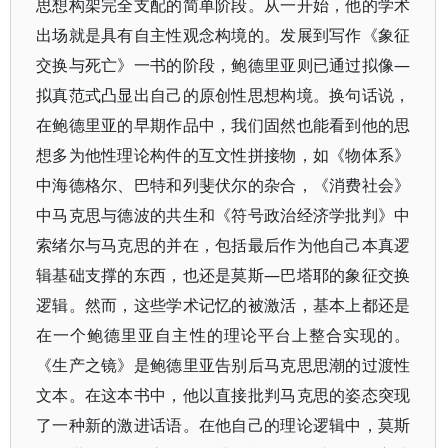
思想构架完全支配的简单阶段。从一开始，他的学术
出场就是具有自主性观念构境的。发展到写作《象征
交换与死亡》一书的阶段，鲍德里亚则已通过拟像—
拟真范式凸显出自己的原创性思想构境。换句话说，
在鲍德里亚的早期作品中，我们固然也能看到他的思
想多为他性理论构件的互文性拼接物，如《物体系》
中海德格尔、巴特和列斐伏尔的杂合，《消费社会》
中马克思与德波的共生和《符号政治经济学批判》中
索绪尔与马克思的并在，包括最后作为他自己本真逻
辑基础支撑的东西，也还是莫斯—巴塔耶的象征交换
逻辑。然而，这些学术记忆的被激活，基本上都还是
在一个鲍德里亚自主性的理论平台上整合实现的。
《生产之镜》是鲍德里亚告别后马克思思潮的过渡性
文本。在这本书中，他以直接批判马克思的姿态突现
了一种新的激进话语。在他自己的理论逻辑中，莫斯