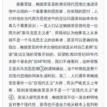
毋庸置疑，鲍德里亚是欧洲后现代思潮之激进语
境中出现的一个最重要的思想家，但依我的思忖，人
们对他在当代西方思想史中的定位问题里却始终存在
着几个重要误识：一是人们认定鲍德里亚曾经是一位
西方的“新马克思主义者”，而我却认为他事实上从来
就不是一个马克思主义的信奉者，甚至可以更确切地
指出，鲍德里亚的学术出场恰好就是从对自己老师“左
派”政治立场的背叛开始的。回望欧洲20世纪60年代
末那个著名的“后68”时段，我们不难看到，这种背叛
正是后马克思思潮③的逻辑缘起，这个时期也是整个
后现代思潮的同体生成时刻。其二，人们通常将鲍德
里亚看作一位“后现代主义”大师，而从严格意义上考
察，我则发现鲍德里亚并不是一个“后现代主义”者
④。若深入探究其本质，鲍德里亚不仅一直在鲜明地
反对整个现代性，甚而也不遗余力地从根本上批判和