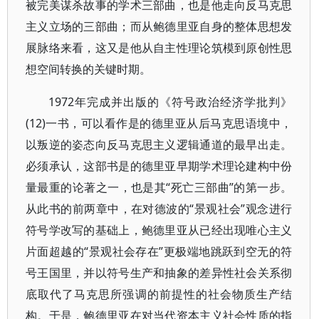
被完美谋杀故事的学术三部曲，也是他走向反马克思
主义立场的三部曲；而从鲍德里亚自身的整体思想发
展脉络来看，这又是他从自主性理论筑模到原创性思
想空间转换的关键时期。
1972年完成并出版的《符号政治经济学批判》
(12)一书，可以看作是的德里亚从后马克思语境中，
以叛逆的姿态向反马克思主义逻辑通道的最早出走。
必须承认，这部书是的德里亚早期学术理论建构中份
量最重的论著之一，也是其“死亡三部曲”的第一步。
从此书的前两章中，在对德波的“景观社会”观念进行
符号学改写的基础上，鲍德里亚从已经出现唯心主义
片面超越的“景观社会存在”更极端地跳跃到空无的符
号王国里，并以符号生产和抽象的差异性社会关系彻
底取代了马克思所强调的前提性的社会物质生产结
构。于是，鲍德里亚在对当代资本主义社会性质的指