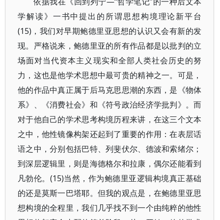
依据我在《回到列宁—“哲学笔记”的一种后文本
学解读》一书中提出的所谓思想构境理论新平台
(15)，我们对早期鲍德里亚思想的认识又会有新的发
现。严格说来，鲍德里亚的所有作品都是以批判的立
场面对当代资本主义现实和全部人类社会历史的努
力，这也是他学术思想中最可贵的精神之一。可是，
他的作品中真正属于后马克思思潮的东西，是《物体
系》、《消费社会》和《符号政治经济学批判》。而
对于他自己的学术思考构境历程来讲，在这三个文本
之中，他性镜像构架还起到了重要的作用：在表层话
语之中，分别包括巴特、列斐伏尔、德波和索绪尔；
到深层逻辑里，则是海德格尔和拉康，偶尔还能看到
凡勃伦。(15)当然，作为鲍德里亚逻辑构境真正基础
的还是莫斯一巴塔耶。但我的观点是，在鲍德里亚思
想构境的全程里，我们几乎找不到一个由纯粹的他性