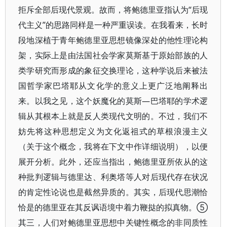
拒斥全部后现代景观。故而，将鲍德里亚指认为“后现
代主义”的思路同样是一种严重误读。在我看来，长时
段地深植于青年鲍德里亚思想镜像深处的他性理论构
架，实际上是由法国社会学家莫斯基于原始部族的人
类学研究而形成的象征交换理论，这种学说后来被法
国哲学家巴塔耶从文化学的意义上更广泛地阐释出
来。以我之见，这个妖魔化的莫斯—巴塔耶的学术逻
辑从其根本上就是反人类现代文明的。不过，我们不
妨先将这种思想定义为文化返祖式的草根浪漫主义
（关于这个概念，我将在下文中作详细说明），以便
展开分析。此外，还应当指出，鲍德里亚所依从的这
种批判逻辑与德里达、利奥塔等人对后现代存在状况
的肯定性论说也是截然异质的。其实，后现代思潮恰
恰是的德里亚在其反讽语境中着力鞭挞的拟真物。⑤
其三，人们对鲍德里亚思想中关键性概念的非同质性