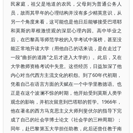
民家庭，祖父是地道的农民，父母则为普通公务人
员，故而其早年的心理结构并没有多少精英意识，从
另一个角度来看，这可能也是他日后能够接受巴塔耶
和莫斯的草根激愤观的深层心理内因。高中毕业之
后，在巴黎高等师范学校的入学考试中落榜，甚至没
能正常地升读大学（用他自己的话来说，是在走过了
一段“曲折的道路”之后才进入大学的）。此后，又在
大学教师资格考试中失意。这些经历，日益加深了他
内心对当代西方主流文化的积怨。到了60年代初期，
凭着自己在语言方面的天赋在一个中学里教德语。也
正是在这个波澜不惊的时期，他开始受到莫斯人类学
观念的影响，并初次留意到巴塔耶的哲学。1966年，
他在著名的西方马克思主义大师列斐伏尔的指导下完
成了自己的社会学博士论文《社会学的三种周期》；
同年，赴巴黎第五大学担任助教，此后还曾任教于南