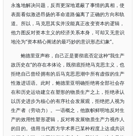
永逸地解决问题，反而更深地遮蔽了事情的真相，使
表面看似激进昂扬的革命道路偏离了正确的方向和轨
道。所以，马克思其实并没能真正改变资本的逻辑，
他力图反对资本主义的经济关系本身，可却又无意识
地沦为“资本精心阐述的最巧妙的意识形态幻象”。
鲍德里亚声称，自己正是要彻底否定这种“我生产
故历史在”的存在本体论，既彻底拒绝马克思主义，也
拒绝自己曾经拥有的后马克思思潮中所有虚假的生产
性激进话语。此时，鲍德里亚明确拒绝将全部社会存
在和历史运动建立在塑形的物质生产之上，拒绝承认
以历史进步为核心的有序社会发展观，拒绝把人视为
生产者（劳动力）。一语概之，他旗帜鲜明地反对生
产的效用性塑形逻辑，反对将发展物质生产力视作人
的目的。借用当代西方学术界已某种程度上达成共识