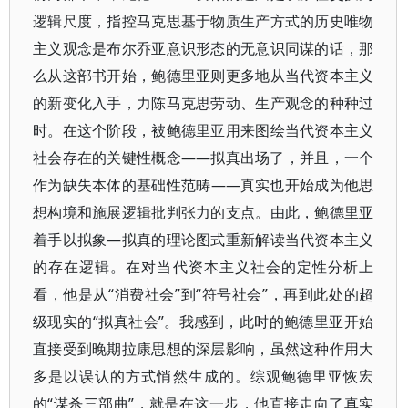
逻辑尺度，指控马克思基于物质生产方式的历史唯物
主义观念是布尔乔亚意识形态的无意识同谋的话，那
么从这部书开始，鲍德里亚则更多地从当代资本主义
的新变化入手，力陈马克思劳动、生产观念的种种过
时。在这个阶段，被鲍德里亚用来图绘当代资本主义
社会存在的关键性概念——拟真出场了，并且，一个
作为缺失本体的基础性范畴——真实也开始成为他思
想构境和施展逻辑批判张力的支点。由此，鲍德里亚
着手以拟象—拟真的理论图式重新解读当代资本主义
的存在逻辑。在对当代资本主义社会的定性分析上
看，他是从“消费社会”到“符号社会”，再到此处的超
级现实的“拟真社会”。我感到，此时的鲍德里亚开始
直接受到晚期拉康思想的深层影响，虽然这种作用大
多是以误认的方式悄然生成的。综观鲍德里亚恢宏
的“谋杀三部曲”，就是在这一步，他直接走向了真实