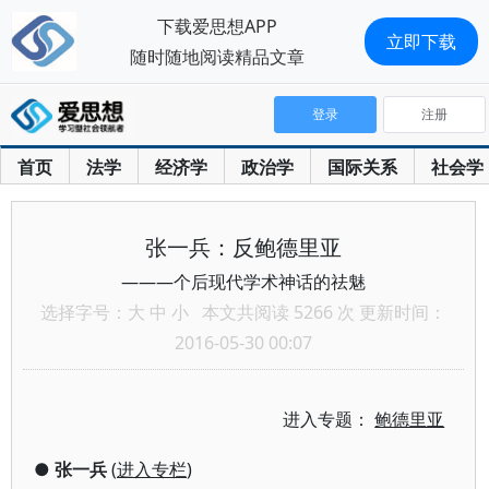
下载爱思想APP
立即下载
随时随地阅读精品文章
登录
注册
首页
法学
经济学
政治学
国际关系
社会学
张一兵：反鲍德里亚
———个后现代学术神话的祛魅
选择字号：
大
中
小
本文共阅读 5266 次 更新时间：
2016-05-30 00:07
进入专题：
鲍德里亚
●
张一兵
(
进入专栏
)