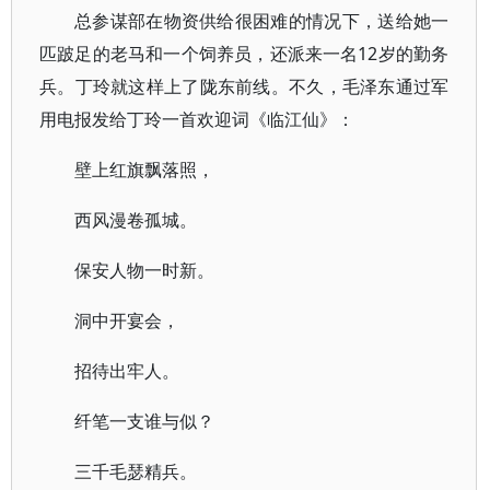
总参谋部在物资供给很困难的情况下，送给她一
匹跛足的老马和一个饲养员，还派来一名12岁的勤务
兵。丁玲就这样上了陇东前线。不久，毛泽东通过军
用电报发给丁玲一首欢迎词《临江仙》：
壁上红旗飘落照，
西风漫卷孤城。
保安人物一时新。
洞中开宴会，
招待出牢人。
纤笔一支谁与似？
三千毛瑟精兵。