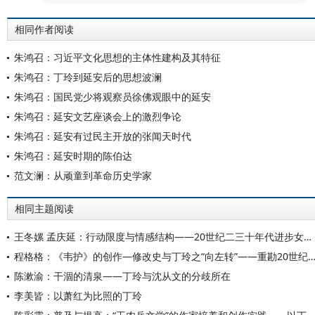
相同作者阅读
朱鸿召：习近平文化思想的主体性建构及其特征
朱鸿召：丁玲到延安后的思想波澜
朱鸿召：国民党少将观察员徐佛观眼中的延安
朱鸿召：延安文艺座谈会上的激烈争论
朱鸿召：延安有过民主开放的张闻天时代
朱鸿召：延安时期的陈伯达
范文澜：从顽童到革命历史学家
相同主题阅读
王冬嫘 孟庆延：行动限度与情感结构——20世纪二三十年代进步女作家政治实践的历史社会学分析
程格格：《韦护》的创作—修改史与丁玲之“向左转”——重勘20世纪丁玲思想与文学的
陈漱渝：干涸的清泉——丁玲与沈从文的分歧所在
李美皆：以萧红为比照的丁玲