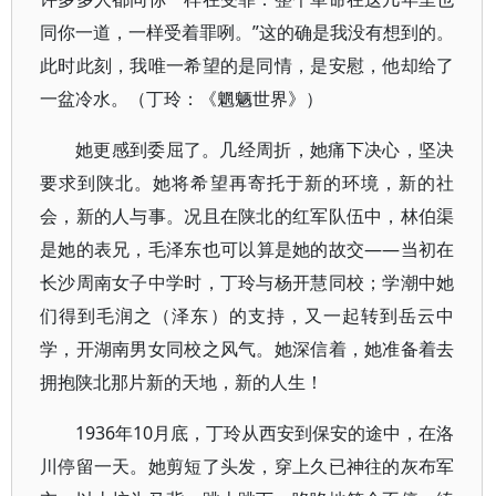
同你一道，一样受着罪咧。”这的确是我没有想到的。
此时此刻，我唯一希望的是同情，是安慰，他却给了
一盆冷水。（丁玲：《魍魉世界》）
她更感到委屈了。几经周折，她痛下决心，坚决
要求到陕北。她将希望再寄托于新的环境，新的社
会，新的人与事。况且在陕北的红军队伍中，林伯渠
是她的表兄，毛泽东也可以算是她的故交——当初在
长沙周南女子中学时，丁玲与杨开慧同校；学潮中她
们得到毛润之（泽东）的支持，又一起转到岳云中
学，开湖南男女同校之风气。她深信着，她准备着去
拥抱陕北那片新的天地，新的人生！
1936年10月底，丁玲从西安到保安的途中，在洛
川停留一天。她剪短了头发，穿上久已神往的灰布军