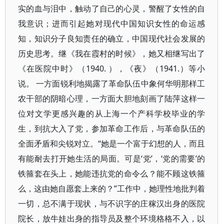
实的血与泪中，触动了自己的心灵，警醒了女性的自
我意识；进而引起她对现代中国知识女性的命运感
知，知识分子良知责任的确立，中国现代社会发展的
历史思考。继《我在霞村的时候》，她又相继写出了
《在医院中时》（1940. ），《夜》（1941.）等小
说。 一方面锐利地揭露了革命队伍中象何华明那样工
农干部的阴暗心理，一方面大胆地刻画了陆萍这样一
位对文学更感兴趣的从上海一个产科学校毕业的学
生，到抗大入了党，参加革命工作后，与革命队伍的
全面矛盾和尖锐对立。“她是一个富于幻想的人，而且
有能耐去打开她生活的局面。可是‘党’，‘党的需要’的
铁箍套在头上，她能违抗党的命令么？能不顾这铁箍
么，这由她自愿套上来的？”工作中，她理性地批判着
一切，总不满于现状，与不识字的庄稼汉出身的医院
院长，放牛娃出身的指导员及整个环境格格不入，以