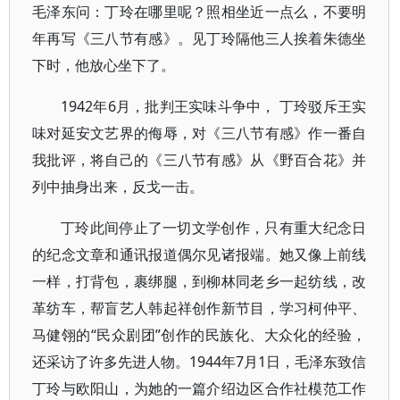
毛泽东问：丁玲在哪里呢？照相坐近一点么，不要明
年再写《三八节有感》。见丁玲隔他三人挨着朱德坐
下时，他放心坐下了。
1942年6月，批判王实味斗争中， 丁玲驳斥王实
味对延安文艺界的侮辱，对《三八节有感》作一番自
我批评，将自己的《三八节有感》从《野百合花》并
列中抽身出来，反戈一击。
丁玲此间停止了一切文学创作，只有重大纪念日
的纪念文章和通讯报道偶尔见诸报端。她又像上前线
一样，打背包，裹绑腿，到柳林同老乡一起纺线，改
革纺车，帮盲艺人韩起祥创作新节目，学习柯仲平、
马健翎的“民众剧团”创作的民族化、大众化的经验，
还采访了许多先进人物。1944年7月1日，毛泽东致信
丁玲与欧阳山，为她的一篇介绍边区合作社模范工作