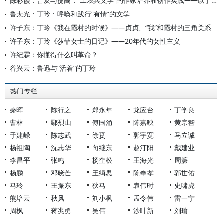
陈彩霞：普及与提高：“工农兵文学”的作家培养和创作实践——以丁玲主持的中央文学研究所（1950-1953）为中心
鲁太光：丁玲：呼唤和践行“有情”的文学
许子东：丁玲《我在霞村的时候》——贞贞、“我”和霞村的三角关系
许子东：丁玲《莎菲女士的日记》——20年代的女性主义
许纪霖：你懂得什么叫革命？
谷兴云：鲁迅与“活着”的丁玲
热门专栏
秦晖
陈行之
郑永年
龙应台
丁学良
曹林
鄢烈山
傅国涌
陈嘉映
黄宗智
于建嵘
陈志武
徐贲
郭宇宽
马立诚
杨祖陶
沈志华
向继东
赵汀阳
戴建业
李昌平
张鸣
杨奎松
王海光
周濂
杨鹏
邓晓芒
王缉思
陈奉孝
郭世佑
马玲
王振东
狄马
袁伟时
史啸虎
熊培云
秋风
刘小枫
孟令伟
雷一宁
周枫
蒋兆勇
吴伟
沙叶新
刘瑜