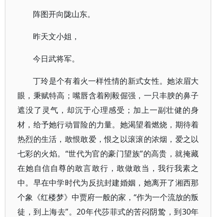
阵图开向陇山东。
昨天文小姐，
今日武将军。
丁玲是个有着火一样性情的新式女性。她浓眉大
眼，秉赋特高；嘴唇含着刚毅倔强，一只丰腴的鼻子
遮没了灵气，却沉于心理感受；加上一副壮健的身
材，给予她行动冒险的力量。她渴望着燃烧，期待着
热烈的生活，敢恨敢爱，恨之以滚滚的浓烟，爱之以
七彩的火焰。“世代为官的豪门望族”的高贵，就掩藏
在她自信自尊的敢言敢行，敢做敢当，我行我素之
中。早在中学时代为反抗封建婚姻，她离开了湘西那
个象《红楼梦》中贾府一般的家，“作为一个流放的叛
徒，到上海去”。20年代莎菲式的苦闷阴鸷，到30年