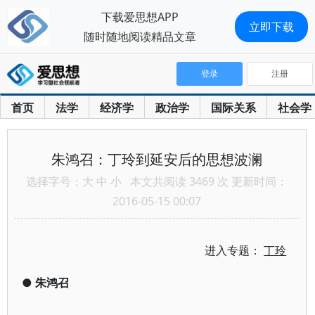
下载爱思想APP
立即下载
随时随地阅读精品文章
登录
注册
首页
法学
经济学
政治学
国际关系
社会学
朱鸿召：丁玲到延安后的思想波澜
选择字号：
大
中
小
本文共阅读 3469 次 更新时间：
2016-05-15 00:07
进入专题：
丁玲
●
朱鸿召