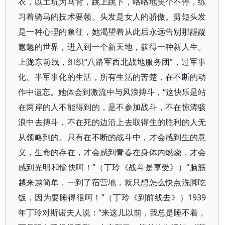
衣，以土坑为马背，跳上跳下，咯咯地笑个不停，练
习着骑马的技术要领。头发是女人的骄傲。剪短头发
是一种心理的象征，她渴望着从此后永远告别那龌龊
魍魉的世界，进入到一个新天地，获得一种新人生。
上陇东前线，组织“八路军西北战地服务团”，过军事
化、半军事化的生活，所有生活的苦楚，在不断的动
作中遗忘。她体会到激流中与风浪搏斗，“这快乐是站
在两岸的人不能得到的，是不参加战斗，不在惊涛骇
浪中去搏斗，不在死的边沿上去取得生的胜利的人无
从领略到的。只有在不断的战斗中，才会感到生的意
义，生命的存在，才会感到青春在身体内燃烧，才会
感到光明和愉快呵！”（丁玲《战斗是享受》）“脑筋
越来越简单，一到了宿营地，就只想怎么快点洗脚吃
饭，因为要睡得很呵！”（丁玲《到前线去》）1939
年丁玲对斯诺夫人说：“来这儿以前，我总是睡不着，