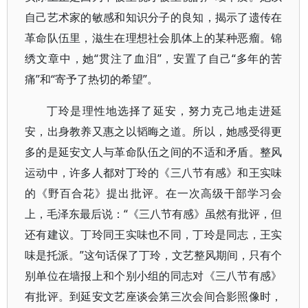
自己艺术家的敏感和知识分子的良知，揭示了遗传在
革命队伍里，滋生在理想社会肌体上的某种恶瘤。锦
绣文章中，她“贯注了血泪”，安置了自己“多年的苦
痛”和“寄予了热切的希望”。
丁玲是理性地选择了延安，努力克己地走进延
安，出身教养又惠之以韬晦之道。所以，她感受得更
多的是延安文人与革命队伍之间的不适和矛盾。整风
运动中，许多人都对丁玲的《三八节有感》和王实味
的《野百合花》提出批评。在一次高级干部学习会
上，毛泽东最后说：“《三八节有感》虽然有批评，但
还有建议。丁玲同王实味也不同，丁玲是同志，王实
味是托派。”这句话保了丁玲，文艺整风期间，只有个
别单位在墙报上和个别小组的同志对《三八节有感》
有批评。到延安文艺座谈会第三次会间合影照像时，