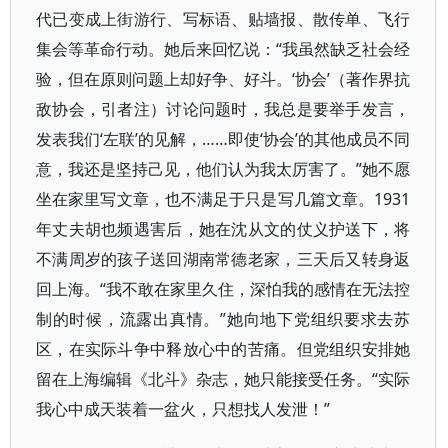
代已变成上街游行、写标语、贴墙报、散传单、飞行
集会等革命行动。她后来回忆说：“我虽然缺乏社会经
验，但在原则问题上却好争、好斗。‘协会’（著作界抗
敌协会，引者注）讨论问题时，我总是要举手发言，
发表我们‘左联’的见解，……即使‘协会’的其他成员不同
意，我还是坚持己见，他们认为我太厉害了。”她不愿
坐在家里写文章，也不满足于只是写几篇文章。1931
年丈夫胡也频遇害后，她在沈从文的仗义护送下，将
不满周岁的孩子送回湖南常德老家，三天后又转身返
回上海。“我不敢在家里久住，深怕我的感情在无法控
制的时候，流露出真情。”她向地下党组织要求去苏
区，在实际斗争中释放心中的苦痛。但党组织安排她
留在上海编辑《北斗》杂志，她只能接受任务。“实际
我心中成天装着一盆火，只想找人发泄！”