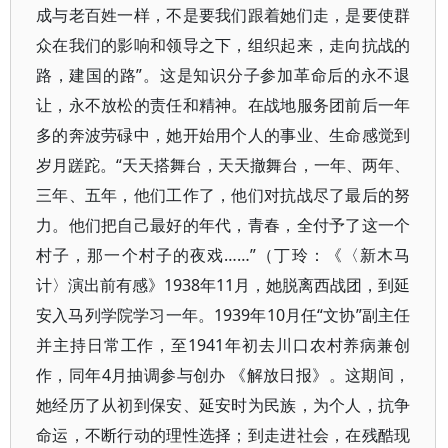
成与老百姓一样，不是要我们跟着她们走，是要使群
众在我们的影响和领导之下，组织起来，走向抗战的
路，建国的路”。这是知识分子参加革命后的永不退
让，永不放松的责任和精神。在战地服务团前后一年
多的奔波劳碌中，她开始用个人的事业、生命感觉到
岁月蹉跎。“天天搭舞台，天天撤舞台，一年、两年、
三年、五年，他们工作了，他们对抗战尽了最后的努
力。他们把自己最好的年代，青春，全付予了这一个
村子，那一个村子的夜戏……”（丁玲：《〈新木马
计〉演出前有感》1938年11月，她脱离西战团，到延
安入马列学院学习一年。1939年10月任“文协”副主任
并主持日常工作，至1941年初去川口农村养病兼创
作，同年4月抽调参与创办 《解放日报》。这期间，
她经历了从初到保安、延安时为民族，为个人，抗争
命运，不断行动的理性选择；到走进社会，在残酷现