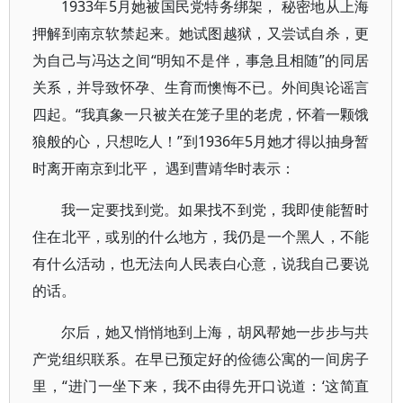
1933年5月她被国民党特务绑架， 秘密地从上海
押解到南京软禁起来。她试图越狱，又尝试自杀，更
为自己与冯达之间“明知不是伴，事急且相随”的同居
关系，并导致怀孕、生育而懊悔不已。外间舆论谣言
四起。“我真象一只被关在笼子里的老虎，怀着一颗饿
狼般的心，只想吃人！”到1936年5月她才得以抽身暂
时离开南京到北平， 遇到曹靖华时表示：
我一定要找到党。如果找不到党，我即使能暂时
住在北平，或别的什么地方，我仍是一个黑人，不能
有什么活动，也无法向人民表白心意，说我自己要说
的话。
尔后，她又悄悄地到上海，胡风帮她一步步与共
产党组织联系。在早已预定好的俭德公寓的一间房子
里，“进门一坐下来，我不由得先开口说道：‘这简直