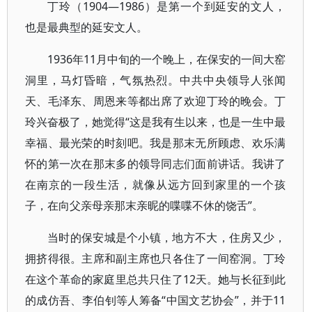
丁玲（1904—1986）是第一个到延安的文人，
也是最典型的延安文人。
1936年11月中旬的一个晚上，在保安的一间大窑
洞里，马灯昏暗，气氛热烈。中共中央领导人张闻
天、毛泽东、周恩来等都出席了欢迎丁玲的晚会。丁
玲兴奋极了，她觉得“这是我有生以来，也是一生中最
幸福、最光荣的时刻吧。我是那末无所顾虑、欢乐满
怀的第一次在那末多的领导同志们面前讲话。我讲了
在南京的一段生活，就像从远方回到家里的一个孩
子，在向父亲母亲那末亲昵的喋喋不休的饶舌”。
当时的保安城是个小镇，地方不大，住房又少，
拥挤得很。主席和副主席也只各住了一间窑洞。丁玲
在这个革命的家庭里总共只住了12天。她与长征到此
的成仿吾、李伯钊等人筹备“中国文艺协会”，并于11