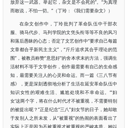
放弃这一武器。举起它，杂文是不会死的”。“为真理
而敢说，不怕一切。”（丁玲：《我们需要杂文》）
在杂文创作中，丁玲批判了革命队伍中干部衣
服、骑马代步、马列学院的文凭头衔等等不良的风习
和落后愚昧的心态；否定了文艺创作中“要求自己每篇
文章都合乎新民主主义”，“斤斤追求其合乎理论的范
围”，被教员称赞“意思好”的舍本求末的方法，强调生
活材料不等于文学创作，创作最需要有自己的生命感
知，最需要关注人的心灵和命运。而一篇《三八节有
感》，更是深刻透彻地分析了生活在延安革命队伍中
知识女性的艰难生活、尴尬处境和不幸命运。“‘妇
女’这两个字，将在什么时代才不被重视，不需要特别
的被提出呢？”正是纪念“三八”妇女节的日子，她却敢
于发别人之所未发，从“被重视”的热闹的表面看出了
实际上正是因为不被重视才被重视的严峻本质。她以