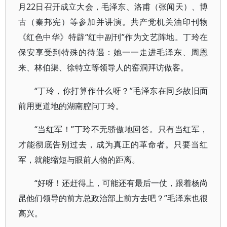
月22日召开成立大会，毛泽东、洛甫（张闻天）、博
古（秦邦宪）等参加并讲演。共产党机关油印刊物
《红色中华》特辟“红中副刊”作为文艺阵地。丁玲在
保安享受到特殊的待遇：她一一走进毛泽东、周恩
来、林伯渠、徐特立等领导人的窑洞拜访做客。
“丁玲，你打算作什么呀？”毛泽东在同乡故旧面
前用更道地的湖南腔问丁玲。
“当红军！”丁玲不无骄傲地回答。只有当红军，
才能彻底告别过去，成为真正的革命者。只要当红
军，就能缩短与眼前人物的距离。
“好呀！还赶得上，可能还有最后一仗，跟着杨尚
昆他们领导的前方总政治部上前方去吧？”毛泽东也很
高兴。