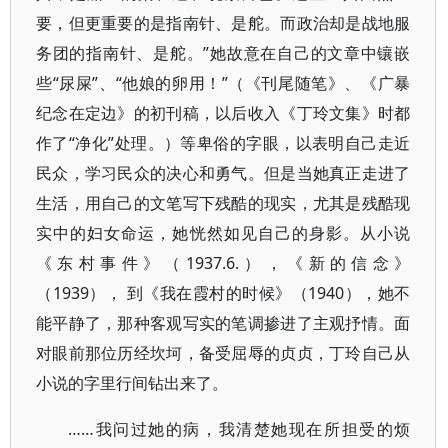
要，但更重要的是指南针、是舵。而政治却是战地服
务团的指南针、是舵。”她故意在自己的文章中镶嵌
些“尿屎”、“他娘的卵用！”（《刊尾随笔》、《广暴
纪念在定边》的初刊稿，以后收入《丁玲文集》时都
作了“净化”处理。）等卑俗的字眼，以表明自己走近
民众，学习民众的决心和勇气。但是当她真正走进了
生活，用自己的文笔写下残酷的现实，尤其是残酷现
实中的妇女命运，她恍然如见自己的身影。从小说
《东村事件》（1937.6.），《新的信念》
（1939）， 到《我在霞村的时候》（1940），她不
能平静了，那种客观写实的笔调掺进了主观抒情。面
对眼前那位历经坎坷，备受屈辱的贞贞，丁玲自己从
小说的字里行间钻出来了。
……我问过她的病，我清楚她现在所担受的烦