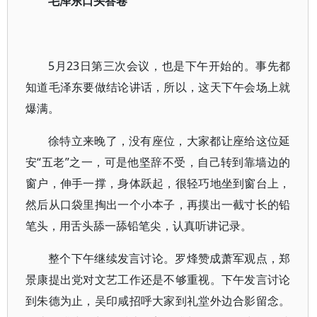
毛泽东口头答卷
5月23日第三次会议，也是下午开始的。事先都
知道毛泽东要做结论讲话，所以，这天下午会场上就
爆满。
徐特立来晚了，没有座位，大家都让座给这位延
安“五老”之一，可是他坚辞不受，自己转到靠墙边的
窗户，伸手一撑，身体跃起，很轻巧地坐到窗台上，
然后从口袋里掏出一个小本子，再摸出一截寸长的铅
笔头，用舌头舔一舔铅笔尖，认真听讲记录。
整个下午继续发言讨论。罗烽赞成萧军观点，郑
景康提出党对文艺工作还是不够重视。下午发言讨论
到朱德为止，吴印咸招呼大家到礼堂外边合影留念。