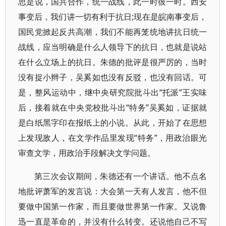
思是说，国共合作，统一战线，此一时彼一时。西安
事变后，我们讲一切有利于抗日;现在是皖南事变后，
国民党掀起反共高潮，我们不能再笼统地讲抗日统一
战线，应当明确是什么人领导下的抗日，也就是说站
在什么立场上的抗日。朱德的批评是很严厉的，当时
没有捉小辫子，吴奚如也没有反驳，也没有回话。可
是，整风运动中，继中央研究院批斗出“托派”王实味
后，接着就在中央党校批斗出“特务”吴奚如，证据就
是白纸黑字印在报纸上的小说。从此，开始了在思想
上发现敌人，在文学作品里发现“特务”，用政治眼光
审查文学，用政治手段解决文学问题。
第三次会议期间，朱德还有一个讲话。他不点名
地批评萧军的发言说：大会第一天有人发言，他不但
要做中国第一作家，而且要做世界第一作家。又说鲁
迅一直是革命的，并没有什么转变。还说他自己不写