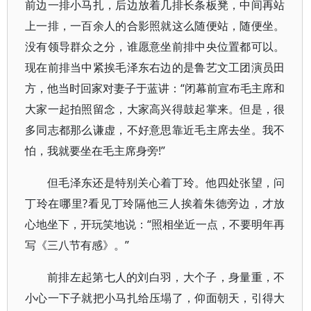
前边一排小马扎，后边放着几排长条板凳，中间再站
上一排，一百余人的合影照就这么随便站，随便坐。
没有领导群众之分，谁愿意坐前排中央位置都可以。
现在前排当中紧挨毛泽东右边的是鲁艺文工团演员田
方，他当时回家对妻子于蓝讲：“闭幕前宣布毛主席和
大家一起拍照留念，大家高兴得鼓起掌来。但是，很
多同志都那么谦虚，不好意思靠近毛主席去坐。我不
怕，我就要坐在毛主席身旁!”
但毛泽东还是特别关心着丁玲。他四处张望，问
丁玲在哪里?看见丁玲隔他三人挨着朱德旁边，才放
心地坐下，开玩笑地说：“照相坐近一点，不要明年再
写《三八节有感》。”
前排左起第七人的刘白羽，大个子，身量重，不
小心一下子就把小马扎给压塌了，仰面朝天，引得大