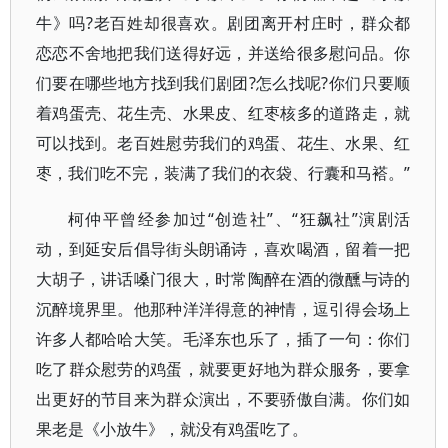
牛》吗?老百姓却很喜欢。剧团离开村庄时，群众都
恋恋不舍地把我们送得好远，并送给很多慰问品。你
们要在哪些地方找到我们剧团?怎么找呢?你们只要顺
着鸡蛋壳、花生壳、水果皮、红枣核多的道路走，就
可以找到。老百姓慰劳我们的鸡蛋、花生、水果、红
枣，我们吃不完，装满了我们的衣袋、行囊和马褡。”
柯仲平曾经参加过“创造社”、“狂飙社”演剧活
动，到延安后倡导街头朗诵诗，喜欢喝酒，留着一把
大胡子，讲话嗓门很大，时常陶醉在酒的微醺与诗的
沉醉境界里。他那种洋洋得意的神情，逗引得会场上
许多人都哈哈大笑。毛泽东也乐了，插了一句：你们
吃了群众慰劳的鸡蛋，就要更好地为群众服务，要拿
出更好的节目来为群众演出，不要骄傲自满。你们如
果老是《小放牛》，就没有鸡蛋吃了。