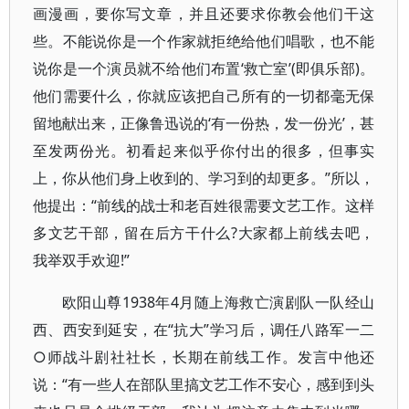
画漫画，要你写文章，并且还要求你教会他们干这
些。不能说你是一个作家就拒绝给他们唱歌，也不能
说你是一个演员就不给他们布置‘救亡室’(即俱乐部)。
他们需要什么，你就应该把自己所有的一切都毫无保
留地献出来，正像鲁迅说的‘有一份热，发一份光’，甚
至发两份光。初看起来似乎你付出的很多，但事实
上，你从他们身上收到的、学习到的却更多。”所以，
他提出：“前线的战士和老百姓很需要文艺工作。这样
多文艺干部，留在后方干什么?大家都上前线去吧，
我举双手欢迎!”
欧阳山尊1938年4月随上海救亡演剧队一队经山
西、西安到延安，在“抗大”学习后，调任八路军一二
○师战斗剧社社长，长期在前线工作。发言中他还
说：“有一些人在部队里搞文艺工作不安心，感到到头