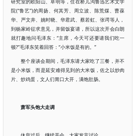
研究室的欧阳山、草明等，住在桥儿沟鲁迅艺术文学
院(“鲁艺”)的周扬、何其芳、周立波、陈荒煤、曹葆
华、严文井、姚时晓、华君武、蔡若虹、张谔等人，
到杨家岭征求意见，并留饭宴请，所以这次开会白朗
就打趣地问毛泽东：“主席，今天可还要请我们吃一
顿?”毛泽东笑着回答：“小米饭是有的。”
整个座谈会期间，毛泽东请大家吃了三餐，并不
是小米饭，而是延安难得见到的大米饭，佐之以炒肉
片、炒鸡蛋，文人们胃口大开，满饱肚肠。
萧军头饱大走调
休息过后，继续开会，大家发言讨论。