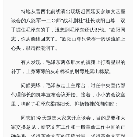
特地从晋西北前线演出现场赶回延安参加文艺座
谈会的八路军一二○师“战斗剧社”社长欧阳山尊，双
手握住毛泽东的手，没想到毛泽东还认识他。“欧阳同
志，你从前线回来了。”欧阳山尊只觉得一股暖流涌上
心头，眼睛都潮润了。
有人发现，毛泽东两条肥大的裤腿上打着显眼的
补丁，上身薄薄的灰布棉袄的肘弯处露出棉絮。
问候完毕，毛泽东走上主席台，时任中央宣传部
代理部长的凯丰宣布会议开始。接着，小小的会议室
里，响起了毛泽东柔绵细长、抑扬顿挫的湖南腔：
同志们!今天邀集大家来开座谈会，目的是要和大
家交换意见，研究文艺工作和一般革命工作中间的正
确关系，求得革命文艺的正确发展，求得革命文艺对