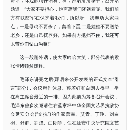
讲话，眯起眼睛仔细看了看，然后清清嗓子，岔开话
题道：“大家不要担心，炮声离我们还远着呢。我们前
方有联防军在保护着我们，所以呀，我奉劝大家两
点，一是母鸡不要杀了，留着下蛋;二是娃娃不要送给
老乡，还是自己抚养好。如果前方抵挡不住，我还可
以带你们钻山沟嘛!”
这一段题外话，使大家哈哈大笑，部分代表的紧
张情绪顿然缓释。
毛泽东讲完之后(即后来公开发表的正式文本“引
言”部分)，会议稍作休息。蔡若虹和白朗去得早，坐
在离主席台最近的一排。因为此前为筹备召开会议，
毛泽东曾多次邀请住在蓝家坪中华全国文艺界抗敌协
会延安分会(“文抗”)的作家萧军、艾青、丁玲、刘白
羽、舒群、罗烽、白朗等，住在延安中央研究院文艺