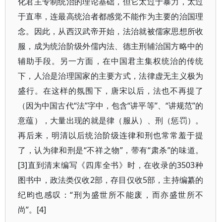
化君主专制统治的理论基础，但它太过于暴力，太过
于直率，连最高统治者都感觉不能作为主要的治国理
念。因此，从西汉武帝开始，法治就被儒家思想所收
服，成为统治阶级外儒内法、德主刑辅治国方略中的
辅助手段。另一方面，在中国君主集权统治的传统
下，人治是治理国家的主要方式，法律虚无主义极为
盛行。在这样的氛围下，唐宋以后，法也不再提了
（因为中国古代“法”字中，包含“讲平等”、“讲规范”的
意蕴），大量出现的就是律（服从）、刑（惩罚）。
再后来，明清以后统治阶级连律和刑也常常羞于提
了，认为律和刑是“不祥之物”，带有“肃杀”的味道。
[3]直到清末编写《四库全书》时，在收录的3503种
图书中，政法类仅收2部，存目仅收5部，主持编纂的
纪昀也感叹：“刑为盛世所不能废，而亦盛世所不
尚”。[4]