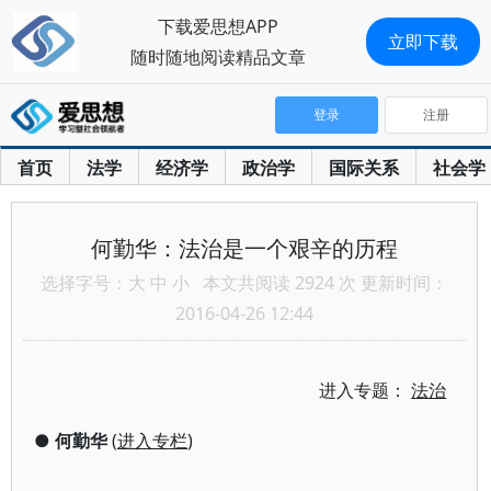
下载爱思想APP
立即下载
随时随地阅读精品文章
登录
注册
首页
法学
经济学
政治学
国际关系
社会学
何勤华：法治是一个艰辛的历程
选择字号：
大
中
小
本文共阅读 2924 次 更新时间：
2016-04-26 12:44
进入专题：
法治
●
何勤华
(
进入专栏
)