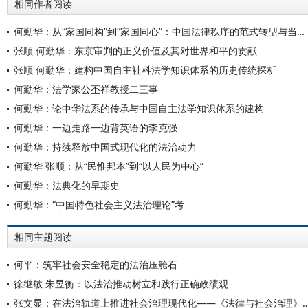
相同作者阅读
何勤华：从“家国同构”到“家国同心”：中国法律秩序的范式转型与当代重塑
张顺 何勤华：东京审判的正义价值及其对世界和平的贡献
张顺 何勤华：建构中国自主社科法学知识体系的历史传统探析
何勤华：法学家公丕祥教授二三事
何勤华：论中华法系的传承与中国自主法学知识体系的建构
何勤华：一边走路一边背英语的李克强
何勤华：持续释放中国式现代化的法治动力
何勤华 张顺：从“民惟邦本”到“以人民为中心”
何勤华：法典化的早期史
何勤华：“中国特色社会主义法治理论”考
相同主题阅读
何平：筑牢社会安全稳定的法治压舱石
徐继敏 朱昱衡：以法治推动树立和践行正确政绩观
张文显：在法治轨道上推进社会治理现代化——《法律与社会