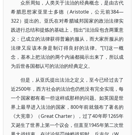
众所周知，人类关于法治的经典概念，是由古代
希腊思想家亚里士多德（Aristotle，公元前384—
322）提出的。亚氏在对希腊城邦国家的政治法律实
践进行总结和提炼的基础上，指出“法治应包含两重意
义：已成立的法律获得普遍的服从，而大家所服从的
法律又应该本身是制订得良好的法律。”[1]这一概
念，基本上把法治的两个内涵都揭示出来了，所以成
为后世各国都认可的法治的经典定义。
但是，从亚氏提出法治之定义，至今已经过去了
近2500年，西方社会的法治也仍然没有完全实现，每
一个国家都有着一些这样或那样的问题。如英国是世
界上最早进入法治的国家，800年前就颁布了著名的
《大宪章》（Great Charter），过了40年即1265年
又诞生了世界上第一个议会，但直至1945年第二次世
界大战结束、在讨论惩罚纳粹战犯时，丘吉尔（W．