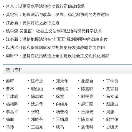
肖京：以更高水平法治推动践行正确政绩观
莫纪宏：把握法治与改革、发展、稳定相协同的内在逻辑
江必新：要探讨法之必行之道
钱学森 吴世宦：社会主义法制和法治与现代科学技术
江必新：深刻把握法治在“十五五”规划纲要中的战略定位
以法治引领和保障国家发展规划更好发挥战略导向作用
周叶中：坚持在法治轨道上全面建设社会主义现代化国家
热门专栏
秦晖
陈行之
郑永年
龙应台
丁学良
曹林
鄢烈山
傅国涌
陈嘉映
黄宗智
于建嵘
陈志武
徐贲
郭宇宽
马立诚
杨祖陶
沈志华
向继东
赵汀阳
戴建业
李昌平
张鸣
杨奎松
王海光
周濂
杨鹏
邓晓芒
王缉思
陈奉孝
郭世佑
马玲
王振东
狄马
袁伟时
史啸虎