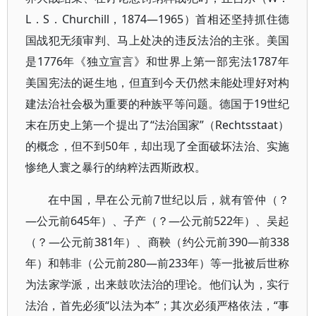
L．S．Churchill，1874—1965）首相还坚持抓住德
国战犯无须审判、马上处决的违反法治的主张。美国
是1776年《独立宣言》和世界上第一部宪法1787年
美国宪法的诞生地，但直到今天仍然未能处理好对构
建法治社会极为重要的种族平等问题。德国于19世纪
末在历史上第一个提出了“法治国家”（Rechtsstaat）
的概念，但不到50年，却出现了全面破坏法治、实施
惨绝人寰之暴行的纳粹法西斯政权。
在中国，早在公元前7世纪以后，就有管仲（？
—公元前645年）、子产（？—公元前522年）、吴起
（？—公元前381年）、商鞅（约公元前390—前338
年）和韩非（公元前280—前233年）等一批被后世称
为法家学派，出来鼓吹法治的理论。他们认为，实行
法治，首先必须“以法为本”；其次必须严格依法，“事