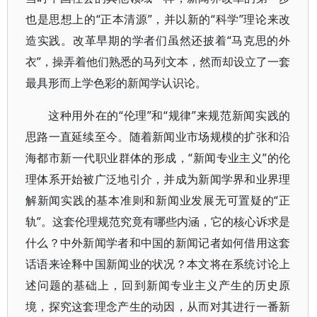
也是思想上的“正本清源”，并以新的“科学”理论来改
造实践。改革早期的学者们虽然还披着“马克思的外
衣”，操弄着他们熟悉的马列文本，然而却设立了一套
最具形而上学色彩的新闻学认识论。
这种用外在的“伦理”和“规律”来规范新闻实践的
思路一直延续至今。随着新闻业市场规模的扩张和沿
海都市新一代职业群体的形成，“新闻专业主义”的伦
理体系开始被广泛地引介，并成为新闻学界和业界理
解新闻实践的基本准则和新闻业发展无可置疑的“正
轨”。这套伦理规范究竟有哪些内涵，它的核心诉求是
什么？中外新闻学者和中国的新闻记者如何借用这套
话语来诠释中国新闻业的状况？本文将在系统讨论上
述问题的基础上，回到新闻专业主义产生的历史原
境，探究这套理念产生的动因，从而对其进行一番新