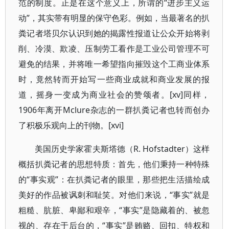
范的制度。正是在这个意义上，所谓的“进步主义运
动”，其实带有明显的保守色彩。例如，当最著名的扒
粪记者塔贝尔认识到她的揭露性报道让公众开始将剥
削、冷漠、欺凌、压制劳工看作是工业公司管理不可
避免的结果，并将唯一希望指向摧毁这个工商业体系
时，竟然转而开始写一些商业成就和商业发展的报
道，摇身一变成为商业社会的赞颂者。[xv]同样，
1906年离开Mclure杂志的一群扒粪记者也转而创办
了积极乐观向上的刊物。[xvi]
美国历史学家霍夫斯塔德（R. Hofstadter）这样
概括扒粪记者的思想特质：首先，他们秉持一种特殊
的“事实观”：在扒粪记者的眼里，那些把生活描绘成
美好的作品被讽刺和耻笑。对他们来说，“事实”就是
粗糙、肮脏、卑鄙和艰辛，“事实”是隐藏着的、被忽
视的、存在于后台的，“事实”是贿赂、回扣、特权和