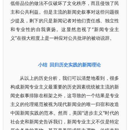
低俗品位的做法不仅破坏了文化秩序，而且侵蚀了民
主和公共利益。但是主流的新闻史叙事对这些问题很
少提及，剩下的只是新闻记者对他们责任感、独立性
和专业性的自我褒扬。这显然忽视了“新闻专业主
义”在很大程度上是一种应对公共批评的被动说辞。
小结 回归历史实践的新闻理论
从以上的历史分析，我们可以清楚地看到，很多
构成新闻专业主义最重要的历史因素统统被主流的新
闻史叙事排除在框架之外，这导致的一个结果是专业
主义的伦理规范被视为现代新闻业的唯一归宿和改造
中国新闻实践的范本。然而，美国“进步主义”时代的
社会史和新闻史告诉我们，新闻专业主义不仅是特定