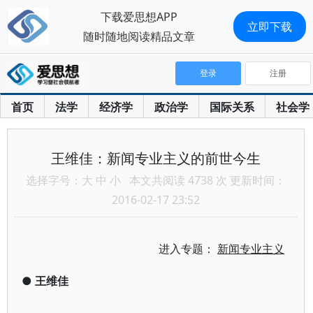
下载爱思想APP
立即下载
随时随地阅读精品文章
登录
注册
首页
法学
经济学
政治学
国际关系
社会学
王维佳：新闻专业主义的前世今生
选择字号：
大
中
小
本文共阅读 4738 次 更新时间：
2016-02-17 23:52
进入专题：
新闻专业主义
●
王维佳