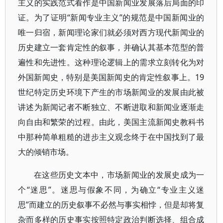
主义的实践范式看作是中国新闻业发展落后局面的印
证。为了证明“新闻专业主义”的规范是中国新闻业的
唯一归宿，新闻理论家们就必须对西方现代新闻业的
历史建立一套肯定性的叙事，并确认其基本范型的普
遍性和先进性。这种理论逻辑上的需求立刻转化为对
外国新闻史，特别是美国新闻史的肯定性叙事上。19
世纪特定历史环境下产生的市场新闻业的发展由此被
讲述为新闻记者不断独立、不断进取和新闻业逐渐走
向自由和繁荣的过程。由此，美国主流新闻史教科书
中那种简单粗糙的进步主义观念终于在中国找到了最
大的倾销市场。
在这些历史文本中，市场新闻业的发展史成为一
个“迷思”。迷思与假象不同，为确立“专业主义迷
思”而建立的历史叙事不必然与事实相悖，但是却将复
杂而多样的历史事实按照特定政治判断选择、组合成