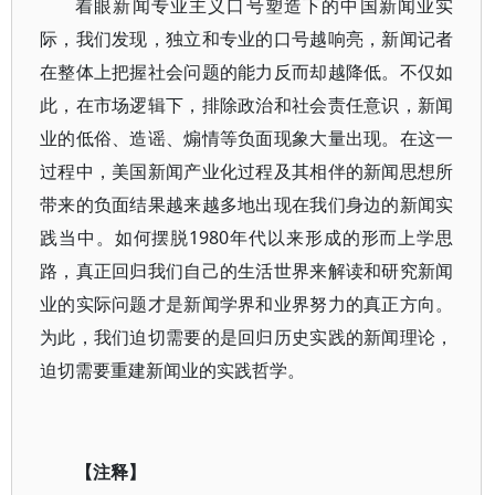
着眼新闻专业主义口号塑造下的中国新闻业实
际，我们发现，独立和专业的口号越响亮，新闻记者
在整体上把握社会问题的能力反而却越降低。不仅如
此，在市场逻辑下，排除政治和社会责任意识，新闻
业的低俗、造谣、煽情等负面现象大量出现。在这一
过程中，美国新闻产业化过程及其相伴的新闻思想所
带来的负面结果越来越多地出现在我们身边的新闻实
践当中。如何摆脱1980年代以来形成的形而上学思
路，真正回归我们自己的生活世界来解读和研究新闻
业的实际问题才是新闻学界和业界努力的真正方向。
为此，我们迫切需要的是回归历史实践的新闻理论，
迫切需要重建新闻业的实践哲学。
【注释】