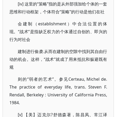
[iv] 这里的“策略”指的是从外部强加给个体的一套
思维和行动框架，个体符合“策略”的行动是他们在社
会建制（establishment）中合法位置的体
现。“战术”是指缺乏权力的个体通过自创的、即兴的
行为对社会
建制进行偷袭.从而在建制的空隙中找到其自由行
动的机会。这样，“战术”就成了用来抵抗和躲避既有
规
则的“弱者的艺术”。参见Certeau, Michel de.
The practice of everyday life, trans. Steven F.
Rendall, Berkeley : University of California Press,
1984.
[v] 【美】迈克尔?舒德森著，陈昌凤、常江译