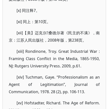
[x] 同注释7。
[xi] 同上：第10页。
[xii]【美】迈克尔?桑德尔著《民主的不满》，南
京：江苏人民出版社，2008年版，第238页。
[xiii] Rondinone, Troy. Great Industrial War :
Framing Class Conflict in the Media, 1865-1950,
NJ: Rutgers University Press. 2009, p.61.
[xiv] Tuchman, Gaye. “Professionalism as an
Agent of Legitimation”, Journal of
Communication, 1978. 28 (2), pp. 106-113.
[xv] Hofstadter, Richard. The Age of Reform.