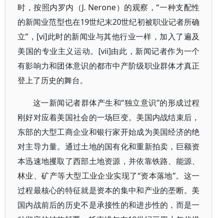
时，按照内罗内（J. Nerone）的观察，“一种支配性
的新闻业范型也在19世纪末20世纪初被职业记者所确
立”，[vi]此时的新闻业与其他行业一样，加入了遍及
美国的专业主义运动。[vii]由此，新闻记者作为一个
有影响力和团体意识的都市中产阶级职业群体才真正
登上了历史的舞台。
这一新闻记者群体产生和“独立意识”的形成过程
刚好对应着美国社会的一场巨变。美国内战结束后，
东部的大型工商企业和银行家开始成为美国经济的绝
对主导力量。通过土地的国有化和重新拍卖，巨额资
本迅速地攫取了西部土地资源，并依靠铁路、能源、
林业、矿产等大型工业企业实现了“资本落地”。这一
过程最核心的特征就是资本的集中和产业的垄断。美
国内战前后的历史不是承接性的和进步性的，而是一