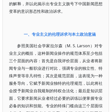
的解释，并以此揭示出专业主义旗号下中国新闻思想
变革的意识形态性和政治诉求。
一、专业主义的伦理诉求与本土政治意涵
参照美国社会学家拉尔森（M. S. Larson）对专
业主义的概括，这种新闻业操作的规范体系至少包括
三个层面的内容：首先是自我评价层面，从业者将新
闻专业与一般职业进行对比，强调专业的独立性、特
殊声誉等非凡特性；其次是规范层面，这表现为一种
服务导向，它赋予新闻业独特的伦理规范，以此将社
会授予新闻业自我规制的特权合法化；最后是知识层
面，它要求新闻从业者经过必要的训练以便掌握专业
必备的知识和技能。专业的特殊门槛由这三个层面综