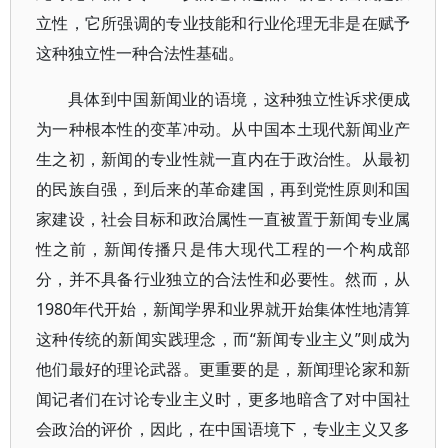
立性，它所强调的专业技能和行业伦理无非是在赋予
这种独立性一种合法性基础。
具体到中国新闻业的语境，这种独立性诉求便成
为一种根本性的变革冲动。从中国本土现代新闻业产
生之初，新闻的专业性就一直内在于政治性。从最初
的民族自强，到后来的革命建国，再到党性原则和国
家建设，社会目标和政治属性一直被置于新闻专业属
性之前，新闻传播只是伟大现代工程的一个构成部
分，并不具备行业独立的合法性和必要性。然而，从
1980年代开始，新闻学界和业界就开始集体性地清算
这种传统的新闻实践理念，而“新闻专业主义”则成为
他们最好的理论武器。更重要的是，新闻理论家和新
闻记者们在讨论专业主义时，更多地暗含了对中国社
会政治的评价，因此，在中国语境下，专业主义又多