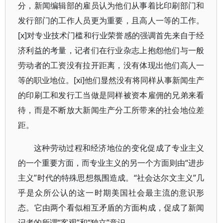
分，新闻编辑部的雇员认为他们从事着比印刷部门和
发行部门的工作人员更为重要，且高人一等的工作。
[x]对专业技术门槛和行业荣誉感的强调首先来自于经
济利益的考量，记者们在行业杂志上抱怨他们与一般
劳动者的工资没有拉开距离，没有体现出他们高人一
等的职业地位。[xi]他们显然没有将同样从事新闻生产
的印刷工和发行工当做是同样被资本雇佣的兄弟来看
待，而是不断放大新闻生产分工所带来的社会地位差
距。
这种劳动过程和经济地位的变化促成了专业主义
的一个重要方面，而专业主义的另一个方面则由“进步
主义”时代的特殊思想氛围造成。“社会达尔文主义”几
乎是众所公认的这一时期美国社会最主流的意识形
态。它由两个看似相互矛盾的方面构成，促成了新闻
记者的所谓“客观”和“独立”意识。