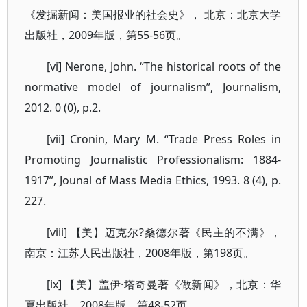
《发掘新闻：美国报业的社会史》， 北京：北京大学
出版社，2009年版，第55-56页。
[vi] Nerone, John. “The historical roots of the
normative model of journalism”, Journalism,
2012. 0 (0), p.2.
[vii] Cronin, Mary M. “Trade Press Roles in
Promoting Journalistic Professionalism: 1884-
1917”, Jounal of Mass Media Ethics, 1993. 8 (4), p.
227.
[viii] 【美】迈克尔?桑德尔著《民主的不满》，
南京：江苏人民出版社，2008年版，第198页。
[ix] 【美】盖伊·塔奇曼著《做新闻》，北京：华
夏出版社，2008年版，第48-52页。