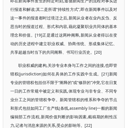
即在新闻事件发生的特定时刻,遵循新闻生产的流程对事实进
行报道和解读;其二是所谓“持续性方式”,即在新闻事件以及对
这一事件的报道都时过境迁之后,新闻从业者在业内反刍、反
思当时的报道过程、形式和内容,藉此凝聚职业共同体的基本
理念和价值。[19]正是通过这两种阐释,新闻从业者得以在变
动的历史进程中建立职业权威、协商传统、形成集体记忆、
共享超越当时当下的共同阐释、书写行业历史。[20]
职业权威的建构,关涉专业本身与工作之间的连接,也即管
辖权(jurisdiction)如何在具体的工作实践中生成。[21]新闻
专业的管辖权包括但不限于“阐释的”或“修辞的”冲突,它在日复
一日的工作常规中被定义和实践,体现专业与非专业、不同专
业分工之间的管辖权争夺。新闻管辖权的维系和争夺的节点
和形式包括如同工厂生产线(条线,assembly line)一般的新闻
编辑部工作流程,新闻价值判断的影响因素,截稿期的刚性压
力,记者与消息来源的关系,受众的影响等。[22]