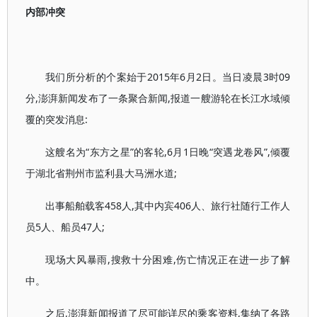
内部冲突
我们所分析的个案始于2015年6月2日。当日凌晨3时09
分,澎湃新闻发布了一条聚合新闻,报道一艘游轮在长江水域倾
覆的突发消息:
这艘名为“东方之星”的客轮,6月1日晚“突遇龙卷风”,倾覆
于湖北省荆州市监利县大马洲水道;
出事船舶载客458人,其中内宾406人、旅行社随行工作人
员5人、船员47人;
现场大风暴雨,搜救十分困难,伤亡情况正在进一步了解
中。
之后,澎湃新闻报道了尽可能详尽的乘客资料,集纳了各路