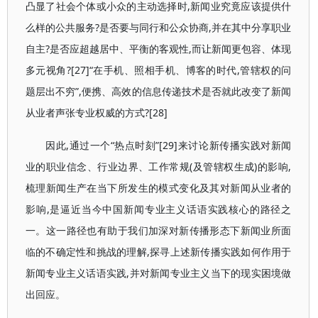
凸显了社会个体或小众的主动选择时,新闻业究竟应该提供什
么样的公共服务?是否要与同行和公众协商,并在其中分享职业
自主?是否应超越居中、平衡的客观性,而让新闻更包容、体现
多元视角?[27]“在手机、照相手机、博客的时代,管辖权的问
题层出不穷”,便携、高效的信息传递技术是否就此改变了新闻
从业者声张专业权威的方式?[28]
因此,通过一个“热点时刻”[29]来讨论新传播实践对新闻
业的职业信念、行业边界、工作常规(及管辖权生成)的影响,
梳理新闻生产在当下所发生的模式变化及其对新闻从业者的
影响,是逼近当今中国新闻专业主义话语实践核心的路径之
一。这一路径也有助于我们加深对新传播形态下新闻业所面
临的不确定性和挑战的理解,探寻上述新传播实践如何作用于
新闻专业主义话语实践,并对新闻专业主义当下的现实困境做
出回应。