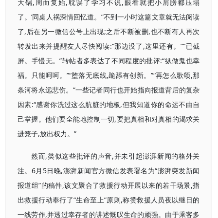
大锅,周而复始,耽误了学习不说,眼看就把小肩膀都压塌
了。’同桌人祸深情回忆道。”不到一小时这篇文章就无法阅读
了,后在另一微信公号上出现;之后不断被删,也不断有人再次
转发出来并提醒友人尽快阅读:“那边没了,这里还有。”“已截
屏。手慢无。”转帖者多表达了不同程度的批评:“纵做鬼也幸
福。只能呵呵。”“堕落无底线,跪舔有创新。”“再怎么歌颂,那
条河将永远悲伤。”一些记者同行也开始指向报道背后的复杂
因素:“感谢你洗过这么肮脏的地板,但我知道你的命运不由自
己掌握。他们要全能地控制一切,要把真相和对真相的渴求关
进笼子,放出权力。”
然而,类似这些批评的声音,并未引起澎湃新闻的格外关
注。6月5日晚,澎湃新闻官方微信发表署名为“澎湃突发新闻
报道组”的稿件,该文聚合了救援行动开展以来的若干场景,指
出救援行动奉行了“生命至上”原则,称赞救援人员夜以继日的
一线劳作,并透过幸存者的讲述慨叹生命的顽强。由于乘客多