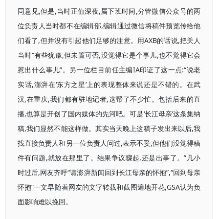
同意见,但是,当时正值深夜,属下班时间,分管微信公众号的两
位负责人当时都不在编辑部,编辑通过微信将稿件预览传给他
们看了,但并没有引起他们足够的注意。用AXB的话说,把关人
当时“有些犹豫,但未置可否,没觉得它是个事儿,也不觉得它会
惹出什么事儿”。另一位栏目前任主编IA印证了这一点:“说老
实话,澎湃在‘东方之星’上的表现整体来说还是不错的。在武
汉,在重庆,我们都有驻地记者,这帮了不少忙。包括后来的直
播,也算是开创了国内媒体的先河吧。可是‘长江母亲’这条集纳
稿,我们显然不能这样做。其实当天晚上这稿子发出来以后,我
找直接负责人和另一位负责人问过,表示不妥,但他们没觉得稿
件有问题,就放在那里了。结果争议骤起,还是出事了。”几小
时过后,网友齐呼“请澎湃新闻回到长江母亲的怀抱”,“回到母亲
怀抱”一文早随着网友的文字转载和截图遍地开花,GSA认为负
面影响难以挽回。