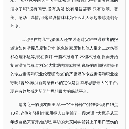
水。”那些死去的人的名字你知道了吗?你记得死难者家属的
泪水了吗?没有问责,没有质疑,没有引咎辞职,只有歌颂、赞
美、感动、温情,可这些含情脉脉为什么让人读起来感觉刺骨
的冷。
……记得在前几年,媒体人还在讨论对灾难中遇难者的报
道该如何掌握尺度和分寸,以免给家属和其他人带来二次伤害
和心理不适等,现在倒好,干脆不报道了,不但不报道,反而开始
制造温情气氛,烘托宏达壮观的国家救援,说好的新闻报道操作
的专业素养和职业伦理呢?说好的严肃媒体专业素养和职业操
守呢?曾经,澎湃新闻给自己的定位是新闻与思想最大的平台,
现在有趋势成为新闻与思想最大的保洁平台。
笔者之一的朋友圈里,第一个“王枪枪”的转帖出现在19点
13分,这位年轻剧作家用拟人口吻编了一段对话:“‘大概是从三
年级自然灾害开始的吧,年幼的天灾同学就背上了那口悲伤的