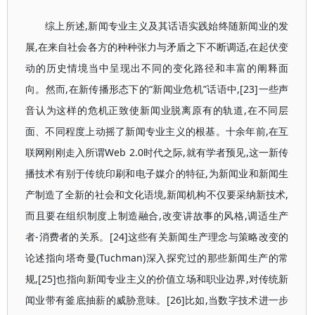
综上所述,新闻专业主义及其话语实践始终随新闻业的发
展,在来自社会各方的种种张力与矛盾之下不断调适,在起伏变
动的历史情境当中呈现出不同的变化路径和丰富的阐释面
向。然而,在新传播形态下的“新闻业危机”话语中,[23]一些声
音认为这样的危机正致使新闻业脱离原有的轨道,在不同层
面、不同程度上动摇了新闻专业主义的根基。十余年前,在互
联网刚刚走入所谓Web 2.0时代之际,就有学者预见,这一新传
播技术有别于传统印刷和电子媒介的特征,为新闻业和新闻生
产制造了全新的社会和文化语境,新闻机构不仅要采纳新技术,
而且要在组织制度上制造融合,改变讲故事的风格,调适生产
者-消费者的关系。[24]这些有关新闻生产理念与策略改变的
论述指向塔奇曼(Tuchman)深入探究过的那些新闻生产的常
规,[25]也指向新闻专业主义的价值立场和职业边界,对传统新
闻业带有釜底抽薪的威胁意味。[26]比如,当数字技术进一步