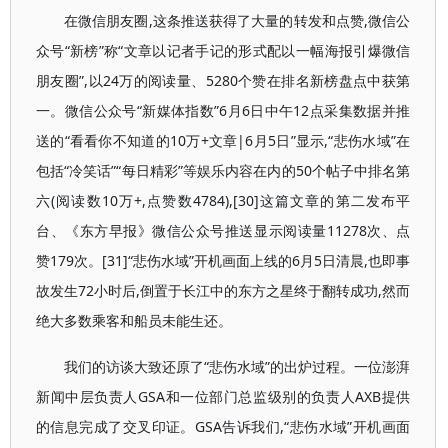
在微信朋友圈,这条推送获得了大量的转发和点赞,微信公
众号“新榜”称“文章以记者手记的形式配以一幅海报引爆微信
朋友圈”,以24万的阅读量、5280个赞在排名新榜盘点中获第
一。微信公众号“新媒体指数”6月6日中午12点采集数据并推
送的“看看你不知道的10万+文章|6月5日”显示,“悲伤水域”在
包括“冷笑话”“每日精彩”等娱乐内容在内的50个帖子中排名第
六(阅读数10万+,点赞数4784),[30]这篇文章的第二发布平
台、《东方早报》微信公众号推送显示阅读量11278次、点
赞179次。[31]“悲伤水域”开机画面上线的6月5日清晨,也即事
故发生72小时后,倒置于长江中的东方之星终于翻转成功,然而
绝大多数乘客和船员未能生还。
我们的访谈大致还原了“悲伤水域”的出炉过程。一位澎湃
新闻中层负责人GSA和一位部门总监级别的负责人AXB提供
的信息完成了交叉印证。GSA告诉我们,“悲伤水域”开机画面