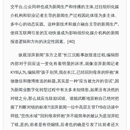
交平台,公众同样也成为新闻生产和传播的主体,过往组织化媒
介机构和职业记者主导的新闻生产过程因此体现为多主体、
多中心的动态实践。这种新技术和媒介融合主导的新闻生产,
使得互联网引发的互动快速成为影响组织化媒介机构的新闻
报道逻辑和方向的决定性因素。[40]
纵观澎湃新闻“东方之星”长江沉船事故报道过程,编辑部
内部对于回应这一变化有着明显的诉求,就像澎湃新闻记者
KYB认为,编辑用“孩子别哭,我在长江,已经回到母亲的怀抱”来
做微信和微博推送的标题,其实是一种“应当被允许的尝试”,因
为新闻业数字化转型过程中有太多未知情形,如果没有决然的
对错之分,那么就应当鼓励试错。谁能武断地宣称自己绝对把
握了判断对错的标准?!澎湃新闻一位中高层主管TYB在访谈中
辩驳,“悲伤水域”“回到母亲怀抱”并不能简单的被认为是澎湃犯
了错,是的,前者是有些煽情,后者也的确是引发了比前者还大