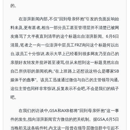
的。
在澎湃新闻内部,不仅“回到母亲怀抱”引发的负面反响始
料未及,更有甚者,相当一部分员工甚至管理层并不清楚已被网
友痛骂了大半夜直到清早的这个标题出自澎湃新闻。6月6日
清晨,笔者之一向一位澎湃中层员工FRZ询问这个标题何以出
台,该员工十分惊讶,表示大早上已经看到很多网友乃至自己的
亲朋好友转发并批评甚至谩骂,但从未想到这一标题竟然出自
自己所供职的新闻机构,“在上班路上还想说这特么是哪家SB
媒体干的蠢事”。该员工迅速通过微信与自己的主管领导沟通,
这位主管也同样非常惊讶,反复表示不会吧,不会是我们的稿子
吧。
在我们的访谈中,GSA和AXB都将“回到母亲怀抱”这一事
件的发生,指向澎湃新闻官方微信的把关机制。据GSA,6月5日
当晚初见这条稿件时,内文这一段曾在领导层微信群中引起不