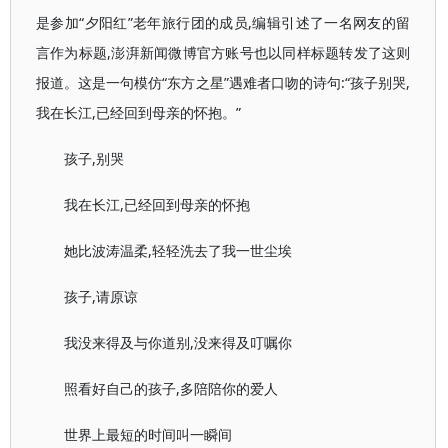
是参加“夕阳红”老年旅行团的成员,编辑引述了一名网友的留
言作为标题,澎湃新闻微博官方账号也以同样标题转发了这则
报道。这是一句模仿“东方之星”遇难者口吻的诗句:“孩子别哭,
我在长江,已经回到母亲的怀抱。”
孩子,别哭
我在长江,已经回到母亲的怀抱
她比波涛温柔,轻轻洗去了我一世尘埃
孩子,请原谅
我没来得及与你道别,没来得及叮嘱你
照看好自己的孩子,多陪陪你的爱人
世界上最短的时间叫一瞬间