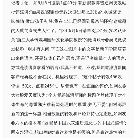
记者手记。如6月6日凌晨1点49分,有新浪微博普通网友发帖
批评澎湃:“如果说‘感谢你无数次游过那么悲伤的水域’还是一
味煽情,做出‘孩子别哭,我在长江,已经回到母亲的怀抱’这标题
的人就简直丧失人性了。”[34]6月6日清早8点31分,实名认证
为“浙江大学传媒与国际文化学院教授”的微博账号@吴飞微议
发帖称:“刚才有人问,下面这些图片中的文字是新闻学院培养
出来的语言,还是媒体自己的语言,还是记者编辑个人的语言,
亦或是读者喜欢看的语言?我真不知道。不过,我知道澎湃新闻
客户端再也不会在我手机里出现了。”这个帖子转发466次、
评论150次、点赞245个。尽管也有一些正面的评价,如网友@
大盆脸爱天魔认为:“个人觉得澎湃新闻的标题仍然体现了对个
体生命的尊重和灾难新闻处理时的厚重,并无不妥”,但对澎湃
新闻的这一标题,相当数量的转发和评论都持否定态度,如网友
@六木的柳木宅:“这就是中国式灾难后最恶心的中国式煽情”;
网友@澄江_想出翔鹤:“表达哀悼是必须的,但是表达哀悼的方