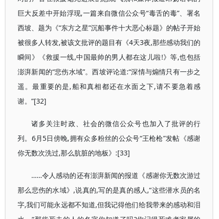
巨大反差中开始浮现,一篇来自微信公众号“毒舌的毒”、署名
西坡、题为《“东方之星”沉船事件十大恶心标题》的帖子开始
被很多人转发,被该文批评的题目有《4天3夜,那些感动我们的
瞬间》《救援一线,中国最帅的男人都在这儿啦!》等,也包括
澎湃新闻的“悲伤水域”。西坡评论道:“深情与煽情只有一步之
遥。最重要的是,船和真相都还在水面之下,请不要急着感
谢。”[32]
诸多关注时政、社会的微信公众号也加入了批评的行
列。6月5日傍晚,拥有众多粉丝的公众号“王枪枪”发帖《感谢
你无数次洗过,那么肮脏的地板》:[33]
……令人感动的还有澎湃新闻的报道《感谢你无数次游过
那么悲伤的水域》,说真的,写的是真的感人,“这些潜水员的名
字,我们可能永远都不知道,但我记得他们给我带来的感动和泪