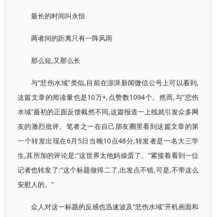
最长的时间叫永恒
两者间的距离只有一阵风雨
那么短,又那么长
与“悲伤水域”类似,目前在澎湃新闻微信公号上可以看到,
这篇文章的阅读量也是10万+,点赞数1094个。然而,与“悲伤
水域”最初的正面反馈截然不同,这篇报道一上线就引发众多网
友的激烈批评。笔者之一在自己朋友圈里看到这篇文章的第
一个转发出现在6月5日当晚10点48分,转发者是一名大三学
生,其所加的评论是:“这世界太他妈操蛋了。”紧接着看到一位
记者也转发了:“这个标题做得二了,出发点不错,可是,不带这么
安慰人的。”
众人对这一标题的反感也迅速波及“悲伤水域”开机画面和