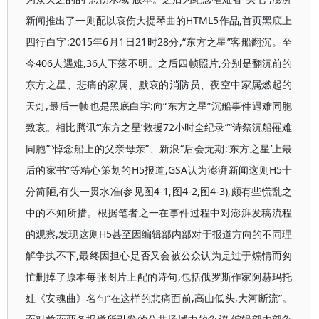
新闻推出了一则配以哀伤大提琴曲的HTML5作品,首页黑底上
四行白字:2015年6月1日21时28分,“东方之星”客船翻沉。至
今406人遇难,36人下落不明。之后四帧照片,分别是翻沉前的
东方之星、悲痛的家属、默哀的消防员、夜空中家属燃起的
天灯,最后一帧也是黑底白字:向“东方之星”沉船事件遇难同胞
致哀。相比腾讯“‘东方之星’救援72小时全纪录”“诗祭沉船罹难
同胞”“悼念船上的父亲母亲”、新浪“后会无期:‘东方之星’上最
后的家书”等精心策划的H5报道,GSA认为澎湃新闻这则H5十
分简陋,有失一贯水准(参见图4-1,图4-2,图4-3),颇有些慌乱之
中的不知所措。根据笔者之一在事件过程中对澎湃发稿流程
的观察,发现这则H5甚至因编辑部内部对于报道方向的不同理
解争执不下,最终因担心是否又会被公众认为是过于煽情而匆
忙删掉了原本每张图片上配的诗句,包括俄罗斯作家阿赫玛托
娃《安魂曲》名句“在这样的悲痛面前,高山低头,大河断流”。