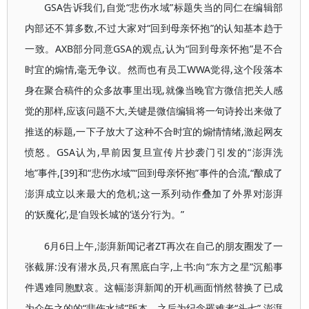
GSA告诉我们,自觉“悲伤水域”标题失当的同仁在编辑部
内部还不算多数,不过大家对“回到母亲怀抱”的认知基本趋于
一致。AXB部分同意GSA的观点,认为“回到母亲怀抱”是不合
时宜的煽情,毫无争议。然而也有员工WWA觉得,这个段落本
身在聚合稿件的众多故事里出现,就像当晚官方微信把关人感
觉的那样,应该问题不大,关键是微信编辑将一句诗拎出来做了
推送的标题,一下子放大了这种不合时宜的煽情情绪,激起网友
愤怒。GSA认为,早前因复旦宣传片抄袭门引发的“澎湃洗
地”事件,[39]和“悲伤水域”“回到母亲怀抱”事件的合流,“酿成了
澎湃成立以来最大的危机;这一系列动作叠加了外界对澎湃
的‘妖魔化’,是‘自毁长城’的‘送分’行为。”
6月6日上午,澎湃新闻记者ZT再次在自己的朋友圈发了一
张截屏:没有潜水员,只有黑底白字,上书:向“东方之星”沉船事
件遇难同胞默哀。这幅澎湃新闻的开机画面悄然替换了已成
为众矢之的的“悲伤水域”版本。之后为纪念罹难者“头七”,澎湃