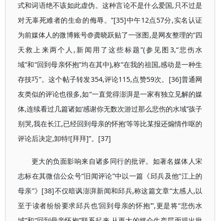
式和词语绝不该如此虚伪。这种言论不是什么爱国,只不过是
对无辜死难者的生命的侮辱。”[35]中午12点57分,实名认证
为前媒体人的微博账号@龚晓跃贴了一张图,是网友整理的“四
天救上来两个人,新闻用了这些标题”(参见图3,“悲伤水
域”和“回到母亲怀抱”均在其中),称“在我的祖国,感动是一种生
存技巧”。这个帖子转发354,评论115,点赞59次。[36]普通网
友类似的评论也很多,如“一直觉得澎湃是一家有独立见解的媒
体,连续看过几篇诸如‘感谢你无数次游过那么悲伤的水域’‘孩子
别哭,我在长江,已经回到母亲的怀抱’等等比某报还煽情作呕的
评论后决定,卸特![拜拜]”。[37]
更大的负面影响来自诸多同行的批评。如著名媒体人宋
志标在其微信公众号“旧闻评论”中以一篇《邱兵及他“江上的
母亲”》[38]不仅暗讽澎湃新闻和邱兵,称这篇文章“太感人,以
至于读者纷纷要求邱兵也‘回到母亲的怀抱’”,更是将“悲伤水
域”和“回到母亲怀抱”联系起来,从更大的媒介生产层面提出批