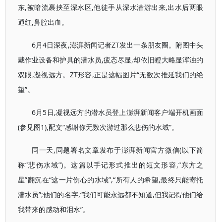
东,被暗流裹挟至深水区,他徒手从深水潜游出来,出水后两眼
通红,鼻腔出血。
6月4日深夜,澎湃新闻记者ZT发出一条朋友圈。附图中头
戴作业设备和护具的潜水员,疲态尽显,却依旧瞪大略显浑浊的
双眼,凝视远方。ZT形容,正是这幅图片“无数次推延我们的绝
望”。
6月5日,凝视远方的潜水员登上澎湃新闻客户端开机画面
(参见图1),配文“感谢你无数次游过那么悲伤的水域”。
同一天,同题署名文章发布于澎湃新闻官方微信(以下简
称“悲伤水域”)。这篇以手记形式推出的短文形容,“东方之
星”翻沉在“这一片伤心的水域”,“所有人的希望,最终只能寄托
潜水员”;他们的名字,“我们可能永远都不知道,但我记得他们给
我带来的感动和泪水”。