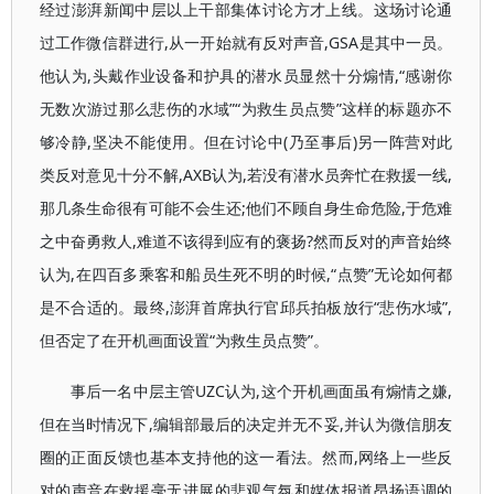
经过澎湃新闻中层以上干部集体讨论方才上线。这场讨论通
过工作微信群进行,从一开始就有反对声音,GSA是其中一员。
他认为,头戴作业设备和护具的潜水员显然十分煽情,“感谢你
无数次游过那么悲伤的水域”“为救生员点赞”这样的标题亦不
够冷静,坚决不能使用。但在讨论中(乃至事后)另一阵营对此
类反对意见十分不解,AXB认为,若没有潜水员奔忙在救援一线,
那几条生命很有可能不会生还;他们不顾自身生命危险,于危难
之中奋勇救人,难道不该得到应有的褒扬?然而反对的声音始终
认为,在四百多乘客和船员生死不明的时候,“点赞”无论如何都
是不合适的。最终,澎湃首席执行官邱兵拍板放行“悲伤水域”,
但否定了在开机画面设置“为救生员点赞”。
事后一名中层主管UZC认为,这个开机画面虽有煽情之嫌,
但在当时情况下,编辑部最后的决定并无不妥,并认为微信朋友
圈的正面反馈也基本支持他的这一看法。然而,网络上一些反
对的声音在救援毫无进展的悲观气氛和媒体报道昂扬语调的