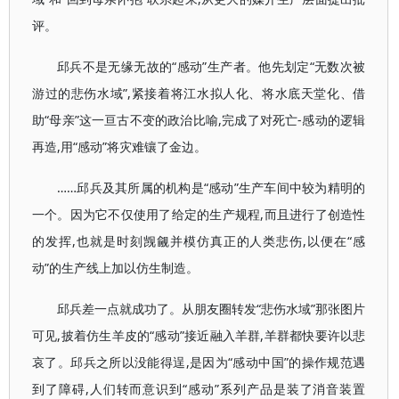
评。
邱兵不是无缘无故的“感动”生产者。他先划定“无数次被
游过的悲伤水域”,紧接着将江水拟人化、将水底天堂化、借
助“母亲”这一亘古不变的政治比喻,完成了对死亡-感动的逻辑
再造,用“感动”将灾难镶了金边。
……邱兵及其所属的机构是“感动”生产车间中较为精明的
一个。因为它不仅使用了给定的生产规程,而且进行了创造性
的发挥,也就是时刻觊觎并模仿真正的人类悲伤,以便在“感
动”的生产线上加以仿生制造。
邱兵差一点就成功了。从朋友圈转发“悲伤水域”那张图片
可见,披着仿生羊皮的“感动”接近融入羊群,羊群都快要许以悲
哀了。邱兵之所以没能得逞,是因为“感动中国”的操作规范遇
到了障碍,人们转而意识到“感动”系列产品是装了消音装置