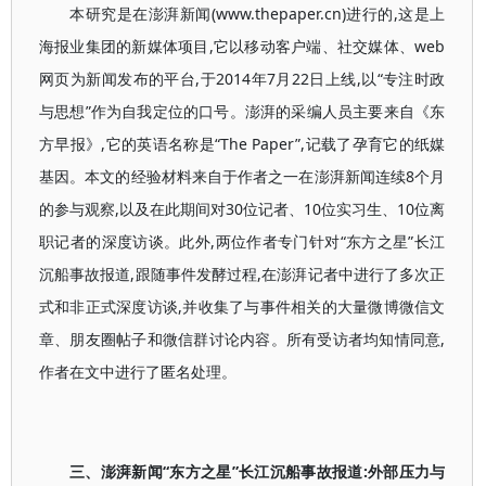
本研究是在澎湃新闻(www.thepaper.cn)进行的,这是上
海报业集团的新媒体项目,它以移动客户端、社交媒体、web
网页为新闻发布的平台,于2014年7月22日上线,以“专注时政
与思想”作为自我定位的口号。澎湃的采编人员主要来自《东
方早报》,它的英语名称是“The Paper”,记载了孕育它的纸媒
基因。本文的经验材料来自于作者之一在澎湃新闻连续8个月
的参与观察,以及在此期间对30位记者、10位实习生、10位离
职记者的深度访谈。此外,两位作者专门针对“东方之星”长江
沉船事故报道,跟随事件发酵过程,在澎湃记者中进行了多次正
式和非正式深度访谈,并收集了与事件相关的大量微博微信文
章、朋友圈帖子和微信群讨论内容。所有受访者均知情同意,
作者在文中进行了匿名处理。
三、澎湃新闻“东方之星”长江沉船事故报道:外部压力与