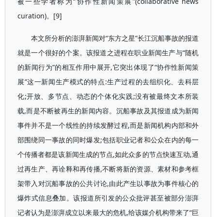
被一些学者称为“协作性新闻策展”(collaborative news
curation)。[9]
本文所分析的澎湃新闻对“东方之星”长江沉船事故的报道
就是一个很好的个案。该报道之进程在职业新闻生产与“随机
的新闻行为”的相互作用中展开,它突出体现了“协作性新闻策
展”这一新闻生产模式的特点:生产过程的去组织化、去科层
化;开放、多节点、动态的个体化实践;没有被最终文本所装
载,而是不断被再生的新闻内容。沉船事故及其报道成为新闻
事件并不是一个线性的持续发酵过程,而是新闻机构内部和外
部围绕同一事故的同时爆发;包括职业记者和公众在内的每一
个传播者都是该新闻生成的节点,如此众多的节点快速互动,通
过再生产、再诠释和再传播,不断将新的资源、素材和参考框
架带入对沉船事故的公共讨论,由此产生以事故为事件核心的
爆炸式信息叠加。该报道所引发的公众批评甚至被部分澎湃
记者认为是澎湃成立以来最大的危机,给该媒介机构带来了“巨