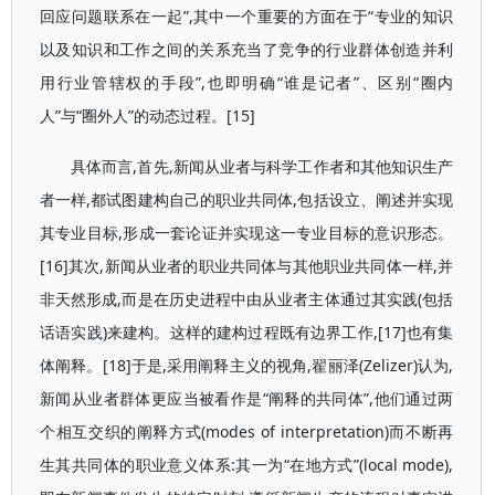
回应问题联系在一起”,其中一个重要的方面在于“专业的知识
以及知识和工作之间的关系充当了竞争的行业群体创造并利
用行业管辖权的手段”,也即明确“谁是记者”、区别“圈内
人”与“圈外人”的动态过程。[15]
具体而言,首先,新闻从业者与科学工作者和其他知识生产
者一样,都试图建构自己的职业共同体,包括设立、阐述并实现
其专业目标,形成一套论证并实现这一专业目标的意识形态。
[16]其次,新闻从业者的职业共同体与其他职业共同体一样,并
非天然形成,而是在历史进程中由从业者主体通过其实践(包括
话语实践)来建构。这样的建构过程既有边界工作,[17]也有集
体阐释。[18]于是,采用阐释主义的视角,翟丽泽(Zelizer)认为,
新闻从业者群体更应当被看作是“阐释的共同体”,他们通过两
个相互交织的阐释方式(modes of interpretation)而不断再
生其共同体的职业意义体系:其一为“在地方式”(local mode),