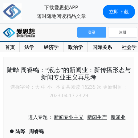
下载爱思想APP
立即下载
随时随地阅读精品文章
登录
注册
首页
法学
经济学
政治学
国际关系
社会学
陆晔 周睿鸣：“液态”的新闻业：新传播形态与
新闻专业主义再思考
选择字号：
大
中
小
本文共阅读 16235 次 更新时间：
2023-04-17 23:29
进入专题：
新闻专业主义
新闻生产
新闻业
●
陆晔
周睿鸣