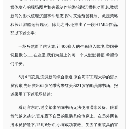
媒体发布的现场图片和央视制作的游轮翻沉模拟动画,以数据
新闻的形式梳理沉船事件动态,探讨灾难预警机制、救援策略
和长江游船运营现状。除此之外,还推出了一段HTML5作品,
配以下述文字:
一场猝然而至的灾难,让400多人的生命陷入险境,举国关
切且揪心……在这里,我们为船上的每一个人默默祈福,希望你
们平安。
6月4日凌晨,澎湃新闻综合报道,来自海军工程大学的潜水
员官东,先后救出65岁的乘客朱红美和21岁的船员陈书涵。报
道采用了下述现场描述:
看到官东时,过度紧张的陈书涵无法使用潜水装备。眼看
氧气越来越少,官东脱下自己的重装具给他穿上。在另外两名
潜水员护送下,15时6分许,小陈成功获救。失去了重装具的官