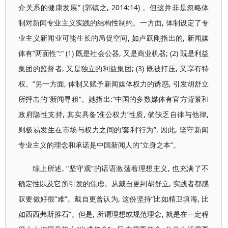
介关系的健康发展” (郭镇之, 2014:14) 。但这并非是忽略体
制对新闻专业主义实践的结构性制约。一方面, 体制设定了专
业主义新闻业可能生长的局促空间, 如卢跃刚指出的, 新闻媒
体有“两面性”:“ (1) 既是社会公器, 又是商业机器; (2) 既是利益
集团的监督者, 又是独立的利益集团; (3) 既被打压, 又享有特
权。”另一方面, 体制又赋予新闻媒体权力的诱惑, 引发胡舒立
所抨击的“新闻寻租”。她指出:“中国的多数媒体有官方背景和
政府隐性支持, 其实具备‘准公权力’性质, 倘缺乏自律与他律,
则极易发生在市场与权力之间的‘套利’行为”, 因此, 坚守新闻
专业主义的理念和承诺是中国新闻人的“立身之本”。
综上所述, “坚守观”的话语激荡着理想主义, 也充满了不
确定性以及它所引发的焦虑。从戴自更到胡舒立, 实践者都感
叹要做好很“难”。戴自更曾认为, 这份坚持“比如精卫填海, 比
如西西弗斯推石”。但是, 所谓理想或规范理念, 就是在一定程