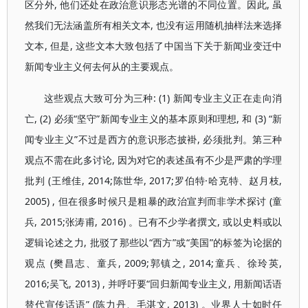
区分外, 他们还处在政治意识形态光谱的不同位置。因此, 虽
然我们无法涵盖所有相关文本, 也没有运用随机抽样法来选择
文本, 但是, 这些文本大致包括了中国当下关于新闻业变迁中
新闻专业主义何去何从的主要观点。
这些观点大致可分为三种: (1) 新闻专业主义正在走向消
亡, (2) 必须“坚守”新闻专业主义的基本原则和理想, 和 (3) “新
闻专业主义”不过是西方的意识形态披褂, 必须批判。第三种
观点不需在此多讨论, 因为对它的表述虽有不少是严肃的学理
批判 (王维佳, 2014;陈世华, 2017;罗伯特·哈克特、赵月枝,
2005) , 但在很多时候只是粗暴的政治宣判而非学术探讨 (童
兵, 2015;张涛甫, 2016) 。已有不少学者撰文, 或以史料或以
逻辑论述之力, 批驳了那些以“西方”或“美国”的标签为论据的
观点 (樊昌志、童兵, 2009;郭镇之, 2014;童兵、徐玲英,
2016;吴飞, 2013) , 并呼吁要“回归新闻专业主义, 用新闻话语
替代宣传话语” (陈力丹、毛湛文, 2013) 。业界人士如时任