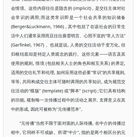
会情境。这些内容往往是隐含的 (implicit) , 是交往主体对社
会常识的调用;而这类常识即是一个社会共享的知识储备
(Berger&Luckmann, 1966) , 其中包括了在该社会的日常生
活中人们通常采用而且往往毋需明言、心照不宣的“常人方法”
(Garfinkel, 1967) 。也就是说, 人类的交往活动千变万化, 但
归根结底却是特定人类观念的践行。这些元素——语言及其
使用的规则, 情境 (包括相关人士的角色和相互关系) 的界定,
适用的交往礼节和伦理, 如何应用这些必要“常识”的共享规则,
等等, 共同构成交往主体可随时调用的共享知识, 成为规范交
往活动的“模版” (template) 或“脚本” (script) ;它们具有结构
的功能, 规制每一次传播过程中的活动之展开, 支撑意义在其
中的形成, 因此可被称为“元传播范本”。
“元传播”当然不限于面对面的人际传播, 在中介的传播过
程中, 它同样不可或缺。所谓“中介”, 指的是两个相区分的元