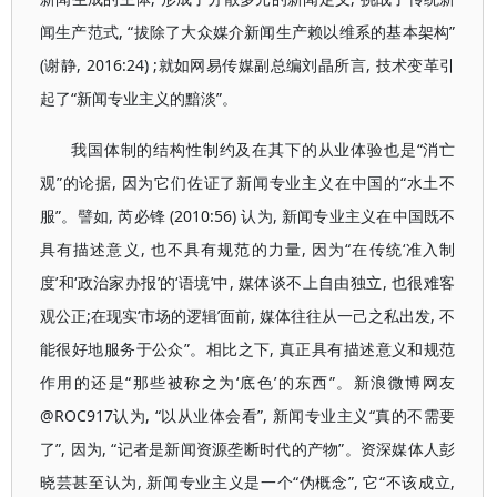
闻生产范式, “拔除了大众媒介新闻生产赖以维系的基本架构”
(谢静, 2016:24) ;就如网易传媒副总编刘晶所言, 技术变革引
起了“新闻专业主义的黯淡”。
我国体制的结构性制约及在其下的从业体验也是“消亡
观”的论据, 因为它们佐证了新闻专业主义在中国的“水土不
服”。譬如, 芮必锋 (2010:56) 认为, 新闻专业主义在中国既不
具有描述意义, 也不具有规范的力量, 因为“在传统‘准入制
度’和‘政治家办报’的‘语境’中, 媒体谈不上自由独立, 也很难客
观公正;在现实‘市场的逻辑’面前, 媒体往往从一己之私出发, 不
能很好地服务于公众”。相比之下, 真正具有描述意义和规范
作用的还是“那些被称之为‘底色’的东西”。新浪微博网友
@ROC917认为, “以从业体会看”, 新闻专业主义“真的不需要
了”, 因为, “记者是新闻资源垄断时代的产物”。资深媒体人彭
晓芸甚至认为, 新闻专业主义是一个“伪概念”, 它“不该成立,