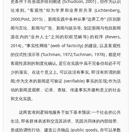
史条件下而形成并得到阐述 (Schudson, 2001) , 但作为认识
论准则, “客观性”却为学界和业界所共享 (Lichtenberg,
2000;Post, 2015) 。新闻实践中各种从事“边界工作” (区别新
闻与言论、新闻与广告、新闻与娱乐等, 划定新闻与包括新闻
源在内的“业外人士”之间的职权范畴等) 的程序 (Revers,
2014) , “事实性网络” (web of facticity) 的建设, 以及客观性
的仪式性演示等 (Tuchman, 1972;Tuchman, 1978) , 都是对
客观性原则的制度化确认, 是它在实践中虽不完备但却必不可
少的落实。在这个意义上, 可以说没有事实, 即没有所谓的新
闻;作为文本的新闻是可验证 (verifiable) 事实的呈现;作为活
动的新闻是观察、记录、查核、传递事实并建构意义的社会
和文化实践。
这两套准则逻辑地服务于如下基本预设:一个社会的公共
生活, 即各群体表述和交流其诉求、巩固共同体的内部纽带、
形成协调性行动、建造公共物品 (public goods, 亦可以单数