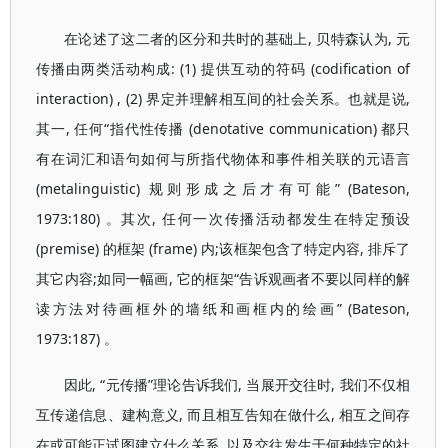
在论述了这二者的区分和共时的基础上, 贝特森认为, 元
传播由两类活动构成: (1) 提供互动的符码 (codification of
interaction) , (2) 界定并理解相互间的社会关系。也就是说,
其一, 任何“指代性传播 (denotative communication) 都只
有在词汇和语句如何与所指代物体和事件相关联的元语言
(metalinguistic) 规则形成之后才有可能” (Bateson,
1973:180) 。其次, 任何一次传播活动都发生在特定预设
(premise) 的框架 (frame) 内;该框架包含了特定内容, 排斥了
其它内容;如同一幅画, 它的框架“告诉观画者不要以同样的解
读方法对待画框外的墙纸和画框内的绘画” (Bateson,
1973:187) 。
因此, “元传播”理论告诉我们, 当展开交往时, 我们不仅相
互传递信息、建构意义, 而且相互告知在做什么, 相互之间存
在或可能正试图建立什么关系, 以及交往发生于何种特定的社