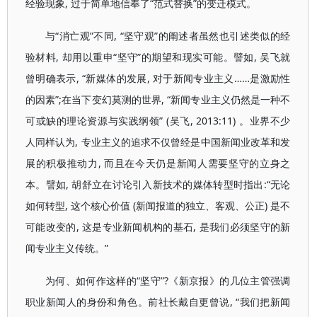
经验现象, 过于简单地信奉了“范式替换”的变迁模式。
与“消亡观”不同, “坚守观”的阐述者虽然也引述类似的经
验材料, 却用以重申“坚守”的期望和现实可能。譬如, 吴飞就
曾明确表示, “新媒体的发展, 对于新闻专业主义……是激励性
的因素”;在当下变幻莫测的世界, “新闻专业主义仍然是一种不
可或缺的理论资源与实践纲领” (吴飞, 2013:11) 。业界不少
人同样认为, 专业主义的追求不仅曾经是中国新闻业改革和发
展的积极推动力, 而且在今天仍是新闻人需要坚守的立身之
本。譬如, 胡舒立在讨论引入新技术的媒体转型时指出:“无论
如何转型, 这个核心价值 (新闻报道的独立、客观、公正) 是不
可能改变的, 这是专业新闻机构的基石, 是我们必须坚守的新
闻专业主义传统。”
为何、如何作这样的“坚守”?《新京报》的几位主管强调
职业新闻人的身份和角色。前社长戴自更曾说, “我们把新闻