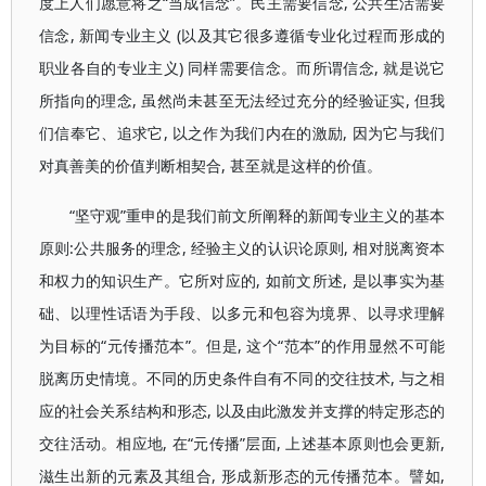
度上人们愿意将之“当成信念”。民主需要信念, 公共生活需要
信念, 新闻专业主义 (以及其它很多遵循专业化过程而形成的
职业各自的专业主义) 同样需要信念。而所谓信念, 就是说它
所指向的理念, 虽然尚未甚至无法经过充分的经验证实, 但我
们信奉它、追求它, 以之作为我们内在的激励, 因为它与我们
对真善美的价值判断相契合, 甚至就是这样的价值。
“坚守观”重申的是我们前文所阐释的新闻专业主义的基本
原则:公共服务的理念, 经验主义的认识论原则, 相对脱离资本
和权力的知识生产。它所对应的, 如前文所述, 是以事实为基
础、以理性话语为手段、以多元和包容为境界、以寻求理解
为目标的“元传播范本”。但是, 这个“范本”的作用显然不可能
脱离历史情境。不同的历史条件自有不同的交往技术, 与之相
应的社会关系结构和形态, 以及由此激发并支撑的特定形态的
交往活动。相应地, 在“元传播”层面, 上述基本原则也会更新,
滋生出新的元素及其组合, 形成新形态的元传播范本。譬如,