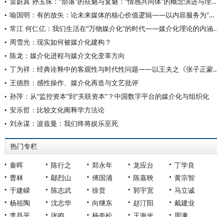
雷蔚真 孙玉珠：“部落”的祛魅与复魅：“情感共同体”的概念演进与理论反思
喻国明：有的放矢：论未来媒体的核心价值逻辑——以内容服务为“本”，以关系构建为“矢”，以社会的媒介化为“的”
常江 何仁亿：我们生活在“万物媒介化”的时代——媒介化
周雪光：现实如何被媒介化建构？
陈龙：媒介化进程与媒介文化变革方向
丁为祥：经典诠释中的客观性与时代性问题——以王夫
王德胜：感性操作、媒介化再造与文艺批评
孙萍：从“监控资本”到“关联资本”？中国数字平台的媒介化与组织化
安乐哲：比较文化阐释学方法论
刘永谋：波兹曼：我们终将娱乐至死
热门专栏
秦晖
陈行之
郑永年
龙应台
丁学良
曹林
鄢烈山
傅国涌
陈嘉映
黄宗智
于建嵘
陈志武
徐贲
郭宇宽
马立诚
杨祖陶
沈志华
向继东
赵汀阳
戴建业
李昌平
张鸣
杨奎松
王海光
周濂