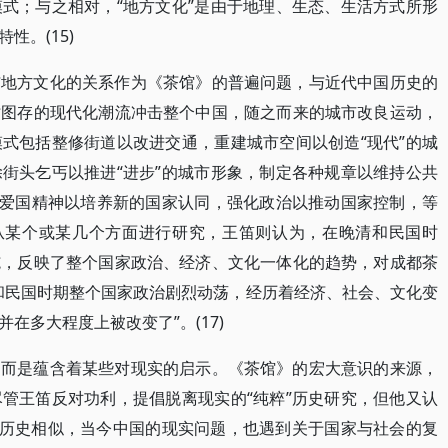
式；与之相对，“地方文化”是由于地理、生态、生活方式所形
性。(15)
与地方文化的关系作为《茶馆》的普遍问题，与近代中国历史的
亡图存的现代化潮流冲击整个中国，随之而来的城市改良运动，
式包括整修街道以改进交通，重建城市空间以创造“现代”的城
街头乞丐以推进“进步”的城市形象，制定各种规章以维持公共
扬爱国精神以培养新的国家认同，强化政治以推动国家控制，等
是从某个或某几个方面进行研究，王笛则认为，在晚清和民国时
施，反映了整个国家政治、经济、文化一体化的趋势，对成都茶
和民国时期整个国家政治剧烈动荡，经历着经济、社会、文化变
在多大程度上被改变了”。(17)
，而是蕴含着某些对现实的启示。《茶馆》的宏大意识的来源，
管王笛反对功利，提倡脱离现实的“纯粹”历史研究，但他又认
)与历史相似，当今中国的现实问题，也遇到关于国家与社会的复