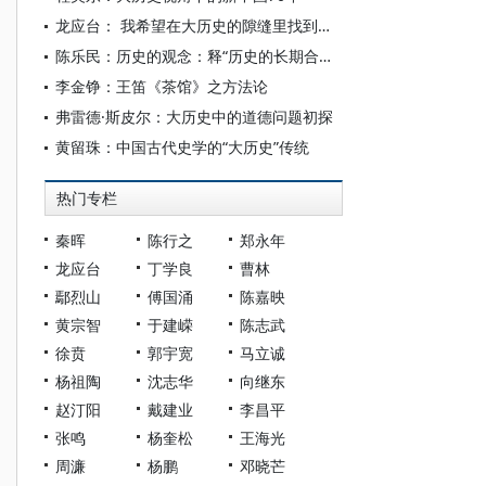
龙应台： 我希望在大历史的隙缝里找到个人史
陈乐民：历史的观念：释“历史的长期合理性”
李金铮：王笛《茶馆》之方法论
弗雷德·斯皮尔：大历史中的道德问题初探
黄留珠：中国古代史学的“大历史”传统
热门专栏
秦晖
陈行之
郑永年
龙应台
丁学良
曹林
鄢烈山
傅国涌
陈嘉映
黄宗智
于建嵘
陈志武
徐贲
郭宇宽
马立诚
杨祖陶
沈志华
向继东
赵汀阳
戴建业
李昌平
张鸣
杨奎松
王海光
周濂
杨鹏
邓晓芒