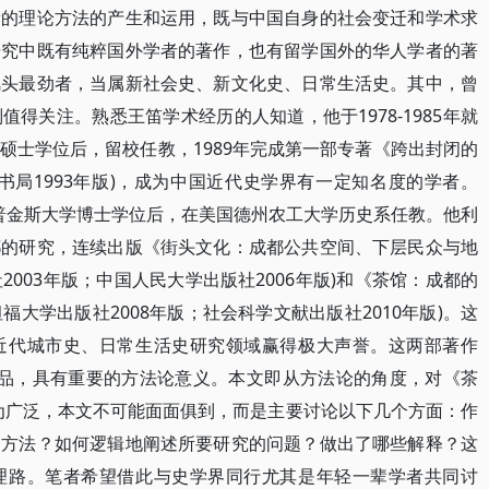
新的理论方法的产生和运用，既与中国自身的社会变迁和学术求
研究中既有纯粹国外学者的著作，也有留学国外的华人学者的著
风头最劲者，当属新社会史、新文化史、日常生活史。其中，曾
得关注。熟悉王笛学术经历的人知道，他于1978-1985年就
硕士学位后，留校任教，1989年完成第一部专著《跨出封闭的
书局1993年版)，成为中国近代史学界有一定知名度的学者。
得霍普金斯大学博士学位后，在美国德州农工大学历史系任教。他利
都的研究，连续出版《街头文化：成都公共空间、下层民众与地
版社2003年版；中国人民大学出版社2006年版)和《茶馆：成都的
斯坦福大学出版社2008年版；社会科学文献出版社2010年版)。这
近代城市史、日常生活史研究领域赢得极大声誉。这两部著作
史作品，具有重要的方法论意义。本文即从方法论的角度，对《茶
为广泛，本文不可能面面俱到，而是主要讨论以下几个方面：作
和方法？如何逻辑地阐述所要研究的问题？做出了哪些解释？这
理路。笔者希望借此与史学界同行尤其是年轻一辈学者共同讨