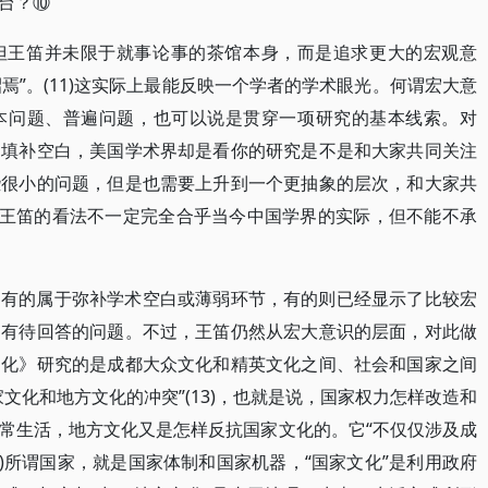
台？⑩
但王笛并未限于就事论事的茶馆本身，而是追求更大的宏观意
昭焉”。(11)这实际上最能反映一个学者的学术眼光。何谓宏大意
本问题、普遍问题，也可以说是贯穿一项研究的基本线索。对
是填补空白，美国学术界却是看你的研究是不是和大家共同关注
些很小的问题，但是也需要上升到一个更抽象的层次，和大家共
也许王笛的看法不一定完全合乎当今中国学界的实际，但不能不承
，有的属于弥补学术空白或薄弱环节，有的则已经显示了比较宏
和有待回答的问题。不过，王笛仍然从宏大意识的层面，对此做
文化》研究的是成都大众文化和精英文化之间、社会和国家之间
文化和地方文化的冲突”(13)，也就是说，国家权力怎样改造和
常生活，地方文化又是怎样反抗国家文化的。它“不仅仅涉及成
4)所谓国家，就是国家体制和国家机器，“国家文化”是利用政府