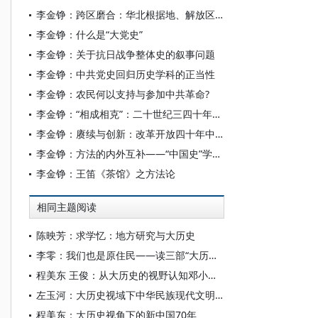
李金铮：跨区磨合：华北根据地、解放区之间的本币关系
李金铮：什么是“大党史”
李金铮：关于抗日战争整体史的叙事问题
李金铮：中共党史回归历史学科的正当性
李金铮：农民何以支持与参加中共革命?
李金铮：“相成相克”：二十世纪三四十年代费孝通的城乡关系论
李金铮：赓续与创新：改革开放四十年中国近代史研究的四个推动力
李金铮：方法的内外互补——“中国史”学界的中国与西方
李金铮：王笛《茶馆》之方法论
相同主题阅读
陈映芳：求学忆：地方研究与大历史
李零：我们也是原住民——读三部“大历史”潮书
程美东 王俊：从大历史的视野认知邓小平的历史贡献
左玉河：大历史视域下中华民族现代文明建设
程美东：大历史视角下的新中国70年