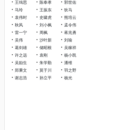
王缉思
陈奉孝
郭世佑
马玲
王振东
狄马
袁伟时
史啸虎
熊培云
秋风
刘小枫
孟令伟
雷一宁
周枫
蒋兆勇
吴伟
沙叶新
刘瑜
葛剑雄
储昭根
吴稼祥
许之远
袁刚
杨小凯
吴励生
朱学勤
潘维
郑秉文
莫于川
羽之野
谢志浩
孙立平
杨光