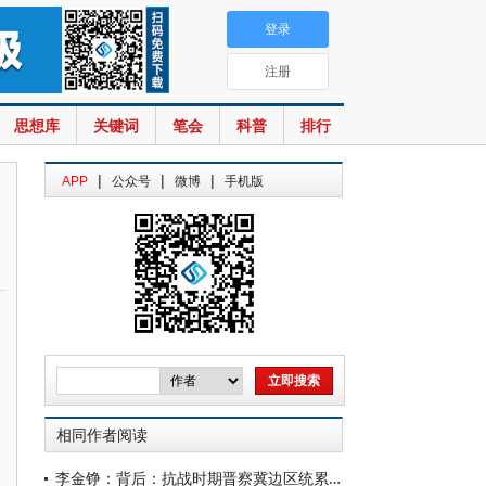
登录
注册
思想库
关键词
笔会
科普
排行
|
|
|
APP
公众号
微博
手机版
相同作者阅读
李金铮：背后：抗战时期晋察冀边区统累税税则的出台与修订