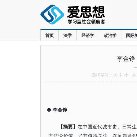
首页
法学
经济学
政治学
国际
李金铮
选择字号：
大
中
小
本文
●
李金铮
【摘要】
在中国近代城市史、日常
方法论价值，尤其值得关注。在问题意