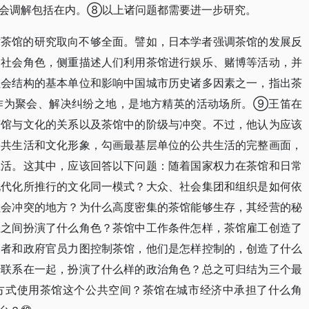
社会调解包括在内。⑧以上诸问题都需要进一步研究。
对茶馆的研究取向不够全面。譬如，日本学者强调茶馆的发展反
的社会角色，侧重描述人们利用茶馆进行娱乐、赌博等活动，并
社会结构的基本单位和影响中国城市历史诸多因素之一，指出茶
作为聚会、解决纠纷之地，是地方精英的活动场所。⑨王笛在
茶馆与文化的关系以及茶馆中的阶级与冲突。不过，他认为应该
公共生活和文化形象，勾画最基层单位的公共生活的完整画面，
生活。这其中，应该回答以下问题：随着国家权力在茶馆和日常
现代化所推行的文化同一模式？大众、社会集团和组织是如何依
社会冲突的地方？为什么高度密集的茶馆能够生存，其经营的秘
业之间扮演了什么角色？茶馆中工作条件怎样，茶馆雇工创造了
良者和政府官员力图控制茶馆，他们是怎样控制的，创造了什么
治联系在一起，扮演了什么样的政治角色？总之可归结为三个最
方式使用茶馆这个公共空间？茶馆在城市经济中承担了什么角