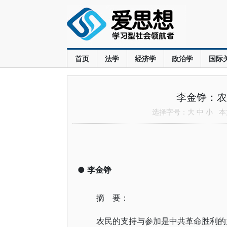
首页
法学
经济学
政治学
国际
李金铮：农
选择字号：
大
中
小
本文
●
李金铮
摘 要：
农民的支持与参加是中共革命胜利的