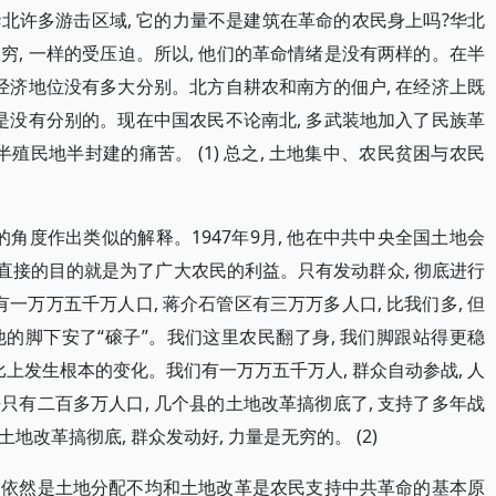
北许多游击区域, 它的力量不是建筑在革命的农民身上吗?华北
贫穷, 一样的受压迫。所以, 他们的革命情绪是没有两样的。在半
经济地位没有多大分别。北方自耕农和南方的佃户, 在经济上既
是没有分别的。现在中国农民不论南北, 多武装地加入了民族革
殖民地半封建的痛苦。 (1) 总之, 土地集中、农民贫困与农民
的角度作出类似的解释。1947年9月, 他在中共中央全国土地会
 直接的目的就是为了广大农民的利益。只有发动群众, 彻底进行
一万万五千万人口, 蒋介石管区有三万万多人口, 比我们多, 但
在他的脚下安了“磙子”。我们这里农民翻了身, 我们脚跟站得更稳
比上发生根本的变化。我们有一万万五千万人, 群众自动参战, 人
有二百多万人口, 几个县的土地改革搞彻底了, 支持了多年战
地改革搞彻底, 群众发动好, 力量是无穷的。 (2)
, 依然是土地分配不均和土地改革是农民支持中共革命的基本原