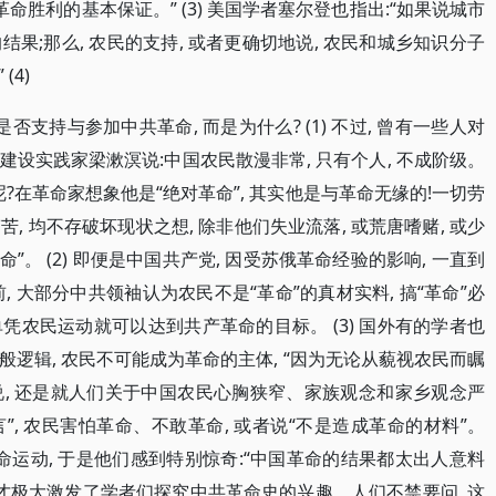
命胜利的基本保证。” (3) 美国学者塞尔登也指出:“如果说城市
果;那么, 农民的支持, 或者更确切地说, 农民和城乡知识分子
4)
否支持与参加中共革命, 而是为什么? (1) 不过, 曾有一些人对
设实践家梁漱溟说:中国农民散漫非常, 只有个人, 不成阶级。
?在革命家想象他是“绝对革命”, 其实他是与革命无缘的!一切劳
苦, 均不存破坏现状之想, 除非他们失业流落, 或荒唐嗜赌, 或少
”。 (2) 即便是中国共产党, 因受苏俄革命经验的影响, 一直到
, 大部分中共领袖认为农民不是“革命”的真材实料, 搞“革命”必
农民运动就可以达到共产革命的目标。 (3) 国外有的学者也
一般逻辑, 农民不可能成为革命的主体, “因为无论从藐视农民而瞩
, 还是就人们关于中国农民心胸狭窄、家族观念和家乡观念严
, 农民害怕革命、不敢革命, 或者说“不是造成革命的材料”。
了革命运动, 于是他们感到特别惊奇:“中国革命的结果都太出人意料
象, 才极大激发了学者们探究中共革命史的兴趣。人们不禁要问, 这