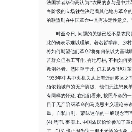
法国学者毕仰高认为:“农民的参与是中共革
各阶级的立场往往决定着其他地方革命的结
的联盟则在中国革命中具有决定性意义。” (
时至今日, 问题的关键已经不是农民是
此的确表示难以理解。著名哲学家、乡村建
将如何期望他们革命?将如何依以为基础呢
苦群众但有工可作, 有地可耕, 不拘如何劳
数例外者。然即至于此, 仍未见得“绝对革命
1933年中共中央机关从上海迁到苏区之前
须依赖城市的无产阶级。他们无法想象单凭
有同样的怀疑, 在他们看来, 按照革命的
目于无产阶级革命的马克思主义理论来说
重、自私自利、蒙昧迷信的一般观念而言”
(4) 然而, 事实上, 中国农民恰恰参加
了。” (5) 也正因为这一似乎矛盾的现