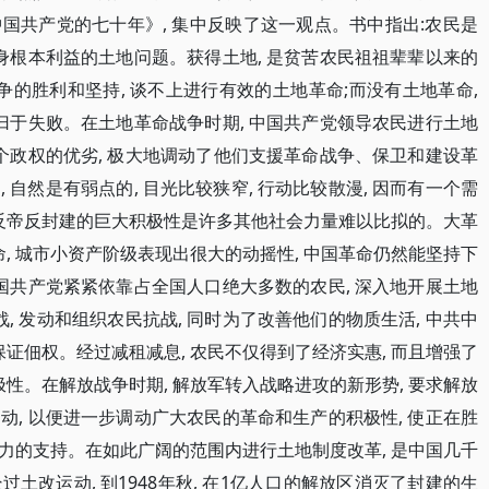
国共产党的七十年》, 集中反映了这一观点。书中指出:农民是
身根本利益的土地问题。获得土地, 是贫苦农民祖祖辈辈以来的
争的胜利和坚持, 谈不上进行有效的土地革命;而没有土地革命,
归于失败。在土地革命战争时期, 中国共产党领导农民进行土地
个政权的优劣, 极大地调动了他们支援革命战争、保卫和建设革
自然是有弱点的, 目光比较狭窄, 行动比较散漫, 因而有一个需
着反帝反封建的巨大积极性是许多其他社会力量难以比拟的。大革
命, 城市小资产阶级表现出很大的动摇性, 中国革命仍然能坚持下
国共产党紧紧依靠占全国人口绝大多数的农民, 深入地开展土地
, 发动和组织农民抗战, 同时为了改善他们的物质生活, 中共中
保证佃权。经过减租减息, 农民不仅得到了经济实惠, 而且增强了
极性。在解放战争时期, 解放军转入战略进攻的新形势, 要求解放
, 以便进一步调动广大农民的革命和生产的积极性, 使正在胜
力的支持。在如此广阔的范围内进行土地制度改革, 是中国几千
土改运动, 到1948年秋, 在1亿人口的解放区消灭了封建的生