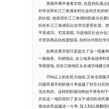
美籍华裔学者黄宗智, 也是持此观点
对华北和长江三角洲农村社会经济史的研
的比较, 他发现长江三角洲的阶级分化要比
织在长江三角洲应比在华北更受欢迎。然而
平原成功。究其原因, 与该地区社会分化
尽管其商品化程度较高, 但村社内部比华北
如果说黄宗智只是提出了这一现象和基
一脉相承。刘昶指出, 在土地革命战争时
等根据地, 但在江南地区从未成功地建立
70%以上的农民为佃农;又有全国最
问题而展开的阶级斗争超越了村庄社区的界
无仅有的。这样的阶级结构似乎将有利于中共
共在这一地区组织了多次不成功的农民暴动
推动农民超越这一斗争, 投入到以推翻现