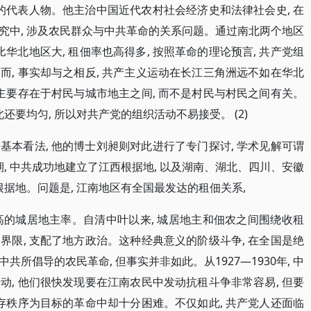
的代表人物。他主治中国近代农村社会经济史和法律社会史, 在
究中, 涉及农民群众与中共革命的关系问题。通过南北两个地区
华北地区大, 租佃率也高得多, 按照革命的理论预言, 共产党组
, 事实却与之相反, 共产主义运动在长江三角洲远不如在华北
主要存在于村民与城市地主之间, 而不是村民与村民之间有关。
还要均匀, 所以对共产党的组织活动不易接受。 (2)
本看法, 他的博士刘昶则对此进行了专门探讨, 学术见解可谓
期, 中共成功地建立了江西根据地, 以及湖南、湖北、四川、安徽
根据地。问题是, 江南地区有全国最发达的租佃关系,
高的城居地主率。自清中叶以来, 城居地主和佃农之间围绕收租
限, 支配了地方政治。这种经典意义的阶级斗争, 在全国是绝
所倡导的农民革命, 但事实并非如此。从1927—1930年, 中
, 他们很快发现要在江南农民中发动抗租斗争非常容易, 但要
存秩序为目标的革命中却十分困难。不仅如此, 共产党人还面临