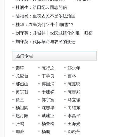
杜润生：给田纪云同志的信
陆福兴：重罚农民不是依法治国
桂华：农民为何“不扫门前雪”？
刘守英：县城并非农民城镇化的唯一归宿
刘守英：代际革命与农民的变迁
热门专栏
秦晖
陈行之
郑永年
龙应台
丁学良
曹林
鄢烈山
傅国涌
陈嘉映
黄宗智
于建嵘
陈志武
徐贲
郭宇宽
马立诚
杨祖陶
沈志华
向继东
赵汀阳
戴建业
李昌平
张鸣
杨奎松
王海光
周濂
杨鹏
邓晓芒