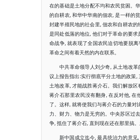
在的基础是土地分配不均和农民贫困。华
的自耕农, 和华中华南的佃农, 是一样的
封建半殖民地的社会里, 佃农和自耕农的
是同处低落的地位, 他们对于革命的要求
命战争, 就表现了全国农民迫切地要脱离半
革命之间有着天然的内在联系。
中共革命领导人刘少奇, 从土地改革
议上报告指出:实行彻底平分土地的政策,
土地改革, 才能战胜蒋介石。我们解放区有
蒋介石那里农民没有翻身, 在反对他, 
了。这样, 就将使我们与蒋介石的力量对
力、财力、物力是无穷的。中央苏区过去只
争, 抵住了蒋介石, 直到现在还在那里搞。土
新中国成立迄今, 最具统治力的意见