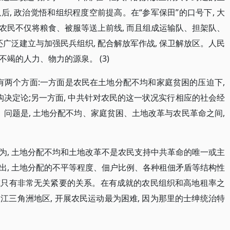
, 政治觉悟和组织程度空前提高。在“参军保田”的口号下, 大
农民不仅将粮食、被服等送上前线, 而且组成运输队、担架队、
还广泛建立与加强民兵组织, 配合解放军作战, 保卫解放区。人民
竭的人力、物力的源泉。 (3)
有两个方面:一方面是农民在土地分配不均和家庭贫困的压迫下,
构决定论;另一方面, 中共针对农民的这一状况实行相应的社会经
。问题是, 土地分配不均、家庭贫困、土地改革与农民革命之间,
为, 土地分配不均和土地改革不是农民支持中共革命的唯一或主
出, 土地分配的不平等程度、佃户比例、各种租佃矛盾等结构性
 或只有非常无关紧要的关系。在有成就的农民组织和高地租率之
珠江三角洲地区, 开展农民运动最为困难, 因为那里的士绅统治特