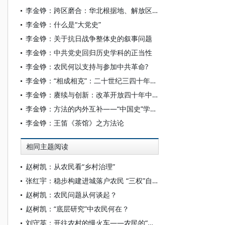
李金铮：跨区磨合：华北根据地、解放区之间的本币关系
李金铮：什么是“大党史”
李金铮：关于抗日战争整体史的叙事问题
李金铮：中共党史回归历史学科的正当性
李金铮：农民何以支持与参加中共革命?
李金铮：“相成相克”：二十世纪三四十年代费孝通的城乡关系论
李金铮：赓续与创新：改革开放四十年中国近代史研究的四个推动力
李金铮：方法的内外互补——“中国史”学界的中国与西方
李金铮：王笛《茶馆》之方法论
相同主题阅读
赵树凯：从农民看“乡村治理”
张红宇：稳步构建进城落户农民 “三权”自愿有偿退出机制
赵树凯：农民问题从何谈起？
赵树凯：“底层研究”中农民何在？
刘守英：开往农村的慢火车——农民的“进”与“退”