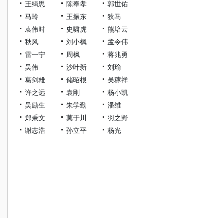
王缉思
陈奉孝
郭世佑
马玲
王振东
狄马
袁伟时
史啸虎
熊培云
秋风
刘小枫
孟令伟
雷一宁
周枫
蒋兆勇
吴伟
沙叶新
刘瑜
葛剑雄
储昭根
吴稼祥
许之远
袁刚
杨小凯
吴励生
朱学勤
潘维
郑秉文
莫于川
羽之野
谢志浩
孙立平
杨光