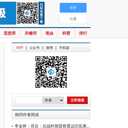
登录
注册
思想库
关键词
笔会
科普
排行
|
|
|
APP
公众号
微博
手机版
相同作者阅读
李金铮：背后：抗战时期晋察冀边区统累税税则的出台与修订