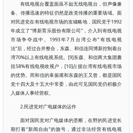
有线电视台覆盖面虽不如无线电视台，但声像兼
备、传播迅速的特征仍然是政党传播的重要场域。面
对民进党在有线电视市场的攻城略地，国民党于1992
年成立了“博新育乐股份有限公司”，介入到有线电视
市场争夺战中。1993年7月台湾公布“有线电视
法”后，经过合并整合，东森、和信连同博新控制着台
湾70%以上有线电视系统。[9]东森、和信两大集团囊
括58%有线电视收视户，[10]占据台湾有线电视市场
的优势。而和信的辜振甫和东森的王又曾，都是国民
党十四大及十五大中常委，由此可见国民党仍积极介
入媒体人事经营权。
2.民进党对广电媒体的运作
面对国民党对广电媒体的垄断，在野的民进党长
期打着“新闻自由”的旗号，通过非法经营有线电视