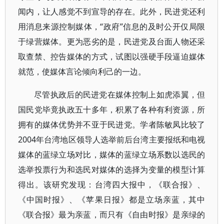
闻内，让人感觉不到宣导的存在。此外，民进党还利
用消息来源控制媒体，“政府”信息的及时公开仅局限
于绿营媒体。更为恶劣的是，民进党及台面人物还采
取查禁、控告媒体的方式，试图以强硬手段逼迫媒体
就范，使媒体言论倾向利己的一边。
尽管执政后的民进党在媒体控制上如虎添翼，但
国民党毕竟执政五十多年，积累了各种有利资源，所
拥有的媒体优势并不亚于民进党。学者陈敏凤比较了
2004年台湾地区领导人选举前后台湾主要报纸和电视
媒体的蓝绿立场对比，媒体的蓝绿立场系数以选民的
选举投票行为和选民对媒体的选择为变量的模型计算
得出。该研究发现：台湾四大报中，《联合报》、
《中国时报》、《苹果日报》都是立场亲蓝，其中
《联合报》最为亲蓝，而只有《自由时报》是亲绿的