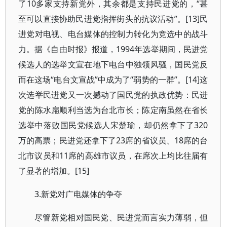
了10多家支持新党外，其余都是支持民进党的，“甚
至可以直接协助民进党指挥街头的抗议活动”。[13]民
进党对电视、电台媒体的控制力转化为竞选中的战斗
力。据《自由时报》报道，1994年选举期间，民进党
候选人的选举文宣在地下电台中独领风骚，国民党反
而在这场“电台文宣战”中成为了“弱势的一群”。[14]这
次选举民进党又一次撼动了国民党的执政优势：民进
党的陈水扁顺利当选为台北市长；陈定南虽然在省长
选举中落败国民党候选人宋楚瑜，却仍然拿下了320
万的高票；民进党还拿下了23席的省议员、18席的台
北市议员和11席的高雄市议员，在席次上均比往届有
了显著的增加。[15]
3.新党对广电媒体的争夺
尽管新党相对国民党、民进党而言实力薄弱，但