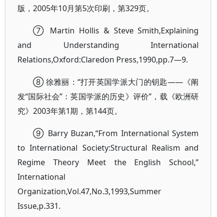
版，2005年10月第5次印刷，第329页。
⑦ Martin Hollis & Steve Smith,Explaining
and Understanding International
Relations,Oxford:Claredon Press,1990,pp.7—9.
⑧ 徐雅丽：“打开英国学派大门的钥匙——《阐
发“国际社会”：英国学派的历史》评价”，载《欧洲研
究》2003年第1期，第144页。
⑨ Barry Buzan,“From International System
to International Society:Structural Realism and
Regime Theory Meet the English School,”
International
Organization,Vol.47,No.3,1993,Summer
Issue,p.331.