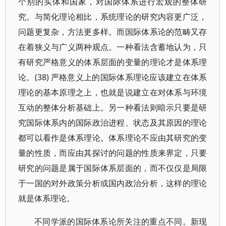
个别的实体和国家，对国际体系进行宏观的整体研
究。与简化理论相比，系统理论的研究内容更广泛，
问题更复杂，方法更多样。而国际体系论的范畴又存
在着狭义与广义两种观点。一种看法含蓄地认为，只
有研究严格意义的体系层面的变量的理论才是体系理
论。(38) 严格意义上的国际体系理论应该建立在体系
理论的基本原理之上，也就是说建立在对体系与环境
互动的整体分析基础上。另一种看法则暗示只要是研
究国际体系内的国际政治进程、状态及其原因的理论
都可以看作是体系理论。体系理论不应由其研究的变
量的性质，而应由其探讨的问题的性质来界定，只要
研究的问题是属于国际体系层面的，而不仅仅是局限
于一国的对外政策分析或国内政治分析，这样的理论
就是体系理论。
不同学派的国际体系论所关注的重点不同。新现