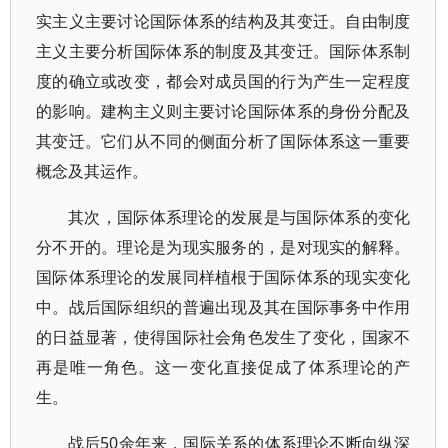
实主义主要讨论国际体系的结构及其变迁。自由制度
主义主要分析国际体系的制度及其变迁。国际体系制
度的确立或改变，都会对成员国的行为产生一定程度
的影响。建构主义则主要讨论国际体系的身份分配及
其变迁。它们从不同的侧面分析了国际体系这一重要
概念及其运作。
其次，国际体系理论的发展是与国际体系的变化
分不开的。理论是为现实服务的，是对现实的解释。
国际体系理论的发展同样植根于国际体系的现实变化
中。战后国际组织的普遍出现及其在国际事务中作用
的日益显著，使得国际社会角色发生了变化，国家不
再是唯一角色。这一变化直接促成了体系理论的产
生。
战后50余年来，国际关系的体系理论不断向纵深