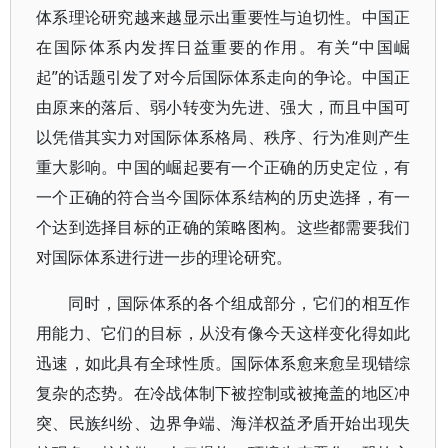
体系理论研究越来越显示出重要性与迫切性。中国正
在国际体系内发挥日益重要的作用。有关“中国崛
起”的话题引发了对今后国际体系走向的争论。中国正
由原来的落后、弱小转变为先进、强大，而且中国可
以凭借其实力对国际体系格局、秩序、行为准则产生
重大影响。中国的崛起要有一个正确的历史定位，有
一个正确的符合当今国际体系结构的历史选择，有一
个达到选择目标的正确的策略图构。这些都需要我们
对国际体系进行进一步的理论研究。
同时，国际体系的各个组成部分，它们的相互作
用能力、它们的目标，从没有像今天这样变化得如此
迅速，如此具有全球性质。国际体系愈来愈呈现错综
复杂的态势。在冷战体制下被控制或被掩盖的地区冲
突、民族纠纷、边界争端、海洋权益矛盾开始出现失