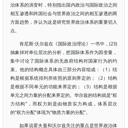
治体系的演变时，特别指出国内政治与国际政治之间
相互渗透和跨国社会与世界政治之间的相互渗透的两
方面趋势，并认为这是研究世界政治体系的重要切入
点。
肯尼斯·沃尔兹在《国际政治理论》一书中，(23)
抽象掉对单位层次的分析，把国际体系作为因变量，
集中讨论了国际体系的无政府结构对国家行为的约
束。他的结构概念具体由三部分内容组成：（1）结
构是根据系统排列所依照的原则界定的；（2）结构
是根据不同单元的功能来界定的；（3）结构是根据
单元之间力量的分配来界定的。华尔兹的结构就是“权
力结构”，而权力则是由物质实力构成，体系层次
的“权力分配”体现为“物质力量的分配”。
如果说霍夫曼和沃尔兹关注的重点是世界政治体