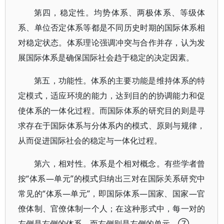
第四，稳定性。均势体系、两极体系、等级体
系、单位否定体系等都是不同历史时期的国际体系相
对稳定状态。体系理论强调冲突与合作并存，认为发
展国际体系是确保国际社会趋于稳定的决定因素。
第五，功能性。体系的主要功能是维持体系的特
定模式，适应环境的能力，达到目的的协调能力和促
使体系的一体化过程。而国际体系的研究目的则是寻
求存在于国际体系与分体系内的模式、原则与规律，
从而促进国际社会的稳定与一体化过程。
第六，相对性。体系是个相对概念。有些学者曾
按“体系—单元”的模式归纳出三对在国际关系研究中
常见的“体系—单元”，即国际体系—国家、国家—官
僚体制、官僚体制一个人；在这种形式中，每一对的
左侧是右侧的体系，而右侧则是左侧的单元。⑦