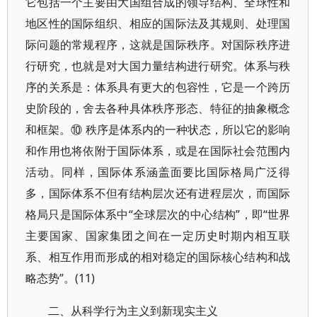
它包括一个主要由大国组合成的领导结构、全球性和
地区性的国际组织、相应的国际法及其规则、处理国
际问题的常规程序，这就是国际秩序。对国际秩序进
行研究，也就是对大国力量结构进行研究。体系与秩
序的关系是：体系具有更大的包容性，它是一个跨历
史阶段的，舍去各种具体秩序形态、特征的抽象概念
和框架。⑩ 秩序是体系内的一种状态，所以它的影响
和作用也将依附于国际体系，或是在国际社会范围内
活动。同样，国际体系涵盖面要比国际格局广泛得
多，国际体系不但有结构层次还有进程层次，而国际
格局只是国际体系中“全球层次的中心结构”，即“世界
主要国家、国家集团之间在一定历史时期内相互联
系、相互作用而形成的相对稳定的国际核心结构和战
略态势”。(11)
二、从科学行为主义到新现实主义