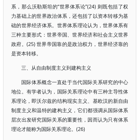
系，那么沃勒斯坦的“世界体系论”(24) 则既包括了权
力基础上的世界政治体系，还包括了以资本转移为基
础的世界经济体系。世界体系理论认为，世界体系有
三种主要形式：世界帝国、世界经济和社会主义世界
政府。(25) 世界帝国靠的是政治权力，世界经济靠的
是资本转移。
三、从自由制度主义到建构主义
国际体系概念一直处于当代国际关系研究的中心
地位。有学者认为，国际关系理论中有三种主导性体
系理论，即沃尔兹的结构现实主义、基欧汉的新自由
制度主义和温特的建构主义，它们都强调从国际体系
层次出发研究国际关系的重要性，因而认为只有体系
理论才能称为国际关系理论。(26)