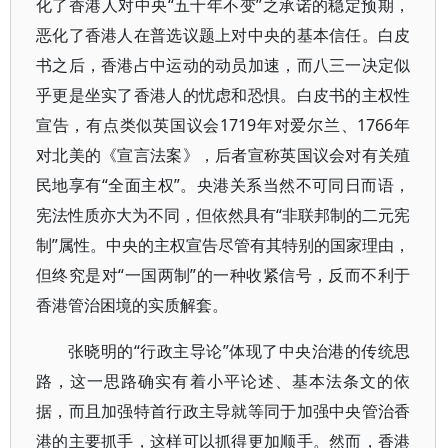
化了香港人对中央“五十年不变”之承诺的稳定预期，
恶化了香港人在普选议题上对中央的基本信任。白皮
书之后，香港占中运动的动员加速，而八三一决定似
乎更是坐实了香港人的忧虑和恐惧。白皮书的主权性
宣告，有点类似英国议会1719年对爱尔兰、1766年
对北美的《宣言法案》，后者宣称英国议会对有关殖
民地享有“全面主权”。央港关系当然不可同日而语，
宪法性质亦大为不同，但依然具有“非联邦制的二元宪
制”属性。中央的主权宣告尽管有其特别的国家理由，
但终究是对“一国两制”的一种收紧信号，反而不利于
香港管治困境的实质解套。
张晓明的“行政主导论”体现了中央治港的传统思
路，这一思路确实有着小平论述、基本法条文的依
据，而且加强特首行政主导就等同于加强中央管治香
港的主要抓手，这样可以抓得更加顺手。然而，香港