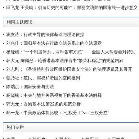
田飞龙 王美晴：创造历史的可能性：郑丽文访陆的国家统一进步意义
相同主题阅读
凌友诗：行政主导的法律基础与理论依据
刘兆佳：回归基本法在行政立法关系上的立法原意
杨晓楠：“一个制度体系，两种备审方式”——全国人大常委会对特别行政区本地法律的监督
韩大元 陈佩彤：论香港基本法序言中“繁荣和稳定”的规范内涵
刘志刚：《香港特别行政区维护国家安全法》的法理逻辑及其展开
强乃社：殖民、霸权和帝国的空间批判
陈端洪：国家安全与宪法
杨晓楠：中央与地方关系视角下的香港基本法解释
韩大元：香港基本法第22条的规范分析
鄢一龙：中美政治体制比较：“七权分工”vs.“三权分立”
热门专栏