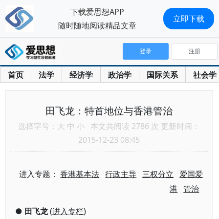
下载爱思想APP
立即下载
随时随地阅读精品文章
登录
注册
首页
法学
经济学
政治学
国际关系
社会学
田飞龙：特首地位与香港管治
选择字号：
大
中
小
本文共阅读 2786 次 更新时间：
2015-12-23 08:45
进入专题：
香港基本法
行政主导
三权分立
爱国爱
港
管治
●
田飞龙
(
进入专栏
)