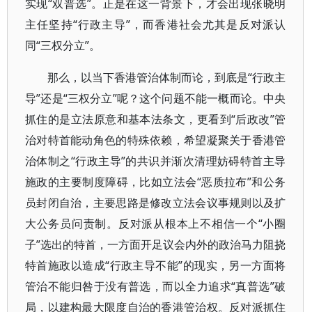
实现“双普选”。正是在这一背景下，才会出现张晓明
主任坚持“行政主导”，而香港社会尤其是反对派认
同“三权分立”。
那么，以当下香港管治体制而论，到底是“行政主
导”还是“三权分立”呢？这个问题不能一概而论。中央
抓住的是立法原意和基本法条文，更看到“后政改”管
治对特首能动角色的特殊依赖，希望凝聚关于香港管
治体制之“行政主导”的共识并渐次清理妨碍特首主导
施政的主要制度障碍，比如立法会“恶质拉布”和公务
员封闭自治，主要思路是修改立法会议事规则以及扩
大公务员问责制。反对派从根本上不相信一个“小圈
子”选出的特首，一方面开足议会内外的政治马力阻挠
特首施政以造成“行政主导不能”的现实，另一方面将
管治不能归咎于没有普选，而以全力追求“真普选”破
局，以建构最大限度自治的香港管治权。反对派抓住