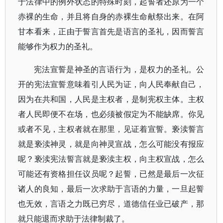
于法律中的例外状态的特殊时刻，起誓者还原为一个
赤裸的生命，并且将自身的赤裸生命献祭出来。在阿
甘本看来，正由于誓言首先是语言的圣礼，因而誓言
能够作为权力的圣礼。
宪法宣誓是神圣的言语行为，是权力的圣礼。公
开的宪法宣誓意味着引人民为证，向人民奉献自己，
因为在共和国，人民是主权者，是制宪权主体。主权
者人民即便不在场，也必须被假定为不能缺席。你见
或者不见，主权者就在那里，见证着宣誓。亵渎誓言
就是亵渎神灵，就是向神灵宣战，怎么可能没有报应
呢？亵渎宪法誓言就是亵渎主权，向主权宣战，怎么
可能还有资格担任议员呢？起誓，已然是最后一次征
诸人的良知，最后一次求助于言语的力量，一旦起誓
也无效，言语之力既已穷尽，道德信任业已破产，那
就只能退而求助于法律制裁了。