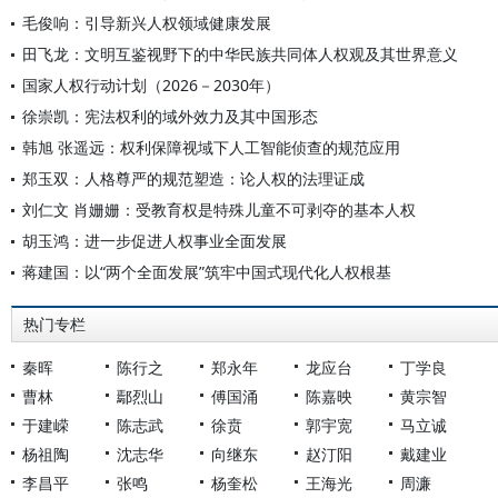
毛俊响：引导新兴人权领域健康发展
田飞龙：文明互鉴视野下的中华民族共同体人权观及其世界意义
国家人权行动计划（2026－2030年）
徐崇凯：宪法权利的域外效力及其中国形态
韩旭 张遥远：权利保障视域下人工智能侦查的规范应用
郑玉双：人格尊严的规范塑造：论人权的法理证成
刘仁文 肖姗姗：受教育权是特殊儿童不可剥夺的基本人权
胡玉鸿：进一步促进人权事业全面发展
蒋建国：以“两个全面发展”筑牢中国式现代化人权根基
热门专栏
秦晖
陈行之
郑永年
龙应台
丁学良
曹林
鄢烈山
傅国涌
陈嘉映
黄宗智
于建嵘
陈志武
徐贲
郭宇宽
马立诚
杨祖陶
沈志华
向继东
赵汀阳
戴建业
李昌平
张鸣
杨奎松
王海光
周濂