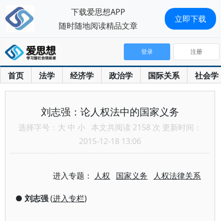
下载爱思想APP
立即下载
随时随地阅读精品文章
登录
注册
首页
法学
经济学
政治学
国际关系
社会学
刘志强：论人权法中的国家义务
选择字号：
大
中
小
本文共阅读 2158 次 更新时间：
2015-12-18 13:06
进入专题：
人权
国家义务
人权法律关系
●
刘志强
(
进入专栏
)