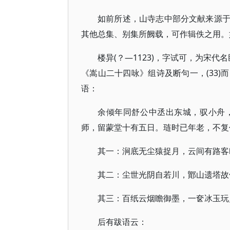
如前所述，山寺志中部分文献来源
其他总集、别集所阙载，可作辑佚之用。
楼异(？—1123)，字试可，为宋
《嵩山二十四咏》组诗及断句一，(33
语：
余倾年同舒公中丞出东城，驭小舟
师，留蒙堂十有五日。琏时已年老，不复
其一：涧底无尘猿捉月，云间有路客
其二：尘世光阴自若川，鄮山遗塔故
其三：百纸云烟瞻御墨，一奁冰玉玩
后有跋语云：