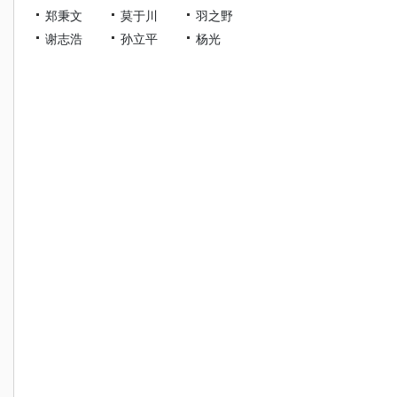
郑秉文
莫于川
羽之野
谢志浩
孙立平
杨光