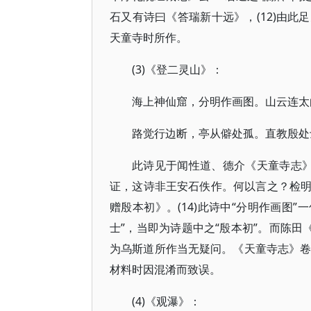
石又有诗曰《答瑞新十远》，(12)由
天童寺时所作。
(3)《登二灵山》：
海上神仙窟，分明作画图。山云连太
路觉行边断，亭从僻处孤。直教殷处
此诗见于闻性道、德介《天童寺志》卷
证，这诗非王安石佚作。何以言之？检
赠殷本初》。(14)此诗中“分明作画图”
士”，当即为诗题中之“殷本初”。而陈田
为乌斯道所作当无疑问。《天童寺志》卷
材料时因混淆而致误。
(4)《观瀑》：