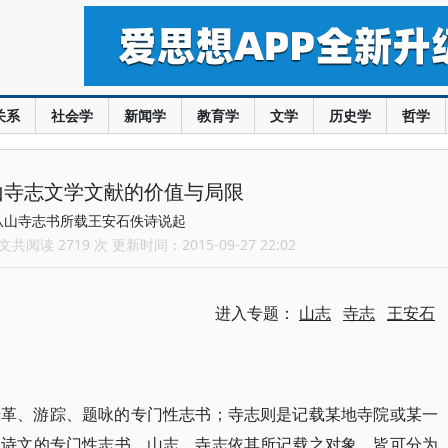
关系
社会学
新闻学
教育学
文学
历史学
哲学
山寺志文学文献的价值与局限
从山寺志书所载王安石佚诗说起
共阅读 2719 次 更新时间：2015-09-27 22:02
进入专题：
山志
寺志
王安石
沿革、游踪、题咏的专门性志书；寺志则是记载某地寺院或某一
、诗文的专门性志书。山志、寺志依其所记载之对象，皆可分为