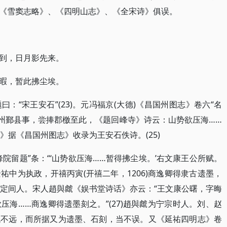
《雪窦志略》、《四明山志》、《全宋诗》俱误。
到，日月影先来。
暇，暂此拂尘埃。
：“宋王安石”(23)。元冯福京(大德)《昌国州图志》卷六“名
明州鄞县事，尝捧郡檄至此，《题回峰寺》诗云：山势欲压海……
诗》据《昌国州图志》收录为王安石佚诗。(25)
院留题”条：“‘山势欲压海……暂得拂尘埃。’右文康王公所赋。
中为执政，开禧丙寅(开禧二年，1206)商逸卿得隶古遗墨，
、嘉定间人。宋人趙與虤《娱书堂诗话》亦云：“王文康公曙，字晦
海……商逸卿得遗墨刻之。”(27)趙與虤为宁宗时人。刘、赵
代不远，而所据又为遗墨、石刻，当不误。又《延祐四明志》卷