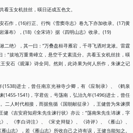
共看玉女机挂丝，暎日还成五色文。
石作，(16)行正、行恂《雪窦寺志》卷九下亦加收录。(17)黄
布》，(18)《全宋诗》据《四明山志》收录。(19)
湫二绝》，其一曰：“万叠盘桓寻雁宕，千寻飞洒对龙湫。雷霆
曰：“拔地万重青嶂立，悬空千丈素流分。共看玉女机丝挂，暎
所收王安石《观瀑》诗全同。然则，此诗果为何人所作，朱谏之记
(1538)进士，曾任南京光禄寺少卿，有《应制录》、《鹤泉
谏(1455-1541)，字君佐，号荡南，弘治九年(1496)进士，曾任
》。二人时代相接，而据焦循《国朝献征录》，王健曾为朱谏撰
。王健《吉安府知府朱先生谏行状》亦云：“荡南朱先生讳谏，字
说》、《李白诗注》、《宋史辩疑》、《诗评》、《雁山》、
《雁山志》，若《雁山志》所收自己之诗有误，王健当能知之。