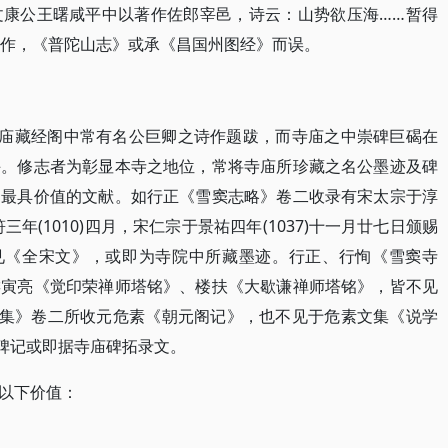
文康公王曙咸平中以著作佐郎宰邑，诗云：山势欲压海……暂得
曙之作，《普陀山志》或承《昌国州图经》而误。
)寺庙藏经阁中常有名公巨卿之诗作题跋，而寺庙之中崇碑巨碣在
手。修志者为彰显本寺之地位，常将寺庙所珍藏之名公墨迹及碑
中最具价值的文献。如行正《雪窦志略》卷二收录有宋太宗于淳
三年(1010)四月，宋仁宗于景祐四年(1037)十一月廿七日颁赐
未见《全宋文》，或即为寺院中所藏墨迹。行正、行恂《雪窦寺
娄寅亮《觉印荣禅师塔铭》、楼扶《大歇谦禅师塔铭》，皆不见
童寺集》卷二所收元危素《朝元阁记》，也不见于危素文集《说学
铭碑记或即据寺庙碑拓录文。
以下价值：