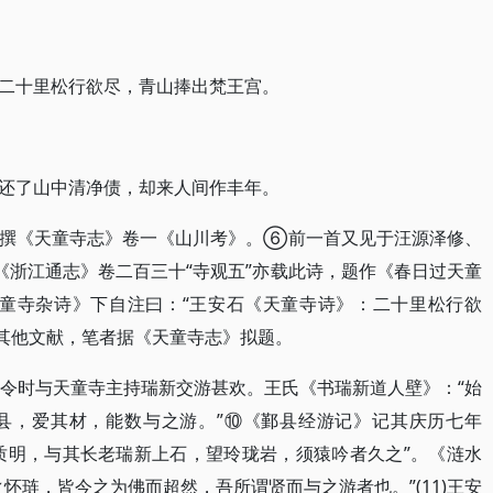
二十里松行欲尽，青山捧出梵王宫。
还了山中清净债，却来人间作丰年。
所撰《天童寺志》卷一《山川考》。⑥前一首又见于汪源泽修、
)《浙江通志》卷二百三十“寺观五”亦载此诗，题作《春日过天童
童寺杂诗》下自注曰：“王安石《天童寺诗》：二十里松行欲
其他文献，笔者据《天童寺志》拟题。
鄞令时与天童寺主持瑞新交游甚欢。王氏《书瑞新道人壁》：“始
县，爱其材，能数与之游。”⑩《鄞县经游记》记其庆历七年
寺，质明，与其长老瑞新上石，望玲珑岩，须猿吟者久之”。《涟水
怀琏，皆今之为佛而超然，吾所谓贤而与之游者也。”(11)王安