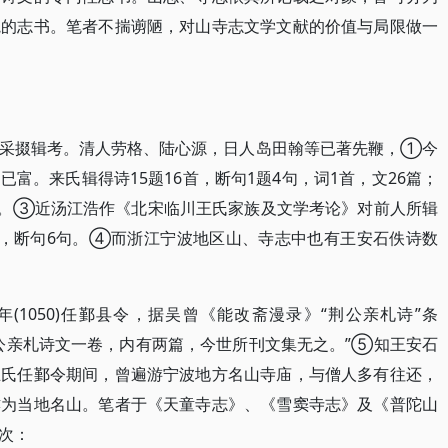
院的志书。笔者不揣谫陋，对山寺志文学文献的价值与局限做一
有采掇辑考。清人劳格、陆心源，日人岛田翰等已著先鞭，①今
富。来氏辑得诗15题16首，断句1题4句，词1首，文26篇；
8句。③近汤江浩作《北宋临川王氏家族及文学考论》对前人所辑
题，断句6句。④而浙江宁波地区山、寺志中也有王安石佚诗数
二年(1050)任鄞县令，据吴曾《能改斋漫录》“荆公亲札诗”条
公亲札诗文一卷，内有两篇，今世所刊文集无之。”⑤知王安石
王氏任鄞令期间，曾遍游宁波地方名山寺庙，与僧人多有往还，
亦为当地名山。笔者于《天童寺志》、《雪窦寺志》及《普陀山
次：