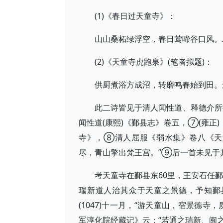
(1)《春日过天童寺》：
山山桑柘绿浮空，春日莺啼谷口风。
(2)《天童寺虎跑泉》(笔者拟题)：
供厨煮浴方成沼，转磨鸣春始到田。
此二诗皆见于清人闻性道、释德介
闻性道(康熙)《鄞县志》卷五，⑦(雍正
寺》，⑧清人屈服《弱水集》卷八《天
尽，青山擎出梵王宫。”⑨后一首未见于
考天童寺在鄞县东60里，王安石任
瑞新道人治其众于天童之景德，予知鄞
(1047)十一月，“游天童山，宿景德
军淳化院经藏记》云：“若通之瑞新、闽之