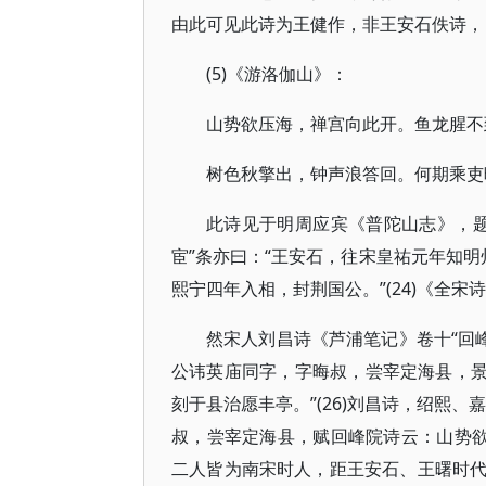
由此可见此诗为王健作，非王安石佚诗，
(5)《游洛伽山》：
山势欲压海，禅宫向此开。鱼龙腥不
树色秋擎出，钟声浪答回。何期乘吏
此诗见于明周应宾《普陀山志》，题曰
宦”条亦曰：“王安石，往宋皇祐元年知
熙宁四年入相，封荆国公。”(24)《全宋
然宋人刘昌诗《芦浦笔记》卷十“回峰
公讳英庙同字，字晦叔，尝宰定海县，景祐
刻于县治愿丰亭。”(26)刘昌诗，绍熙
叔，尝宰定海县，赋回峰院诗云：山势欲压
二人皆为南宋时人，距王安石、王曙时