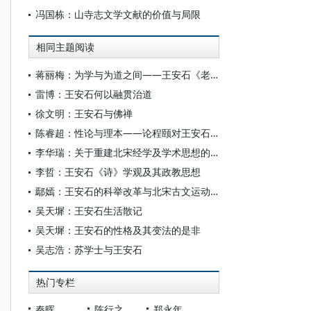
冯国栋：山寺志文学文献的价值与局限
相同主题阅读
蒋丽梅：为学与为道之间——王安石《老子注》的价值转向
雷博：王安石何以融贯治道
徐文明：王安石与佛禅
陈睿超：性论与理本——论程颐对王安石坤卦六二爻注解的批评
李华瑞：关于重建北宋经学及学术思想的思考——《荆公新学研究（增订版）》序言
李哲：王安石《诗》学观及其政教思想
鄢嫣：王安石的科举改革与北宋古文运动关系疏证
吴天墀：王安石生活散记
吴天墀：王安石的性格及其变法的是非
吴志浩：苏学士与王安石
热门专栏
秦晖
陈行之
郑永年