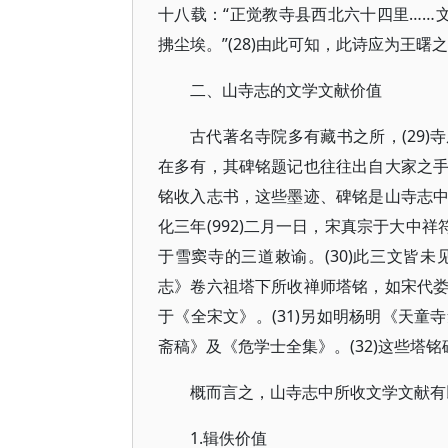
十八载：“正觉教寺县西北六十四里……
拂尘埃。”(28)由此可知，此诗应为王
二、山寺志的文学文献价值
古代著名寺院多有藏书之所，(29
在多有，其碑铭题记也往往出自大家之
铭收入志书，这些墨迹、碑铭是山寺志
化三年(992)二月一日，宋真宗于大中祥符
于雪窦寺的三道敕谕。(30)此三文皆
志》卷六祖塔下所收禅师塔铭，如宋代
于《全宋文》。(31)另如明杨明《天
斋稿》及《危学士全集》。(32)这些塔
概而言之，山寺志中所收文学文献有
1.辑佚价值