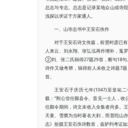
总志与专志。总志是记录某地众山或寺
浅探以求证于方家通人。
一、山寺志书中王安石佚作
对于王安石诗文佚篇，前贤时彦已
人来云、刘永翔、张弘泓再作增补，蒐罗已
②刘、张二氏辑得27题29首，断句1
诗作又做考辨，辑得前人未收之诗题7
首。
王安石于庆历七年(1047)至皇祐
载：“荆公尝任鄞县令。昔见一士人，收
任鄞令期间，诗文未收入全集者尚多。
天童、雪窦为当时著名大刹，而普陀山
志》拾掇王安石佚诗数首，兹胪列考证如