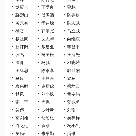
龙应台
丁学良
曹林
鄢烈山
傅国涌
陈嘉映
黄宗智
于建嵘
陈志武
徐贲
郭宇宽
马立诚
杨祖陶
沈志华
向继东
赵汀阳
戴建业
李昌平
张鸣
杨奎松
王海光
周濂
杨鹏
邓晓芒
王缉思
陈奉孝
郭世佑
马玲
王振东
狄马
袁伟时
史啸虎
熊培云
秋风
刘小枫
孟令伟
雷一宁
周枫
蒋兆勇
吴伟
沙叶新
刘瑜
葛剑雄
储昭根
吴稼祥
许之远
袁刚
杨小凯
吴励生
朱学勤
潘维