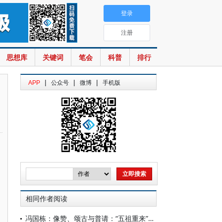
登录
注册
思想库
关键词
笔会
科普
排行
|
|
|
APP
公众号
微博
手机版
相同作者阅读
冯国栋：像赞、颂古与普请：“五祖重来”故事的跨媒介、跨文类传播