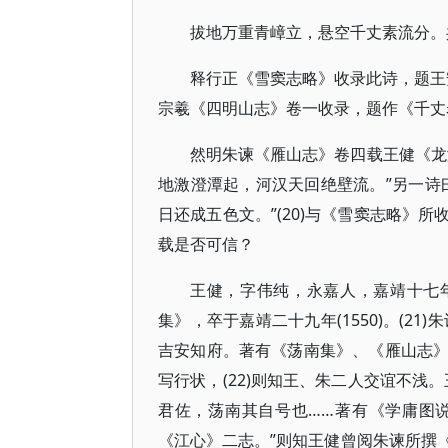
拔地万重青嶂立，悬空千丈素流分。
释行正《雪窦志略》收录此诗，题王安
宗羲《四明山志》卷一收录，题作《千丈岩瀑
然明朱谏《雁山志》卷四载王健《龙
地激澄潭起，河汉天回绝壁流。”另一诗
日还成五色文。”(20)与《雪窦志略》
载是否可信？
王健，字伟纯，永嘉人，嘉靖十七年
集》，卒于嘉靖二十九年(1550)。(21)朱
吉安知府。著有《荡南集》、《雁山志
写行状，(22)则知王、朱二人交谊不浅
君佐，荡南其自号也……著有《学庸图
《江心》二志。”则知王健曾阅朱谏所撰