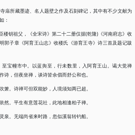
于寺庙所藏墨迹、名人题壁之作及石刻碑记，其中有不少文献为
如：
代名臣楼钥祖父，《全宋诗》第二十二册仅据(乾隆)《河南府志》收
)而明郭子章《阿育王山志》收楼氏《游育王寺》诗三首及题记跋
，至宝幢市中。以蓝舆至，行未数里，入阿育王山。谒大觉禅
作诗，但夜坐禅，谈诗皆余倡而舒公和也。
吹箫。诗禅可但双能妙，人境须知两已超。
依然。平生有意莲花社，此地相逢柏子禅。
灵泉。无端尚省来时路，忽似溪翁转钓船。