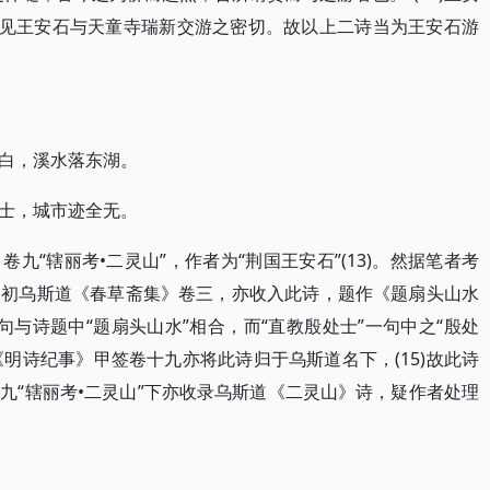
此足见王安石与天童寺瑞新交游之密切。故以上二诗当为王安石游
白，溪水落东湖。
士，城市迹全无。
九“辖丽考•二灵山”，作者为“荆国王安石”(13)。然据笔者考
明初乌斯道《春草斋集》卷三，亦收入此诗，题作《题扇头山水
一句与诗题中“题扇头山水”相合，而“直教殷处士”一句中之“殷处
《明诗纪事》甲签卷十九亦将此诗归于乌斯道名下，(15)故此诗
九“辖丽考•二灵山”下亦收录乌斯道《二灵山》诗，疑作者处理