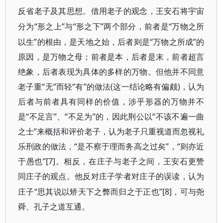
反省老子及其思想。借用老子的观念，王安石将宇宙
“形之上”与“形之下”两个部分，前者是“万物之所
分为
以生”的根由，是天地之始，后者则是“万物之所成”的
原因，是万物之母；前者是本，后者是末，前者超言
绝象，后者表现为具体的多样的万物。但他并不同意
老子重“无”而轻“有”的做法(这一结论略有偏颇)，认为
后者与前者具有同样的价值，涉乎形器的万物并不
是“不足言”、“不足为”的，因此荆公以“不该不遍一曲
之士”来概括和评价老子，认为老子只重视道而忽视礼
乐刑政的做法，“是不察于理而务高之过矣”，“则亦近
于愚也”[7]
。相反，在庄子与老子之间，王安石更赞
同庄子的观点。他反对庄子学者对庄子的误读，认为
“思其说以矫天下之弊而归之于正也”[8]
庄子
，可与尧
舜、孔子之道互通。