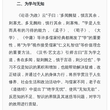
二、为学与无知
·为政》云“子曰：‘多闻阙疑，慎言其余，
《论语
则寡尤。多见阙殆，慎行其余，则寡悔。’”学是人生
而具有的习得的能力，《孟子》、《荀子》、《大
学》、《中庸》等许多儒家经典都阐发了“学”的重要
性，将“为学”视作接受儒家“仁义礼智信”等价值理念
的重要方法。《汉书·艺文志》引师古曰“言为学之
道，务在多闻，疑则阙之，慎于言语，则少过也”，学
习不仅是知识的累积和增加，也能帮助解决疑难，改
正错误，并通过个人的身体力行，将所学贯注于人生
修养、社会生活和政治活动中。与儒家不同，老子在
《道德经》中提出了“绝学无忧”、使民“无知无欲”，
反思知的不足、智识的界限及其迷惑等问题，对学习
的效用进行质疑。