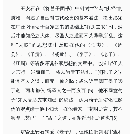
“经”与“佛经”的
王安石在《答曾子固书》中针对
质难，阐述了自己对古代经典的基本看法，提出必须
在广泛阅读诸子百家之书的基础上“有所去取”[3]
，然
后才能知经之大体、尽圣人之道而不为异学所乱。这
“去取”的思想集中反映在他的《伯夷》、《周
种
公》、《子贡》、《杨孟》、《季子》、《老子》、
《庄周》等诸多评说各家思想的文章中。他指出“圣人
之言行，岂苟而已，将以为天下法也。”[4]
孔子之学
能具圣人之道，而无一偏之弊；杨朱近于儒而墨子远
“得圣人之一而废百”[5]
于道，两者都仅
，他不同意荀
“知人者必先求知己”的说法，认为荀子所谓化性起
子
伪的观点缘于他不知天，在他看来，“荀卿之言，其不
察理已甚已”，而“孟子之道，亦尧舜周孔之道也”[6]
。
尽管王安石钟爱《老子》，但他也批判地审查和