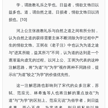
学，谓政教礼乐之学也。日益者，情欲文饰日以
益多也。道，谓自然之道。日损者，情欲文饰日以消
[10]
损也。
河上公主张政教礼乐与自然之道之间有所分别，
认为自然之道的获得需要主体不断消除为学过程中产
生的情欲文饰。王弼在《老子注》中也认为为道之途
“进其所能，益其所习”不同，认为道的达到是一个
与
逐渐返向虚无的过程。以河上公、王弼为代表的这种
注解思路，将“为道”与“为学”视作两种不同路径，提
示出“为道”较之“为学”的价值优先性。
这一注解思路也影响到了宋代的众多注家，苏
“为
轼、范应元、林希逸等人也将注解的重点放在
道”与“为学”的区别上。范应元说“为俗学者，则日益
多事，而心不虚。为常道者，则日损私欲以致