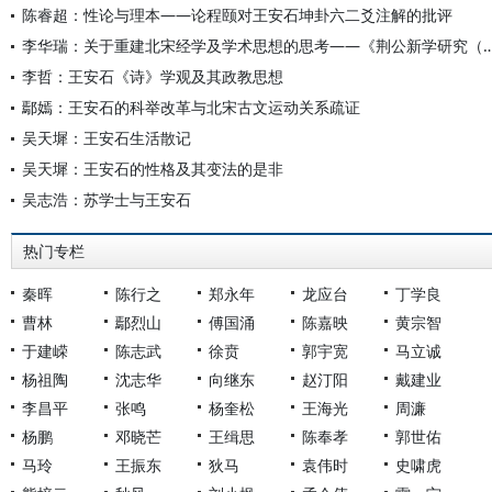
陈睿超：性论与理本——论程颐对王安石坤卦六二爻注解的批评
李华瑞：关于重建北宋经学及学术思想的思考——《荆公新
李哲：王安石《诗》学观及其政教思想
鄢嫣：王安石的科举改革与北宋古文运动关系疏证
吴天墀：王安石生活散记
吴天墀：王安石的性格及其变法的是非
吴志浩：苏学士与王安石
热门专栏
秦晖
陈行之
郑永年
龙应台
丁学良
曹林
鄢烈山
傅国涌
陈嘉映
黄宗智
于建嵘
陈志武
徐贲
郭宇宽
马立诚
杨祖陶
沈志华
向继东
赵汀阳
戴建业
李昌平
张鸣
杨奎松
王海光
周濂
杨鹏
邓晓芒
王缉思
陈奉孝
郭世佑
马玲
王振东
狄马
袁伟时
史啸虎