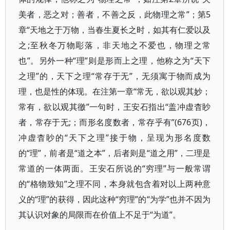
美者，恶之对；善者，不善之反，此物理之常”；第5
章“天地之于万物，当春生夏长之时，如其有仁爱以及
之;至秋冬万物彫落，非天地之不爱也，物理之常
也”。另外一种“理”则是形而上之理，他称之为“天下
之理”的，天下之理“常存于无”，无须寓于物而成为
理，也是性的体现。在注第一章“常无，欲以观其妙；
常有，欲以观其徼”一句时，王安石指出“盖冲虚杳眇
者，常存于无;；而形名度数者，常存乎有”(676页)，
冲虚杳眇的“天下之理”接于物，呈现为形名度数
的“理”，前者是“道之本”，后者则是“道之用”，二理是
常道的一体两面。王安石所说的“穷理”与一般常谓
的“格物致知”之理不同，本身就包含着对以上两种意
义的“理”的获得，因此这种“穷理”的“为学”也并不因为
其认识对象的局限而在价值上不足于“为道”。