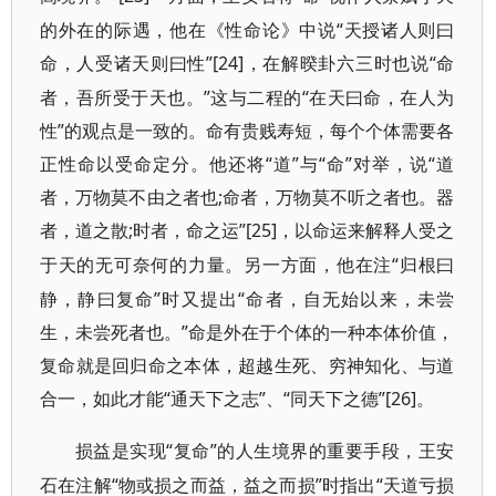
的外在的际遇，他在《性命论》中说“天授诸人则曰
命，人受诸天则曰性”[24]
“命
，在解暌卦六三时也说
者，吾所受于天也。”这与二程的“在天曰命，在人为
性”的观点是一致的。命有贵贱寿短，每个个体需要各
正性命以受命定分。他还将“道”与“命”对举，说“道
者，万物莫不由之者也;命者，万物莫不听之者也。器
者，道之散;时者，命之运”[25]
，以命运来解释人受之
“归根曰
于天的无可奈何的力量。另一方面，他在注
静，静曰复命”时又提出“命者，自无始以来，未尝
生，未尝死者也。”命是外在于个体的一种本体价值，
复命就是回归命之本体，超越生死、穷神知化、与道
合一，如此才能“通天下之志”、“同天下之德”[26]
。
“复命”的人生境界的重要手段，王安
损益是实现
石在注解“物或损之而益，益之而损”时指出“天道亏损