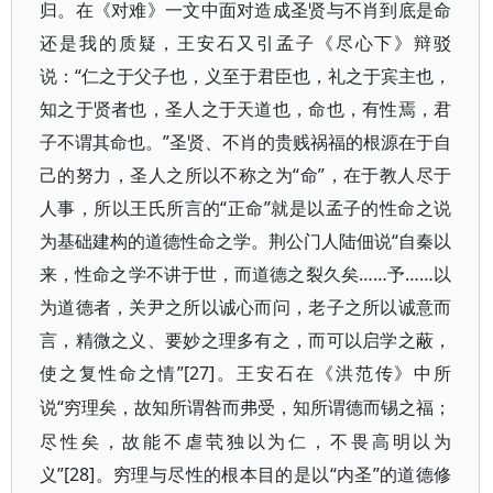
归。在《对难》一文中面对造成圣贤与不肖到底是命
还是我的质疑，王安石又引孟子《尽心下》辩驳
说：“仁之于父子也，义至于君臣也，礼之于宾主也，
知之于贤者也，圣人之于天道也，命也，有性焉，君
子不谓其命也。”圣贤、不肖的贵贱祸福的根源在于自
己的努力，圣人之所以不称之为“命”，在于教人尽于
人事，所以王氏所言的“正命”就是以孟子的性命之说
为基础建构的道德性命之学。荆公门人陆佃说“自秦以
来，性命之学不讲于世，而道德之裂久矣……予……以
为道德者，关尹之所以诚心而问，老子之所以诚意而
言，精微之义、要妙之理多有之，而可以启学之蔽，
使之复性命之情”[27]
。王安石在《洪范传》中所
“穷理矣，故知所谓咎而弗受，知所谓德而锡之福；
说
尽性矣，故能不虐茕独以为仁，不畏高明以为
义”[28]
“内圣”的道德修
。穷理与尽性的根本目的是以