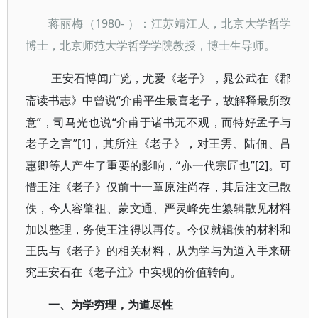
1980- ）：江苏靖江人，北京大学哲学
蒋丽梅（
博士，北京师范大学哲学学院教授，博士生导师。
王安石博闻广览，尤爱《老子》，晁公武在《郡
“介甫平生最喜老子，故解释最所致
斋读书志》中曾说
意”，司马光也说“介甫于诸书无不观，而特好孟子与
老子之言”[1]
，其所注《老子》，对王雱、陆佃、吕
“亦一代宗匠也”[2]
惠卿等人产生了重要的影响，
。可
惜王注《老子》仅前十一章原注尚存，其后注文已散
佚，今人容肇祖、蒙文通、严灵峰先生纂辑散见材料
加以整理，务使王注得以再传。今仅就辑佚的材料和
王氏与《老子》的相关材料，从为学与为道入手来研
究王安石在《老子注》中实现的价值转向。
一、为学穷理，为道尽性