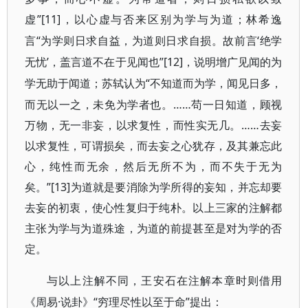
虚”[11]
，以心虚与否来区别为学与为道；林希逸
“为学则日求自益，为道则日求自损。故前言‘绝学
言
无忧’，盖言道不在于见闻也”[12]
，说明增广见闻的为
“不知道而为学，闻见日多，
学无助于闻道；苏轼认为
而无以一之，未免为学者也。……苟一日知道，顾视
万物，无一非妄，以求复性，而性实无几。……去妄
以求复性，可谓损矣，而去妄之心犹存，及其兼忘此
心，纯性而无余，然后无所不为，而不失于无为
矣。”[13]
为道就是要消除为学所得的妄知，并忘却要
去妄的初衷，使心性复归于纯朴。以上三家的注解都
主张为学与为道殊途，为道的前提甚至是对为学的否
定。
与以上注解不同，王安石在注解本章时则借用
·说卦》“穷理尽性以至于命”提出：
《周易