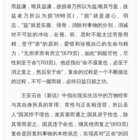
而益谦，唯其益谦，故损者乃所以为益;唯其亏盈，故
益者乃所以为损”(698页)，“损”就是虚心、弱
志，“益”就是实腹、强骨，消除对事物的分别，消减
对不可欲的冲动，在视、听、思时不能太过劳形用
精，坚守“啬”的原则，爱惜和珍视自己的生命与精
力，“无所求而有所立”(679页)，如此“则能尽性，尽
性则至于命”(703页)。他还指出“命不亟复也，必至于
消之复之，然后至于命”，复命的过程是一个不断接近
的过程，不可一蹴而就，必待日益日损之功。
王安石在《新说》中指出现实生活中的万物经常
与其自身所具的常理、常性与正名相违背，所以圣
“因其悖于理也，发其塞而通之;因其戾于性也，除
人
其害而若之。因其违于命也，继其绝而复之”(693页)
复命是回复到事物的本然状态，实现其对“正命”的回