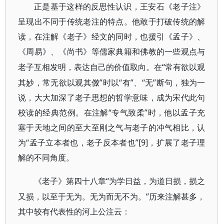
正是基于这样的反思性认识，王安石《老子注》
呈现出不同于传统老注的特点。他敢于打破传统的解
读，在注解《老子》经文的同时，也援引《孟子》、
《周易》、《尚书》等儒家典籍和佛教的一些观点与
“常有欲以观
老子互相发明，表达自己的价值取向。在
其妙，常无欲以观其儌”时以“有”、“无”断句，独为一
说，大大加深了老子思想的哲学意味，成为宋代此句
校读的经典范例。在注解“专气致柔”时，他以孟子充
塞于天地之间的至大至刚之气与老子的冲气相比，认
为“孟子立本者也，老子反本者也”[9]
，扩展了老子理
解的不同角度。
“为学日益，为道日损，损之
《老子》第四十八章
又损，以至于无为。无为而无不为。”历来注解甚多，
其中较有代表性的河上公注云：