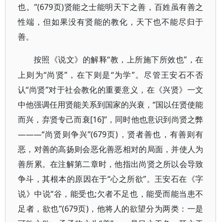
也。”(679页)贤能之士能明天下之善，百姓虽有善之
性端，但如果没有贤能的教化，天下也不能尽归于
善。
“教，上所施下所效也”，在
按照《说文》的解释
上则为“尚贤”，在下则是“为学”。尽管王安石不否
认“尚贤”对于社会教化的重要意义，在《兴贤》一文
中他强调任用贤能关系到国家的兴衰，“国以任贤使能
而兴，弃贤专己而衰[16]”，同时他也意识到尚贤之弊
———“尚贤则争兴”(679页)，贤者善也，有善则有
恶，对善的高扬则会恶化善恶相对的局面，并使人为
善所累。在注解第二章时，他指出尚贤之所以会导致
争斗，其根本的原因在于“心之所欲”。王安石在《字
说》中说“谷，能受也;欠者不足也，能受而能当患不
足者，欲也”(679页)，他将人的欲望分为两类：一是