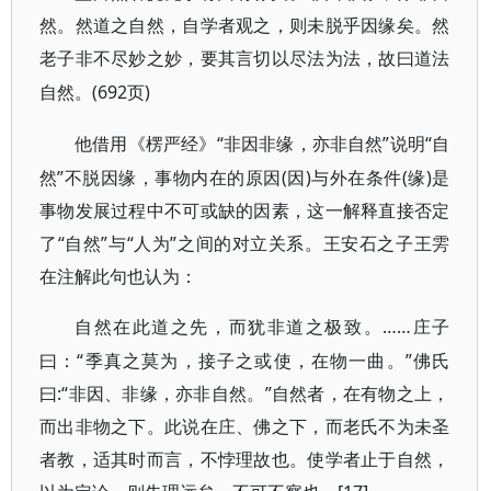
然。然道之自然，自学者观之，则未脱乎因缘矣。然
老子非不尽妙之妙，要其言切以尽法为法，故曰道法
(692页)
自然。
“非因非缘，亦非自然”说明“自
他借用《楞严经》
然”不脱因缘，事物内在的原因(因)与外在条件(缘)是
事物发展过程中不可或缺的因素，这一解释直接否定
了“自然”与“人为”之间的对立关系。王安石之子王雱
在注解此句也认为：
……庄子
自然在此道之先，而犹非道之极致。
曰：“季真之莫为，接子之或使，在物一曲。”佛氏
曰:“非因、非缘，亦非自然。”自然者，在有物之上，
而出非物之下。此说在庄、佛之下，而老氏不为未圣
者教，适其时而言，不悖理故也。使学者止于自然，