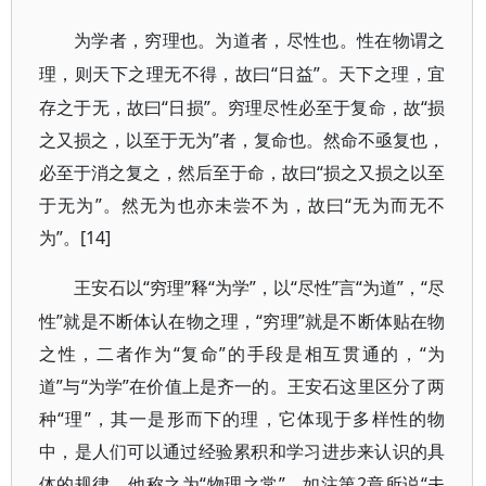
为学者，穷理也。为道者，尽性也。性在物谓之
“日益”。天下之理，宜
理，则天下之理无不得，故曰
存之于无，故曰“日损”。穷理尽性必至于复命，故“损
之又损之，以至于无为”者，复命也。然命不亟复也，
必至于消之复之，然后至于命，故曰“损之又损之以至
于无为”。然无为也亦未尝不为，故曰“无为而无不
为”。[14]
“穷理”释“为学”，以“尽性”言“为道”，“尽
王安石以
性”就是不断体认在物之理，“穷理”就是不断体贴在物
之性，二者作为“复命”的手段是相互贯通的，“为
道”与“为学”在价值上是齐一的。王安石这里区分了两
种“理”，其一是形而下的理，它体现于多样性的物
中，是人们可以通过经验累积和学习进步来认识的具
体的规律，他称之为“物理之常”，如注第2章所说“夫