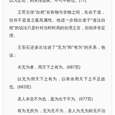
以为定论，则失理远矣。不可不察也。[17]
“自然”在有物与非物之间，先在于道，
王雱主张
但并不是道之最高属性。他进一步指出老子“道法自
然”的说法只是针对当时时局的合理之言，但却并非定
理。
“无为”和“有为”的关系，他
王安石还多次论述了
说：
(687页)
夫无为者，用天下之有为。
以无为用天下之有为，以有余用天下之不足故
(683页)
也。
(677页)
圣人未尝不为也，盖为出于不为。
有为无所为，无为无不为，圣人为无为则无不治