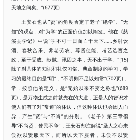
天地之间矣。”(677页)
“贤”的角度否定了老子“绝学”、“无
王安石也从
知”的观点，对“为学”的正面价值加以阐发。他在《慈
溪县学记》中说“学不可一日而亡于天下……乡射饮
酒、春秋合乐、养老劳农、尊贤使能、考艺选言之
政，至于受成、献馘、讯囚之事，无不出于学。”[15]
除了对具体的知识和礼仪习俗、典章制度的学习，学
“明”，“不明则不足以知常”(702页)，
习的最终目的是
常，按照他的定义，是“无始以来不变之称也”(689
页)，是万物生成之前就先在的大道，正是人的智识才
使人们有了对“常道”的体认，但这种体认也会因人而
异，产生“贤”与“不肖”的分别。《老子》第三章倡
导“不尚贤，使民不争”，王安石却注解说“圣人之心未
尝欲以贤服天下，而所以天下服者，未尝不以贤