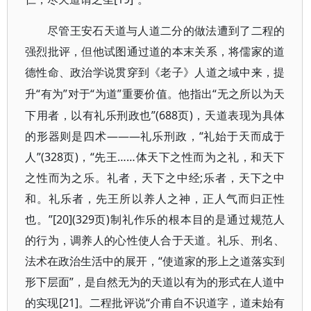
尽管王安石天道与人道二分的做法遭到了二程的
强烈批评，但他试图通过道的本末关系，将儒家的道
德性命、政治学说贯穿到《老子》人道之域中来，提
“有为”对于“为道”重要价值。他指出“无之所以为天
升
下用者，以有礼乐刑政也”(688页)，天道表现为具体
的形器则是四术———礼乐刑政，“礼始于天而成于
人”(328页)，“先王……体天下之性而为之礼，和天下
之性而为之乐。礼者，天下之中经;乐者，天下之中
和。礼乐者，先王所以养人之神，正人气而归正性
也。”[20](329页)制礼作乐的根本目的是通过规范人
的行为，调养人的心性使人合于天道。礼乐、刑名、
法术在政治生活中的展开，“使道家的形上之道落实到
形下层面”，是自然无为的天道以有为的形式在人道中
的实现[21]
“介甫自不识道字，道未始有
。二程批评说