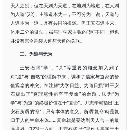
天人之别，但在天则为天道，在地则为地道，在人则
为人道”[22]
，主张道本为一，不可分为二说，天道与
人道本为一道，具有共同的根源。但王安石道本末、
“道”不同，但也
体用二分的做法，虽与理学家主张的
并没有完全割裂人道与天道的关联。
三、为道与无为
“学”、“为”等重要的概念加入到了
王安石将
对“道”与“自然”的理解中来，调和了儒家与道家的价
值观念的冲突。在注解“为学日益、为道日损”时王安
石提出了“穷理尽性必至于复命”的命题，认为“为
学”与“为道”的终极价值在于“复命”。尹志华就指出“王
安石所谓的‘命’，只有本体的意义。所谓‘复命’就是复
归于人的生命本体……复命就是要达到天人合一的最
高境界。”[23]
“命”视作人禀赋于天
一方面，王安石将