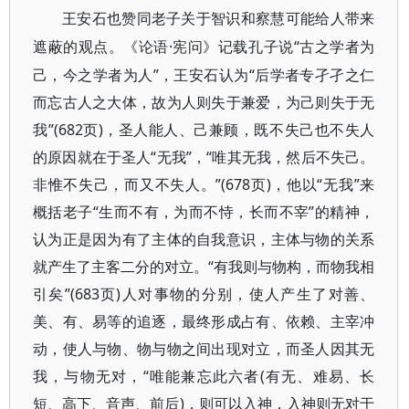
王安石也赞同老子关于智识和察慧可能给人带来
·宪问》记载孔子说“古之学者为
遮蔽的观点。《论语
己，今之学者为人”，王安石认为“后学者专孑孑之仁
而忘古人之大体，故为人则失于兼爱，为己则失于无
我”(682页)，圣人能人、己兼顾，既不失己也不失人
的原因就在于圣人“无我”，“唯其无我，然后不失己。
非惟不失己，而又不失人。”(678页)，他以“无我”来
概括老子“生而不有，为而不恃，长而不宰”的精神，
认为正是因为有了主体的自我意识，主体与物的关系
就产生了主客二分的对立。“有我则与物构，而物我相
引矣”(683页)人对事物的分别，使人产生了对善、
美、有、易等的追逐，最终形成占有、依赖、主宰冲
动，使人与物、物与物之间出现对立，而圣人因其无
我，与物无对，“唯能兼忘此六者(有无、难易、长
短、高下、音声、前后)，则可以入神，入神则无对于