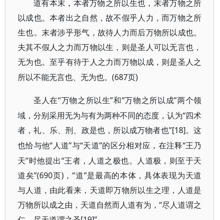
道有本末，本者万物之所以生也，末者万物之所
以成也。本者出之自然，故不假乎人力，而万物之所
生也。末者涉乎形气，故待人力而后万物所以成也。
夫其不假人之力而万物以生，则是圣人可以无言也，
无为也。至乎有待于人之力而万物以成，则是圣人之
(687页)
所以不能无言也、无为也。
“万物之所以生”和“万物之所以成”两个领
圣人在
域，分别采用无为与有为两种不同的态度，认为“四术
者，礼、乐、刑、政是也，所以成万物者也”[18]
。这
“人道”与“天道”的区分相对应，在注释“王乃
也恰与他
天”时他提出“王者，人道之极也。人道极，则至于天
道矣”(690页)，“道”是最高的本体，具体表现为天道
与人道，由此看来，天道即万物所以生之理，人道是
万物所以成之由，天道自然而人道有为，“尽人道谓之
仁，尽天道谓之圣[19]”。