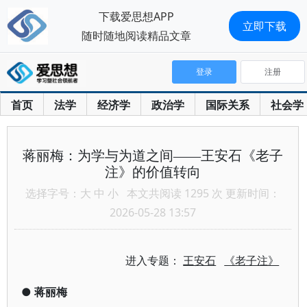
下载爱思想APP
立即下载
随时随地阅读精品文章
登录
注册
首页
法学
经济学
政治学
国际关系
社会学
蒋丽梅：为学与为道之间——王安石《老子
注》的价值转向
选择字号：
大
中
小
本文共阅读 1295 次 更新时间：
2026-05-28 13:57
进入专题：
王安石
《老子注》
●
蒋丽梅