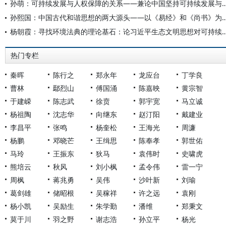
孙萌：可持续发展与人权保障的关系——兼论中国坚持可持续发
孙熙国：中国古代和谐思想的两大源头——以《易经》和
杨朝霞：寻找环境法典的理论基石：论习近平生态文明思想
热门专栏
秦晖
陈行之
郑永年
龙应台
丁学良
曹林
鄢烈山
傅国涌
陈嘉映
黄宗智
于建嵘
陈志武
徐贲
郭宇宽
马立诚
杨祖陶
沈志华
向继东
赵汀阳
戴建业
李昌平
张鸣
杨奎松
王海光
周濂
杨鹏
邓晓芒
王缉思
陈奉孝
郭世佑
马玲
王振东
狄马
袁伟时
史啸虎
熊培云
秋风
刘小枫
孟令伟
雷一宁
周枫
蒋兆勇
吴伟
沙叶新
刘瑜
葛剑雄
储昭根
吴稼祥
许之远
袁刚
杨小凯
吴励生
朱学勤
潘维
郑秉文
莫于川
羽之野
谢志浩
孙立平
杨光