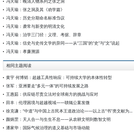
冯天瑜：晚清人物系列之张之洞
冯天瑜：张之洞及其《劝学篇》
冯天瑜：历史分期命名标准刍议
冯天瑜：袭常与新变的明清文化
冯天瑜：治学三门径：义理、考据、辞章
冯天瑜：信史与史传文学的异同——从“三国”的“史”与“文”说起
冯天瑜：孝廉溯源
相同主题阅读
黄宇 何博韬：超越工具性响应：可持续大学的本体性转型
张军：亚洲要走“多元一体”的可持续发展之路
王惠茹：供应链尽责立法对全球南方的挑战与应对
田丰：伦理困境与超越视域——聵辄公案发微
徐克谦：“中道”与中国上古民本王道政治论——以上古“书”类文献为考察中心
颜炳罡：天人合一与生生不息——从农耕文明到数智文明
潘家华：国际气候治理的道义基础与市场动能