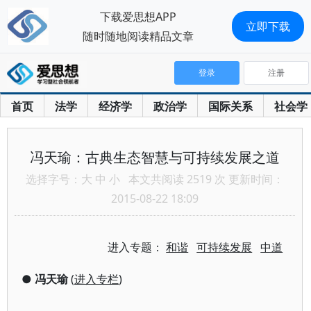
下载爱思想APP
立即下载
随时随地阅读精品文章
登录
注册
首页
法学
经济学
政治学
国际关系
社会学
冯天瑜：古典生态智慧与可持续发展之道
选择字号：
大
中
小
本文共阅读 2519 次 更新时间：
2015-08-22 18:09
进入专题：
和谐
可持续发展
中道
●
冯天瑜
(
进入专栏
)