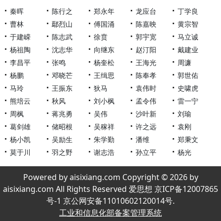
秦晖
陈行之
郑永年
龙应台
丁学良
曹林
鄢烈山
傅国涌
陈嘉映
黄宗智
于建嵘
陈志武
徐贲
郭宇宽
马立诚
杨祖陶
沈志华
向继东
赵汀阳
戴建业
李昌平
张鸣
杨奎松
王海光
周濂
杨鹏
邓晓芒
王缉思
陈奉孝
郭世佑
马玲
王振东
狄马
袁伟时
史啸虎
熊培云
秋风
刘小枫
孟令伟
雷一宁
周枫
蒋兆勇
吴伟
沙叶新
刘瑜
葛剑雄
储昭根
吴稼祥
许之远
袁刚
杨小凯
吴励生
朱学勤
潘维
郑秉文
莫于川
羽之野
谢志浩
孙立平
杨光
Powered by aisixiang.com Copyright © 2026 by
aisixiang.com All Rights Reserved 爱思想 京ICP备12007865
号-1 京公网安备11010602120014号.
工业和信息化部备案管理系统