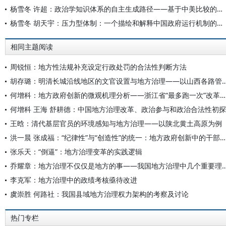
杨雪冬 许超：政治学知识体系的自主生成路径——基于中美比较的视角
杨雪冬 胡天宇：压力型体制：一个描绘和解释中国政府运行机制的概念
相同主题阅读
周锐恒：地方性法规补充设定行政处罚的合法性判断方法
胡存璐：明清长城沿线地区的文官设置与地方治理——以山西各
何增科：地方政府创新的微观机理分析——浙江省“最多跑一次”改革案例研究
何增科 王海 舒耕德：中国地方治理改革、政治参与和政治合法性初探
王晗：清代基层官员的环境感知与地方治理——以陕北黄土高原为例
洪一晨 张成福：“纪律性”与“创造性”的统一：地方政府创新中的干部特质与行为逻辑
张乐天：“倒逼”：地方治理变革的实践逻辑
乔耀章：地方治理不仅仅是地方的事——我国地方治理中几个
李克军：地方治理中的政绩考核亟待改进
虞崇胜 何路社：我国县域地方治理权力架构的考察及讨论
热门专栏