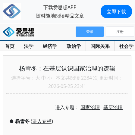
下载爱思想APP
立即下载
随时随地阅读精品文章
登录
注册
首页
法学
经济学
政治学
国际关系
社会学
杨雪冬：在基层认识国家治理的逻辑
选择字号：
大
中
小
本文共阅读 2284 次 更新时间：
2026-05-25 23:41
进入专题：
国家治理
基层治理
●
杨雪冬
(
进入专栏
)