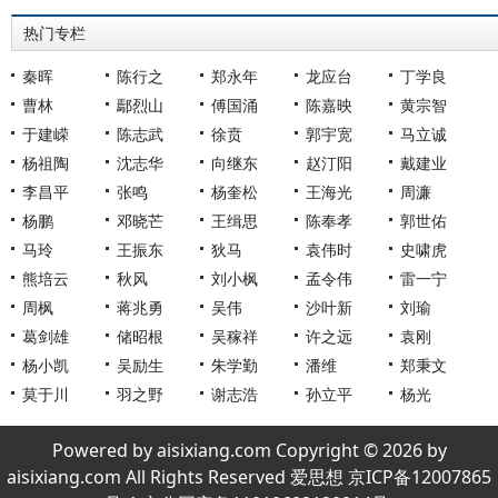
热门专栏
秦晖
陈行之
郑永年
龙应台
丁学良
曹林
鄢烈山
傅国涌
陈嘉映
黄宗智
于建嵘
陈志武
徐贲
郭宇宽
马立诚
杨祖陶
沈志华
向继东
赵汀阳
戴建业
李昌平
张鸣
杨奎松
王海光
周濂
杨鹏
邓晓芒
王缉思
陈奉孝
郭世佑
马玲
王振东
狄马
袁伟时
史啸虎
熊培云
秋风
刘小枫
孟令伟
雷一宁
周枫
蒋兆勇
吴伟
沙叶新
刘瑜
葛剑雄
储昭根
吴稼祥
许之远
袁刚
杨小凯
吴励生
朱学勤
潘维
郑秉文
莫于川
羽之野
谢志浩
孙立平
杨光
Powered by aisixiang.com Copyright © 2026 by
aisixiang.com All Rights Reserved 爱思想 京ICP备12007865