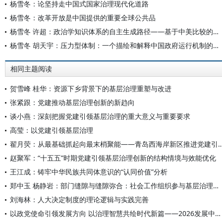
杨雪冬：论坚持走中国式国家治理现代化道路
杨雪冬：改革开放是中国提供的重要全球公共品
杨雪冬 许超：政治学知识体系的自主生成路径——基于中美比较的视角
杨雪冬 胡天宇：压力型体制：一个描绘和解释中国政府运行机制的概念
相同主题阅读
贺雪峰 桂华：资源下乡背景下的基层治理重塑与改进
张紧跟：党建推动基层治理创新的新趋向
谈小燕：深刻把握党建引领基层治理的重大意义与重要要求
高莹：以党建引领基层治理
翟月荧：从最基础抓起向最末梢聚能——青岛西海岸新区推进党建引
赵聚军：“十五五”时期党建引领基层治理创新的结构情境与效能优化
王江成：铸牢中华民族共同体意识的“认同价值”分析
郑中玉 杨静岩：部门缝隙与缝隙弥合：社会工作组织参与基层治理的行动策略
刘海林：人大决定制度的理论逻辑与实践完善
以政党使命引领发展方向 以治理智慧共绘时代新篇——2026发展中国家国家治理高端智库平行论坛综述