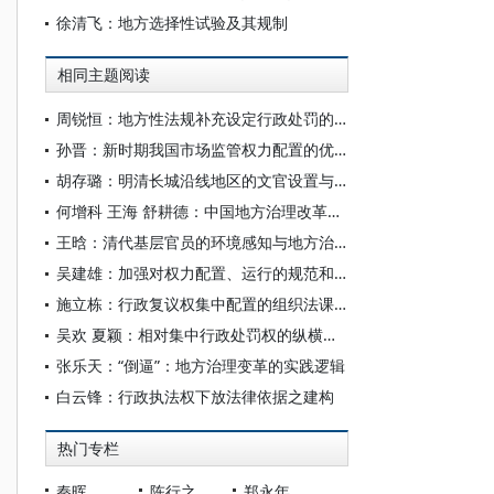
徐清飞：地方选择性试验及其规制
相同主题阅读
周锐恒：地方性法规补充设定行政处罚的合法性判断方法
孙晋：新时期我国市场监管权力配置的优化
胡存璐：明清长城沿线地区的文官设置与地方治理——以山西各路管粮同知、通判为中心
何增科 王海 舒耕德：中国地方治理改革、政治参与和政治合法性初探
王晗：清代基层官员的环境感知与地方治理——以陕北黄土高原为例
吴建雄：加强对权力配置、运行的规范和监督
施立栋：行政复议权集中配置的组织法课题及其展开
吴欢 夏颖：相对集中行政处罚权的纵横配置及其限度
张乐天：“倒逼”：地方治理变革的实践逻辑
白云锋：行政执法权下放法律依据之建构
热门专栏
秦晖
陈行之
郑永年