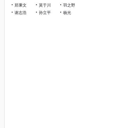
郑秉文
莫于川
羽之野
谢志浩
孙立平
杨光