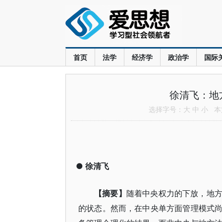
首页
法学
经济学
政治学
国际
徐清飞：地
选择字号：
大
中
小
本文
●
徐清飞
【摘要】
随着中央权力的下放，地
的状态。然而，在中央单方面管理模式