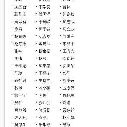
龙应台
丁学良
曹林
鄢烈山
傅国涌
陈嘉映
黄宗智
于建嵘
陈志武
徐贲
郭宇宽
马立诚
杨祖陶
沈志华
向继东
赵汀阳
戴建业
李昌平
张鸣
杨奎松
王海光
周濂
杨鹏
邓晓芒
王缉思
陈奉孝
郭世佑
马玲
王振东
狄马
袁伟时
史啸虎
熊培云
秋风
刘小枫
孟令伟
雷一宁
周枫
蒋兆勇
吴伟
沙叶新
刘瑜
葛剑雄
储昭根
吴稼祥
许之远
袁刚
杨小凯
吴励生
朱学勤
潘维