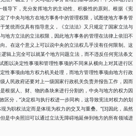
一领导下，充分发挥地方的主动性、积极性的原则。根据《宪
规定了中央与地方在地方事务中的管理权限，试图使地方事务管
过于笼统而仅具有指导意义，《立法法》又只规定了国家立法与
法与地方立法的立法权限，因此地方事务的管理在法律上依旧不
趋向。在这个意义上可以说中央的立法权几乎没有任何限制。这
在逻辑上完全可以就某个地方问题立法，而不违反任何宪法条文
宪法试图以决定性事项和管理性事项的不同来从横向上对其进行区
决定性事项由地方权力机关处理，而地方管理性事项由地方行政
各级人民政府还要对上一级国家行政机关负责并报告工作，因而
又是根据人、财、物的条块来进行分割的，中央与地方的权力因
效区分，“决定权与执行权进一步同构，这导致宪法对权力的划
现为职权法定而是体现为权力的交叉与重叠。”[3]因此，虽然
，但是中央照旧可以通过立法无障碍地延伸到地方的所有领域进