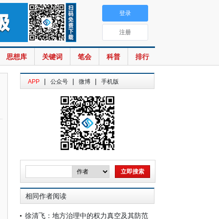
登录
注册
思想库
关键词
笔会
科普
排行
|
|
|
APP
公众号
微博
手机版
相同作者阅读
徐清飞：地方治理中的权力真空及其防范