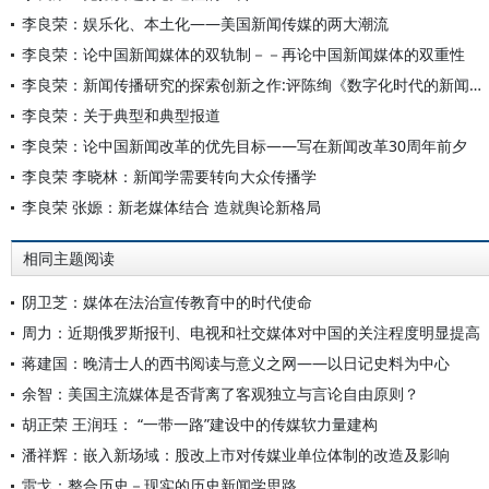
李良荣：娱乐化、本土化——美国新闻传媒的两大潮流
李良荣：论中国新闻媒体的双轨制－－再论中国新闻媒体的双重性
李良荣：新闻传播研究的探索创新之作:评陈绚《数字化时代的新闻理论与实践》 论文
李良荣：关于典型和典型报道
李良荣：论中国新闻改革的优先目标——写在新闻改革30周年前夕
李良荣 李晓林：新闻学需要转向大众传播学
李良荣 张嫄：新老媒体结合 造就舆论新格局
相同主题阅读
阴卫芝：媒体在法治宣传教育中的时代使命
周力：近期俄罗斯报刊、电视和社交媒体对中国的关注程度明显提高
蒋建国：晚清士人的西书阅读与意义之网——以日记史料为中心
余智：美国主流媒体是否背离了客观独立与言论自由原则？
胡正荣 王润珏： “一带一路”建设中的传媒软力量建构
潘祥辉：嵌入新场域：股改上市对传媒业单位体制的改造及影响
雷戈：整合历史－现实的历史新闻学思路