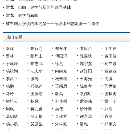
雷戈：自由：史学与新闻的共同基础
雷戈：史学与新闻
被中国人误读的李约瑟——纪念李约瑟诞辰一百周年
热门专栏
秦晖
陈行之
郑永年
龙应台
丁学良
曹林
鄢烈山
傅国涌
陈嘉映
黄宗智
于建嵘
陈志武
徐贲
郭宇宽
马立诚
杨祖陶
沈志华
向继东
赵汀阳
戴建业
李昌平
张鸣
杨奎松
王海光
周濂
杨鹏
邓晓芒
王缉思
陈奉孝
郭世佑
马玲
王振东
狄马
袁伟时
史啸虎
熊培云
秋风
刘小枫
孟令伟
雷一宁
周枫
蒋兆勇
吴伟
沙叶新
刘瑜
葛剑雄
储昭根
吴稼祥
许之远
袁刚
杨小凯
吴励生
朱学勤
潘维
郑秉文