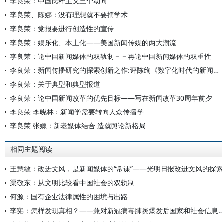
李良荣：中国民粹主义三个动向
李良荣、陈娜：没有理想就不要搞学术
李良荣：党报要进行创造性的宣传
李良荣：娱乐化、本土化——美国新闻传媒的两大潮流
李良荣：论中国新闻媒体的双轨制－－再论中国新闻媒体的双重性
李良荣：新闻传播研究的探索创新之作:评陈绚《数字化时代的新闻理论与实践》 论文
李良荣：关于典型和典型报道
李良荣：论中国新闻改革的优先目标——写在新闻改革30周年前夕
李良荣 李晓林：新闻学需要转向大众传播学
李良荣 张嫄：新老媒体结合 造就舆论新格局
相同主题阅读
王慧敏：改进文风，是新闻媒体的“常课”——光明日报改进文风的探
渠敬东：从文明比较看中国社会的双轨制
何源：国有企业法律属性的困境与出路
李宪：怎样发现真相？——兼对新冠病毒肺炎爆发后国家和