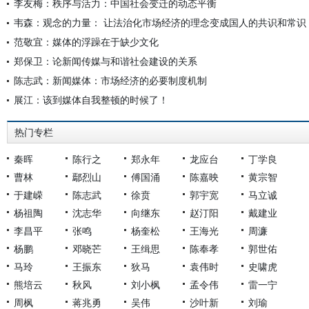
李友梅：秩序与活力：中国社会变迁的动态平衡
韦森：观念的力量： 让法治化市场经济的理念变成国人的共识和常识
范敬宜：媒体的浮躁在于缺少文化
郑保卫：论新闻传媒与和谐社会建设的关系
陈志武：新闻媒体：市场经济的必要制度机制
展江：该到媒体自我整顿的时候了！
热门专栏
秦晖
陈行之
郑永年
龙应台
丁学良
曹林
鄢烈山
傅国涌
陈嘉映
黄宗智
于建嵘
陈志武
徐贲
郭宇宽
马立诚
杨祖陶
沈志华
向继东
赵汀阳
戴建业
李昌平
张鸣
杨奎松
王海光
周濂
杨鹏
邓晓芒
王缉思
陈奉孝
郭世佑
马玲
王振东
狄马
袁伟时
史啸虎
熊培云
秋风
刘小枫
孟令伟
雷一宁
周枫
蒋兆勇
吴伟
沙叶新
刘瑜