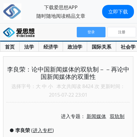
下载爱思想APP
立即下载
随时随地阅读精品文章
登录
注册
首页
法学
经济学
政治学
国际关系
社会学
李良荣：论中国新闻媒体的双轨制－－再论中
国新闻媒体的双重性
选择字号：
大
中
小
本文共阅读 8424 次 更新时间：
2015-07-22 23:01
进入专题：
新闻媒体
双轨制
●
李良荣
(
进入专栏
)