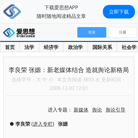
下载爱思想APP
立即下载
随时随地阅读精品文章
登录
注册
首页
法学
经济学
政治学
国际关系
社会学
李良荣 张嫄：新老媒体结合 造就舆论新格局
选择字号：
大
中
小
本文共阅读 3893 次 更新时间：
2008-12-03 12:01
进入专题：
新媒体
舆论
舆论引导
●
李良荣
(
进入专栏
)
张嫄