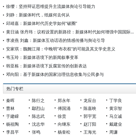
徐缨：坚持辩证思维提升主流媒体舆论引导能力
刘静：新媒体时代，纸媒何去何从
邱靖嘉：新媒体时代历史学如何“破圈”
黄日涵 张丹玮：议程设置的新路径：新媒体时代如何增强中国国际话语权
李凌燕 刘鑫：新媒体互动话语的情感传播与舆论引导
安家琪：魏阙江湖：中晚明“布衣权”的可能及其文学史意义
韦玉玲：新媒体语境下的新闻叙事变革
韩亚栋：新媒体语境下反腐宣传的创新表达
邓向阳：基于新媒体的国家治理信息收集与公民参与
热门专栏
秦晖
陈行之
郑永年
龙应台
丁学良
曹林
鄢烈山
傅国涌
陈嘉映
黄宗智
于建嵘
陈志武
徐贲
郭宇宽
马立诚
杨祖陶
沈志华
向继东
赵汀阳
戴建业
李昌平
张鸣
杨奎松
王海光
周濂