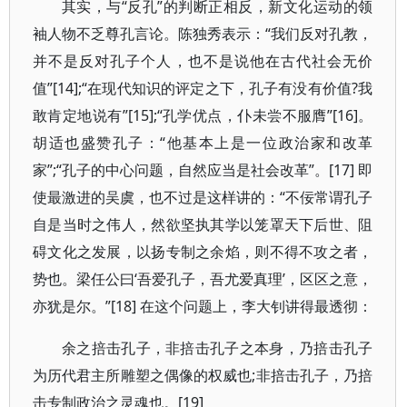
其实，与“反孔”的判断正相反，新文化运动的领
袖人物不乏尊孔言论。陈独秀表示：“我们反对孔教，
并不是反对孔子个人，也不是说他在古代社会无价
值”[14];“在现代知识的评定之下，孔子有没有价值?我
敢肯定地说有”[15];“孔学优点，仆未尝不服膺”[16]。
胡适也盛赞孔子：“他基本上是一位政治家和改革
家”;“孔子的中心问题，自然应当是社会改革”。[17] 即
使最激进的吴虞，也不过是这样讲的：“不佞常谓孔子
自是当时之伟人，然欲坚执其学以笼罩天下后世、阻
碍文化之发展，以扬专制之余焰，则不得不攻之者，
势也。梁任公曰‘吾爱孔子，吾尤爱真理’，区区之意，
亦犹是尔。”[18] 在这个问题上，李大钊讲得最透彻：
余之掊击孔子，非掊击孔子之本身，乃掊击孔子
为历代君主所雕塑之偶像的权威也;非掊击孔子，乃掊
击专制政治之灵魂也。[19]