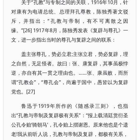
关于“孔教”与专制之间的关联，1916年10月，针
对康有为电请总统、总理拜孔尊教，陈独秀著文驳
斥，并指出：“孔教与帝制，有不可离散之因
缘。”[26] 1917年8月，陈独秀发表《复辟与尊孔》一
文，进一步指出当时的尊孔与复辟之间的联系：
盖主张尊孔，势必立君;主张立君，势必复辟，理
之自然，无足怪者。故曰：张、康复辟，其事虽极悖
逆，亦自有其一贯之理由也。……张、康虽败，而所
谓“孔教会”，“尊孔会”，尚遍于国中，愚皆以为复辟
党也。[27]
鲁迅于1919年所作的《随感录三则》，也指
出“孔教与帝制及复辟极有关系”：“报上载清廷赏衍圣
公孔令贻‘骑朝马’，孔令贻上摺谢恩。原来他也是个遗
老!我从前听人说，孔教与帝制及复辟，都极有关系，