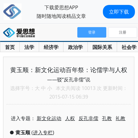
下载爱思想APP
立即下载
随时随地阅读精品文章
登录
注册
首页
法学
经济学
政治学
国际关系
社会学
黄玉顺：新文化运动百年祭：论儒学与人权
——驳“反孔非儒”说
选择字号：
大
中
小
本文共阅读 10013 次 更新时间：
2015-07-15 06:39
进入专题：
新文化运动
人权
反孔非儒
孔教
礼教
●
黄玉顺
(
进入专栏
)