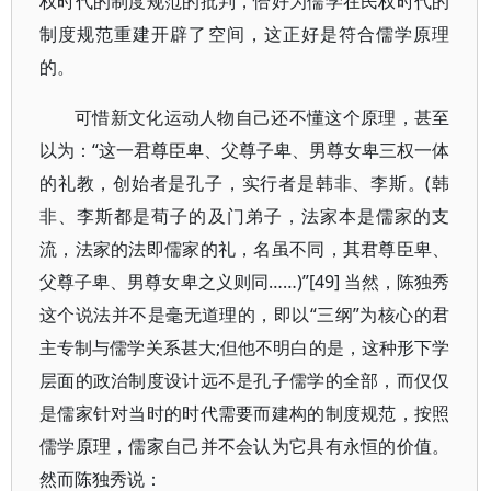
权时代的制度规范的批判，恰好为儒学在民权时代的
制度规范重建开辟了空间，这正好是符合儒学原理
的。
可惜新文化运动人物自己还不懂这个原理，甚至
以为：“这一君尊臣卑、父尊子卑、男尊女卑三权一体
的礼教，创始者是孔子，实行者是韩非、李斯。(韩
非、李斯都是荀子的及门弟子，法家本是儒家的支
流，法家的法即儒家的礼，名虽不同，其君尊臣卑、
父尊子卑、男尊女卑之义则同……)”[49] 当然，陈独秀
这个说法并不是毫无道理的，即以“三纲”为核心的君
主专制与儒学关系甚大;但他不明白的是，这种形下学
层面的政治制度设计远不是孔子儒学的全部，而仅仅
是儒家针对当时的时代需要而建构的制度规范，按照
儒学原理，儒家自己并不会认为它具有永恒的价值。
然而陈独秀说：