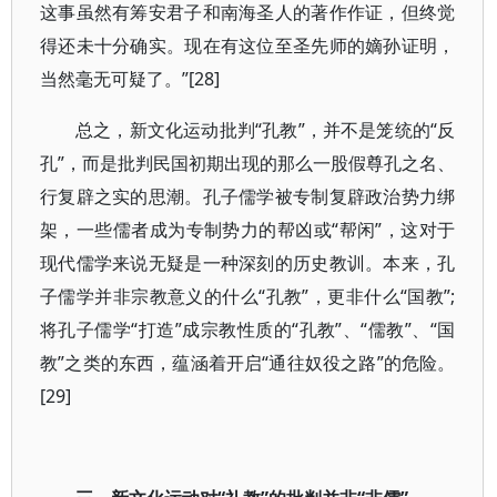
这事虽然有筹安君子和南海圣人的著作作证，但终觉
得还未十分确实。现在有这位至圣先师的嫡孙证明，
当然毫无可疑了。”[28]
总之，新文化运动批判“孔教”，并不是笼统的“反
孔”，而是批判民国初期出现的那么一股假尊孔之名、
行复辟之实的思潮。孔子儒学被专制复辟政治势力绑
架，一些儒者成为专制势力的帮凶或“帮闲”，这对于
现代儒学来说无疑是一种深刻的历史教训。本来，孔
子儒学并非宗教意义的什么“孔教”，更非什么“国教”;
将孔子儒学“打造”成宗教性质的“孔教”、“儒教”、“国
教”之类的东西，蕴涵着开启“通往奴役之路”的危险。
[29]