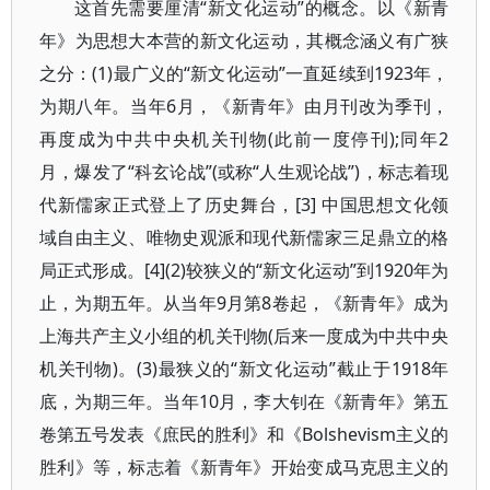
这首先需要厘清“新文化运动”的概念。以《新青
年》为思想大本营的新文化运动，其概念涵义有广狭
之分：(1)最广义的“新文化运动”一直延续到1923年，
为期八年。当年6月，《新青年》由月刊改为季刊，
再度成为中共中央机关刊物(此前一度停刊);同年2
月，爆发了“科玄论战”(或称“人生观论战”)，标志着现
代新儒家正式登上了历史舞台，[3] 中国思想文化领
域自由主义、唯物史观派和现代新儒家三足鼎立的格
局正式形成。[4](2)较狭义的“新文化运动”到1920年为
止，为期五年。从当年9月第8卷起，《新青年》成为
上海共产主义小组的机关刊物(后来一度成为中共中央
机关刊物)。(3)最狭义的“新文化运动”截止于1918年
底，为期三年。当年10月，李大钊在《新青年》第五
卷第五号发表《庶民的胜利》和《Bolshevism主义的
胜利》等，标志着《新青年》开始变成马克思主义的