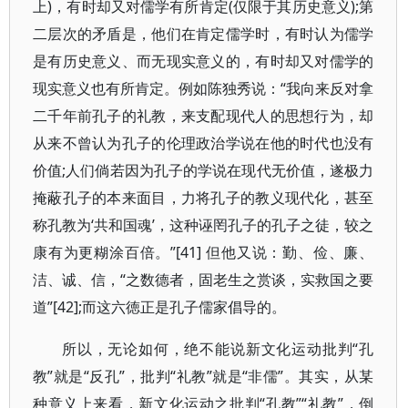
上)，有时却又对儒学有所肯定(仅限于其历史意义);第
二层次的矛盾是，他们在肯定儒学时，有时认为儒学
是有历史意义、而无现实意义的，有时却又对儒学的
现实意义也有所肯定。例如陈独秀说：“我向来反对拿
二千年前孔子的礼教，来支配现代人的思想行为，却
从来不曾认为孔子的伦理政治学说在他的时代也没有
价值;人们倘若因为孔子的学说在现代无价值，遂极力
掩蔽孔子的本来面目，力将孔子的教义现代化，甚至
称孔教为‘共和国魂’，这种诬罔孔子的孔子之徒，较之
康有为更糊涂百倍。”[41] 但他又说：勤、俭、廉、
洁、诚、信，“之数德者，固老生之赏谈，实救国之要
道”[42];而这六徳正是孔子儒家倡导的。
所以，无论如何，绝不能说新文化运动批判“孔
教”就是“反孔”，批判“礼教”就是“非儒”。其实，从某
种意义上来看，新文化运动之批判“孔教”“礼教”，倒