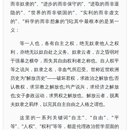
而非奴隶的”、“进步的而非保守的”、“进取的而非退
隐的”、“世界的而非锁国的”、“实利的而非虚文
的”、“科学的而非想象的”[6];其中最根本的是第一
义：
等一人也，各有自主之权，绝无奴隶他人之权
利，亦绝无以奴自处之义务。奴隶云者，古之昏弱对
于强暴之横夺，而失其自由权利者之称也。自人权平
等之说兴，奴隶之名，非血气所忍受。世称近世欧洲
历史为“解放历史”——破坏君权，求政治之解放也;否
认教权，求宗教之解放也;均产说兴，求经济之解放
也;女子参政运动，求男权之解放也。解放云者，脱离
夫奴隶之羁绊，以完其自主自由之人格之谓也。
这里的一系列关键词“自主”、“自由”、“平
等”、“人权”、“权利”等等，都是伦理政治哲学层面的