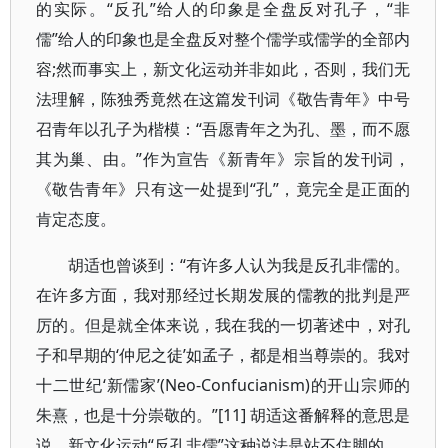
的实际。“反孔”给人的印象是全盘反对孔子，“非
儒”给人的印象也是全盘反对整个儒学或儒学的全部内
容;然而事实上，新文化运动并非如此，否则，我们无
法理解，陈独秀竟然在这篇发刊词《敬告青年》中号
召青年以孔子为楷模：“吾愿青年之为孔、墨，而不愿
其为巢、由。”作为宣告《新青年》宗旨的发刊词，
《敬告青年》只有这一处提到“孔”，竟完全是正面的
肯定态度。
胡适也曾谈到：“有许多人认为我是反孔非儒的。
在许多方面，我对那经过长期发展的儒教的批判是严
厉的。但是就全体来说，我在我的一切著述中，对孔
子和早期的‘仲尼之徒’如孟子，都是相当尊崇的。我对
十二世纪‘新儒家’(Neo-Confucianism)的开山宗师的
朱熹，也是十分崇敬的。”[11] 胡适这番解释的意思是
说，新文化运动“反孔非儒”这种说法是站不住脚的。