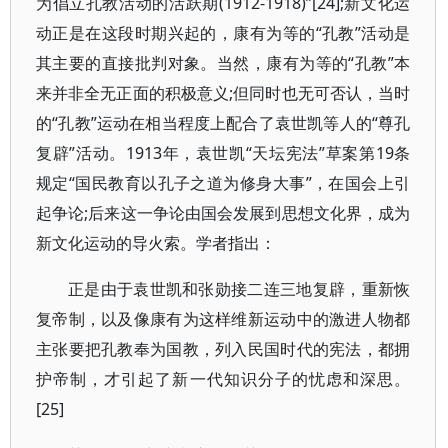
为倡立孔教活动的活跃期(1912-1918)”[24];新文化运
动正是在这段时期兴起的，康有为等的“孔教”活动是
其主要的直接批判对象。当然，康有为等的“孔教”本
来并非全无正面的积极意义;但同时也无可否认，当时
的“孔教”运动在相当程度上配合了袁世凯等人的“尊孔
复辟”活动。1913年，袁世凯“天坛宪法”草案第19条
规定“国民教育以孔子之道为修身大事”，在国会上引
起争论;后来这一争论由国会发展到思想文化界，成为
新文化运动的导火索。学者指出：
正是由于袁世凯和张勋接二连三地复辟，重新恢
复帝制，以及像康有为这样维新运动中的激进人物都
主张要把孔教奉为国教，列入民国时代的宪法，都拥
护帝制，才引起了新一代知识分子的忧虑和深思。
[25]