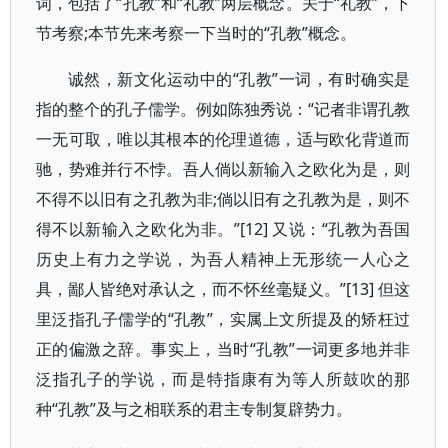
词，包括了“孔教”和“礼教”两层概念。关于“礼教”，下
节考察;本节先来考察一下当时的“孔教”概念。
诚然，新文化运动中的“孔教”一词，有时确实是
指的整个的孔子儒学。例如陈独秀说：“记者非谓孔教
一无可取，唯以其根本的伦理道德，适与欧化背道而
驰，势难并行不悖。吾人倘以新输入之欧化为是，则
不得不以旧有之孔教为非;倘以旧有之孔教为是，则不
得不以新输入之欧化为非。”[12] 又说：“孔教为吾国
历史上有力之学说，为吾人精神上无形统一人心之
具，鄙人皆绝对承认之，而不怀丝毫疑义。”[13] 但这
里泛指孔子儒学的“孔教”，实属上文所提及的矫枉过
正的偏激之辞。事实上，当时“孔教”一词更多地并非
泛指孔子的学说，而是特指康有为等人所鼓吹的那
种“孔教”及与之相联系的君主专制复辟势力。