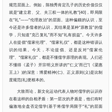
规范层面上。例如，陈独秀肯定孔子的历史价值仅仅
就是“建立君、父、夫三权一体的礼教”[40]，即局限
在“礼”——“伦理政治”的层面。这种偏颇的认识，至
今还是许多儒者的认识，其结果是某种“原教旨”的儒
学，只知道“克己复礼”而不知“礼有损益”。今天许多
人在提倡“儒家伦理”、“儒家礼仪”，都是这种错误认
识的结果。今天，不论提倡、还是反对“儒家伦
理”、“儒家礼仪”，都是不懂儒学原理的表现。人们还
不懂得《孟子》开宗明义所讲的“‘仁义’而已”(《梁惠
王上》)的深意：博爱精神(仁)、正义原则(义)是比制
度规范(礼)更根本的。
大致而论，新文化运动代表人物对儒学的认识存
在着这样的自相矛盾：第一层次的矛盾是，他们有时
偏激地全盘否定儒学(基于将儒学局限于“礼”的层面