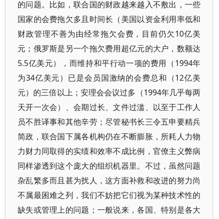
的问题。比如，联合国的财政越来越入不敷出，一些
国家的会费拖欠多且时间长（美国以资金利用率低和
财政管理不善为由经常拖欠会费，目前仍欠10亿美
元；俄罗斯是另一个拖欠费用超亿元的大户，数额达
5.5亿美元），而维持和平行动一项的费用（1994年
为34亿美元）已是会员国激纳的会费总和（12亿美
元）的三倍以上；安理会会议过多（1994年几乎每两
天开一次会）、会期过长、文件过滥、以至于工作人
员不胜译事和其他辛劳；尽管秘书长三令五申要精兵
简政，联合国下属各机构仍在不断膨胀，所耗人力物
力财力同取得的实绩和效率不成比例，官僚主义弊病
同样渗透到这个庞大的组织机器里。不过，虽然问题
杂乱繁多而且甚为扰人，这方面补救和改进的努力尚
不属最困难之列，我们不妨把它们视为某种技术性的
缺失或管理上的问题；一般说来，各国、特别是各大