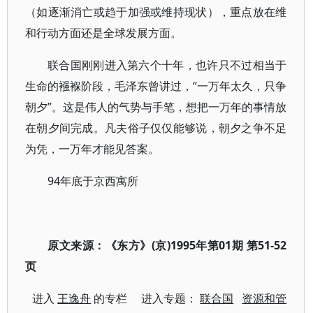
（如逐渐消亡或趋于加强或维持现状），重点放在维
和行动方面还是全球发展方面。
联合国刚刚进入第六个十年，也许只不过相当于
生命的襁褓阶段，毛泽东曾讲过，“一万年太久，只争
朝夕”。这是伟人的气势与手笔，想把一万年的事情放
在朝夕间完成。凡夫俗子仅仅能够说，朝夕之争不足
为凭，一万年才能见答案。
94年底于京西寓所
原文来源：
《东方》(京)1995年第01期 第51-52
页
进入
王逸舟
的专栏 进入专题：
联合国
资源和管