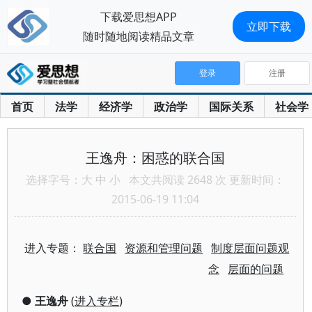
下载爱思想APP
立即下载
随时随地阅读精品文章
登录
注册
首页
法学
经济学
政治学
国际关系
社会学
王逸舟：困惑的联合国
选择字号：
大
中
小
本文共阅读 2648 次 更新时间：
2015-06-19 11:04
进入专题：
联合国
资源和管理问题
制度层面问题观
念
层面的问题
●
王逸舟
(
进入专栏
)