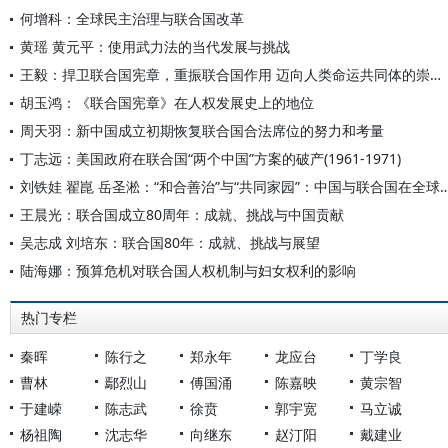
何增科：全球民主治理与联合国改革
黄瑶 黄元平：使用武力法的当代发展与挑战
王毅：捍卫联合国宪章，重振联合国作用 迈向人类命运共同体的崇高目标
胡玉鸿：《联合国宪章》在人权发展史上的地位
周天羽：新中国成立初期恢复联合国合法席位的努力和考量
丁志远：美国政府在联合国“两个中国”方案的破产(1961-1971)
刘铁娃 翟崑 岳圣淞：“和合善治”与“共同家园”：中国与联合
王晨光：联合国成立80周年：成就、挑战与中国贡献
吴志成 刘培东：联合国80年：成就、挑战与展望
陆海娜：预算危机对联合国人权机制与妇女权利的影响
热门专栏
秦晖
陈行之
郑永年
龙应台
丁学良
曹林
鄢烈山
傅国涌
陈嘉映
黄宗智
于建嵘
陈志武
徐贲
郭宇宽
马立诚
杨祖陶
沈志华
向继东
赵汀阳
戴建业