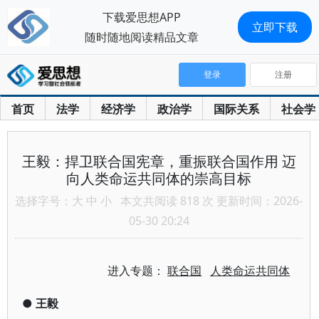
下载爱思想APP
立即下载
随时随地阅读精品文章
登录
注册
首页
法学
经济学
政治学
国际关系
社会学
王毅：捍卫联合国宪章，重振联合国作用 迈
向人类命运共同体的崇高目标
选择字号：
大
中
小
本文共阅读 818 次 更新时间：2026-
05-30 20:24
进入专题：
联合国
人类命运共同体
●
王毅