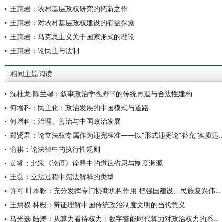
王惠岩：农村基层政权研究的拓新之作
王惠岩：对农村基层政权建设的有益探索
王惠岩：马克思主义关于国家形式的理论
王惠岩：论民主与法制
相同主题阅读
沈桂龙 陈兰馨：叙事政治学视野下的传统再造与合法性建构
何增科：民主化：政治发展的中国模式与道路
何增科：治理、善治与中国政治发展
郑贤君：论立法权专属作为违宪标准——以“形式
俞祺：论法律中的执行性规则
黄睿：北宋《论语》诠释中的道德省思与制度渊源
王磊：立法过程中宪法解释的类型
许可 叶本乾：充分发挥专门协商机构作用 把强国建设、民族复兴伟业不断推向前进
王炳权 林毅：辩证理解中国传统政治制度文明的当代意义
马光选 陆涛：从算力看待权力：数字智能时代算力对政治权力的系统性改造论纲