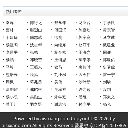
热门专栏
秦晖
陈行之
郑永年
龙应台
丁学良
曹林
鄢烈山
傅国涌
陈嘉映
黄宗智
于建嵘
陈志武
徐贲
郭宇宽
马立诚
杨祖陶
沈志华
向继东
赵汀阳
戴建业
李昌平
张鸣
杨奎松
王海光
周濂
杨鹏
邓晓芒
王缉思
陈奉孝
郭世佑
马玲
王振东
狄马
袁伟时
史啸虎
熊培云
秋风
刘小枫
孟令伟
雷一宁
周枫
蒋兆勇
吴伟
沙叶新
刘瑜
葛剑雄
储昭根
吴稼祥
许之远
袁刚
杨小凯
吴励生
朱学勤
潘维
郑秉文
莫于川
羽之野
谢志浩
孙立平
杨光
Powered by aisixiang.com Copyright © 2026 by
aisixiang.com All Rights Reserved 爱思想 京ICP备12007865