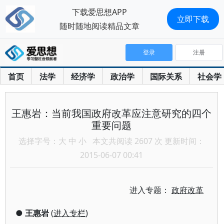
下载爱思想APP
立即下载
随时随地阅读精品文章
登录
注册
首页
法学
经济学
政治学
国际关系
社会学
王惠岩：当前我国政府改革应注意研究的四个
重要问题
选择字号：
大
中
小
本文共阅读 2607 次 更新时间：
2015-06-07 00:41
进入专题：
政府改革
●
王惠岩
(
进入专栏
)