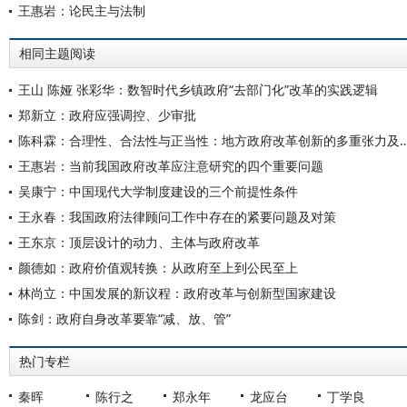
王惠岩：论民主与法制
相同主题阅读
王山 陈娅 张彩华：数智时代乡镇政府“去部门化”改革的实践逻辑
郑新立：政府应强调控、少审批
陈科霖：合理性、合法性与正当性：地方政府改革创新
王惠岩：当前我国政府改革应注意研究的四个重要问题
吴康宁：中国现代大学制度建设的三个前提性条件
王永春：我国政府法律顾问工作中存在的紧要问题及对策
王东京：顶层设计的动力、主体与政府改革
颜德如：政府价值观转换：从政府至上到公民至上
林尚立：中国发展的新议程：政府改革与创新型国家建设
陈剑：政府自身改革要靠“减、放、管”
热门专栏
秦晖
陈行之
郑永年
龙应台
丁学良