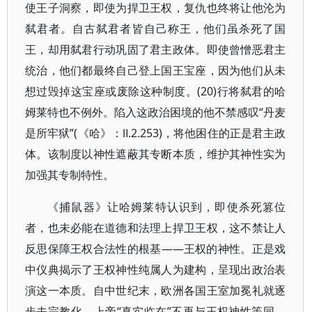
使王子洞察，即使为捍卫王权，复仇也终将让他沦为
弑君者。自古弑君者皆自己称王，他们虽杀死了国
王，却用弑君行动巩固了君主政体。即使曾憎恶君主
统治，他们都最终自己登上国王宝座，因为他们从未
想过毁掉这宝座或废除这种制度。(20)行将弑君的哈
姆莱特也不例外。陷入这政治困境的他不禁感叹“丹麦
是所牢狱”(《哈》：Ⅱ.2.253)，将他困住的正是君主政
体。该制度以神性遮蔽其专断本质，维护其神性实为
加强其专制特性。
《捕鼠器》让哈姆莱特认识到，即使杀死篡位
者，也未必能在道德和法理上捍卫王权，这不禁让人
反思保障王权合法性的根基——王权的神性。正是戏
中仪典揭示了王权神性纯属人为建构，呈现出政治表
演这一本质。自中世纪末，欧洲各国王室加冕礼就逐
步去宗教化。上帝“真实临在”不再与王权神性等同，