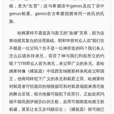
根，意为“生育”；还与希腊语中genos及拉丁语中
genus相通。genos在古希腊指拥有同一姓氏的氏
族。
哈姆莱特不愿提及与新王的“血缘”关系，因为这
将动摇其复仇的法理基础。耶和华曾对众人说“我们岂
不都是一位父吗？岂不是一位神所造的吗？我们各人
怎么以诡诈待弟兄，背弃了神与我们列祖所立的约
呢？”(19)即众人皆为弟兄，杀父即广义的杀兄。若哈
姆莱特像《捕鼠器》中琉西安纳斯那样杀死叔父即国
王，他将同样犯下广义的杀兄和弑君之罪。哈姆莱特
对弑君者可怕面目的细致描写和对弑君场面淋漓尽致
的舞台呈现，暗示他极可能犯下此罪行。正如处死玛
丽不能巩固伊丽莎白的王权，反而可能彻底动摇王权
权威，甚至让女王步玛丽后尘；《捕鼠器》很可能已