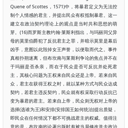
Quene of Scottes，1571)中，将暴君定义为无法控
制个人情感的君主，并提出民众有权抵制暴君。这一
建立在政治契约理论上的观点是当时共和思想的萌
芽。(16)而罗斯主教约翰·莱斯利指出，与玛丽同父异
母的莫里伯爵犯了反抗君主之罪，并暗示莫里是幕后
凶手，意图以此毁掉女王声誉，以便取而代之。事件
真相扑朔迷离，但布坎南与莱斯利争论的焦点并不在
于玛丽是否杀亲，而在于民众是否可反抗并处死君
主，其核心问题为王权来自民众还是上帝。若来自民
众，君主在获得王权之时，就以某种方式与民众达成
契约，若君主违反契约，民众就有权采取行动反抗已
变为暴君的君主。若来自上帝，民众则无权对上帝的
选择(选谁为王)和安排(安排国王如何统治)提出质疑，
即民众在任何情况下都不可挑战君主的权威。值得注
意的是，布坎南的论著出版时有被当局修改并去政治