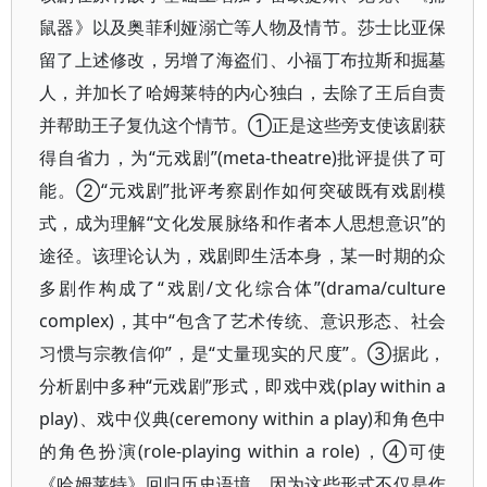
鼠器》以及奥菲利娅溺亡等人物及情节。莎士比亚保
留了上述修改，另增了海盗们、小福丁布拉斯和掘墓
人，并加长了哈姆莱特的内心独白，去除了王后自责
并帮助王子复仇这个情节。①正是这些旁支使该剧获
得自省力，为“元戏剧”(meta-theatre)批评提供了可
能。②“元戏剧”批评考察剧作如何突破既有戏剧模
式，成为理解“文化发展脉络和作者本人思想意识”的
途径。该理论认为，戏剧即生活本身，某一时期的众
多剧作构成了“戏剧/文化综合体”(drama/culture
complex)，其中“包含了艺术传统、意识形态、社会
习惯与宗教信仰”，是“丈量现实的尺度”。③据此，
分析剧中多种“元戏剧”形式，即戏中戏(play within a
play)、戏中仪典(ceremony within a play)和角色中
的角色扮演(role-playing within a role)，④可使
《哈姆莱特》回归历史语境，因为这些形式不仅是作