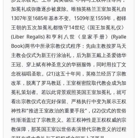
加冕礼或弥撒逐步被废除。唯独英格兰王室加冕礼自
1307年至1685年基本不变。1509年至1559年，都铎
王朝的五次加冕礼都恪守14世纪《国王加冕礼仪》
(Liber Regalis)和亨利八世《皇家手册》(Ryalle
Book)两书中所录宗教仪式程序：先由主教按罗马天
主教会仪式为新王行涂油礼，后为新王戴上圣爱德华
王冠、穿上赋有神圣意义的华丽服饰，同时用拉丁文
念祝福唱圣歌。(21)这五十年间，英格兰经历了宗教
改革，脱离了罗马教廷，王室枢密院取代教会成为加
冕礼策划者。若以此背景观照英国王室加冕礼，就可
看出宗教仪式在完好保留、严格执行中变为展示王权
神性和“推进王室政治的重要手段”，(22)仪式的世俗
性渐渐盖过了宗教意义。若王权神性是王权权威的宗
教保障，那英国王室以世俗表演替代宗教意义的过程