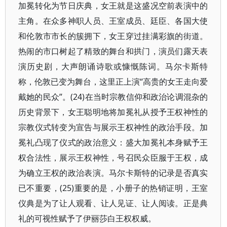
加冕转化为节日庆典，女王就是这盛况空前表演中的
主角。在众多神职人员、王室成员、廷臣、各国大使
和伦敦市市长的簇拥下，女王穿过挂满彩旗的街道。
热闹的市口树起了精致的舞台和拱门，演员们露天表
演历史剧，大声朗诵诗歌或慷慨陈词。马尔卡斯特
称，伦敦已变为舞台，这里正上演“高贵的女王走向爱
戴她的民众”。(24)在当时宗教信仰和政治论调混杂的
历史背景下，女王聪明地将加冕礼从授予王权神性的
宗教仪式转变为宣告与展示王权神性的政治手段。加
冕礼凸现了仪式的政治意义：盛大加冕礼本身赋予王
权合法性，展示王权神性，号召民众臣服于王权，成
为确立王权的政治表演。马尔卡斯特的记录是否真实
已不重要，(25)重要的是，小册子的热销证明，王室
仪典是为了让人观看、让人见证、让人阅读。正是典
礼的可视性赋予了伊丽莎白王权权威。