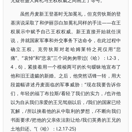
无疑在盛大典礼与王权权威之间画上了等号。
虽然丹麦新王登基时无加冕礼，但克劳狄斯的登
基演说采取了和伊丽莎白加冕礼同样的手法——在王
权展示中赋予自己王权权威。新王直接开始就任演
说，并就国家军事和外交事务下达命令，在此过程中
确立王权。克劳狄斯对老哈姆莱特之死仅用“悲
痛”、“哀悼”和“悲哀”三个词匆匆带过(《哈》：Ⅰ.2-3，
4，6)，紧接着用一个模棱两可的长句暧昧地宣布了
他和旧王遗孀的新婚。之后，他突然话锋一转，用大
段篇幅讲述丹麦面临的军事威胁：“现在我要告诉你
们，年轻的福丁布拉斯/看轻了我们的实力，/也许他
以为自从我们亲爱的王兄驾崩以后，/我们的国家已经
瓦解，/所以挟着他的从中取利的梦想，/不断向我们
书面要求/把他的父亲依法割让给/我们英勇的王兄的
土地归还。”(《哈》：Ⅰ.2.17-25)