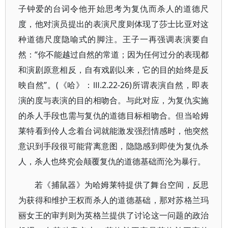
子钟爱的台词令他开始思考为复仇而杀人的道德尺
度，他对演员提出的表演尺度则体现了莎士比亚对这
种道德尺度隐喻式的脚注。王子一再强调表演要自
然：“你不能越过自然的常道；因为任何过分的表现都
和演剧原意相反，自有戏剧以来，它的目的始终是反
映自然”。(《哈》：Ⅲ.2.22-26)所谓表演自然，即表
演的度与表演的目的相吻合。与此对应，为复仇实施
的杀人手段也需与复仇的道德目标相吻合。但当哈姆
莱特看到伶人念着台词就能激发强烈情感时，他突然
意识到手段很可能背离意图，隐隐感到即使为复仇杀
人，杀人也终究会颠覆复仇的道德基础而沦为暴行。
若《捕鼠器》为哈姆莱特提供了舞台空间，反思
为获得和维护王权而杀人的道德基础，那对苏格兰玛
丽女王的审判则为英格兰提供了讨论这一问题的政治