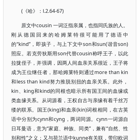
(《哈》：Ⅰ.2.64-67)
原文中cousin 一词泛指亲属，也指同氏族的人。
刚从德国回来的哈姆莱特很可能用了德语中
的“kind”，即孩子，与上下文中son和sun(谐音son)
照应。若克劳狄斯用son代替cousin称呼王子，以此
拉拢侄子，并强调，因两人间血亲关系很近，王子将
成为王位继任者，那哈姆莱特则通过more than kin
和less than kind努力推脱别扭的血亲关系。此外，
kin、king和kind的同根也暗示所有国王间的血缘或
类血缘关系。从词源看，王权自古与亲缘有着千丝万
缕的联系。国王(king)和血亲(kin)词根相同，在古英
语中分别为cynn和cyng，两词同源。cynn一词源自
日耳曼语，意为“家庭、种族、同类”，兼有“自然、性
别和性”之义；又与荷兰语中kunne有关联，带印欧词