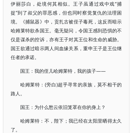
伊丽莎白，处境何其相似。王子虽通过戏中戏“捕
捉”到了叔父的罪恶感，但也同时察觉复仇的法理困
境。《捕鼠器》中，贡扎古被侄子毒死，这反而暗示
哈姆莱特欲杀国王。毫无疑问，令国王感到恐惧的不
仅是谋杀的控诉，亦有王子对其王位和生命的威胁。
国王欲通过暗示两人间血缘关系，重申王子是王位继
任者的承诺。
国王：我的侄儿哈姆莱特，我的孩子——
哈姆莱特：(旁白)超乎寻常的亲族，莫不相干的
路人。
国王：为什么愁云依旧笼罩在你的身上？
哈姆莱特：不，陛下；我已经在太阳里晒得太久
了。