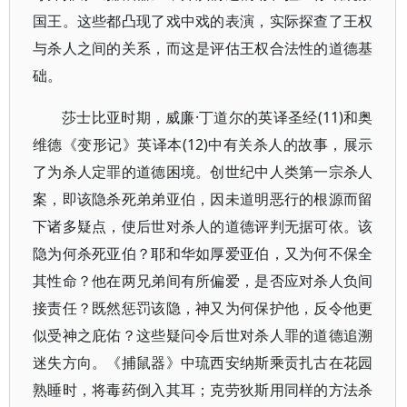
国王。这些都凸现了戏中戏的表演，实际探查了王权
与杀人之间的关系，而这是评估王权合法性的道德基
础。
莎士比亚时期，威廉·丁道尔的英译圣经(11)和奥
维德《变形记》英译本(12)中有关杀人的故事，展示
了为杀人定罪的道德困境。创世纪中人类第一宗杀人
案，即该隐杀死弟弟亚伯，因未道明恶行的根源而留
下诸多疑点，使后世对杀人的道德评判无据可依。该
隐为何杀死亚伯？耶和华如厚爱亚伯，又为何不保全
其性命？他在两兄弟间有所偏爱，是否应对杀人负间
接责任？既然惩罚该隐，神又为何保护他，反令他更
似受神之庇佑？这些疑问令后世对杀人罪的道德追溯
迷失方向。《捕鼠器》中琉西安纳斯乘贡扎古在花园
熟睡时，将毒药倒入其耳；克劳狄斯用同样的方法杀