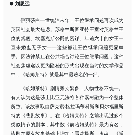
●
刘思远
伊丽莎白一世统治末年，王位继承问题再次成为
英国社会最大焦虑。苏格兰斯图亚特王室对英格兰王
位的觊觎、埃塞克斯公爵的密谋、年逾六十的女王一
直未婚也无子女——这些都让王位继承问题更显棘
手。因法律禁止在公共场合讨论王位继承问题，这种
社会焦虑遂以更为隐秘的形式出现在当时的文学作品
中，《哈姆莱特》就是其中最著名的一部。
《哈姆莱特》剧情旁支繁多，人物性格不统一。
有人认为这是莎士比亚无法将各种素材融为一个整体
所致。该故事取自萨克索·格拉玛蒂科斯和贝尔福里斯
特的《悲剧故事》。在《哈姆莱特》之前出现过多个
类似情节的剧本，其中数《前哈姆莱特》最为有名，
该剧在原有故事基础上增加了雷欧提斯、鬼魂、《捕