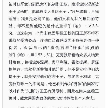
策时似乎意识到民意可以制衡王权。发现波洛涅斯被
王子误杀时，他说丹麦人喜欢王子，“只凭眼睛，不凭
理智；我要是处罚了他，他们只看见我的刑罚的苛
酷，却不想到他犯的是什么重罪”(《哈》：Ⅳ.3.3-
6)。但这实为一个尚未稳固掌握王权的国王所不得不
采取的妥协姿态，连他自己都感叹国王身份更似一种
伪装，承认自己的“虚伪言辞”好似“娼妇的
脸”(《哈》：Ⅲ.1.53，51)。克劳狄斯也给众多人物安
排角色，包括波洛涅斯、奥菲利娅、雷欧提斯、罗森
格兰兹、吉尔登斯吞和其他廷臣，但不是安排他们试
探王子，就是安排他们谋害王子。与老国王相比，克
劳狄斯唯一的不同是，他已看到作为“身体”的国家可
以对作为“头脑”的国王有所限制，因此在尚未坐稳王
位时，故意用国家政体的意志暂时掩盖其个人意志。