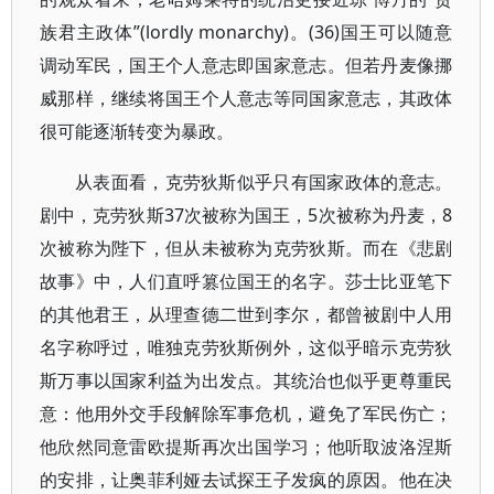
族君主政体”(lordly monarchy)。(36)国王可以随意
调动军民，国王个人意志即国家意志。但若丹麦像挪
威那样，继续将国王个人意志等同国家意志，其政体
很可能逐渐转变为暴政。
从表面看，克劳狄斯似乎只有国家政体的意志。
剧中，克劳狄斯37次被称为国王，5次被称为丹麦，8
次被称为陛下，但从未被称为克劳狄斯。而在《悲剧
故事》中，人们直呼篡位国王的名字。莎士比亚笔下
的其他君王，从理查德二世到李尔，都曾被剧中人用
名字称呼过，唯独克劳狄斯例外，这似乎暗示克劳狄
斯万事以国家利益为出发点。其统治也似乎更尊重民
意：他用外交手段解除军事危机，避免了军民伤亡；
他欣然同意雷欧提斯再次出国学习；他听取波洛涅斯
的安排，让奥菲利娅去试探王子发疯的原因。他在决