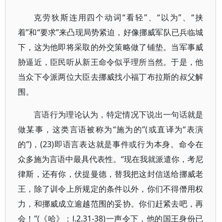
克劳狄斯连用四个动词“看轻”、“以为”、“挟
着”和“要求”来凸现局势紧迫，好像挪威军队已兵临城
下，这为他即将采取的外交策略做了铺垫。当军事威
胁逼近，臣民听从新王命令似乎理所当然。于是，他
当众下令派两位大臣去挪威找小福丁布拉斯的叔父解
围。
言语行为理论认为，特定情况下说出一句话就是
做某事，这类言语被称为“施为的”(或直译为“表演
的”)，(23)即语言表达就是事件或行为本身。命令在
众多施为言语中最具代表性。“现在我就派遣你，考尼
律斯，还有你，伏提曼德，替我把这封信送给挪威老
王，除了训令上所规定的条件以外，你们不得僭用权
力，和挪威成立逾越范围的妥协。你们赶紧去吧，再
会！”(《哈》：Ⅰ.2.31-38)一声令下，他的国王身份已