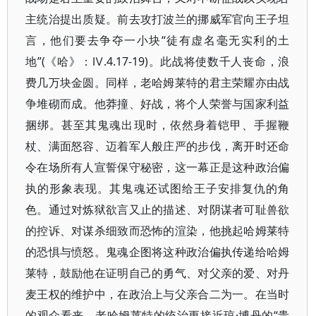
主统治提出质疑。前去攻打波兰的挪威军官向王子坦
言，他们要去争夺一小块“徒有虚名毫无实利的土
地”(《哈》：Ⅳ.4.17-19)。此战将使数千人丧命，浪
费几万块金圆。同样，老哈姆莱特的君主荣耀亦由战
争堆砌而成。他莽撞、好战，将个人荣誉与国家利益
捆绑。甚至其鬼魂出现时，依然身着铠甲、手握鞭
杖、满面怒容、迈着军人般庄严的步伐，离开时还命
令在场所有人宣誓保守秘密，这一幕正是这种政治偏
执的形象表现。其鬼魂还试图给王子安排复仇的角
色。通过对炼狱欲言又止的描述、对阴谋者可耻兽欲
的控诉、对谋杀细致而恐怖的渲染，他挑起哈姆莱特
的恐惧与愤怒。鬼魂企图将这种政治偏执传递给哈姆
莱特，鼓励他在证明自己的勇气、对父亲的爱、对丹
麦王权的维护中，在政治上与父亲合二为一。在当时
的观众看来，老哈姆莱特的统治更接近琼·博丹的“贵