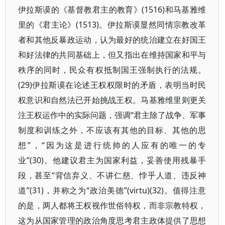
伊拉斯谟的《基督教君主的教育》(1516)和马基雅维
里的《君主论》(1513)。伊拉斯谟显然同情宗教改革
者和其他反暴政运动，认为最好的统治建立在好国王
和好法律的共同基础上，但又指出在维持国家和平与
秩序的同时，民众有权抵制国王强制执行的法规。
(29)伊拉斯谟在论述王权权限时的矛盾，表明当时民
权意识和自然法已开始挑战王权。马基雅维里则更关
注王权运作中的实际问题，强调“君主除了战争、军事
制度和训练之外，不应该有其他的目标、其他的思
想”，“因为这是进行统帅的人应有的唯一的专
业”(30)。他建议君主为国家利益，妥善使用残暴手
段，甚至“背信弃义、不讲仁慈、悖乎人道、违反神
道”(31)，并称之为“政治美德”(virtu)(32)。值得注意
的是，两人都将王权视作世俗特权，而非宗教特权，
这为从国家管理的政治角度思考君主政体提供了思想