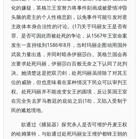
化的嫌疑，英格兰王室努力将事件刻画成被爱情冲昏
头脑的君主的个人性格悲剧，以免事件可能引发对君
主政体本身合法性的讨论。(17)关于玛丽女王是否有
罪、是否可因此而被处死的争论，从1567年王室命案
发生一直持续到1586年8月，当时玛丽企图动用国外
武装力量出逃，并同时暗杀伊丽莎白。英格兰国会再
次要求处死玛丽，伊丽莎白百般无奈之下认同了此判
决。她清楚这是把双刃剑，处死玛丽虽排除了对其王
位的威胁，但也意味着在某种情况下民众可以审判王
权。处死玛丽并不能改变女王的困境，反让英国王室
在完全失去罗马教廷的庇佑之后(18)，又陷入受制于
民的尴尬境地。
欲通过《捕鼠器》探究杀人是否可维护丹麦王权
的哈姆莱特，与欲通过处死玛丽女王维护都铎王朝的