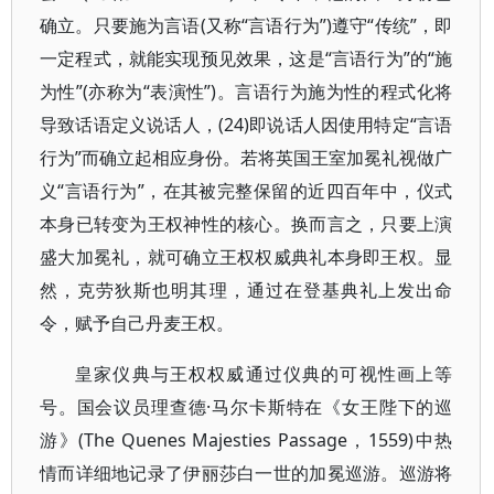
确立。只要施为言语(又称“言语行为”)遵守“传统”，即
一定程式，就能实现预见效果，这是“言语行为”的“施
为性”(亦称为“表演性”)。言语行为施为性的程式化将
导致话语定义说话人，(24)即说话人因使用特定“言语
行为”而确立起相应身份。若将英国王室加冕礼视做广
义“言语行为”，在其被完整保留的近四百年中，仪式
本身已转变为王权神性的核心。换而言之，只要上演
盛大加冕礼，就可确立王权权威典礼本身即王权。显
然，克劳狄斯也明其理，通过在登基典礼上发出命
令，赋予自己丹麦王权。
皇家仪典与王权权威通过仪典的可视性画上等
号。国会议员理查德·马尔卡斯特在《女王陛下的巡
游》(The Quenes Majesties Passage，1559)中热
情而详细地记录了伊丽莎白一世的加冕巡游。巡游将