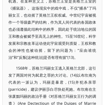
机遇。在某种意义上，苏格兰王室是英格兰王室的
《捕鼠器》。这场现实中的戏中戏，不仅“捕杀”了玛
丽女王，也动摇了英格兰王权权威。中世纪宇宙被视
作一个等级森严的结构，作为其人间代表的各国政体
也必须遵循此结构中的秩序，因此处于统治地位的国
王和教会被赋予至高无上的神性。15至16世纪，科学
发展和宗教改革运动使此宇宙观受到质疑，王权和教
会的神性也被动摇，留下的问题为：“应由谁统
治”和“反叛[这种统治]是否有理有据”(13)。
1568年，苏格兰玛丽女王逃入英格兰北部，这引
发了两国对何为弑君之罪的大讨论。(14)以布坎南为
代表的一派认为，玛丽是暴君，(15)并犯杀亲罪
(parricide)，建议伊丽莎白尽快处死她。布坎南在主
张废黜玛丽的政治手册《对苏格兰玛丽女王行为的调
查》(Ane Dectectioun of the Duiges of Marrie