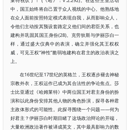
莱特祝饮了！”(《哈》：Ⅴ.2.292)。在这些王室活动
中，国王始终将自己置于众人视线的中心。他熟练地
在众人面前按照特定模式表现自我，从而影响众人，
令他们主动按其预设套路定义他们间的君臣关系，也
建构并巩固其国王身份(28)。克劳狄斯与伊丽莎白一
样，通过盛大仪典中的表演，确立并强化其王权权
威，可见王权“神性”脆弱地建构在君主的政治表演之
上。
在16世纪至17世纪的英格兰，王权逐步褪去神秘
宗教外衣，王权运作已成为其合法性的争论焦点。莎
士比亚通过《哈姆莱特》中两位国王对君主身份的扮
演和以此身份安排其他人物的角色扮演，探寻各种君
主政体形式的可能性。此探寻围绕一个问题——何为
好君主？伊丽莎白时期目睹了这场政治辩论的开端，
大量欧洲政治著作被译成英文，其中最具影响力的数