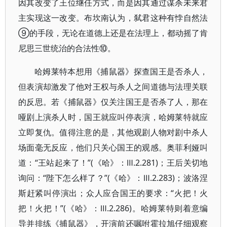
因其改变了王位继任方式，而是因其通过谋杀未来君
主实现这一改变。布坎南认为，弑君这种有悖自然法
⑨的手段，无论在道德上还是在法理上，都动摇了肯
尼思三世统治的合法性⑩。
哈姆莱特本想用《捕鼠器》探查国王是否杀人，
但表演却激发了他对王权与杀人之间道德与法理关联
的反思。若《捕鼠器》仅关注国王是否杀了人，那在
哑剧上演杀人时，国王就应叫停表演，哈姆莱特就应
立即复仇。值得注意的是，其他观剧人物对剧中杀人
场面毫无反应，他们只关心国王的观感。奥菲利娅叫
道：“王站起来了！”(《哈》：Ⅲ.2.281)；王后关切地
询问：“陛下怎么样了？”(《哈》：Ⅲ.2.283)；波洛涅
斯赶紧叫停演出；众人应合国王的要求：“火把！火
把！火把！”(《哈》：Ⅲ.2.286)。哈姆莱特则着意编
导并排练《捕鼠器》，开演前还嘱咐霍拉旭仔细观察