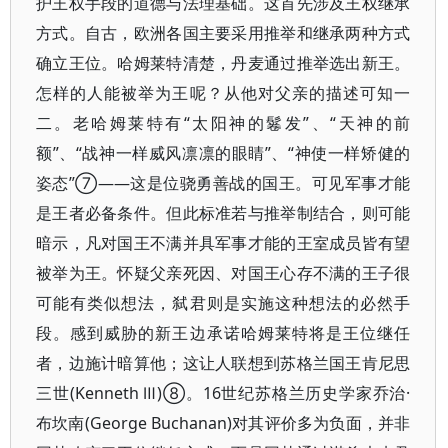
护王权手段的道德与法理基础。这首先涉及王权继承
方式。自古，欧洲各国主要采用推举和继承两种方式
确立王位。哈姆莱特清楚，丹麦通过推举选出新王。
怎样的人能被举为王呢？从他对父亲的描述可知一
二。老哈姆莱特有“太阳神的鬈发”、“天神的前
额”、“战神一样威风凛凛的眼睛”、“神使一样矫健的
姿态”⑦——这是位骁勇善战的国王。可见军事才能
是王者必备条件。但此标准若与推举制结合，则可能
暗示，凡对国王不满并具军事才能的王室成员皆有望
被举为王。怀疑父亲死因、对国王心存不满的王子很
可能有类似想法，弑君则是实施这种想法的必然手
段。感到威胁的新王边承诺哈姆莱特将是王位继任
者，边施计暗算他；这让人联想到苏格兰国王肯尼思
三世(Kenneth Ⅲ)⑧。16世纪苏格兰历史学家乔治·
布坎南(George Buchanan)对其评价多为负面，并非