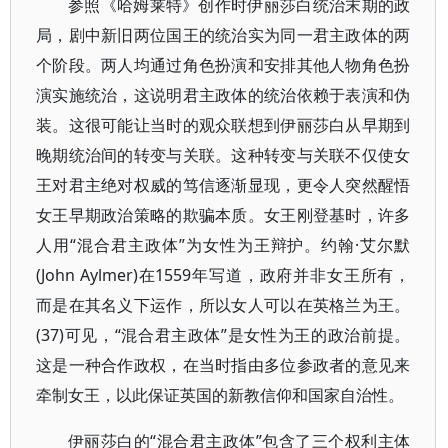
参照《哈姆莱特》创作时伊丽莎白统治末期的政
局，剧中新旧两位国王的统治实为同一君主政体的两
个阶段。两人均通过角色扮演和安排其他人物角色扮
演实施统治，这说明君主政体的统治依赖于表演和伪
装。这很可能让当时的观众联想到伊丽莎白从早期到
晚期统治间的转变与关联。这种转变与关联不仅使女
王对君主绝对权威的笃信逐渐显现，更令人突然醒悟
女王早期政治策略的欺骗本质。女王刚登基时，许多
人用“混合君主政体”为女性为王辩护。约翰·艾尔默
(John Aylmer)在1559年写道，政府并非女王所有，
而是在其名义下运作，所以女人可以在英格兰为王。
(37)可见，“混合君主政体”是女性为王的政治前提。
这是一种合作政权，在当时指由多位参政者的意见来
牵制女王，以此保证英国的新教信仰和国家自治性。
伊丽莎白的“混合君主政体”包含了三个权利主体