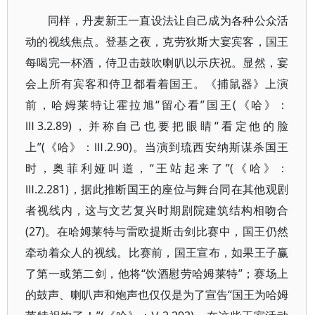
同样，丹麦新王一直设法让自己成为各种公众活
动的视线焦点。登基之夜，克劳狄斯大宴宾客，国王
每喝完一杯酒，侍卫击鼓吹喇叭以示庆祝。显然，宴
会上所有宾客和侍卫都看着国王。《捕鼠器》上演
前，哈姆莱特让霍拉旭“留心看”国王(《哈》：
Ⅲ3.2.89)，并称自己也要把眼睛“看定他的脸
上”(《哈》：Ⅲ.2.90)。当演到琉西安纳斯谋杀国王
时，奥菲利娅叫道，“王站起来了”(《哈》：
Ⅲ.2.281)，据此推断国王的座位与舞台同在其他观剧
者视线内，这与文艺复兴时期剧院建筑结构相吻合
(27)。在哈姆莱特与雷欧提斯击剑比赛中，国王仍然
牵动着众人的视线。比赛前，国王宣布，如果王子赢
了第一或第二剑，他将“饮酒慰劳哈姆莱特”；赛场上
的鼓声、喇叭声和炮声也仅仅是为了宣告“国王为哈姆