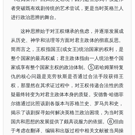
者突破既有戏剧传统的艺术尝试，更是当时英格兰人
进行政治思辨的舞台。
这种思辨始于对王权继承的焦虑，并逐渐发展成
从历史、神学和法理等方面对君主政体的彻底反思。
简而言之，王权指国王(或女王)统治国家的权利，是
整个国家的最高权威；君主政体指由一人统治整个国
家或享有整个国家主权的政治体制。⑤若哈姆莱特复
仇的核心问题是克劳狄斯是否通过合法手段获得王
权，那显然在其求证过程中，对王权传递合法性的质
疑最终转变为对君主政体本身的质疑。安德鲁·哈德菲
尔德通过比照该剧各版本与苏格兰史、罗马共和史，
揭示了该剧探寻如何解决英格兰政治困境，为当时英
国共和思想的发展提供了颇具说服力的依据。⑥但由
于考虑在翻译、编辑和出版过程中相关文献被当局操