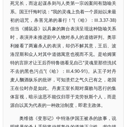
死兄长，而这起谋杀则与人类第一宗凶案间有隐喻关
系。国王忏悔时说：“我的灵魂上负着一个原始以来最
初的诅咒，杀害兄弟的暴行！”(《哈》：Ⅲ.3.37-38)
但当《捕鼠器》以具象的舞台表演呈现这种隐喻关系
时，表演并未推进剧中人物对杀人的道德评判。奥菲
利娅看了两遍杀人的表演，却仍不解其意，王后、波
洛涅斯和众人对其中道德寓意也视而不见。是哈姆莱
特的言辞才让王后乔特鲁德看见自己“灵魂里那些洗拭
不去的黑色污点”(《哈》：Ⅲ.4.90-91)。从王子对丹
麦人酗酒纵乐的批评，可知溃烂之气久已有之，老国
王在位时亦是如此。丹麦王室长期对腐败与恶行的集
体盲视，暗示这恶不能仅归罪于克劳狄斯个人，而是
源自以其为代表的一种政治制度，即君主政体。
奥维德《变形记》中特洛伊国王被杀的故事，说
明残暴的杀人手段将动摇复仇的道德正义性。书中描