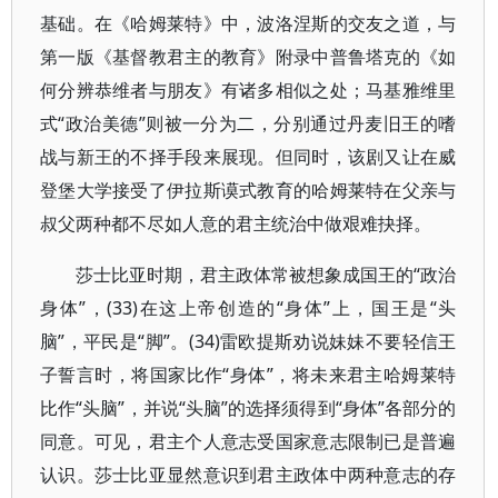
基础。在《哈姆莱特》中，波洛涅斯的交友之道，与
第一版《基督教君主的教育》附录中普鲁塔克的《如
何分辨恭维者与朋友》有诸多相似之处；马基雅维里
式“政治美德”则被一分为二，分别通过丹麦旧王的嗜
战与新王的不择手段来展现。但同时，该剧又让在威
登堡大学接受了伊拉斯谟式教育的哈姆莱特在父亲与
叔父两种都不尽如人意的君主统治中做艰难抉择。
莎士比亚时期，君主政体常被想象成国王的“政治
身体”，(33)在这上帝创造的“身体”上，国王是“头
脑”，平民是“脚”。(34)雷欧提斯劝说妹妹不要轻信王
子誓言时，将国家比作“身体”，将未来君主哈姆莱特
比作“头脑”，并说“头脑”的选择须得到“身体”各部分的
同意。可见，君主个人意志受国家意志限制已是普遍
认识。莎士比亚显然意识到君主政体中两种意志的存