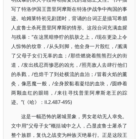
写了特洛伊国王普里阿摩斯在特洛伊战争中殉国的事
迹。哈姆莱特初见剧团时，背诵的台词正是描写希腊
人皮鲁士杀死普里阿摩斯的情形。这段台词充满血腥
与残暴：“在这黑暗狰狞的肌肤之上，/现在更染上令
人惊怖的纹章，/从头到脚，他全身一片殷红，/溅满
了父母子女们无辜的血；/那些燃烧着熊熊烈火的街
道，/发出残忍而惨恶的凶光，/照亮敌人去肆行他们
的杀戮，/也焙干了到处横流的血泊；/冒着火焰的薰
灸，像恶魔一般，/全身胶黏着凝结的血块，/圆睁着
两颗血红的眼睛，/来往寻找普里阿摩斯老王的踪
迹。”(《哈》：Ⅱ.2.487-495)
这是一幅恐怖的屠城景象，男女老幼无人幸免。
文中用“父母子女”概括城中之人，凸显皮鲁士屠杀了
整个族群，复仇之战变为种族灭绝暴行。正是这段王