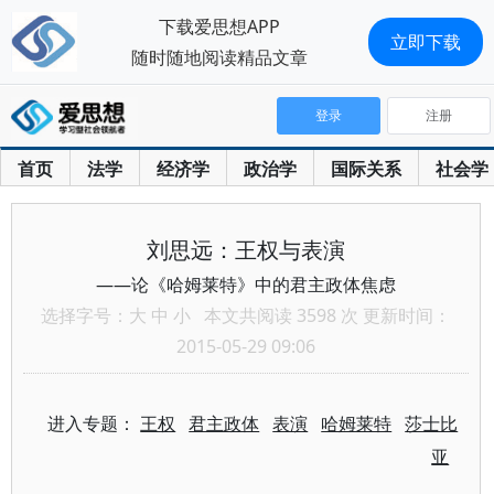
下载爱思想APP
立即下载
随时随地阅读精品文章
登录
注册
首页
法学
经济学
政治学
国际关系
社会学
刘思远：王权与表演
——论《哈姆莱特》中的君主政体焦虑
选择字号：
大
中
小
本文共阅读 3598 次 更新时间：
2015-05-29 09:06
进入专题：
王权
君主政体
表演
哈姆莱特
莎士比
亚