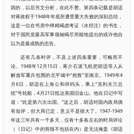
因的，以后另文分析，在此不赘。第四条记载是胡适
对蒋政权于1948年年底所遭受重大失败的深刻总结，
这是一位在书房中殚精竭虑考证《水经注》的书生，
对于国民党最高军事领袖竭尽所能地提出的或许他自
以为是最成熟的忠告。
还有几条时评，不及上述四条重要，可略而不
论。1948年12月15日，蒋介石派飞机把胡适等人从
解放军重兵包围的北平城中“抢救”至南京。1949年4
月6日，胡适在上海公和祥码头，乘上“克利夫兰总
统”号轮船，4月21日抵达美国旧金山。他在日记中写
道：“此是第六次出国。”这之后，胡适对国内政局偶
有短评，但大局已定，意义不是很大了。1947-1949
年这三年共有一千多天，仅有十多条左右的时局评论
（《日记》中的剪报不包括在内）是无法掩盖《胡适