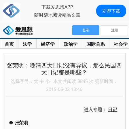
下载爱思想APP
立即下载
随时随地阅读精品文章
登录
注册
首页
法学
经济学
政治学
国际关系
社会学
张荣明：晚清四大日记没有异议，那么民国四
大日记都是哪些？
选择字号：
大
中
小
本文共阅读 3845 次 更新时间：
2015-05-02 13:46
进入专题：
日记
●
张荣明