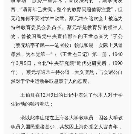
轨举动，形势严重异常，应设法对付”，戴季陶发
言，“谓青年已发疯，整个的教育问题值得注意”，但
无论如何不要对学生动武。蔡元培在这次会上被选为
特种教育委员会委员长。蔡元培是教育界的领袖人
物，曾被国民党中央宣传部长的王世杰誉为 “孑公
（蔡元培字孑民——笔者按）貌似和易，实际上风骨
凛然，为本党第一”（《王世杰日记》第二册，1940
年3月5日，台北“中央研究院”近代史研究所，1990
年） 。蔡元培通常主持公道，大义凛然，与会诸公自
然对于学生运动采取息事宁人的态度。
王伯群在12月9日的日记中表达了他本人对于学
生运动的独特看法：
余以此事症结在上海各大学教职员，因各大学教
职员入国民党者甚少，其故因上海办党之人皆青年，