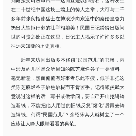
到庭接受司法审讯——这简直是以卵击石，这种发生
在二十世纪中国这块土壤上的惊人之举，大可与二千
多年前张良指使猛士在博浪沙向东巡中的秦始皇奋力
扔出大铁锤行刺的壮举相媲美！民国日记纷纷出版问
世的可贵之处正在这里，日记主人揭示了许许多多以
往远未知晓的历史真相。
近年来坊间出版多本侈谈“民国范儿”的书籍，内
中涉及的几乎是众所周知的陈芝麻烂谷子一类资料，
毫无新意，然而偏偏有好事者乐此不疲，似乎非把这
类陈芝麻烂谷子炒焦炒糊而不肯罢手。记得顾炎武大
意说过这样的话，写书或做学问，要自己开山挖铜铸
造新钱，不能把他人用过的旧钱反复“熔化”后再去铸
造铜钱。何谓“民国范儿”？余绍宋其人就树立了一个
应该让人睁大眼睛看看的典范。