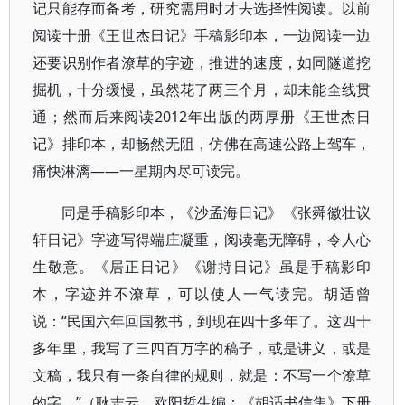
记只能存而备考，研究需用时才去选择性阅读。以前
阅读十册《王世杰日记》手稿影印本，一边阅读一边
还要识别作者潦草的字迹，推进的速度，如同隧道挖
掘机，十分缓慢，虽然花了两三个月，却未能全线贯
通；然而后来阅读2012年出版的两厚册《王世杰日
记》排印本，却畅然无阻，仿佛在高速公路上驾车，
痛快淋漓——一星期内尽可读完。
同是手稿影印本，《沙孟海日记》《张舜徽壮议
轩日记》字迹写得端庄凝重，阅读毫无障碍，令人心
生敬意。《居正日记》《谢持日记》虽是手稿影印
本，字迹并不潦草，可以使人一气读完。胡适曾
说：“民国六年回国教书，到现在四十多年了。这四十
多年里，我写了三四百万字的稿子，或是讲义，或是
文稿，我只有一条自律的规则，就是：不写一个潦草
的字。”（耿志云、欧阳哲生编：《胡适书信集》下册