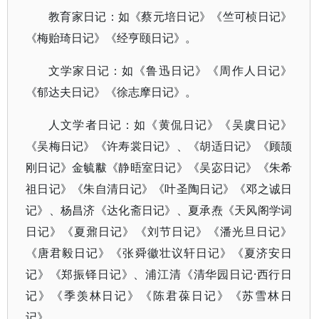
教育家日记：如《蔡元培日记》《竺可桢日记》
《梅贻琦日记》《经亨颐日记》。
文学家日记：如《鲁迅日记》《周作人日记》
《郁达夫日记》《徐志摩日记》。
人文学者日记：如《黄侃日记》《吴虞日记》
《吴梅日记》《许寿裳日记》、《胡适日记》《顾颉
刚日记》金毓黻《静晤室日记》《吴宓日记》《朱希
祖日记》《朱自清日记》《叶圣陶日记》《邓之诚日
记》、杨昌济《达化斋日记》、夏承焘《天风阁学词
日记》《夏鼐日记》《刘节日记》《潘光旦日记》
《唐君毅日记》《张舜徽壮议轩日记》《夏济安日
记》《郑振铎日记》、浦江清《清华园日记·西行日
记》《季羡林日记》《陈君葆日记》《苏雪林日
记》。