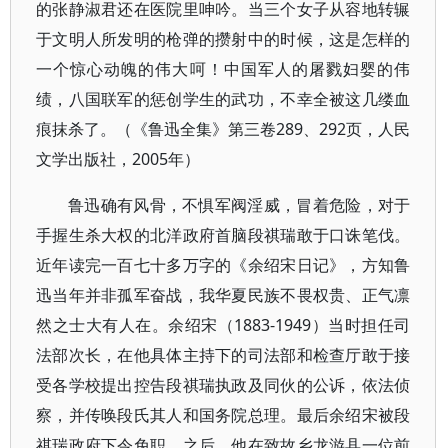
的张静淑君还在医院里呻吟。当三个女子从容地转辗
于文明人所发明的枪弹的攒射中的时候，这是怎样的
一个惊心动魄的伟大呵！中国军人的屠戮妇婴的伟
绩，八国联军的惩创学生的武功，不幸全被这几缕血
痕抹杀了。（《鲁迅全集》第三卷289、292页，人民
文学出版社，2005年）
鲁迅确有风骨，不惧军阀淫威，冒着危险，对于
手握生杀大权的北洋政府首脑段祺瑞敢于口诛笔伐。
近年读完一百七十多万字的《余绍宋日记》，方知鲁
迅当年并非孤军奋战，我华夏民族不畏权贵、正气凛
然之士大有人在。余绍宋（1883-1949）当时担任司
法部次长，在他具体主持下的司法部和检查厅敢于接
受各学校提出控告段祺瑞执政及同伙的公诉，依法侦
察，并传唤段氏其人和国务院总理。最后余绍宋被段
祺瑞政府下令免职。之后，他在致故乡龙游县一位前