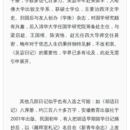
十册，字数多达七百多万。吴宓早年赴美留学，入哈
佛大学比较文学系，获硕士学位，主要治西洋文学
史。归国后与友人创办《学衡》杂志，对国学研究颇
有兴趣，后入清华大学任国学研究院筹备处主任，与
梁启超、王国维、陈寅恪、赵元任四大导师交往甚
密，晚年对于世态人生仍秉持独特见解，不改初衷。
《吴宓日记》的重要性，学界已多有论及，此处无需
引申展开。
其他几部日记似乎也有入选之可能：如《胡适日
记》八厚册，约三百八十多万字，安徽教育出版社于
2001年出版。民国初年，有人把胡适早期留学日记摘
抄后，以《藏晖室札记》名目在《新青年杂志》上发