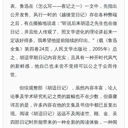
表。鲁迅在《怎么写——夜记之一》一文中，先指出
公开发售、风行一时的《越缦堂日记》存在各种弊端
之后，有点揶揄地说道：“听说后来胡适之先生也在做
日记，并且给人传观了。照文学进化的理论讲起来一
定该好得多。我希望他提前陆续的印出。”（载《鲁迅
全集》第四卷24页，人民文学出版社，2005年）总
之，胡适早期日记内容充实，且具有一种开时代风气
的新鲜感，他自己也未尝不觉得可以公之于众而传
世。
但综观整部《胡适日记》，虽然内容丰富，论人
论事及学术研究札记之类的篇幅也不在少数，但毋庸
讳言的是，许多内容在他的文集及书信中都已反复出
现。阅读《胡适日记》远远不及阅读竺、顾、金、吴
四部日记时所能带来的一种全新的阅读体验，一种闻