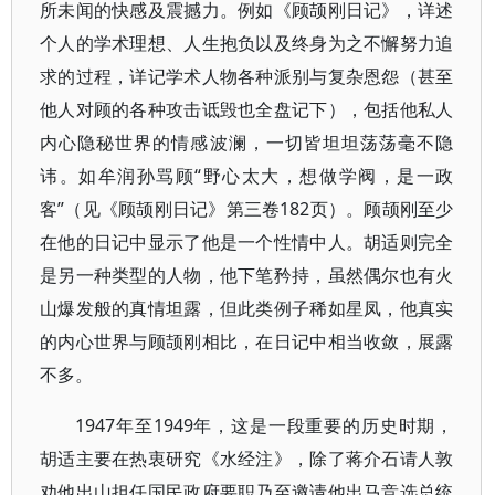
所未闻的快感及震撼力。例如《顾颉刚日记》，详述
个人的学术理想、人生抱负以及终身为之不懈努力追
求的过程，详记学术人物各种派别与复杂恩怨（甚至
他人对顾的各种攻击诋毁也全盘记下），包括他私人
内心隐秘世界的情感波澜，一切皆坦坦荡荡毫不隐
讳。如牟润孙骂顾“野心太大，想做学阀，是一政
客”（见《顾颉刚日记》第三卷182页）。顾颉刚至少
在他的日记中显示了他是一个性情中人。胡适则完全
是另一种类型的人物，他下笔矜持，虽然偶尔也有火
山爆发般的真情坦露，但此类例子稀如星凤，他真实
的内心世界与顾颉刚相比，在日记中相当收敛，展露
不多。
1947年至1949年，这是一段重要的历史时期，
胡适主要在热衷研究《水经注》，除了蒋介石请人敦
劝他出山担任国民政府要职乃至邀请他出马竞选总统