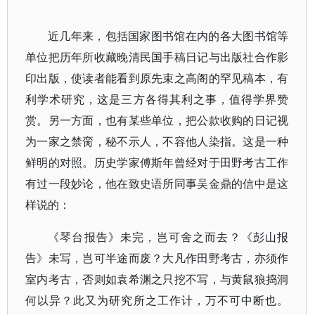
近几年来，包括国家图书馆在内的各大图书馆等
单位把历年所收藏晚清民国手稿日记与出版社合作影
印出版，使读者能看到原先束之高阁的罕见稿本，有
利学术研究，这是三方各得其利之事，值得学界赞
赏。另一方面，也有某些单位，把公款收购的日记视
为一家之禁脔，秘不示人，不容他人染指。这是一种
鲜明的对照。历史学家傅斯年曾经对于田野考古工作
有过一段妙论，他在致史语所同事吴金鼎的信中是这
样说的：
《琴台报告》未完，岂可舍之而去？《彭山报
告》未写，岂可半途而废？大凡作田野考古，亦须作
室内考古，否则如袁希渊之只挖不写，与黄鼠狼捣洞
何以异？此又为研究所之工作计，万不可中断也。