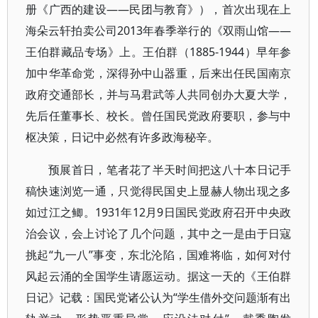
册《广西的建设——民团与教育》），首次出现在上
海朵云轩拍卖公司2013年春季举行的《双雨山馆——
王伯群藏品专场》上。王伯群（1885-1944）早年参
加中华革命党，深得孙中山器重，后来出任民国南京
政府交通部长，并与马君武等人共同创办大夏大学，
先后任董事长、校长。曾任国民党政府要职，参与中
枢决策，日记中必然有许多政海秘辛。
预展首日，笔者花了半天时间把这八十本日记手
稿快速浏览一通，只觉得民国史上显赫人物出现之多
如过江之鲫。1931年12月9日国民党政府召开中央政
治会议，会上讨论了几个问题，其中之一是由于日寇
挑起“九一八”事变，东北沦陷，国难将临，如何对付
风起云涌的全国学生请愿运动。据这一天的《王伯群
日记》记载：国民党诸公认为“学生借外交问题渐有出