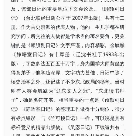
及，该部日记的重要地位下文会论及。《顾颉刚日
记》（台北联经出版公司于 2007年出版） 共有十二
册。作为古史辨派的代表人物，他的一生几乎都在研
究学问，所交往的人物都是学术界的著名要角，更关
键的是《顾颉刚日记》文字严谨，内容精彩。金毓黻
《静晤室日记》有十厚册（辽沈书社于1993年出
版），字数多达五百五十万字，身为国学大师黄侃的
得意弟子，他学殖深厚，文字功力甚佳，日记中除了
读史治学之外，还记述了不少东北政局的秘辛。当时
即有人称金毓黻为“辽东文人之冠”、“东北读书种
子”，确是名符其实。相当重要的一点是《顾颉刚日
记》《静晤室日记》的整理工作做得十分到位，很少
有标点错误，与《竺可桢日记》一样，可以说是具有
标杆意义的精品出版物。《吴宓日记》正续编共有二