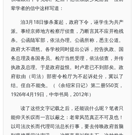
辈学者的信中这样写道：
洎3月18日惨杀案起，政府下令，诬学生为共产
派。事经京师地方检察厅侦查，乃断言其不应开枪残
杀。公函陆军部，依法办理。公函所称，悉主公道。
政府大不谓然。各学校同时提出公诉，控告执政、国
务总理及各国务员。检厅当然受理，依法侦查，并传
执政及总理。于是政府益恨。时卢君已不到部矣。政
府欲由（司法）部密令检厅为不起诉处分，冀以了
结。侄自不能免。（《余绍宋日记》第二册550页，
1926年4月19日，中华书局，2012年）
读了这些文字记载之后，还能说什么呢？笔者只
能仰天长叹而一言以蔽之：老辈风范真正不可及也！
以司法次长而代理司法总长行事，要去传唤政府首脑