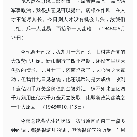
晚八点在总统官邸吃饭，同席者傅孟真。孟真谈
军事政治，我很少意见可以提出。病根在作风，在人
才不能尽其长。今日则人才没有机会出头，故我们
〔拒〕斥一人甚易，而抬举一人甚难。（1948年9月
29日）
今晚离开南京，我九月十六南飞。其时共产党的
大攻势已开始。新币制行了四个星期，还没有呈现大
失败的情形。九月廿三，济南陷落了，人心为之大震
动，但我廿九日见总统，他还说币制是大成功，收到
了壹亿四千万美金价值的金银外汇，殊不知此壹亿四
千万须用伍亿六千万金元去换取，此即新政策崩溃之
一个大原因。（1948年10月13日）
今夜总统蒋先生约吃饭，我很质直的谈了一点多
钟的话，都是很逆耳的话，但他很客气的听受。1.局