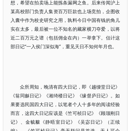
想，希望在拍卖场上能拣条漏网之鱼。后来传闻沪上
某高校部门负责人集资百万巨款也上场竞拍，企图收
入囊中作为校史研究之用，孰料今日中国有钱的角儿
实在太多，最后被一位不知名的藏家横刀夺爱，以将
近二百万元之谱（包括佣金在内）一举拿下。估计这
部日记“一入侯门深似海”，重见天日不知何年月也。
众所周知，晚清有四大日记，即《越缦堂日记》
《翁同龢日记》《湘绮楼日记》《缘督庐日记》。如
果要选民国四大日记，以笔者个人十多年的阅读经验
而言，这四大日记应该是《竺可桢日记》《顾颉刚日
记》、金毓黻《静晤室日记》《吴宓日记》（正续
编）。《竺可桢日记》毫无疑问是首选，无人可企