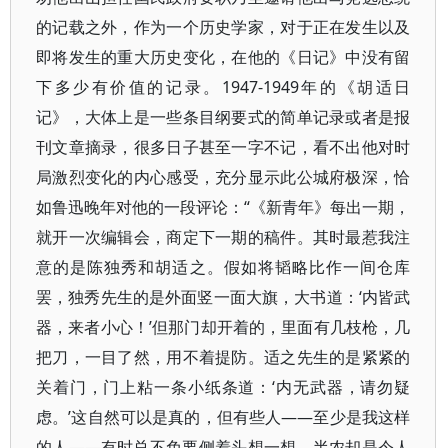
的记载之外，作为一个历史学家，对于正在发生以及
即将发生的重大历史变化，在他的《日记》中没有留
下多少有价值的记录。1947-1949年的《胡适日
记》，大体上是一些条目纲要式的简单记录或者是报
刊文章摘录，很多日子甚至一字不记，看不出他对时
局激烈变化的内心感受，充分显示此公城府极深，恰
如鲁迅晚年对他的一段评论：“《新青年》每出一期，
就开一次编辑会，商定下一期的稿件。其时最惹我注
意的是陈独秀和胡适之。假如将韬略比作一间仓库
罢，独秀先生的是外面竖一面大旗，大书道：‘内皆武
器，来者小心！’但那门却开着的，里面有几枝枪，几
把刀，一目了然，用不着提防。适之先生的是紧紧的
关着门，门上粘一条小纸条道：‘内无武器，请勿疑
虑。’这自然可以是真的，但有些人——至少是我这样
的人——有时总不免要侧着头想一想。半农却是令人