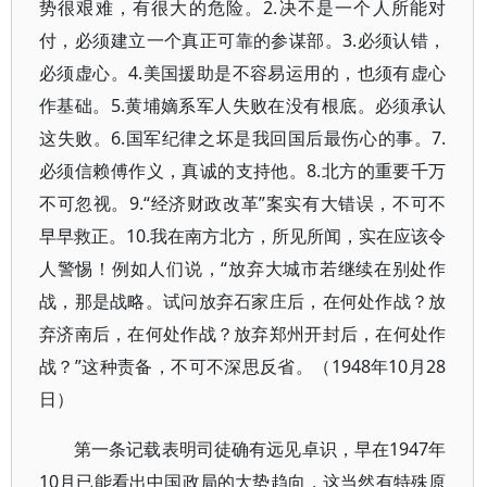
势很艰难，有很大的危险。2.决不是一个人所能对
付，必须建立一个真正可靠的参谋部。3.必须认错，
必须虚心。4.美国援助是不容易运用的，也须有虚心
作基础。5.黄埔嫡系军人失败在没有根底。必须承认
这失败。6.国军纪律之坏是我回国后最伤心的事。7.
必须信赖傅作义，真诚的支持他。8.北方的重要千万
不可忽视。9.“经济财政改革”案实有大错误，不可不
早早救正。10.我在南方北方，所见所闻，实在应该令
人警惕！例如人们说，“放弃大城市若继续在别处作
战，那是战略。试问放弃石家庄后，在何处作战？放
弃济南后，在何处作战？放弃郑州开封后，在何处作
战？”这种责备，不可不深思反省。（1948年10月28
日）
第一条记载表明司徒确有远见卓识，早在1947年
10月已能看出中国政局的大势趋向，这当然有特殊原