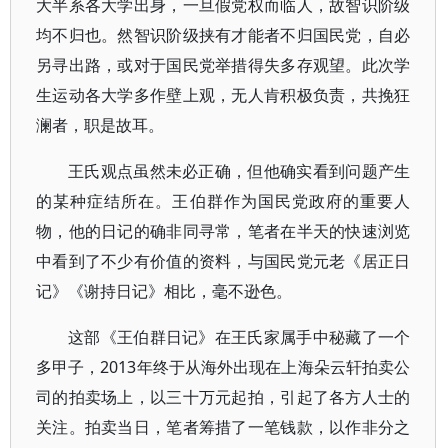
大半系各大学出身，一旦假党权而临人，故智识阶级
均不归也。然智识阶级挟有才能者不归国民党，自必
另寻出路，或对于国民党举措得失多存观望。此次学
生运动各大学多作壁上观，无人肯积极负责，共挽狂
澜者，职是故耳。
王氏观点虽然未必正确，但他确实看到问题产生
的某种症结所在。王伯群作为国民党政府的重要人
物，他的日记的确非同寻常，笔者在半天的快速浏览
中看到了不少有价值的资料，与国民党元老《居正日
记》《谢持日记》相比，毫不逊色。
这部《王伯群日记》在王氏家属手中秘藏了一个
多甲子，2013年终于从海外出现在上海朵云轩拍卖公
司的拍卖场上，以三十万元起拍，引起了各方人士的
关注。拍卖当日，笔者筹措了一笔钱款，以作非分之