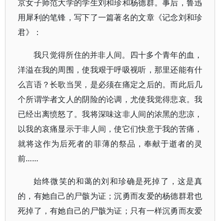
京女子师范大学的学生刘和珍和杨德群。事后，鲁迅
用犀利的笔锋，写下了一篇著名的文章《记念刘和珍
君》：
我只觉得所住的并非人间。四十多个青年的血，
洋溢在我的周围，使我艰于呼吸视听，那里还能有什
么言语？长歌当哭，是必须在痛定之后的。而此后几
个所谓学者文人的阴险的论调，尤使我觉得悲哀。我
已经出离愤怒了。我将深味这非人间的浓黑的悲凉，
以我的哀痛显示于非人间，使它们快意于我的苦痛，
就将这作为后死者的菲薄的祭品，奉献于逝者的灵
前……
始终微笑的和蔼的刘和珍确是死掉了，这是真
的，有她自己的尸骸为证；沉勇而友爱的杨德群君也
死掉了，有她自己的尸骸为证；只有一样沉勇而友爱