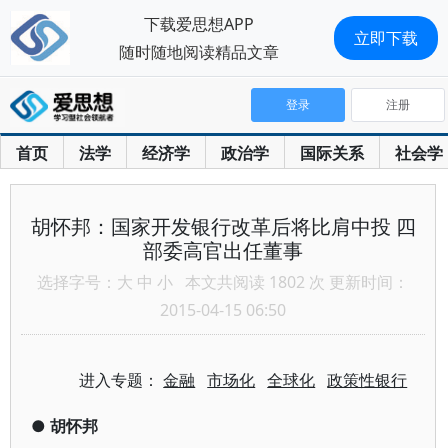
下载爱思想APP
立即下载
随时随地阅读精品文章
登录
注册
首页
法学
经济学
政治学
国际关系
社会学
胡怀邦：国家开发银行改革后将比肩中投 四
部委高官出任董事
选择字号：
大
中
小
本文共阅读 1802 次 更新时间：
2015-04-15 06:50
进入专题：
金融
市场化
全球化
政策性银行
●
胡怀邦