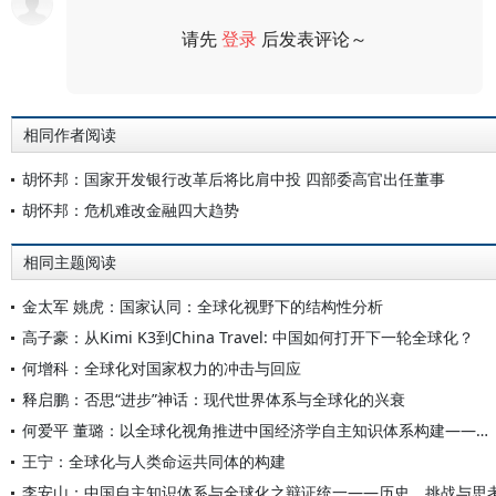
请先
登录
后发表评论～
评论
相同作者阅读
胡怀邦：国家开发银行改革后将比肩中投 四部委高官出任董事
胡怀邦：危机难改金融四大趋势
相同主题阅读
金太军 姚虎：国家认同：全球化视野下的结构性分析
高子豪：从Kimi K3到China Travel: 中国如何打开下一轮全球化？
何增科：全球化对国家权力的冲击与回应
释启鹏：否思“进步”神话：现代世界体系与全球化的兴衰
何爱平 董璐：以全球化视角推进中国经济学自主知识体系构建——从全球化的深度参与到理论构建的自主表达
王宁：全球化与人类命运共同体的构建
李安山：中国自主知识体系与全球化之辩证统一——历史、挑战与思