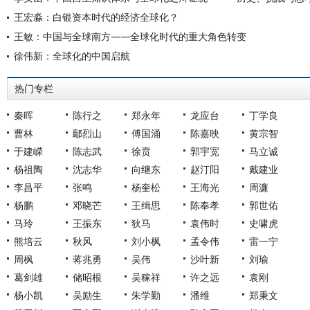
王宏淼：白银资本时代的经济全球化？
王敏：中国与全球南方——全球化时代的重大角色转变
徐伟新：全球化的中国启航
热门专栏
秦晖
陈行之
郑永年
龙应台
丁学良
曹林
鄢烈山
傅国涌
陈嘉映
黄宗智
于建嵘
陈志武
徐贲
郭宇宽
马立诚
杨祖陶
沈志华
向继东
赵汀阳
戴建业
李昌平
张鸣
杨奎松
王海光
周濂
杨鹏
邓晓芒
王缉思
陈奉孝
郭世佑
马玲
王振东
狄马
袁伟时
史啸虎
熊培云
秋风
刘小枫
孟令伟
雷一宁
周枫
蒋兆勇
吴伟
沙叶新
刘瑜
葛剑雄
储昭根
吴稼祥
许之远
袁刚
杨小凯
吴励生
朱学勤
潘维
郑秉文