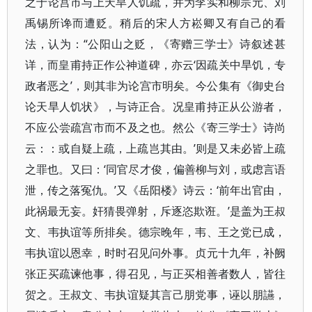
之于论宫市与上天旱人饥疏，并为李实和柳宗元、刘
禹锡所谗而遭贬。稍后的宋人方崧卿又有自己的看
法，认为：“公阳山之贬，《寄赠三学士》诗叙述甚
详，而皇甫持正作公神道碑，亦云‘因疏关中旱饥，专
政者恶之’，则其非为论宫市明矣。今公集有《御史台
论天旱人饥状》，与诗正合。况皇甫持正从公游者，
不应公尝疏宫市而不及之也。然公《寄三学士》诗尚
云：：或自疑上疏，上疏岂其由。’则是又未必皆上疏
之罪也。又曰：‘同官尽才俊，偏善柳与刘，或虑言语
泄，传之落冤仇。’又《岳阳楼》诗云：‘前年出官由，
此祸最无妄。奸猜畏弹射，斥逐恣欺诳。’是盖为王叔
文、韦执谊等所排矣。德宗晚年，韦、王之党已成，
韦执谊以恩幸，时时召见问外事。贞元十九年，补阙
张正买疏谏他事，得召见，与正买相善者数人，皆往
贺之。王叔文、韦执谊疑其言己朋党事，诬以朋讌，