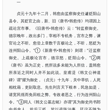
一
贞元十九年十二月，韩愈由监察御史任遽贬阳山
县令。其贬官之由，新、旧《唐书•韩愈传》均谓因上
疏论宫市事。《旧唐书•韩愈传》云：“转监察御史。
德宗晚年，政出多门，宰相不专机务，宫市之弊，谏
官论之不听。愈尝上章数千言极论之，不听，怒贬为
连州阳山令。”①《新唐书•韩愈传》则谓：“迁监察
御史。上疏极论宫市，德宗怒，贬阳山令。”②两
《唐书》虽为正史，然所说多未能为人所信，盖韩愈
所亲近之同时人并不如此说。皇甫湜《韩文公神道
碑》谓“擢为御史，（贞元）十九年，关中旱饥，人死
相枕藉，吏刻取息。先生列言天下根本，民急如是，
请宽民徭而免田租之弊。专政者恶之，行为连州阳山
令。”③同人《韩文公墓志铭》亦谓“其为御史尚书郎
中书舍人，前后三贬，皆以疏陈治事，廷议不随为