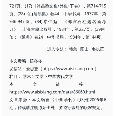
721页。(17)《韩昌黎文集•外集•下卷》，第714-715
页。(28)《白居易集》卷44，中华书局，1977年，第
946-947页。(34)岑仲勉：《郎官石柱题名新考
订》，上海古籍出版社，1984年，第227页。(39)杜
佑：《通典》卷24，中华书局，1984年，第144页。
进入专题：
韩愈
阳山
韦执谊
本文责编：
陈冬冬
发信站：爱思想（https://www.aisixiang.com）
栏目：
学术
>
文学
>
中国古代文学
本文链接：
https://www.aisixiang.com/data/86060.html
文章来源：本文转自《中州学刊》(郑州)2006年6
期，转载请注明原始出处，并遵守该处的版权规定。