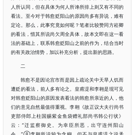
人所认同，但在具体为何人所谗所排上则又有不同的
看法。至今对于韩愈贬阳山的原因尚多有异说，难有
定论。那么，此事究竟如何呢？笔者比较赞同方崧卿
的看法，惜其所说尚欠周全具体，故本文即在这一看
法的基础上，联系韩愈贬阳山之前的作为，结合当时
的有关政治情势，加以补充分析，提出新的思路。
二
韩愈不是因论宫市而是因上疏论关中天旱人饥而
遭贬的看法，前人多有论之。皇甫湜和李翱是现可见
对韩愈贬阳山的原因发表看法的韩愈所亲近的人，他
们的意见自然最值得重视。李翱《故正议大夫行尚书
吏部侍郎上柱国赐紫金鱼袋赠礼部尚书韩公行状》
云：“迁监察御史。为幸臣所恶，出守连州阳山
令。”⑧李翱所说较为含糊，但不与皇甫湜之说矛