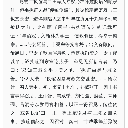
尽管韦执谊与二王等人专权乃在韩愈贬后的顺宗
时，但韦执谊人品“便敏侧媚”，其被德宗所宠及与王
叔文亲密、进谗排陷人之事却早在贞元十九年冬韩愈
被贬之前，此有两《唐书•韦执谊传》的记载可
证：“年踰冠，入翰林为学士，便敏侧媚，得幸于德
宗。……与裴延龄、韦渠牟等宠相埒，出入备顾问。
帝诞日，皇太子献画浮屠象，帝使执谊赞之，太子赐
以帛，诏执谊到东宫谢太子，卒见无所藉言者，乃
曰：‘君知王叔文乎？美才也。’执谊由是与叔文
善。”(32)又载：“执谊因是与叔文交甚密。……德宗
时，召入禁中。初，贞元十九年，补阙张正一因上书
言事得召见，王仲舒、韦成季、刘伯刍、裴茝、常仲
孺、吕洞等以尝同官相善，以正一得召见，偕往贺
之。或告执谊曰：‘正一等上疏论君与王叔文朋党
事。’执谊信然之，因召对，奏曰：‘韦成季等朋聚觊