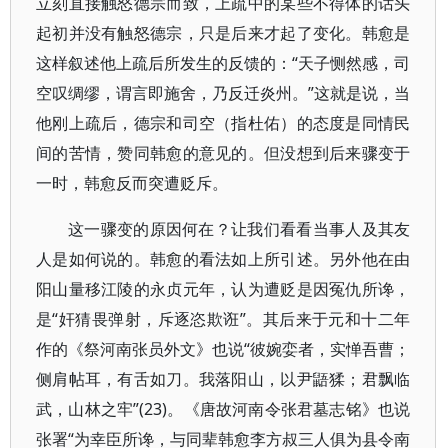
立刻直接触怒德宗而致，上疏中的某些不得体的话头
起初并没有触怒德宗，只是后来才起了变化。韩愈是
这样叙述他上疏后所发生的反馈的：“天子恻然感，司
空叹绸缪，谓言即施舍，乃反迁炎州。”这就是说，当
他刚上疏后，德宗和司空（指杜佑）的态度是同情民
间的苦情，赞同韩愈的意见的。但没想到后来骤变于
一时，韩愈反而突遭贬斥。
这一骤变的原因何在？让我们看看当事人及其友
人是如何说的。韩愈的看法如上所引述。另外他在由
阳山量移江陵的永贞元年，认为遭贬是因冤仇所谗，
是“奸猜畏弹射，斥逐恣欺诳”。其后来于元和十二年
作的《祭河南张员外文》也说“彼婉娈者，实惮吾曹；
侧肩帖耳，有舌如刀。我落阳山，以尹鼯猱；君飘临
武，山林之牢”(23)。《唐故河南令张君墓志铭》也说
张署“为幸臣所谗，与同辈韩愈李方叔三人俱为县令南