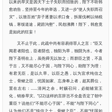
以来的旱灾是因天下士子失职而招致的，陛下不听韩
愈劝告，坚持罢今年的举选，又进一步“使人失职而召
灾”，以致百姓“弃子逐妻以求口食，拆屋伐树以纳税
钱，寒馁道途，毙踣沟壑”，民怨沸腾！陛下，韩愈竟
是如此的狂妄！
又不止于此，此疏中尚有容易得罪人之言：“臣又
闻君者阳也，臣者阴也，独阳为旱，独阴为水。今者
陛下圣明在上，虽尧舜无以加之；而群臣之贤，不及
于古，又不能尽心于国，与陛下同心，助陛下为理：
有君无臣，是以久旱。以臣之愚，以为宜求纯信之
士，骨鲠之臣，忧国如家、忘身奉上者，超其爵位，
置在左右：……清闲之余，时赐召问，必能辅宣王
化，销殄旱灾。”(22)这样的言辞岂不全盘否定了朝中
重臣？说他们“不能尽心于国”，不能“与陛下同心”，
认为他们不是“纯信之士，骨鲠之臣”，不能“忧国如