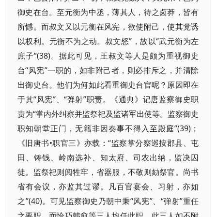
御史在台。至元衡为中丞，薄其人，待之卤莽，皆有
所憾。而叔文又以元衡在风宪，欲使附己，使其党诱
以权利。元衡不为之动。叔文怒”，故以“武元衡为左
庶子”(38)。据此可见，王叔文等人是颇为重视御史
台“风宪”一职的，如非附己者，则必排斥之，并清除
出御史台。他们为何如此看重御史台官呢？原因即在
于其“风宪”、“弹射”职责。《通典》记唐监察御史职
责为“掌内外纠察并监祭祀及监诸军出使等。监察御史
职知朝堂正门，无籍非因奏事不得入至殿庭”(39)；
《旧唐书•职官三》亦载：“监察掌分察巡按郡县、屯
田、铸钱、岭南选补、知太府、司农出纳，监决囚
徒。监祭祀则阅牲牢，省器服，不敬则劾祭官。尚书
省有会议，亦监其过谬。凡百官宴会、习射，亦如
之”(40)。可见监察御史乃朝中秉“风宪”、“弹射”重任
之要职。而恰巧韩愈等三人均任此职，此三人如不附