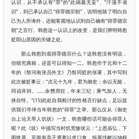
认识，从不承认有“罪”的“此祸最无妄”、“汗漫不省
识”，到已承认自己“得罪德宗朝”，说明他除了明白自
己为人所谗外，还能客观地认识到自己确有“得罪德宗
朝”之言行。韩愈这一认识上的改变，是我们辨明韩愈
贬阳山原因的关键之处。
那么韩愈到底得罪德宗什么？这韩愈没有明说，
但细究典籍，还是可以得知一二。韩愈作于元和十二
年的《祭河南张员外文》乃祭同贬的张署，其中写到
此次被贬事云：“贞元十九年，君为御史；余以无能，
同诏并跱。……余戆而狂，年未三纪；乘气加人，无
挟自恃。”(15)此处自我检讨的性格言行缺点，足以提
供我们寻绎当年韩愈的“得罪”之举。那么仅从《御史
台上论天旱人饥状》一文，韩愈哪些话可能会得罪人
呢？此《状》中描写当时饥荒惨状云：“上恩虽弘，下
困犹甚。至闻有弃子逐妻以求口食，拆屋伐树以纳税