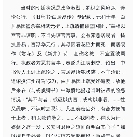
当时的朝廷状况是政争激烈，罗织之风扇炽，谗
谤公行。《旧唐书•白居易传》即记载，元和十年，白
居易因盗杀宰相武元衡，上疏请捕贼雪国耻，“宰相以
宫官非谏职，不当先谏官言事。会有素恶居易者，掎
摭居易，言浮华无行，其母因看花堕井而死，而居易
作《赏花》及《新井》诗，甚伤名教，不宜置彼周
行。执政者方恶其言事，奏贬为江表刺史。诏出，中
书舍人王涯上疏论之，言居易所犯状迹，不宜治郡，
追诏授江州司马”(27)。白居易因上疏受谗遭贬，故他
后来在《与杨虞卿书》中激愤地提起当时被谤的险恶
情况：“其不与者，或诬以伪言，或构以非语。……性
又愚昧，不识时之忌讳。凡直奏密启外，有合方便闻
于上者，稍以歌诗导之。……不我同者，得以为计，
媒蘖之辞一发，又安可君臣之道间自明白其心乎？加
以握兵于外者，以仆洁慎不受赂而憎；秉权于内者，