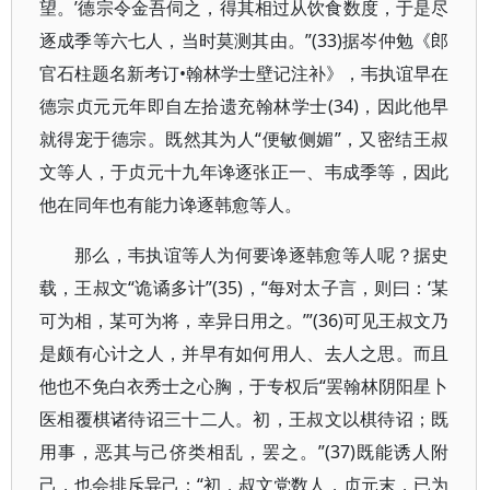
望。’德宗令金吾伺之，得其相过从饮食数度，于是尽
逐成季等六七人，当时莫测其由。”(33)据岑仲勉《郎
官石柱题名新考订•翰林学士壁记注补》，韦执谊早在
德宗贞元元年即自左拾遗充翰林学士(34)，因此他早
就得宠于德宗。既然其为人“便敏侧媚”，又密结王叔
文等人，于贞元十九年谗逐张正一、韦成季等，因此
他在同年也有能力谗逐韩愈等人。
那么，韦执谊等人为何要谗逐韩愈等人呢？据史
载，王叔文“诡谲多计”(35)，“每对太子言，则曰：‘某
可为相，某可为将，幸异日用之。’”(36)可见王叔文乃
是颇有心计之人，并早有如何用人、去人之思。而且
他也不免白衣秀士之心胸，于专权后“罢翰林阴阳星卜
医相覆棋诸待诏三十二人。初，王叔文以棋待诏；既
用事，恶其与己侪类相乱，罢之。”(37)既能诱人附
己，也会排斥异己：“初，叔文党数人，贞元末，已为