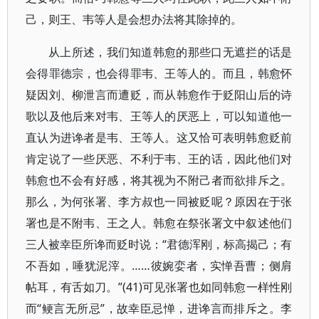
己，则王、韦等人是会想办法将其除掉的。
从上所述，我们知道韩愈的那些口无遮拦的话是
会得罪德宗，也会得罪韦、王等人的。而且，韩愈怀
疑因刘、柳泄言而遭贬，而从韩愈作于贬阳山后的诗
歌以及他后来对韦、王等人的厌恶上，可以知道他一
直认为进谗者是韦、王等人。这又恰可表明韩愈贬前
肯定说了一些厌恶、不利于韦、王的话，因此他们对
韩愈也不会有好感，将其视为不附己者而欲排斥之。
那么，为何张署、李方叔也一同被贬呢？原因在于张
署也是不附韦、王之人。韩愈在祭张署文中叙述他们
三人被幸臣所谗而贬时说：“君德浑刚，标高揭己；有
不吾如，唾犹泥滓。……彼婉娈者，实惮吾曹；侧肩
帖耳，有舌如刀。”(41)可见张署也如同韩愈一样性刚
而“鲠言无所忌”，故幸臣忌惮，进谗言而排斥之。李