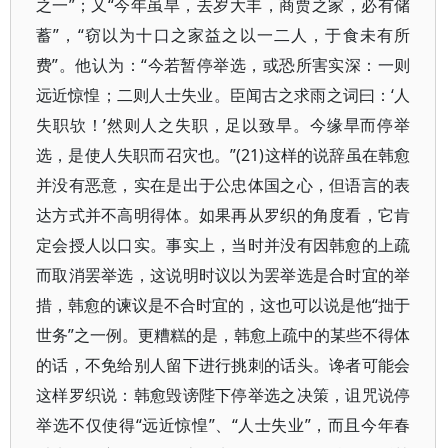
之一”；又“今年虽旱，去岁大丰，商贾之家，必有储
蓄”，“窃以为十口之家益之以一二人，于食未有所
费”。他认为：“今若暂停举选，或恐所害实深：一则
远近惊惶；二则人士失业。臣闻古之求雨之词曰：‘人
失职欤！’然则人之失职，足以致旱。今缘旱而停举
选，是使人失职而召灾也。”(21)这样的说辞虽在韩愈
并没有恶意，实在是出于公忠体国之心，但语言的表
达方式并不高明得体。如果再从罗织的角度看，它肯
定会授人以口实。事实上，当时并没有因韩愈的上疏
而取消罢举选，这说明时议以为罢举选是合时宜的举
措，韩愈的谏议是不合时宜的，这也可以说是他“拙于
世务”之一例。更糟糕的是，韩愈上疏中的某些不得体
的话，不免给别人留下进行挑刺的话头。谗者可能会
这样罗织说：韩愈毁谤陛下停举选之决策，诅咒说停
举选不仅使得“远近惊惶”、“人士失业”，而且今年春