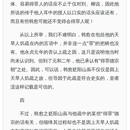
体、容易得罪人的话应不止于仅对刘、柳说，因此他
所说的传于他人耳中的授人以口实的话头应该还有，
而且有些韩愈可能还不觉得会得罪人呢！
从以上所举，我们不难明白，韩愈在包括他的天
旱人饥疏在内的言语中，并非连一点“罪”的把柄也没
有。他永贞元年的否认上疏之因，这只是说明他当时
尚未认识到。但到了元和二年，他已承认有“得罪德宗
朝”之处。因此，可以说，韩愈贬阳山虽不仅仅是因上
天旱人饥疏之故，但导因于此疏是符合史实的，皇甫
湜这样记载是可信的。
四
不过，韩愈之贬阳山虽与他疏中的某些“得罪”德
宗的话有关，但细绎其过程却也不是因上天旱人饥疏