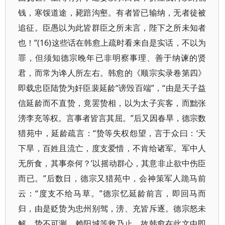
钱，寒馁道途，毙踣沟壑。有者皆已输纳，无者徒被
追征。臣愚以为此皆群臣之所未言，陛下之所未知者
也！”(16)这些话在韩愈上疏时看来自是实话，不以为
罪，但须知德宗晚年已非明察事理、善于纳谏的贤
君，而常为谗人所左右。韩愈的《顺宗实录卷第四》
即载忠臣陆贽为奸臣裴延龄“谤毁百端”，“由是天子益
信延龄而不直贽，竟罢贽相，以为太子宾客，而黜张
滂李充等权。言事者皆言其屈。”后又因春旱，德宗数
猎苑中，延龄疏言：“贽等失权怨望，言于众曰：‘天
下旱，百姓且流亡，度支爱惜，不肯给诸军。军中人
无所食，其事奈何？’以摇动群心，其意非止欲中伤臣
而已。”后数日，德宗又猎苑中，会神策军人跪马前
云：“度支不给马草。”德宗忆延龄前言，即回马而
归，由是贬贽为忠州别驾，滂、充皆斥逐。德宗怒未
解，贽不可测，赖阳城等救乃止。故韩愈在此文中即