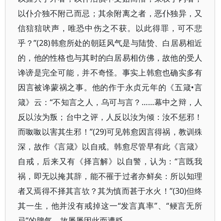
以仆介独不附己而忌；其余附离之者，恶仆独异，又
信狺狺吠声，唯恐中伤之不获。以此得罪，可不悲
乎？”(28)韩愈所处的朝廷风气是与陆贽、白居易相近
的，他的性格也与其时的白居易相仿佛，故他的受人
谗谤是完全可能，并不奇怪。事实上韩愈也确实多有
因言被谗蒙祸之事。他的作于永贞元年的《五箴•言
箴》云：“不知言之人，乌可与言？……幕中之辩，人
反以汝为叛；台中之评，人反以汝为倾：汝不惩邪！
而呶呶以害其生邪！”(29)可见韩愈因言得祸，教训殊
深，故作《言箴》以自戒。韩愈尽管早有此《言箴》
自戒，后来又有《择言解》以自警，认为：“言既我
祸，即无以掩其辞，能不罹于过者亦鲜矣：所以知理
者又焉得不择其言欤？其为慎而甚于水火！”(30)但终
其一生，他并没有戒掉这一“发言真率”、“鲠言无所
忌”的脾气，故屡屡因此而遭贬。