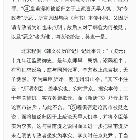
罪。”④皇甫湜将被贬归之于上疏言天旱人饥，为“专
政者”所恶，所言原因与两《唐书》本传不同。又因所
谓专政者为谁也未点明，故后人对于韩愈为何被贬，
以及“恶之”者为谁，均议论纷纭，莫衷一是。
北宋程俱《韩文公历官记》记此事云：“（贞元）
十九年迁监察御史。是年京师旱，民饥，诏蠲租半，
有司征求反急，愈与同列张署、李方叔上疏言状，天
子恻然。卒为幸臣所谗，贬连州阳山令。”其下小注
云：“所谓幸臣，盖李实也。实时尹京。据实本传，二
十年关辅饥，实方务聚歙云。而《新唐书》乃云上书
论宫市被斥，与此不合。”⑤程俱否定论宫市被贬之
说，而将被贬归因于上疏论天旱人饥事，并将幸臣落
实为李实。这与皇甫湜之说同而又进一步把皇甫湜所
未点明的专政者坐实为李实。李实时任京兆尹，于当