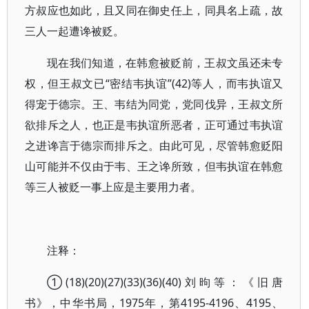
方叔应也如此，且又同在御史任上，同具名上疏，故
三人一起遭谗被贬。
现在我们知道，在韩愈被贬前，王叔文虽还未专
权，但王叔文已“密结韦执谊”(42)等人，而韦执谊又
得宠于德宗。王、韦结为同党，党同伐异，王叔文所
欲排斥之人，也正是韦执谊所恶者，正可通过韦执谊
之进谗言于德宗而排斥之。由此可见，尽管韩愈贬阳
山可能并不仅由于韦、王之谗所致，但韦执谊在韩愈
等三人被贬一事上应是主要用力者。
注释：
①(18)(20)(27)(33)(36)(40)刘昫等：《旧唐
书》，中华书局，1975年，第4195-4196、4195、