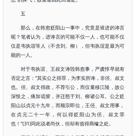
五
那么，在韩愈贬阳山一事中，究竟是谁进的谗言
呢？笔者认为，进谗言的可能不仅一人，也可能不仅
仅是韦执谊等人（不含刘、柳），但韦执谊是最为可
能的一人。
对于韦执谊、王叔文谗毁韩愈事，严虞惇早就有
否定之言：“其实公之得罪，为李实所谗，非伾、叔文
也。伾、叔文得政，不荐引公，而仅量移江陵，故公
深恨之，痛加诋訾，并迁怒于刘、柳诸公耳。公之贬
阳山以贞元十九年，而顺宗即位，王伾、叔文用事，
在贞元二十一年，何以得贬阳山为伾、叔文罪
也！”(31)同此说者尚伙，但却有值得商榷之处。