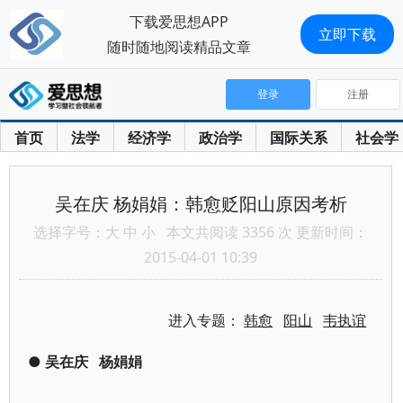
下载爱思想APP
立即下载
随时随地阅读精品文章
登录
注册
首页
法学
经济学
政治学
国际关系
社会学
吴在庆 杨娟娟：韩愈贬阳山原因考析
选择字号：
大
中
小
本文共阅读 3356 次 更新时间：
2015-04-01 10:39
进入专题：
韩愈
阳山
韦执谊
●
吴在庆
杨娟娟