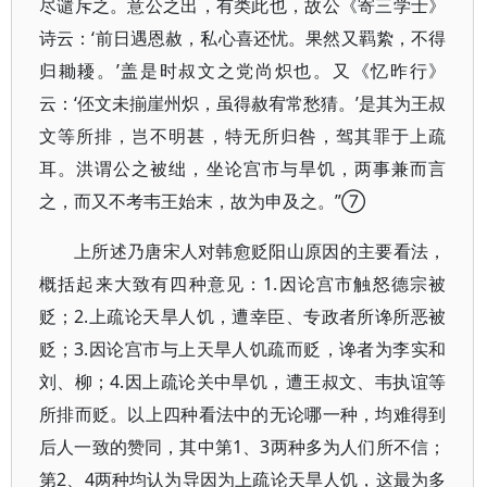
尽谴斥之。意公之出，有类此也，故公《寄三学士》
诗云：‘前日遇恩赦，私心喜还忧。果然又羁絷，不得
归耡耰。’盖是时叔文之党尚炽也。又《忆昨行》
云：‘伾文未揃崖州炽，虽得赦宥常愁猜。’是其为王叔
文等所排，岂不明甚，特无所归咎，驾其罪于上疏
耳。洪谓公之被绌，坐论宫市与旱饥，两事兼而言
之，而又不考韦王始末，故为申及之。”⑦
上所述乃唐宋人对韩愈贬阳山原因的主要看法，
概括起来大致有四种意见：1.因论宫市触怒德宗被
贬；2.上疏论天旱人饥，遭幸臣、专政者所谗所恶被
贬；3.因论宫市与上天旱人饥疏而贬，谗者为李实和
刘、柳；4.因上疏论关中旱饥，遭王叔文、韦执谊等
所排而贬。以上四种看法中的无论哪一种，均难得到
后人一致的赞同，其中第1、3两种多为人们所不信；
第2、4两种均认为导因为上疏论天旱人饥，这最为多