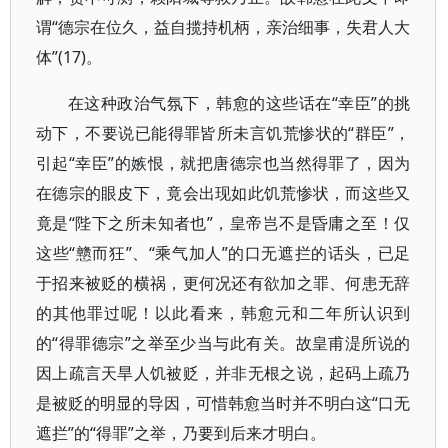
谓“德宗在位久，益自揽持机柄，亲治细事，失君人大
体”(17)。
在这种政治气氛下，韩愈的这些话在“幸臣”的挑
动下，不要说已能得罪皆所未言饥荒惨状的“群臣”，
引起“幸臣”的嫉恨，就把唐德宗也当然得罪了，因为
在德宗的眼皮下，竟会出现如此饥荒惨状，而这些又
竟是“陛下之所未知者也”，皇帝岂不是昏庸之至！仅
这些“戆而狂”、“乘气加人”的口无遮拦的话头，已足
于招来被贬的横祸，更何况还有欲加之罪、何患无辞
的其他罪过呢！以此看来，韩愈元和二年所认识到
的“得罪德宗”之举至少当与此有关。故皇甫湜所说的
因上疏言天旱人饥被贬，并非无根之说，起码上疏乃
是被贬的明显的导因，可惜韩愈当时并不明白这“口无
遮拦”的“得罪”之举，乃要到后来才明白。