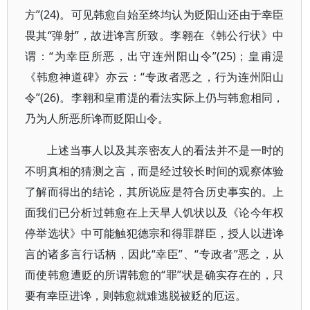
方”(24)。可见韩愈自始至终均认为贬阳山还由于幸臣
畏其“弹射”，故进谗言所致。李翱在《韩公行状》中
谓：“为幸臣所恶，出守连州阳山令”(25)；皇甫湜
《韩愈神道碑》亦云：“专政者恶之，行为连州阳山
令”(26)。李翱和皇甫湜的看法实际上仍与韩愈相同，
乃为人所恶所谗而贬阳山令。
上述当事人以及其亲密友人的看法并不是一时的
不明真相的猜测之言，而是经过较长时间的观察体验
了解而得出的结论，其所说应是符合历史事实的。上
面我们已分析过韩愈在上天旱人饥状以及《论今年权
停举选状》中可能触犯德宗和得罪群臣，授人以进谗
言的诸多言行话柄，因此“幸臣”、“专政者”恶之，从
而使韩愈遭贬的所谓韩愈的“罪”状是确实存在的，只
要有幸臣进谗，则韩愈就难逃脱被贬的厄运。