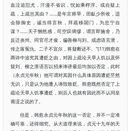
血泣追愆尤，汗漫不省识，怳如乘桴浮。或自疑上
疏，上疏岂其由？……是年京师旱，田畒少所收，适
会除御史，诚当得言秋，拜疏移閤门，为忠宁自
谋？……天子恻然感，司空叹绸缪，谓言即施舍，乃
反迁炎州。同官尽才俊，偏善柳与刘。或虑语言泄，
传之落冤仇。二子不宜尔，将疑断还不。”(11)韩愈在
两诗中追究其遭贬之由，对因上疏论天旱人饥以及怀
疑刘、柳之泄语言以招来谗谤最后均加以否定，此时
（永贞元年秋）他可谓对其因什么具体原因遭贬茫然
无识，只是认为他遭人谗毁致贬。韩愈既然否定了上
疏论天旱人饥事遭贬，则后人也就有因此而不认同皇
甫湜之说的了。
但是，韩愈永贞元年秋的这一否定，并不一定准
确可靠，还得细究。从大道理来说，贞元十九年的天