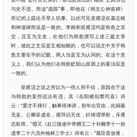
与史不违。而这“疏陈”事，即他在《韩文公神道碑》
所记的上疏论天旱人饥事。以此可见皇甫湜在墓志铭
和神道碑所说是一致的。李翱和皇甫湜均是韩愈之至
交，且互为文友，在他们为韩愈撰写上述三篇文章
时，彼此之文应是互相知晓的，也可以说文中关于韩
愈主要生平的记载，两人当是互为认同的。在这个意
义上，我们认为他们在韩愈贬阳山原因上的看法应是
一致的。
皇甫湜之说之所以为一些人所不信，原因在于这
与韩愈的某些说法有违。其《岳阳楼别窦司直》诗
云：“爱才不择行，触事得谗谤，前年出官由，此祸最
无妄。公卿采虚名，擢拜识天仗，奸猜谓弹射，斥逐
恣欺诳。”⑩又《赴江陵途中寄赠王二十补阙李十一拾
遗李二十六员外翰林三学士》诗有云：“孤臣昔放逐，