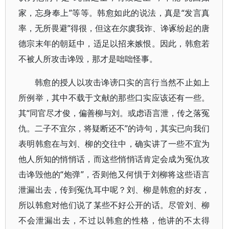
家，忘身奉上”等等。韩愈如此的说法，真是“发言真
率，无所畏避”得很，但这在尔虞我诈、谗诼纷起的唐
德宗末年的朝廷中，适足以招来嫉恨。因此，韩愈若
不被人所攻击谗毁，那才是咄咄怪事。
韩愈的授人以攻击谗谤口实的言行当然不止如上
所例举，其中不载于文献的那些口实应该还有一些。
其“同官尽才俊，偏善柳与刘。或虑语言泄，传之落冤
仇。二子不宜尔，将疑断还不”的诗句，其实已向我们
表明韩愈在与刘、柳的交往中，确实讲了一些不宜为
他人所知的悄悄话，而这些悄悄话肯定会成为冤仇攻
击谗毁他的“炮弹”，否则他又何惧于刘柳将这些语言
泄漏出去，传到冤仇耳中呢？刘、柳是韩愈的好友，
所以韩愈对他们说了某些不好公开的话。尽管刘、柳
不会泄漏出去，不过以韩愈的性格，他讲的不太得