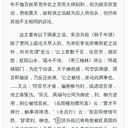
年不恤百姓旱荒年饥之苦而大肆刻剥，但为德宗所宠
信，势焰熏天，故程俱之说颇为后人所信从，但仍有
其他不太相同的议论。
这主要有以下两家之说。宋洪兴祖《韩子年谱》
除了赞同上疏论天旱人饥、为幸臣李实所馋而贬之说
外，尚补充谓“史云：‘公上章数千言，论宫市，德宗
怒，贬阳山令。’疏今不传。《寄三翰林》诗云：‘拜疏
移閤门，为忠宁自谋。天子侧然感，司空叹绸缪。谓
言即施设，乃反迁炎洲。’公之被绌，坐论此两事也。
……又云：‘同官尽才俊，偏善柳与刘，或虑语言泄，
传之落冤仇。’宗元、禹锡与公同为御史，刘、柳方进
用，则公被绌宜矣。《岳阳楼别窦司直》云：‘爱才不
择行，触事得谗滂。’《永贞行》云：‘吾尝同僚情可
胜。’皆谓刘、柳也。”⑥洪兴祖已将韩愈被贬原因归