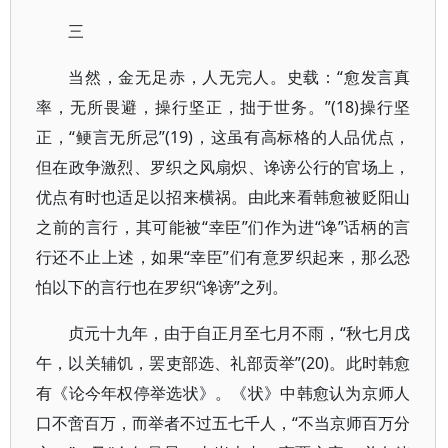
三
当然，金无足赤，人无完人。史载：“愈发言真
率，无所畏避，操行坚正，拙于世务。”(18)操行坚
正，“鲠言无所忌”(19)，这虽有高标格的人品优点，
但在政争激烈、罗织之风扇炽、谗谤公行的官场上，
优点有时也适足以招来横祸。由此来看韩愈被贬阳山
之前的言行，其可能被“幸臣”们作为进“谗”话柄的言
行还不止上述，如果“幸臣”们有意罗织起来，那么恐
怕以下的言行也在罗织“谗谤”之列。
贞元十九年，由于自正月至七月不雨，“秋七月戊
午，以关辅饥，罢吏部选、礼部贡举”(20)。此时韩愈
有《论今年权停举选状》。《状》中韩愈认为京师人
口不啻百万，而举者不过五七千人，“不当京师百万分