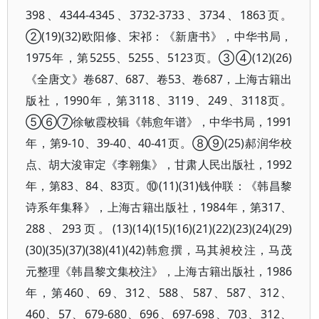
398、4344-4345、3732-3733、3734、1863页。
②(19)(32)欧阳修、宋祁：《新唐书》，中华书局，
1975年，第5255、5255、5123页。③④(12)(26)
《全唐文》卷687、687、卷53、卷687，上海古籍出
版社，1990年，第3118、3119、249、3118页。
⑤⑥⑦徐敏霞校辑《韩愈年谱》，中华书局，1991
年，第9-10、39-40、40-41页。⑧⑨(25)郝润华校
点、胡大浚审定《李翱集》，甘肃人民出版社，1992
年，第83、84、83页。⑩(11)(31)钱仲联：《韩昌黎
诗系年集释》，上海古籍出版社，1984年，第317、
288、293页。(13)(14)(15)(16)(21)(22)(23)(24)(29)
(30)(35)(37)(38)(41)(42)韩愈撰，马其昶校注，马茂
元整理《韩昌黎文集校注》，上海古籍出版社，1986
年，第460、69、312、588、587、587、312、
460、57、679-680、696、697-698、703、312、