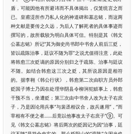
盾，可能因他有所避讳而不具体揭出，仅笼统言之而
已。皇甫湜所作乃私人化的神道碑和墓志铭，而这两
种文献是要传之久远，为后人了解死者的具体事迹而
撰写的，故所载较为明白具体可信。特别是其《韩文
公墓志铭》所记“其为御史尚书郎中书舍人前后三贬，
皆以疏陈治事，廷议不随为罪”之说尤值得注意，此处
将韩愈三次贬谪的原因分别归之于疏陈、治事与廷议
不随。如结合韩愈这三次之贬，其所说原因是相符
的。据李翱《韩公行状》，韩愈第二次由职方员外郎
贬国子博士乃因在处理华阴县令柳涧犯赃事上，韩愈
干预不当，坐遭贬；第三次由中书舍人改为太子右庶
子，乃是因论用兵事“与裴丞相议合，故兵遂用”，“而
宰相有不便之者……后竟以他事改太子右庶子”⑨。可
见《韩文公墓志铭》将后两次的贬因记为因“治事，廷
议不随”是符合史实的，那么贬阳山的“疏陈”之因当也