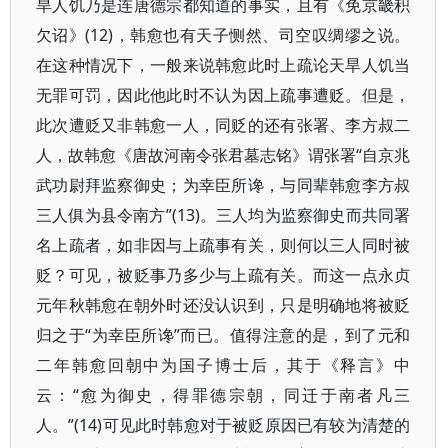
旱人饥乃是连唐德宗都知道的事实，且有《免京畿积
欠诏》(12)，韩愈也有天子恻然、司空叹绸缪之说。
在这种情况下，一般来说韩愈此时上疏论天旱人饥当
无罪可罚，因此他此时不认为因上疏事遭贬。但是，
此次遭贬又非韩愈一人，同贬的还有张署、李方叔二
人，故韩愈《唐故河南令张君墓志铭》谓张署“自京兆
武功尉拜监察御史；为幸臣所谗，与同辈韩愈李方叔
三人俱为县令南方”(13)。三人均为监察御史而共同署
名上疏者，如非因与上疏事有关，则何以三人同时被
贬？可见，被贬事乃多少与上疏有关。而这一点永贞
元年秋韩愈在朝外时还没认识到，只是明确地将被贬
归之于“为幸臣所谗”而已。值得注意的是，到了元和
二年韩愈回朝中为国子博士后，其于《释言》中
云：“愈为御史，得罪德宗朝，同迁于南者凡三
人。”(14)可见此时韩愈对于被贬原因已有较为清楚的