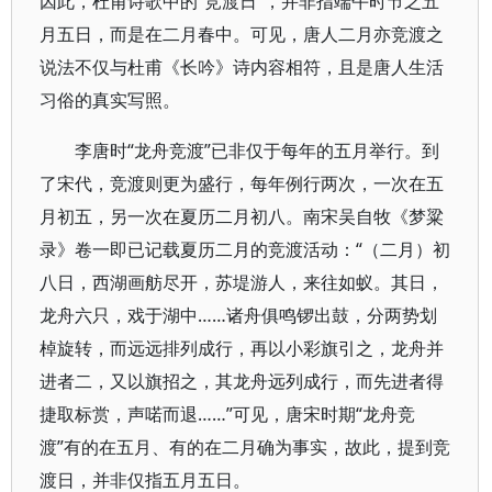
因此，杜甫诗歌中的“竞渡日”，并非指端午时节之五
月五日，而是在二月春中。可见，唐人二月亦竞渡之
说法不仅与杜甫《长吟》诗内容相符，且是唐人生活
习俗的真实写照。
李唐时“龙舟竞渡”已非仅于每年的五月举行。到
了宋代，竞渡则更为盛行，每年例行两次，一次在五
月初五，另一次在夏历二月初八。南宋吴自牧《梦粱
录》卷一即已记载夏历二月的竞渡活动：“（二月）初
八日，西湖画舫尽开，苏堤游人，来往如蚁。其日，
龙舟六只，戏于湖中……诸舟俱鸣锣出鼓，分两势划
棹旋转，而远远排列成行，再以小彩旗引之，龙舟并
进者二，又以旗招之，其龙舟远列成行，而先进者得
捷取标赏，声喏而退……”可见，唐宋时期“龙舟竞
渡”有的在五月、有的在二月确为事实，故此，提到竞
渡日，并非仅指五月五日。