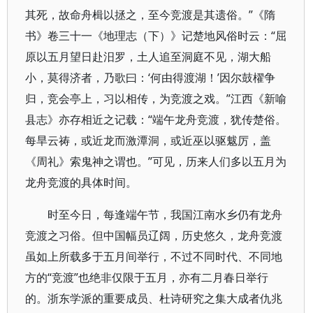
其死，故命舟楫以拯之，至今竞渡是其遗俗。”《隋
书》卷三十一《地理志（下）》记楚地风俗时云：“屈
原以五月望日赴汨罗，土人追至洞庭不见，湖大船
小，莫得济者，乃歌曰：‘何由得渡湖！’因尔鼓櫂争
归，竞会亭上，习以相传，为竞渡之戏。”江西《新喻
县志》亦存相近之记载：“端午龙舟竞渡，犹传楚俗。
每旱云祷，或近龙而激潭洞，或近巫以驱魃厉，盖
《周礼》索鬼神之谓也。”可见，历来人们多以五月为
龙舟竞渡的具体时间。
时至今日，每逢端午节，我国江南水乡仍有龙舟
竞渡之习俗。但中国幅员辽阔，历史悠久，龙舟竞渡
虽如上所载多于五月间举行，不过不同时代、不同地
方的“竞渡”也绝非仅限于五月，亦有二月春日举行
的。浙东学派的重要成员、杜诗研究之集大成者仇兆