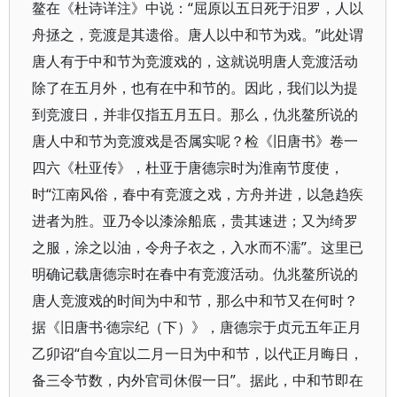
鳌在《杜诗详注》中说：“屈原以五日死于汨罗，人以
舟拯之，竞渡是其遗俗。唐人以中和节为戏。”此处谓
唐人有于中和节为竞渡戏的，这就说明唐人竞渡活动
除了在五月外，也有在中和节的。因此，我们以为提
到竞渡日，并非仅指五月五日。那么，仇兆鳌所说的
唐人中和节为竞渡戏是否属实呢？检《旧唐书》卷一
四六《杜亚传》，杜亚于唐德宗时为淮南节度使，
时“江南风俗，春中有竞渡之戏，方舟并进，以急趋疾
进者为胜。亚乃令以漆涂船底，贵其速进；又为绮罗
之服，涂之以油，令舟子衣之，入水而不濡”。这里已
明确记载唐德宗时在春中有竞渡活动。仇兆鳌所说的
唐人竞渡戏的时间为中和节，那么中和节又在何时？
据《旧唐书·德宗纪（下）》，唐德宗于贞元五年正月
乙卯诏“自今宜以二月一日为中和节，以代正月晦日，
备三令节数，内外官司休假一日”。据此，中和节即在