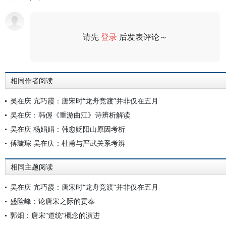
请先
登录
后发表评论～
评论
相同作者阅读
吴在庆 亢巧霞：唐宋时“龙舟竞渡”并非仅在五月
吴在庆：韩偓《重游曲江》诗辨析解读
吴在庆 杨娟娟：韩愈贬阳山原因考析
傅璇琮 吴在庆：杜甫与严武关系考辨
相同主题阅读
吴在庆 亢巧霞：唐宋时“龙舟竞渡”并非仅在五月
盛险峰：论唐宋之际的贡奉
郭畑：唐宋“道统”概念的演进