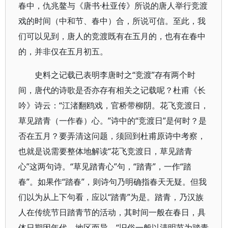
春中，仇兆鳌与《唐书·杜亚传》所说的唐人举行竞渡
戏的时间（中和节、春中）合，所说可信。至此，我
们可以见到，唐人的竞渡既有在五月的，也有在春中
的，并非仅在五月初五。
史料之记载已表明李唐时之“竞渡”存有两个时
间，唐代的诗歌是否亦存有相关之记载呢？杜甫《长
吟》诗云：“江渚翻鸥戏，官桥带柳阴。花飞竞渡日，
草见踏青（一作春）心。”诗中的“竞渡日”是何时？是
否在五月？要弄清这问题，须回到杜甫原诗中考察，
也就是说需要整体地解读“花飞竞渡日，草见踏青
心”这两句诗。“草见踏青心”句，“踏青”，一作“踏
春”。如果作“踏春”，则诗句乃明确指春天无疑。但我
们以为从上下句看，应以“踏青”为是。踏青，乃汉族
人在传统节日踏青节的活动，其时间一般在春日，具
体日期因年代、地区而异。“旧俗一般以清明节为踏青