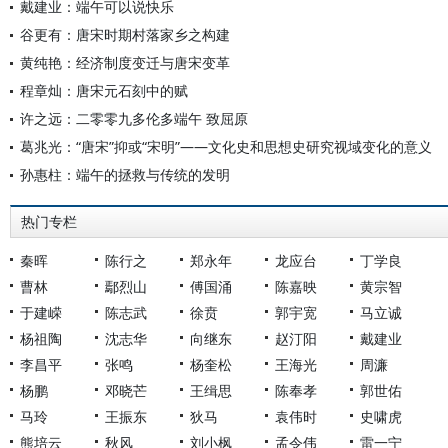
戴建业：端午可以说快乐
谷更有：唐宋时期村落家乡之构建
黄纯艳：经济制度变迁与唐宋变革
程章灿：唐宋元石刻中的赋
许之远：二零零九多伦多端午 致屈原
葛兆光：“唐宋”抑或“宋明”——文化史和思想史研究视域变化的意义
孙惠柱：端午的拯救与传统的发明
热门专栏
秦晖
陈行之
郑永年
龙应台
丁学良
曹林
鄢烈山
傅国涌
陈嘉映
黄宗智
于建嵘
陈志武
徐贲
郭宇宽
马立诚
杨祖陶
沈志华
向继东
赵汀阳
戴建业
李昌平
张鸣
杨奎松
王海光
周濂
杨鹏
邓晓芒
王缉思
陈奉孝
郭世佑
马玲
王振东
狄马
袁伟时
史啸虎
熊培云
秋风
刘小枫
孟令伟
雷一宁