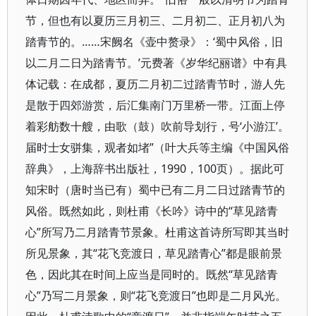
节，但也有以夏历三月初三、二月初二、正月初八为
踏青节的。……宋阙名《壶中赘录》：‘蜀中风俗，旧
以二月二日为踏青节。’元费著《岁华纪丽谱》中有具
体记载：在成都，夏历二月初二过踏青节时，游人先
是散于四郊游赏，后汇集南门万里桥一带。江面上停
着彩舫数十艘，由歌（鼓）吹前导划行，号‘小游江’。
届时士女骈集，观者如堵”（叶大兵等主编《中国风俗
辞典》，上海辞书出版社，1990，100页）。据此可
知宋时（唐时当已有）蜀中已有二月二日过踏青节的
风俗。既然如此，则杜甫《长吟》诗中的“草见踏青
心”所写乃二月踏青节景象。杜甫这首诗所写即其当时
所见景象，其“花飞竞渡日，草见踏青心”都是眼前景
色，因此其在时间上应当是同时的。既然“草见踏青
心”乃写二月景象，则“花飞竞渡日”也即是二月风光。