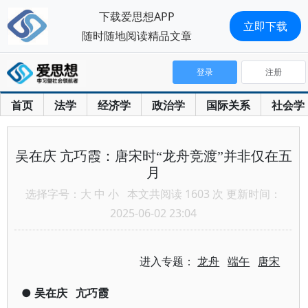
下载爱思想APP
立即下载
随时随地阅读精品文章
登录
注册
首页
法学
经济学
政治学
国际关系
社会学
吴在庆 亢巧霞：唐宋时“龙舟竞渡”并非仅在五
月
选择字号：
大
中
小
本文共阅读 1603 次 更新时间：
2025-06-02 23:04
进入专题：
龙舟
端午
唐宋
●
吴在庆
亢巧霞