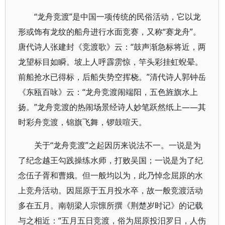
“龙舟竞渡”是中国一项传统的民俗活动，它以龙
形或饰有龙纹的船舟进行水面竞赛，又称“赛龙舟”。
唐代诗人张建封《竞渡歌》云：“鼓声渐急标将近，两
龙望标目如瞬。坡上人呼霹雳惊，竿头彩挂虹蜺晕。
前船抢水已得标，后船失势空挥桡。”清代诗人郭钟岳
《东瓯百咏》云：“龙舟竞渡闹端阳，五色旌旗水上
扬。”龙舟竞渡的热闹场景经诗人妙笔跃然纸上——其
时彩舟竞渡，锦旗飞舞，锣鼓喧天。
关于“龙舟竞渡”之起因历来说法不一。一说是为
了纪念越王勾践操练水师，打败吴国；一说是为了纪
念伍子胥和曹娥。但一般均以为，此乃悼念屈原的水
上竞舟活动。因屈原于五月投水卒，故一般竞渡活动
多在五月。南朝梁人宗懔所撰《荆楚岁时记》的记载
与之相近：“五月五日竞渡，俗为屈原投汨罗日，人伤