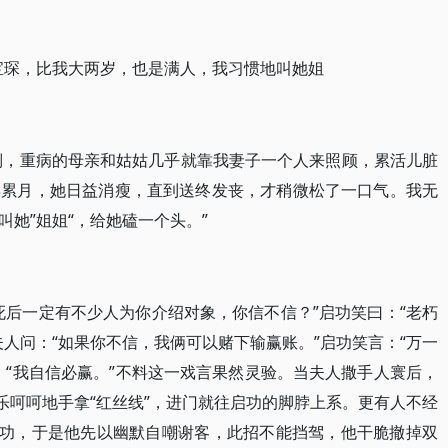
宝琛，比我大两岁，也是满人，我习惯地叫她姐
病倒，重病的母亲和姑姑几乎就靠我妻子一个人来照顾，累活儿脏
年累月，她日益消瘦，直到送终发丧，才稍微松了一口气。我无
她”姐姐“，给她磕一个头。”
死后一定有不少人为你介绍对象，你信不信？”启功笑曰：“老朽
人问：“如果你不信，我俩可以赌下输赢账。”启功笑言：“万一
：“我自信必赢。”不料这一戏言果然灵验。当夫人撒手人寰后，
乐呵呵地手拿“红丝线”，进门就往启功的脚脖上系。更有人不经
启功，于是他先以幽默自嘲谢客，此招不能挡驾，他干脆撤掉双