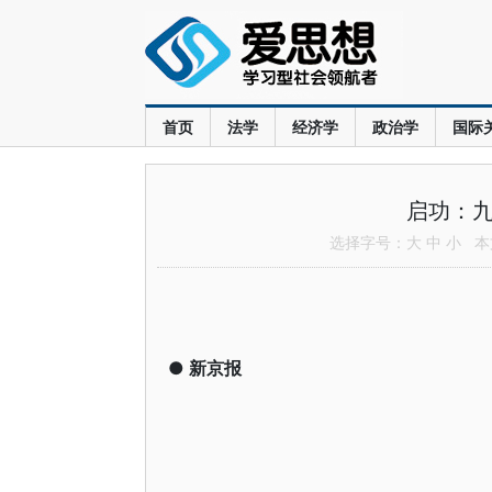
首页
法学
经济学
政治学
国际
启功：九
选择字号：
大
中
小
本文
●
新京报