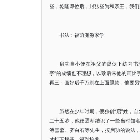
昼，乾隆即位后，封弘昼为和亲王，我们
书法：福荫渊源家学
启功自小便在祖父的督促下练习书
字”的成绩也不理想，以致后来他的画比
再三：画好后千万别在上面题款，他要另
虽然在少年时期，便独创“启”姓，自
二十五岁，他便逐渐结识了一些当时知
溥雪斋、齐白石等先生，按启功的说法
才打下根基、得到培养。