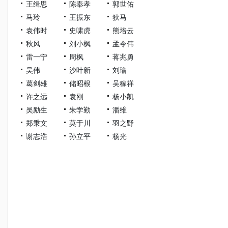
王缉思
陈奉孝
郭世佑
马玲
王振东
狄马
袁伟时
史啸虎
熊培云
秋风
刘小枫
孟令伟
雷一宁
周枫
蒋兆勇
吴伟
沙叶新
刘瑜
葛剑雄
储昭根
吴稼祥
许之远
袁刚
杨小凯
吴励生
朱学勤
潘维
郑秉文
莫于川
羽之野
谢志浩
孙立平
杨光