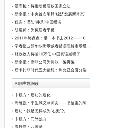
最高检：将推动反腐败国家立法
新京报：中央首次阐释“经济发展新常态”九大特征
程实：谨防“捧杀”中国经济
胡耀邦：为冤屈者平反
2011年终盘点：带一本书去2012——100人的阅读视界
学者指占领华尔街示威者错误理解市场经济
财政收入将破10万亿 中国真该减税了
新京报：康菲公司为何敢一骗再骗
后卡扎菲时代五大猜想：利比亚会否分裂
相同主题阅读
卞毓方：启功的造化
周维强：平生风义兼师友——书信里的陈垣师生
启功：我是怎样成为“右派”的
卞毓方：门外独白
袁行霈：八挽录