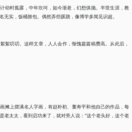
。计幼时孤露，中年坎坷，如今渐老，幻想俱抛。半世生涯，教
名无实，饭桶脓包。偶然弄些蹊跷，像博学多闻见识超。
，絮絮叨叨。这样文章，人人会作，惭愧篇篇稿费高。从此后，
见画摊上摆满名人字画，有赵朴初、董寿平和他自己的作品，每
是老太太，看到启功来了，就对旁人说：“这个老头好，这个老