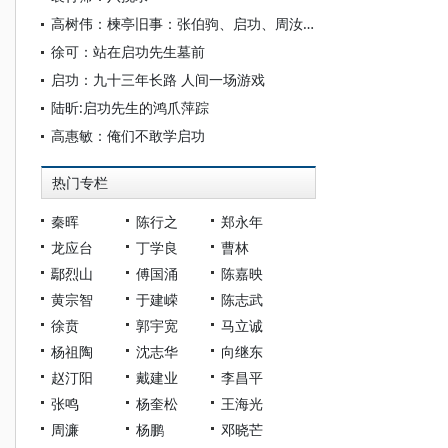
高树伟：楝亭旧事：张伯驹、启功、周汝昌与《楝亭图》
徐可：站在启功先生墓前
启功：九十三年长路 人间一场游戏
陆昕:启功先生的鸿爪萍踪
高惠敏：俺们不敢学启功
热门专栏
秦晖
陈行之
郑永年
龙应台
丁学良
曹林
鄢烈山
傅国涌
陈嘉映
黄宗智
于建嵘
陈志武
徐贲
郭宇宽
马立诚
杨祖陶
沈志华
向继东
赵汀阳
戴建业
李昌平
张鸣
杨奎松
王海光
周濂
杨鹏
邓晓芒