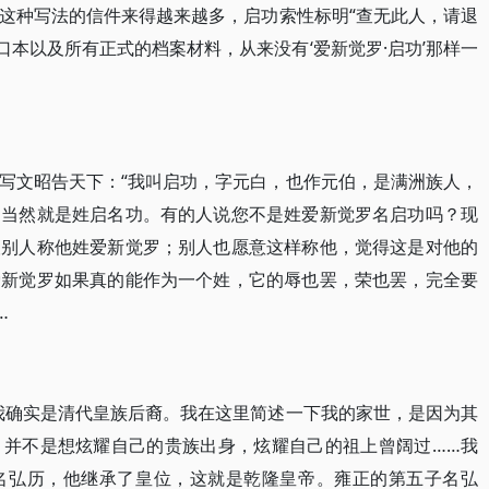
这种写法的信件来得越来越多，启功索性标明“查无此人，请退
口本以及所有正式的档案材料，从来没有‘爱新觉罗·启功’那样一
写文昭告天下：“我叫启功，字元白，也作元伯，是满洲族人，
，当然就是姓启名功。有的人说您不是姓爱新觉罗名启功吗？现
望别人称他姓爱新觉罗；别人也愿意这样称他，觉得这是对他的
爱新觉罗如果真的能作为一个姓，它的辱也罢，荣也罢，完全要
…
我确实是清代皇族后裔。我在这里简述一下我的家世，是因为其
，并不是想炫耀自己的贵族出身，炫耀自己的祖上曾阔过……我
名弘历，他继承了皇位，这就是乾隆皇帝。雍正的第五子名弘