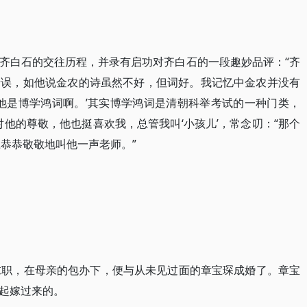
齐白石的交往历程，并录有启功对齐白石的一段趣妙品评：“齐
错误，如他说金农的诗虽然不好，但词好。我记忆中金农并没有
他是博学鸿词啊。’其实博学鸿词是清朝科举考试的一种门类，
我对他的尊敬，他也挺喜欢我，总管我叫‘小孩儿’，常念叨：“那个
应恭恭敬敬地叫他一声老师。”
求职，在母亲的包办下，便与从未见过面的章宝琛成婚了。章宝
起嫁过来的。