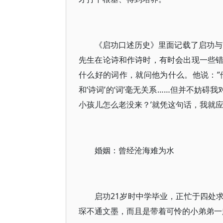
《启功口述历史》里面记载了启功与
先生在论诗和作诗时，有时会出现一些
什么好的词作，就问他为什么。他说：”
和‘诗词’的‘词’毫无关系……但并不妨碍
小孩儿怎么老没来？’就凭这句话，我就
婚姻：曾经沧海难为水
启功21岁时中学毕业，正忙于四处
琛不通文墨，而且是带着可怜的小弟弟一