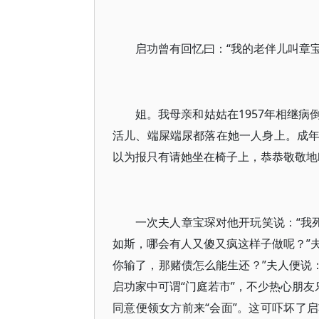
启功曾有回忆曰：“我的老伴儿叫章
姐。我母亲和姑姑在1957年相继
活儿、端屎端尿都落在她一人身上。成
以为报只有请她坐在椅子上，恭恭敬敬地叫
一次夫人章宝琛对他开玩笑说：“我
如斯，哪会有人又傻又疯这样子做呢？”夫
你输了，那赌债怎么能生还？”夫人便说
启功家中可谓“门庭若市”，不少热心朋友
同意便领女方前来“会面”。这可吓坏了