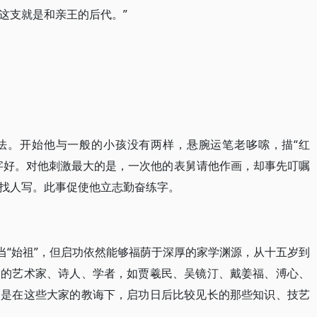
这支就是和亲王的后代。”
法。开始他与一般的小孩没有两样，悬腕运笔老哆嗦，描“红
字好。对他刺激最大的是，一次他的表舅请他作画，却事先叮嘱
找人写。此事促使他立志勤奋练字。
当“始祖”，但启功依然能够福荫于深厚的家学渊源，从十五岁到
名的艺术家、诗人、学者，如贾羲民、吴镜汀、戴姜福、溥心、
，是在这些大家的教诲下，启功日后比较见长的那些知识、技艺