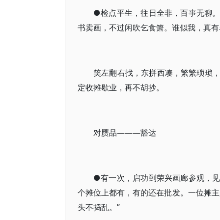
●检点平生，往日全非，百事无聊
书卖画，不过闲吹乞食箫。谁似我，真有
笑左翻右找，东拼西凑，繁繁琐琐
定收摊歇业，再不胡抄。
对赝品———豁达
●有一次，启功到荣兴画廊参观，
个摊位上都有，有的还在批发。一位摊主
头不捣乱。”