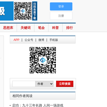
登录
注册
思想库
关键词
笔会
科普
排行
|
|
|
APP
公众号
微博
手机版
相同作者阅读
启功：九十三年长路 人间一场游戏