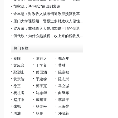
胡家源：谈“税负”请回到常识
余丰慧：财政收入减缓倒逼政府预算改革
厦门大学课题组：警惕过多财政收入侵蚀市场机制
梁发芾：非税收入大幅增加是可怕的倒退
何代欣：为什么越减税，收上来的税收反而越多
热门专栏
秦晖
陈行之
郑永年
龙应台
丁学良
曹林
鄢烈山
傅国涌
陈嘉映
黄宗智
于建嵘
陈志武
徐贲
郭宇宽
马立诚
杨祖陶
沈志华
向继东
赵汀阳
戴建业
李昌平
张鸣
杨奎松
王海光
周濂
杨鹏
邓晓芒