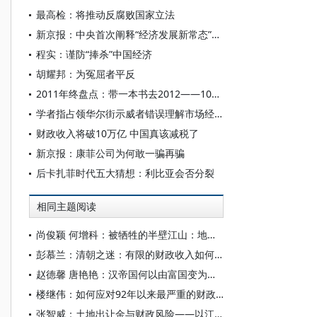
最高检：将推动反腐败国家立法
新京报：中央首次阐释“经济发展新常态”九大特征
程实：谨防“捧杀”中国经济
胡耀邦：为冤屈者平反
2011年终盘点：带一本书去2012——100人的阅读视界
学者指占领华尔街示威者错误理解市场经济
财政收入将破10万亿 中国真该减税了
新京报：康菲公司为何敢一骗再骗
后卡扎菲时代五大猜想：利比亚会否分裂
相同主题阅读
尚俊颖 何增科：被牺牲的半壁江山：地域不平等如何引发明末起义?
彭慕兰：清朝之迷：有限的财政收入如何维持长期统治？
赵德馨 唐艳艳：汉帝国何以由富国变为强国
楼继伟：如何应对92年以来最严重的财政收入下滑
张智威：土地出让金与财政风险——以江苏为样本