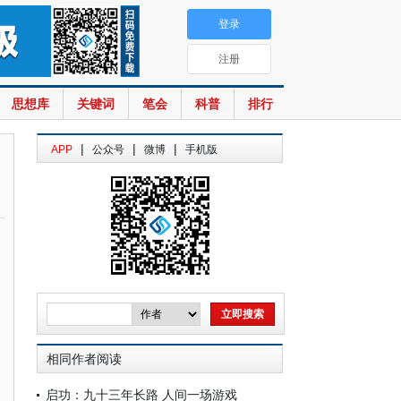
登录
注册
思想库
关键词
笔会
科普
排行
|
|
|
APP
公众号
微博
手机版
相同作者阅读
启功：九十三年长路 人间一场游戏