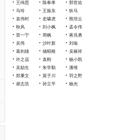
王缉思
陈奉孝
郭世佑
马玲
王振东
狄马
袁伟时
史啸虎
熊培云
秋风
刘小枫
孟令伟
雷一宁
周枫
蒋兆勇
吴伟
沙叶新
刘瑜
葛剑雄
储昭根
吴稼祥
许之远
袁刚
杨小凯
吴励生
朱学勤
潘维
郑秉文
莫于川
羽之野
谢志浩
孙立平
杨光