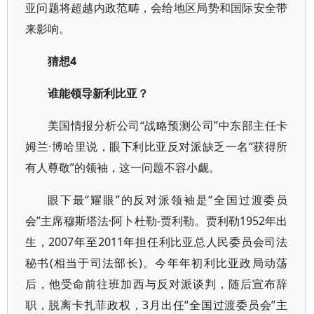
亚问题将超越内政范畴，会给地区局势和国际安全带
来影响。
猜想4
谁能领导新利比亚？
美国情报分析公司“战略预测公司”中东部主任卡
姆兰·博哈里说，眼下利比亚反对派缺乏一名“获得所
有人尊敬”的领袖，这一问题不容小觑。
眼下最“耀眼”的反对派领袖是“全国过渡委员
会”主席穆斯塔法·阿卜杜勒-贾利勒。贾利勒1952年出
生，2007年至2011年担任利比亚总人民委员会司法
秘书(相当于司法部长)。今年年初利比亚政局动荡
后，他受命前往班加西与反对派谈判，随后宣布辞
职，脱离卡扎菲政权，3月出任“全国过渡委员会”主