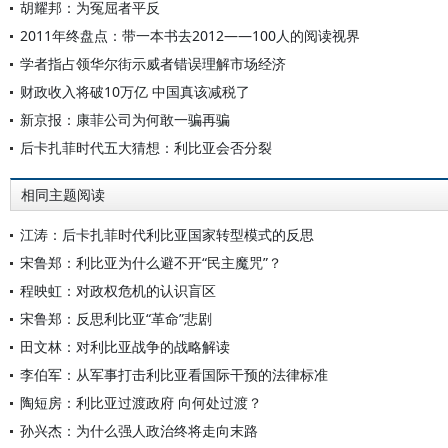
胡耀邦：为冤屈者平反
2011年终盘点：带一本书去2012——100人的阅读视界
学者指占领华尔街示威者错误理解市场经济
财政收入将破10万亿 中国真该减税了
新京报：康菲公司为何敢一骗再骗
后卡扎菲时代五大猜想：利比亚会否分裂
相同主题阅读
江涛：后卡扎菲时代利比亚国家转型模式的反思
宋鲁郑：利比亚为什么避不开“民主魔咒”？
程映虹：对政权危机的认识盲区
宋鲁郑：反思利比亚“革命”悲剧
田文林：对利比亚战争的战略解读
李伯军：从军事打击利比亚看国际干预的法律标准
陶短房：利比亚过渡政府 向何处过渡？
孙兴杰：为什么强人政治终将走向末路