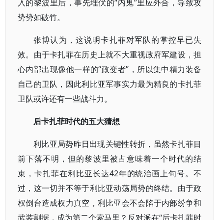
入的黎波里后，事先埋伏的“内鬼”里应外合，导致攻
势势如破竹。
张博认为，这说明卡扎菲对军队的掌控早已失
效。由于卡扎菲在历史上就不大重视政府军建设，担
心内部出现像他一样的“政变者”，所以集中精力装备
自己的卫队，因此利比亚军事实力最为精良的卡扎菲
卫队或许还有一些战斗力。
后卡扎菲时代的五大猜想
利比亚局势昨日出现关键性转折，虽然卡扎菲目
前下落不明，但的黎波里被占意味着一个时代的结
束，卡扎菲在利比亚长达42年的统治画上句号。不
过，这一切并不等于利比亚动荡局势的终结。由于政
权倒台造成权力真空，利比亚会不会陷于内部纷争和
武装割据，成为第二个索马里？反对派在“后卡扎菲时