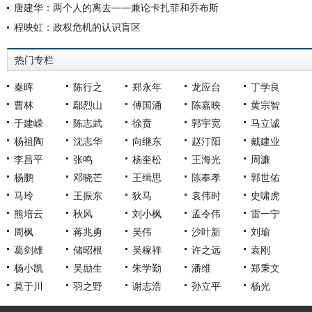
唐建华：两个人的离去——兼论卡扎菲和乔布斯
程映虹：政权危机的认识盲区
热门专栏
秦晖
陈行之
郑永年
龙应台
丁学良
曹林
鄢烈山
傅国涌
陈嘉映
黄宗智
于建嵘
陈志武
徐贲
郭宇宽
马立诚
杨祖陶
沈志华
向继东
赵汀阳
戴建业
李昌平
张鸣
杨奎松
王海光
周濂
杨鹏
邓晓芒
王缉思
陈奉孝
郭世佑
马玲
王振东
狄马
袁伟时
史啸虎
熊培云
秋风
刘小枫
孟令伟
雷一宁
周枫
蒋兆勇
吴伟
沙叶新
刘瑜
葛剑雄
储昭根
吴稼祥
许之远
袁刚
杨小凯
吴励生
朱学勤
潘维
郑秉文
莫于川
羽之野
谢志浩
孙立平
杨光