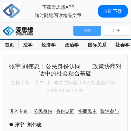
下载爱思想APP
立即下载
随时随地阅读精品文章
登录
注册
首页
法学
经济学
政治学
国际关系
社会学
张宇 刘伟忠：公民身份认同——政策协商对
话中的社会粘合基础
选择字号：
大
中
小
本文共阅读 3262 次 更新时间：
2015-03-06 20:39
进入专题：
公民身份
身份认同
协商民主
政治参与
●
张宇
刘伟忠