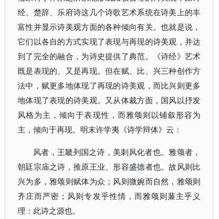
经、楚辞、乐府诗这几个诗歌艺术系统在诗美上的丰
富性并显示诗美观方面的各种倾向有关。也就是说，
它们以各自的方式实现了表现与再现的诗美观，并达
到了完全的融合，为诗史提供了典范。《诗经》艺术
既是表现的、又是再现。但在赋、比、兴三种创作方
法中，赋更多地体现了再现的诗美观，而比兴则更多
地体现了表现的诗美观。又从体裁方面，国风以抒发
风格为主，倾向于表现性，而雅颂则以铺叙形容为
主，倾向于再现。明末许学夷《诗学辩体》云：
风者，王畿列国之诗，美刺风化者也。雅颂者，
朝廷宗庙之诗，推原王业、形容盛德者也。故风则比
兴为多，雅颂则赋体为众；风则微婉而自然，雅颂则
齐庄而严密；风则专发乎性情，而雅颂则蒹主乎义
理：此诗之源也。