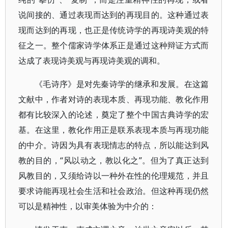
说间接的、通过表现而达到的再现目的。这种通过表
现而达到的再现，也正是传统诗学的再现诗美观的特
征之一。整个儒家诗学体系正是通过这种辩证方式而
达成了表现诗美观与再现诗美观的调和。
《毛诗序》是对先秦诗学的继承和发展。在这篇
文献中，作者对诗的表现本质、再现功能、教化作用
都有比较深入的论述，奠定了整个中国古典诗学的宏
基。在这里，教化作用正是联系表现本质与再现功能
的中介。诗因为具有表现情志的特点，所以能达到风
教的目的，“风以动之，教以化之”。但为了真正达到
风教目的，又须给诗以一种外在性的伦理规范，并且
要求诗能再现社会生活和社会政治。但这种再现仍然
可以是精神性，以审美体验为中介的：