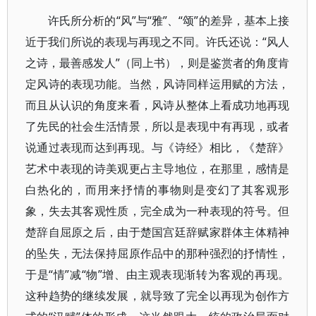
许氏所分析的“风”与“雅”、“颂”的差异，基本上接
近于我们所说的表现与再现之不同。许氏还说：“风人
之诗，最善感发人”（同上书），则是鉴赏者的角度肯
定风诗的表现功能。当然，风诗同样运用赋的方法，
而且从认识的角度来看，风诗从整体上看成功地再现
了先民的社会生活情景，所以是表现中有再现，或者
说通过表现而达到再现。与《诗经》相比，《楚辞》
艺术中表现的诗美观更占主导地位，在那里，感情是
白热化的，而用来抒情的事物则是变幻了其客观形
象，失去其客观性质，完全成为一种表现的符号。但
楚辞自屈原之后，由于楚国宫廷辞赋家群体主体精神
的坠失，无法保持屈原作品中的那种强烈的抒情性，
于是“情”减“物”增、由主观表现渐转为客观的再现。
这种趋势的继续发展，就导致了完全以再现为创作方