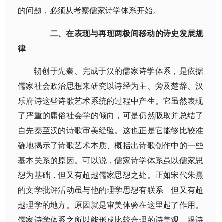
的问题，必须从考察儒家诗学体系开始。
二、在表现与再现两极间移动的诗史发展规
律
轫创于先秦、完成于汉的儒家诗学体系，是依据
儒家社会政治思想来研究以诗经为主、旁及楚辞、汉
乐府诗这些诗歌艺术系统的过程中产生。它虽然表现
了严重的庸俗社会学的倾向，可是仍然吸取并总结了
自先秦至汉的诗歌审美经验。这也正是它能够比较准
确地揭示了诗歌艺术本质、概括出诗歌创作中的一些
基本关系的原因。可以说，儒家诗学体系虽以儒家思
想为基础，但又有超越儒家思想之处。正如宋代朱熹
的文学批评活动虽与他的理学思想有联系，但又有超
越理学的地方。原因就是审美体验在这里起了作用。
儒家诗学体系之所以能形成比较合理的诗美观，跟诗