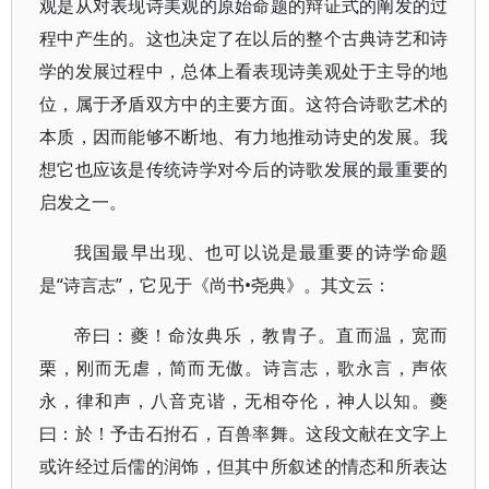
观是从对表现诗美观的原始命题的辩证式的阐发的过
程中产生的。这也决定了在以后的整个古典诗艺和诗
学的发展过程中，总体上看表现诗美观处于主导的地
位，属于矛盾双方中的主要方面。这符合诗歌艺术的
本质，因而能够不断地、有力地推动诗史的发展。我
想它也应该是传统诗学对今后的诗歌发展的最重要的
启发之一。
我国最早出现、也可以说是最重要的诗学命题
是“诗言志”，它见于《尚书•尧典》。其文云：
帝曰：夔！命汝典乐，教胄子。直而温，宽而
栗，刚而无虐，简而无傲。诗言志，歌永言，声依
永，律和声，八音克谐，无相夺伦，神人以知。夔
曰：於！予击石拊石，百兽率舞。这段文献在文字上
或许经过后儒的润饰，但其中所叙述的情态和所表达