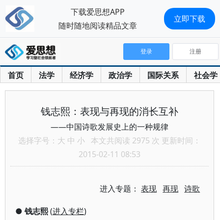
下载爱思想APP
立即下载
随时随地阅读精品文章
登录
注册
首页
法学
经济学
政治学
国际关系
社会学
钱志熙：表现与再现的消长互补
——中国诗歌发展史上的一种规律
选择字号：
大
中
小
本文共阅读 2975 次 更新时间：
2015-02-11 08:53
进入专题：
表现
再现
诗歌
●
钱志熙
(
进入专栏
)