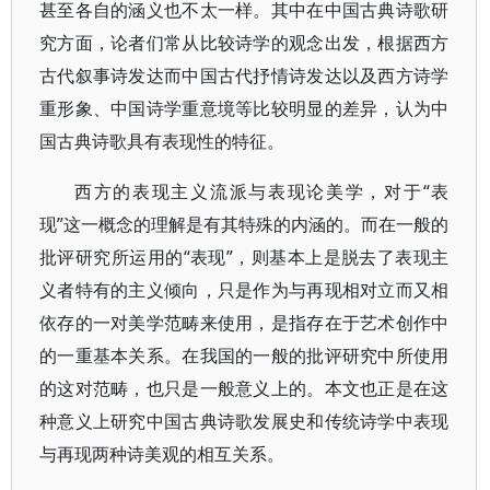
甚至各自的涵义也不太一样。其中在中国古典诗歌研
究方面，论者们常从比较诗学的观念出发，根据西方
古代叙事诗发达而中国古代抒情诗发达以及西方诗学
重形象、中国诗学重意境等比较明显的差异，认为中
国古典诗歌具有表现性的特征。
西方的表现主义流派与表现论美学，对于“表
现”这一概念的理解是有其特殊的内涵的。而在一般的
批评研究所运用的“表现”，则基本上是脱去了表现主
义者特有的主义倾向，只是作为与再现相对立而又相
依存的一对美学范畴来使用，是指存在于艺术创作中
的一重基本关系。在我国的一般的批评研究中所使用
的这对范畴，也只是一般意义上的。本文也正是在这
种意义上研究中国古典诗歌发展史和传统诗学中表现
与再现两种诗美观的相互关系。