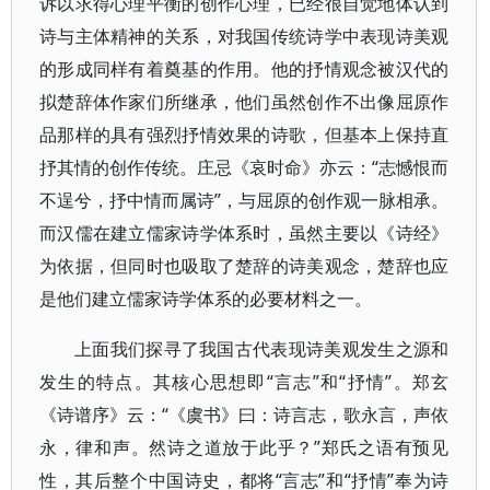
诉以求得心理平衡的创作心理，已经很自觉地体认到
诗与主体精神的关系，对我国传统诗学中表现诗美观
的形成同样有着奠基的作用。他的抒情观念被汉代的
拟楚辞体作家们所继承，他们虽然创作不出像屈原作
品那样的具有强烈抒情效果的诗歌，但基本上保持直
抒其情的创作传统。庄忌《哀时命》亦云：“志憾恨而
不逞兮，抒中情而属诗”，与屈原的创作观一脉相承。
而汉儒在建立儒家诗学体系时，虽然主要以《诗经》
为依据，但同时也吸取了楚辞的诗美观念，楚辞也应
是他们建立儒家诗学体系的必要材料之一。
上面我们探寻了我国古代表现诗美观发生之源和
发生的特点。其核心思想即“言志”和“抒情”。郑玄
《诗谱序》云：“《虞书》曰：诗言志，歌永言，声依
永，律和声。然诗之道放于此乎？”郑氏之语有预见
性，其后整个中国诗史，都将“言志”和“抒情”奉为诗