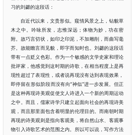
习的刘勰的这段话：
自近代以来，文贵形似。窥情风景之上，钻貌草
木之中。吟咏所发，志惟深远；体物为妙，功在密
附。故巧言切状，如印之印泥，不加雕削，而曲写毫
芥。故能瞻言而见貌，即字而知时也。刘勰的这段话
带有一点贬义色彩。作为一个敏感的文学史家和理论
批评家，他感觉到这时期的诗歌，在相当程度上是再
现性超过了表现性，或者说再现没有达到表现效果，
即停留在形似阶段而没有向“神似”进一步发展。但正
是这种再现诗美观促使文人诗进入一个新的周期运动
之中。而且，儒家诗学只建立起面向社会的再现诗美
观，而且那里面包含着明显的伦理目的。而南朝时期
再现的诗美观则是指向客观美，将自然山水、客观事
物引入诗歌艺术的范围之内。所以可以说，写作方法