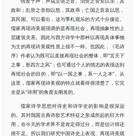
情发于声，声成文谓之音。治世之音安以乐，其
政和；乱世之音怨以怒，其政乖；亡国之音哀以思，
其民困。可以看出，这与季札观乐的方式十分接近。
儒家再现诗美观强调的是再现社会，再现抽象性的上
层建筑关系。因此与西方诗学中那种以再现具体事物
为主的再现诗美观性质上很不一样。也因此，《毛诗
序》作者认为既可以直接再现社会的整体，即“言天下
之事，形四方之风”；也可通过个人的情志的表现达到
再现社会的目的，即“以一国之事，系一人之本”。从
这里，儒家再现诗美观的特点就看得很清楚了，它完
全是从“诗用”的角度去阐发的。
儒家诗学思想对诗史和诗学史的影响是很深远
的。其对我国古典诗歌艺术特征之形成所起的巨大作
用，在今天的学术界不是肯定得过分，而是估计得还
很不足。所以我们研究中国诗史上表现、再现诗美观