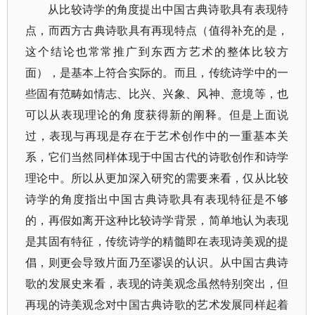
从比较诗学的角度提出中国古典诗歌具有表现特
点，而西方古典诗歌具有再现特点（值得补充的是，
这个结论也常常推广到东西方艺术的整体比较方
面），是基本上符合实际的。而且，传统诗学中的一
些固有范畴如情志、比兴、兴象、风神、意境等，也
可以从表现理论的角度获得新的阐释。但是上面说
过，表现与再现是存在于艺术创作中的一重基本关
系，它们当然同样体现于中国古代的诗歌创作和诗学
理论中。所以从更加深入研究的需要来看，仅从比较
诗学的角度指出中国古典诗歌具有表现特征是不够
的，再假如离开这种比较诗学背景，简单地认为表现
是其固有特征，传统诗学的精髓即在表现诗美观的提
倡，则更会导致片面乃至谬误的认识。从中国古典诗
歌的发展史来看，表现的诗美观念虽然特别突出，但
再现的诗美观念对中国古典诗歌的艺术发展同样起着