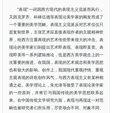
“表现”一词因西方现代的表现主义流派而风行，
又因克罗齐、科林伍德等表现论美学家的阐发而成了
一个重要的美学范畴。表现主义流派反对艺术仅仅只
是复制世界，主张艺术应直接表现作者的主观精神世
界，给西方注重再现的艺术传统带来很大的冲击。表
现论的美学家们则提出艺术即表现、表现即直觉、表
现即美等一系列逻辑推论，也是西方美学观念上的一
次重要的推进。在我国，表现的艺术观念和美学思想
也有较大的影响。创作上，我国现代重视抒情、重视
主观表现的诗歌创作风气，与西方表现主义有某种相
通之处。美学理论上，朱光潜等接受了表现论美学家
的一些原则，并将它与我国传统的美学思想联系起
来。在中国传统文学研究方面，表现与再现这一对范
畴也被研究者们所乐用，尽管场合不同、对象不同、