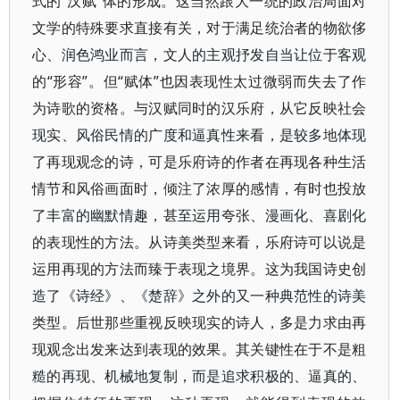
式的“汉赋”体的形成。这当然跟大一统的政治局面对
文学的特殊要求直接有关，对于满足统治者的物欲侈
心、润色鸿业而言，文人的主观抒发自当让位于客观
的“形容”。但“赋体”也因表现性太过微弱而失去了作
为诗歌的资格。与汉赋同时的汉乐府，从它反映社会
现实、风俗民情的广度和逼真性来看，是较多地体现
了再现观念的诗，可是乐府诗的作者在再现各种生活
情节和风俗画面时，倾注了浓厚的感情，有时也投放
了丰富的幽默情趣，甚至运用夸张、漫画化、喜剧化
的表现性的方法。从诗美类型来看，乐府诗可以说是
运用再现的方法而臻于表现之境界。这为我国诗史创
造了《诗经》、《楚辞》之外的又一种典范性的诗美
类型。后世那些重视反映现实的诗人，多是力求由再
现观念出发来达到表现的效果。其关键性在于不是粗
糙的再现、机械地复制，而是追求积极的、逼真的、