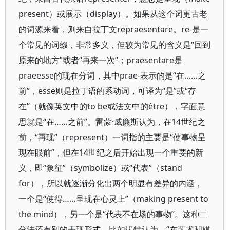
present）或展示（display）。如果从这个词更古老
的词源来看，则来自拉丁文repraesentare。re-是一
个常见的词缀，非常多义，但较为常见的含义是“回到
原来的地方”或者“再来一次”；praesentare是
praeesse的现在分词，其中prae-表示的是“在……之
前”，esse则是拉丁语的系动词，可译为“是”或“存
在”（就像英文中的to be或法文中的être），字面意
思就是“在……之前”。雷蒙·威廉斯认为，在14世纪之
前，“再现”（represent）一词指的主要是“使事物呈
现在眼前”，但在14世纪之后开始出现一个重要的新
义，即“象征”（symbolize）或“代表”（stand
for），所以就逐渐分化出两个明显有差异的内涵，
一个是“使得……呈现在心灵上”（making present to
the mind），另一个是“代表不在场的事物”。这种二
分法还有别的表现形式，比如诺特认为，“在艺术和媒