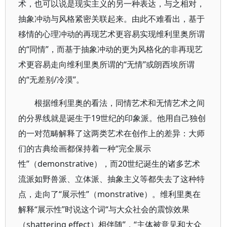
术，也可以说是现实主义的另一种表达，与之相对，
抽象冲动与风格紧密关联起来。由此不难看出，基于
移情的心理冲动的再现艺术更容易实现维利里奥所谓
的“同情”，而基于抽象冲动的更为风格化的非再现艺
术更容易走向维利里奥所谓的“无情”或朗西埃所谓
的“无差别/冷漠”。
根据维利里奥的看法，同情艺术和无情艺术之间
的分界线就是诞生于19世纪的印象派。他用自己独创
的一对范畴解释了这两类艺术在创作上的差异：大师
们的古典绘画都保持着一种“完全展示
性”（demonstrative），而20世纪诞生的诸多艺术
流派如野兽派、立体派、抽象主义等都失去了这种特
点，走向了“展示性”（monstrative）。维利里奥在
解释“展示性”时说这个词“与大众社会的震惊效果
（shattering effect）相伴随”，“主体被意见和大众