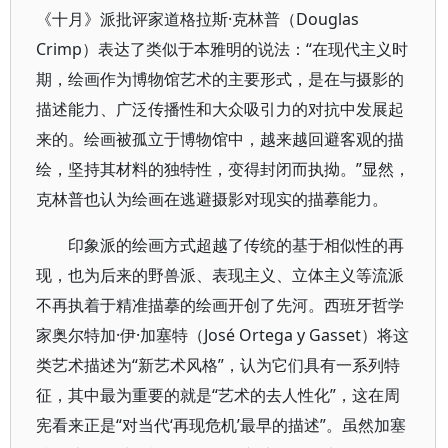
《十月》派批评家道格拉斯·克林普（Douglas
Crimp）表达了类似于本雅明的说法：“在现代主义时
期，绘画作为博物馆艺术的主要形式，是在与摄影的
描述能力、广泛传播性和大众吸引力的对抗中发展起
来的。绘画被孤立于博物馆中，越来越回避客观的描
绘，坚持其材料的独特性，变得封闭而执拗。”显然，
克林普也认为绘画在逃避摄影对现实的描摹能力。
印象派的绘画方式超越了传统的基于相似性的再
现，也为后来的野兽派、表现主义、立体主义等流派
不再执着于精准描摹的绘画开创了先河。西班牙哲学
家奥尔特加·伊·加塞特（José Ortega y Gasset）将这
类艺术描述为“新艺术风格”，认为它们具有一系列特
征，其中最为重要的就是“艺术的去人性化”，这在周
宪看来正是“对当代‘再现危机’最早的描述”。虽然加塞