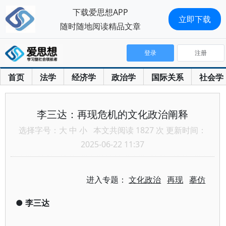
下载爱思想APP
立即下载
随时随地阅读精品文章
登录
注册
首页
法学
经济学
政治学
国际关系
社会学
李三达：再现危机的文化政治阐释
选择字号：
大
中
小
本文共阅读 1827 次 更新时间：
2025-06-22 11:37
进入专题：
文化政治
再现
摹仿
●
李三达