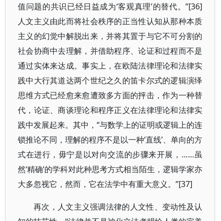
值问题的共识已经日益成为‘客观真理’的替代。”[36]
人文主义由此而将社会秩序的正当性认知从那种本质
主义的幻觉中解脱出来，并将其置于与它不可分割的
社会协商中去理解，并借助程序、论证和过程而不是
通过实体来达成。事实上，在欧陆法律理论和法律实
践中大行其道达两个世纪之久的笛卡尔式的逻辑演绎
思维方式已经愈来愈遭致多方面的抨击，作为一种替
代，论证、商谈理论和程序正义在法律理论和法律实
践中发展起来。其中，“与数学上的证明或逻辑上的连
锁推论不同，理解的程序不是以一种‘直线’、单向的方
式在进行，毋宁是以对向交流的步骤来开展，……虽
然‘精确’的学科对此种思考方式相当陌生，逻辑学家亦
大多忽视它，然而，它在法学中有重大意义。”[37]
再次，人文主义强调法律的人文性、变动性及认