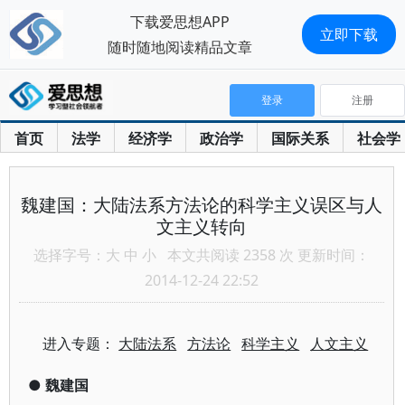
下载爱思想APP
立即下载
随时随地阅读精品文章
登录
注册
首页
法学
经济学
政治学
国际关系
社会学
魏建国：大陆法系方法论的科学主义误区与人
文主义转向
选择字号：
大
中
小
本文共阅读 2358 次 更新时间：
2014-12-24 22:52
进入专题：
大陆法系
方法论
科学主义
人文主义
●
魏建国