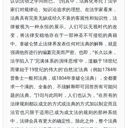
认识活动之学问而已。”[9]其中，法典化寄托了法学
家们对规律论、知识论追求的理想。在法学家看来，
法典具有完美无缺或经久不衰的客观性和知识性，法
律被视为一种永恒的展示。人们可以无视时代的改
变，将法律安稳地存在于一部神圣不可侵犯的典籍
中。拿破仑禁止法律界发表任何对法典的解释，就是
强调他所进行的编纂完美而严密。也即，“长久以来，
法学陷入了‘完满体系的演绎思维’中，滥觞于18世纪
而肇始于19世纪的伟大的‘自然法’法典（例如1784年
普鲁士一般邦法典，或1804年拿破仑法典），全都要
求一个满的、全备的、不须解释即可回答所有可能问
题的法典。”[10]与此同时，人们也认为，“在所有的
法律规则都以成文的方式或法典的方式加以制定而且
法官也只限于适用已成为成文法的规则的那种系统
中，法律会具有更大的确定性。除此之外，整个法典