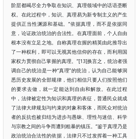
阶层都竭尽全力争取在知识、真理领域中的话语垄断
权。在此过程中，知识、真理易为新专制主义的产生
提供正当性渊源和基础。“依据真理，而不是依据同
意，论证政治统治的合法性。在真理面前，个人自由
根本没有立足之地。自称真理在握的精英由此推导出
了一种权利，即可以无视其他信仰的存在，而利用国
家权力贯彻自己掌握的真理。”[13]换言之，统治者强
调自己的统治是一种“真理”的统治，认为自己能够洞
悉历史发展的全部规律，他们相信只要人们按照他们
的要求去做，就一定能达到自由和解放。在此过程
中，法律被定性为知识和真理的表征，普通民众就成
了法律大肆规划与约束的对象和客体，而民众对统治
者的反抗也被归结为进步与愚昧、理性与迷信、科学
与宗教之间的斗争而遭到粗暴的镇压。“鉴于真理乃是
政治统治合法性的依据，法律只不过发挥着一种工具