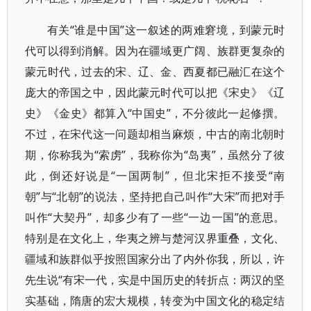
有关“谁是中国”这一叙述的两难窘境，到蒙元时
代可以得到消解。因为在疆域更广阔、族群更复杂的
蒙元时代，过去的宋、辽、金、西夏都已融汇在这个
庞大的帝国之中，因此蒙元时代可以把《宋史》《辽
史》《金史》都算入“中国史”，不分彼此一起修撰。
不过，在宋代这一问题却相当麻烦，中古的南北朝时
期，你称我为“索虏”，我称你为“岛夷”，虽然分了彼
此，倒还好说是“一国两制”，但北宋拒不接受“南
朝”与“北朝”的说法，坚持把自己叫作“大宋”而把对手
叫作“大契丹”，却多少有了一些“一边一国”的意思。
特别是在文化上，华夷之辨与楚河汉界重叠，文化、
疆域和族群似乎按照国家分出了内外你我，所以，许
先生说“有宋一代，实是中国历史的转折点：两汉的坚
实基础，隋唐的宏大规模，转变为中国文化的稳定结