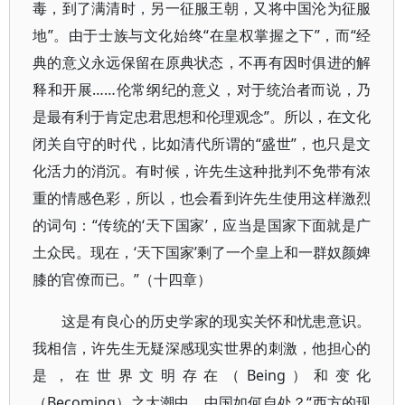
毒，到了满清时，另一征服王朝，又将中国沦为征服
地”。由于士族与文化始终“在皇权掌握之下”，而“经
典的意义永远保留在原典状态，不再有因时俱进的解
释和开展……伦常纲纪的意义，对于统治者而说，乃
是最有利于肯定忠君思想和伦理观念”。所以，在文化
闭关自守的时代，比如清代所谓的“盛世”，也只是文
化活力的消沉。有时候，许先生这种批判不免带有浓
重的情感色彩，所以，也会看到许先生使用这样激烈
的词句：“传统的‘天下国家’，应当是国家下面就是广
土众民。现在，‘天下国家’剩了一个皇上和一群奴颜婢
膝的官僚而已。”（十四章）
这是有良心的历史学家的现实关怀和忧患意识。
我相信，许先生无疑深感现实世界的刺激，他担心的
是，在世界文明存在（Being）和变化
（Becoming）之大潮中，中国如何自处？“西方的现