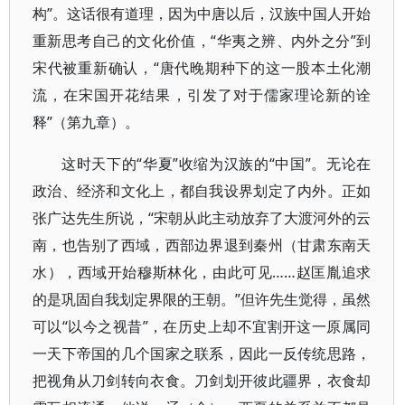
构”。这话很有道理，因为中唐以后，汉族中国人开始
重新思考自己的文化价值，“华夷之辨、内外之分”到
宋代被重新确认，“唐代晚期种下的这一股本土化潮
流，在宋国开花结果，引发了对于儒家理论新的诠
释”（第九章）。
这时天下的“华夏”收缩为汉族的“中国”。无论在
政治、经济和文化上，都自我设界划定了内外。正如
张广达先生所说，“宋朝从此主动放弃了大渡河外的云
南，也告别了西域，西部边界退到秦州（甘肃东南天
水），西域开始穆斯林化，由此可见……赵匡胤追求
的是巩固自我划定界限的王朝。”但许先生觉得，虽然
可以“以今之视昔”，在历史上却不宜割开这一原属同
一天下帝国的几个国家之联系，因此一反传统思路，
把视角从刀剑转向衣食。刀剑划开彼此疆界，衣食却