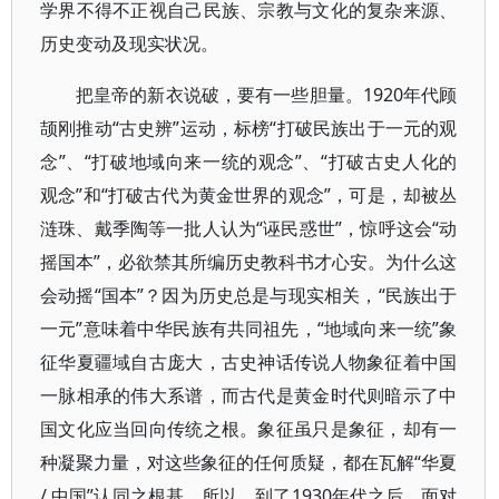
学界不得不正视自己民族、宗教与文化的复杂来源、
历史变动及现实状况。
把皇帝的新衣说破，要有一些胆量。1920年代顾
颉刚推动“古史辨”运动，标榜“打破民族出于一元的观
念”、“打破地域向来一统的观念”、“打破古史人化的
观念”和“打破古代为黄金世界的观念”，可是，却被丛
涟珠、戴季陶等一批人认为“诬民惑世”，惊呼这会“动
摇国本”，必欲禁其所编历史教科书才心安。为什么这
会动摇“国本”？因为历史总是与现实相关，“民族出于
一元”意味着中华民族有共同祖先，“地域向来一统”象
征华夏疆域自古庞大，古史神话传说人物象征着中国
一脉相承的伟大系谱，而古代是黄金时代则暗示了中
国文化应当回向传统之根。象征虽只是象征，却有一
种凝聚力量，对这些象征的任何质疑，都在瓦解“华夏
/ 中国”认同之根基。所以，到了1930年代之后，面对