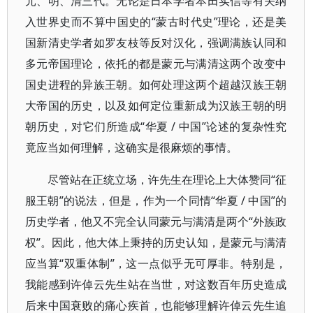
元、明、清三代。无论是日本学者本田实信等有关纳
入世界史而不算中国史的“蒙古时代史”理论，还是美
国新清史学者如罗友枝等反对汉化，强调满族认同和
多元帝国理论，依托的都是蒙元与满清这两个改变中
国史进程的异族王朝。如何处理这两个超越汉族王朝
大帝国的历史，以及如何定位重新成为汉族王朝的明
朝历史，对它们所造成“华夏 / 中国”论述的复杂性究
竟应当如何理解，这确实是很麻烦的事情。
尽管站在正统立场，许先生在理论上大体赞同“征
服王朝”的说法，但是，作为一个同情“华夏 / 中国”的
历史学者，他又不完全认同蒙元与满清是两个“外族政
权”。因此，他大体上秉持的历史认知，是蒙元与满清
应当算“双重体制”，这一点似乎无可厚非。特别是，
我能感到许倬云先生站在当世，对这数百年历史造成
后来中国衰败的痛心疾首，也能够理解许倬云先生追