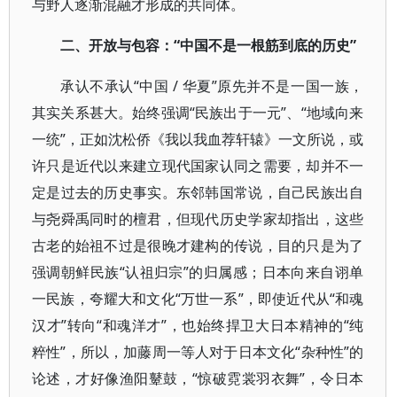
与野人逐渐混融才形成的共同体。
二、开放与包容：“中国不是一根筋到底的历史”
承认不承认“中国 / 华夏”原先并不是一国一族，
其实关系甚大。始终强调“民族出于一元”、“地域向来
一统”，正如沈松侨《我以我血荐轩辕》一文所说，或
许只是近代以来建立现代国家认同之需要，却并不一
定是过去的历史事实。东邻韩国常说，自己民族出自
与尧舜禹同时的檀君，但现代历史学家却指出，这些
古老的始祖不过是很晚才建构的传说，目的只是为了
强调朝鲜民族“认祖归宗”的归属感；日本向来自诩单
一民族，夸耀大和文化“万世一系”，即使近代从“和魂
汉才”转向“和魂洋才”，也始终捍卫大日本精神的“纯
粹性”，所以，加藤周一等人对于日本文化“杂种性”的
论述，才好像渔阳鼙鼓，“惊破霓裳羽衣舞”，令日本