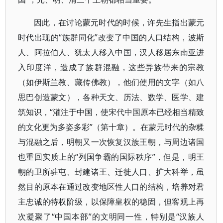
因此，在讨论蒙元时代的时候，许先生指出蒙元
时代出现的“族群同化”改变了中国的人口结构，波斯
人、阿拉伯人、犹太人移入中国，汉人移居东南亚进
入印度洋，造成了族群混融，这些异族带来的宗教
（如伊斯兰教、藏传佛教），他们使用的文字（如八
思巴创造蒙文），各种天文、历法、数学、医学、建
筑知识，“灌注于中国，使宋代中国原本已经相当精致
的文化更为多姿多彩”（第十章）。在蒙元时代的杂糅
与混融之后，明朝又一次恢复汉族王朝，与周边诸国
也重回实质上的“列国争霸的国际秩序”，但是，明王
朝的卫所驻屯、封建诸王、迁徙人口、扩大科举，虽
然目的原本在通过改变地区性人口的结构，培养对君
主忠诚的特权阶级，以保障皇权的稳固，但客观上再
次凝聚了“中国本部”的文明同一性，特别是“汉族人