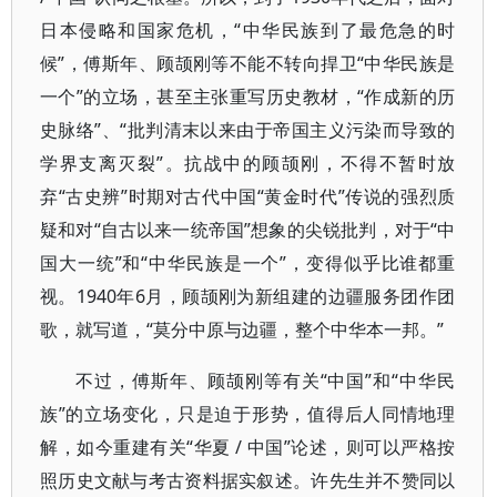
日本侵略和国家危机，“中华民族到了最危急的时
候”，傅斯年、顾颉刚等不能不转向捍卫“中华民族是
一个”的立场，甚至主张重写历史教材，“作成新的历
史脉络”、“批判清末以来由于帝国主义污染而导致的
学界支离灭裂”。抗战中的顾颉刚，不得不暂时放
弃“古史辨”时期对古代中国“黄金时代”传说的强烈质
疑和对“自古以来一统帝国”想象的尖锐批判，对于“中
国大一统”和“中华民族是一个”，变得似乎比谁都重
视。1940年6月，顾颉刚为新组建的边疆服务团作团
歌，就写道，“莫分中原与边疆，整个中华本一邦。”
不过，傅斯年、顾颉刚等有关“中国”和“中华民
族”的立场变化，只是迫于形势，值得后人同情地理
解，如今重建有关“华夏 / 中国”论述，则可以严格按
照历史文献与考古资料据实叙述。许先生并不赞同以