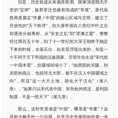
但是，历史轨迹从来诡异莫测。国家演进既无不
变的“定律”，族群变迁也难有现成的“常规”。唐代虽
然再度奠定“华夏 / 中国”的核心区域与文明，建立了
开放性的“天下秩序”，但大唐帝国在八世纪中叶之后
却逐渐分崩离析。从“安史之乱”到“澶渊之盟”，整整
经过两百五十年，到了十一世纪初大宋王朝终于稳定
下来的时候，水落石出，在东亚浮现出来的，却是一
个不同于天下帝国的汉族国家。尽管许先生说“宋代统
一中国本部”，但疆域却缩小了，“由西部的关陇，到
东部的燕云，包括河北大部，都不在汉人中国疆域之
内”，而且“这一大片土地，胡化大于汉化”（第八
章），“如果只以宋代表中国，宋所处的情况，是列国
制度，不是一统天下”（第九章） 。
那么，这时究竟谁是“中国”，哪里是“华夏”？这
是相当棘手的一个问题，也是历史学家面临的第一道