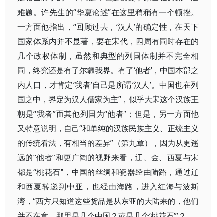
难题。许先生的“华夏论述”在这里稍稍有一个顿挫。
一方面他指出，“回顾过去，‘汉人’的确定性，在天下
国家体系内并不显著，要在宋代，四周有同时存在的
几个政权体制，虽然和典型的列国体制并不完全相
同，终究还是有了尔疆我界。有了‘他者’，中国本部之
内人口，才肯定‘我者’自己是所谓‘汉人’。中国也在列
国之中，界定为汉人儒家为主”，似乎大宋这个汉族王
朝是“我者”而其他列国为“他者”；但是，另一方面他
又特意说明，自己“和单纯的汉族民族主义、正统主义
的传统看法，有相当的差异”（第九章），因为从更遥
远的“他者”和更广阔的视野来看，辽、金、西夏与宋
都是“桃花石”，中国的丝绸和瓷器经由陆路，通过辽
和西夏转递到中亚，也经由海路，进入红海与波斯
湾，“西方只知道这些货品是从东亚的大陆来的，他们
并不在意，那里是几个中国？或是几个‘桃花石’”？