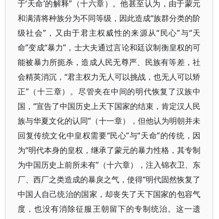
于‘天命’的解释”（十六章）。他甚至认为，由于蒙元
和满清将种族分为不同等级，因此造成“族群分类的阶
级社会”，又由于君主权威性的来源从“民心”与“天
命”变成“暴力”，士大夫通过言论和廷议制衡皇权的可
能被暴力所扼杀，造成人民无尊严、民族有等差，社
会精英消沉，“君主权力无人可以挑战，也无人可以矫
正”（十三章）。尽管夹在中间的明代恢复了汉族中
国，“宣告了中国历史上天下国家的结束，肯定汉人民
族与华夏文化的认同”（十一章），但他认为明朝并未
回复传统文化中皇权需要“民心”与“天命”的传统，因
为“明代本身的皇权，继承了蒙元的暴力性格，其专制
为中国历史上前所未有”（十六章），注入锦衣卫、东
厂、西厂之类造成的暴戾之气，使得“明代固然恢复了
中国人自己统治的国家，却丧失了天下国家的包容气
度，也没有消除征服王朝留下的专制统治。这一遗