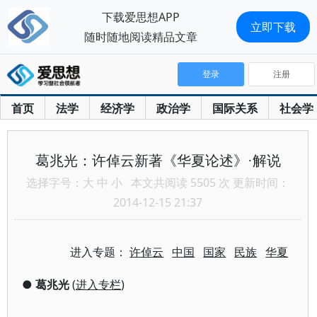
下载爱思想APP
立即下载
随时随地阅读精品文章
登录
注册
首页
法学
经济学
政治学
国际关系
社会学
葛兆光：许倬云新著《华夏论述》·解说
选择字号：
大
中
小
本文共阅读 5505 次 更新时间：
2014-12-15 21:37
进入专题：
许倬云
中国
国家
民族
华夏
●
葛兆光
(
进入专栏
)