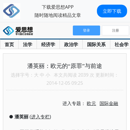
下载爱思想APP
立即下载
随时随地阅读精品文章
登录
注册
首页
法学
经济学
政治学
国际关系
社会学
潘英丽：欧元的“原罪”与前途
选择字号：
大
中
小
本文共阅读 2039 次 更新时间：
2014-12-05 09:25
进入专题：
欧元
国际金融
●
潘英丽
(
进入专栏
)