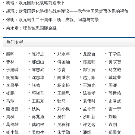
胡琨：欧元国际化战略前途未卜
胡琨：欧元国际化路径与战略评议——竞争性国际货币体系的视角
张明：欧元诞生二十周年回顾：成就、问题与前景
余永定：埋首独思国际金融
热门专栏
秦晖
陈行之
郑永年
龙应台
丁学良
曹林
鄢烈山
傅国涌
陈嘉映
黄宗智
于建嵘
陈志武
徐贲
郭宇宽
马立诚
杨祖陶
沈志华
向继东
赵汀阳
戴建业
李昌平
张鸣
杨奎松
王海光
周濂
杨鹏
邓晓芒
王缉思
陈奉孝
郭世佑
马玲
王振东
狄马
袁伟时
史啸虎
熊培云
秋风
刘小枫
孟令伟
雷一宁
周枫
蒋兆勇
吴伟
沙叶新
刘瑜
葛剑雄
储昭根
吴稼祥
许之远
袁刚
杨小凯
吴励生
朱学勤
潘维
郑秉文