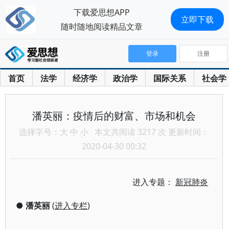
下载爱思想APP
立即下载
随时随地阅读精品文章
登录
注册
首页
法学
经济学
政治学
国际关系
社会学
潘英丽：疫情后的财富、市场和机会
选择字号：
大
中
小
本文共阅读 3217 次 更新时间：
2020-04-30 00:32
进入专题：
新冠肺炎
●
潘英丽
(
进入专栏
)