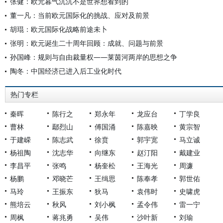
张健：欧元暮气沉沉不是世界想看到的
董一凡：当前欧元国际化的挑战、应对及前景
胡琨：欧元国际化战略前途未卜
张明：欧元诞生二十周年回顾：成就、问题与前景
孙国峰：规则与自由裁量权——莱茵河两岸的思想之争
陶冬：中国经济已进入后工业化时代
热门专栏
秦晖
陈行之
郑永年
龙应台
丁学良
曹林
鄢烈山
傅国涌
陈嘉映
黄宗智
于建嵘
陈志武
徐贲
郭宇宽
马立诚
杨祖陶
沈志华
向继东
赵汀阳
戴建业
李昌平
张鸣
杨奎松
王海光
周濂
杨鹏
邓晓芒
王缉思
陈奉孝
郭世佑
马玲
王振东
狄马
袁伟时
史啸虎
熊培云
秋风
刘小枫
孟令伟
雷一宁
周枫
蒋兆勇
吴伟
沙叶新
刘瑜