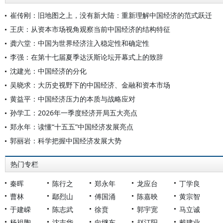
崔传刚：旧地图之上，没有新大陆：重新理解中国经济的范式跃迁
王庆：从资本市场视角观察当前中国经济的结构特征
龚六堂：中国为世界经济注入稳定性和确定性
李强：在第十七届夏季达沃斯论坛开幕式上的致辞
沈建光：中国经济的分化
吴晓求：大历史视野下的中国经济、金融和资本市场
黄益平：中国经济压力的本质与战略应对
孙学工：2026年一季度经济开局五大亮点
郑永年：读懂“十五五”中国经济发展亮点
郭丽岩：科学把握中国经济发展大势
热门专栏
秦晖
陈行之
郑永年
龙应台
丁学良
曹林
鄢烈山
傅国涌
陈嘉映
黄宗智
于建嵘
陈志武
徐贲
郭宇宽
马立诚
杨祖陶
沈志华
向继东
赵汀阳
戴建业