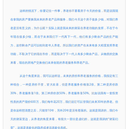
这样的情况下，你要记住一件事，养老你不要看房子今天的价值，而是说我现
在拿我的房产要换我未来的养老产品和服务，我们今天这个房子值多少钱，对我们养
老是没有意义的，为什么呢？实际上就是我未来的财富在养老功能的发挥，不在于今
年现在值多少钱，而在于未来我们下一代再下一代，他们有多少剩余产品的生产能
力，这些剩余产品可以给到老年人养老。所以我们的资产在未来有多大程度发挥养老
功能，不取决于它的现在市价，而是取决于下一代人有多少剩余产品。从物质的交换
来看，现在的房地产交换他们未来创造的养老服务和养老产品。
从这个角度来说，我可以这样说，未来的房价和养老服务的价格，我假定有三
种组合，一种是房价不变，皆大欢喜，但是养老服务价格涨2倍。第二种是房价跌
30%，养老服务涨1倍。第三种房价跌50%，养老服务涨50%。比如说我有一套投资
性质的房产现价600万，我们每年花20万，我们说它可以管我们未来30年的养老。但
是你这样想清楚之后，只能管10年，另外20年是没有着落的。这就是我讲的，我们今
天的财富里边，从养老的角度来看，有很大一部分是虚幻的，这就是我讲的“财富幻
觉”，这就是老龄化的隐患或者说老龄化危机。