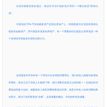
涉及到家庭投资的观点，我这本书当中很多地方用到一个概念就是“财富幻
觉”。
中国现在70%-75%的家庭资产是投在房地产上，和美国最大区别是美国有比
较多的金融资产，而中国是有更多的房地产。有一个重要的结论就是以房养老是一种
个体理性带来集体非理性结果行为。
这张图是非常简单的一个理论叫生命周期消费理论，我们的收入随着年龄增加
而增长，退休之后工作收入大幅度下降。我们消费应该是怎么样的呢？一生稳定的消
费是福利最大化的，储蓄是收入线到消费线垂直的距离，就是当年收入扣掉消费的剩
余部分，相当于农民家里的“余粮”，这是储蓄的概念。年轻的时候负储蓄。