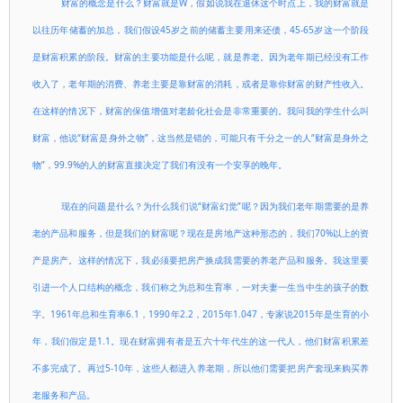
财富的概念是什么？财富就是W，假如说我在退休这个时点上，我的财富就是
以往历年储蓄的加总，我们假设45岁之前的储蓄主要用来还债，45-65岁这一个阶段
是财富积累的阶段。财富的主要功能是什么呢，就是养老。因为老年期已经没有工作
收入了，老年期的消费、养老主要是靠财富的消耗，或者是靠你财富的财产性收入。
在这样的情况下，财富的保值增值对老龄化社会是非常重要的。我问我的学生什么叫
财富，他说“财富是身外之物”，这当然是错的，可能只有千分之一的人“财富是身外之
物”，99.9%的人的财富直接决定了我们有没有一个安享的晚年。
现在的问题是什么？为什么我们说“财富幻觉”呢？因为我们老年期需要的是养
老的产品和服务，但是我们的财富呢？现在是房地产这种形态的，我们70%以上的资
产是房产。这样的情况下，我必须要把房产换成我需要的养老产品和服务。我这里要
引进一个人口结构的概念，我们称之为总和生育率，一对夫妻一生当中生的孩子的数
字。1961年总和生育率6.1，1990年2.2，2015年1.047，专家说2015年是生育的小
年，我们假定是1.1。现在财富拥有者是五六十年代生的这一代人，他们财富积累差
不多完成了。再过5-10年，这些人都进入养老期，所以他们需要把房产套现来购买养
老服务和产品。