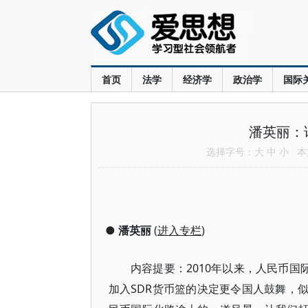
首页
法学
经济学
政治学
国际
潘英丽：
选择字号：
大
中
小
本文
●
潘英丽
(
进入专栏
)
内容提要：2010年以来，人民币国
加入SDR货币篮的决定更令国人鼓舞，