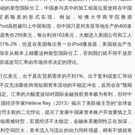
基础的新型国际分工，中国参与其中的加工组装位置使得在中国
以贸易顺差的形式实现。例如，哈佛大学商学院教授
，苹果iPod虽然被印上中国制造，但中国只是对东亚等地生产的400多
放器售价299美元，每台利润163美元，大都进入美国公司和工人
%-2%，但是在美国每出售一台iPod播放器，美国就会产生
，除非从根本上颠覆这种新型国际分工，否则我们就不得不放弃
弃或改写汇率由市场供求决定的理论。
00万亿美元，出于真实贸易需求的不到1%。出于套利或套汇等动
动不仅无法吸收跨境短期资本流动的不稳定冲击，反而会在“预期
稳定。汇率的大幅度波动对国际金融投机资本极为有利，但对中
济学家Hélène Rey（2013）揭示了美联储主导的“全球金
货币主权的二元悖论，提示了发展中国家资本账户开放要慎之又
面临艰难转型，宏观经济不太稳定，金融体系脆弱性正在加深，
套利空间巨大，资本流入与流出的动力同样强盛，稍有不慎就有