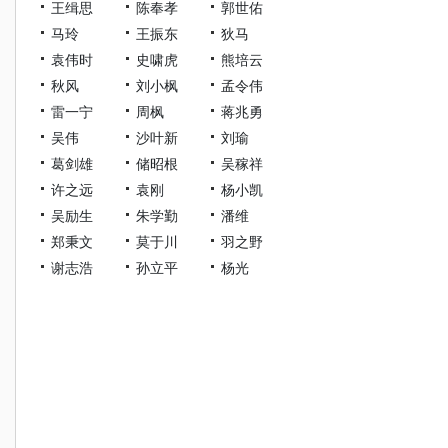
王缉思
陈奉孝
郭世佑
马玲
王振东
狄马
袁伟时
史啸虎
熊培云
秋风
刘小枫
孟令伟
雷一宁
周枫
蒋兆勇
吴伟
沙叶新
刘瑜
葛剑雄
储昭根
吴稼祥
许之远
袁刚
杨小凯
吴励生
朱学勤
潘维
郑秉文
莫于川
羽之野
谢志浩
孙立平
杨光