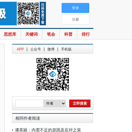
登录
注册
思想库
关键词
笔会
科普
排行
|
|
|
APP
公众号
微博
手机版
相同作者阅读
潘英丽：内需不足的原因及应对之策