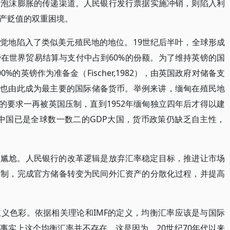
资泡沫膨胀的传递渠道。人民银行发行票据实施冲销，则陷入利
产贬值的双重困境。
觉地陷入了类似美元殖民地的地位。19世纪后半叶，全球形成
在世界贸易结算与支付中占到60%的份额。为了维持英镑的国
的英镑作为准备金（Fischer,1982），由英国政府对储备支
2），英镑也由此成为最主要的国际储备货币。举例来讲，缅甸在殖民地
银行的要求一再被英国压制，直到1952年缅甸独立四年后才得以建
5）。中国已是全球数一数二的GDP大国，货币政策仍缺乏自主性，
点尴尬。人民银行的改革逻辑是放弃汇率稳定目标，推进让市场
管制，完成官方储备转变为民间外汇资产的分散化过程，并提高
义色彩。依据相关理论和IMF的定义，均衡汇率应该是与国际
事实上这个均衡汇率并不存在。这是因为，20世纪70年代以来