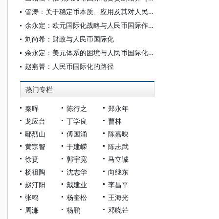
管涛：关于稳定币本质、应用及其对人民币国际化影响的思考
余永定：欧元国际化战略与人民币国际作用提升
刘尚希：财政与人民币国际化
余永定：美元体系的困境与人民币国际化的机遇
赵燕菁：人民币国际化的路径
热门专栏
秦晖
陈行之
郑永年
龙应台
丁学良
曹林
鄢烈山
傅国涌
陈嘉映
黄宗智
于建嵘
陈志武
徐贲
郭宇宽
马立诚
杨祖陶
沈志华
向继东
赵汀阳
戴建业
李昌平
张鸣
杨奎松
王海光
周濂
杨鹏
邓晓芒