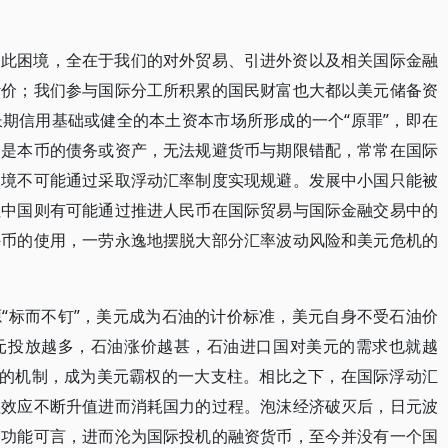
如此困境，全在于我们的对外贸易、引进外资以及相关国际金融
计价；我们参与国际分工所积累的国民财富也大都以美元储备资
期信用基础或健全的本土资本市场所形成的一个“原罪”，即在
不是本币的债务或资产，无法规避货币与期限错配，常常在国际
困境不可能通过采取浮动汇率制度实现规避。发展中小国只能被
但中国则有可能通过推进人民币在国际贸易与国际金融交易中的
外币的使用，一劳永逸地摆脱大部分汇率波动风险和美元危机的
“标而不钉”，美元成为石油的计价标准，美元自身不受石油价
元投放越多，石油涨价越甚，石油进口国对美元的需求也就越
”的机制，成为美元霸权的一大支柱。相比之下，在国际浮动汇
值效应不断升值进而消耗国力的过程。泡沫经济破灭后，日元波
的功能可言，进而沦为国际投机的融资货币，至今并没有一个国