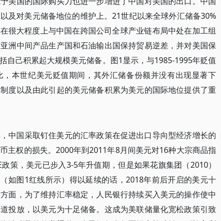
赋予美国的国际购买力也进一步增进了中国对美国的出口。中国
以及对美元储备地位的维护上。21世纪以来全球外汇储备30%
这在很大程度上与中国在跨国公司全球产业链布局中处在加工组
对亚洲中间产品生产国和石油输出国保持贸易逆差，并对美国保
自己积累起大规模美元储备。图1显示，与1985-1995年贬值
相比，本世纪美元贬值期间，其外汇储备份额并没有出现显著下
率制度以及由此引起的美元储备积累为美元的国际地位提供了重
样，中国采取钉住美元的汇率政策在促进出口导向型经济增长的
主权的损失。2000年到2011年8月间美元对16种大宗商品指
E政策，美元已步入3-5年升值期，但是如果花旗集团（2010）
（如图1红线所示）得以延续的话，2018年前后开启的美元十
一方面，为了维持汇率稳定，人民银行持续买入美元的操作使中
渠道投放，以美元为十足储备。这成为美联储量化宽松政策引致