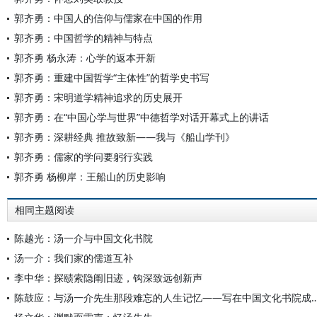
郭齐勇：中国人的信仰与儒家在中国的作用
郭齐勇：中国哲学的精神与特点
郭齐勇 杨永涛：心学的返本开新
郭齐勇：重建中国哲学“主体性”的哲学史书写
郭齐勇：宋明道学精神追求的历史展开
郭齐勇：在“中国心学与世界”中德哲学对话开幕式上的讲话
郭齐勇：深耕经典 推故致新——我与《船山学刊》
郭齐勇：儒家的学问要躬行实践
郭齐勇 杨柳岸：王船山的历史影响
相同主题阅读
陈越光：汤一介与中国文化书院
汤一介：我们家的儒道互补
李中华：探赜索隐阐旧迹，钩深致远创新声
陈鼓应：与汤一介先生那段难忘的人生记忆——写在中国文化书