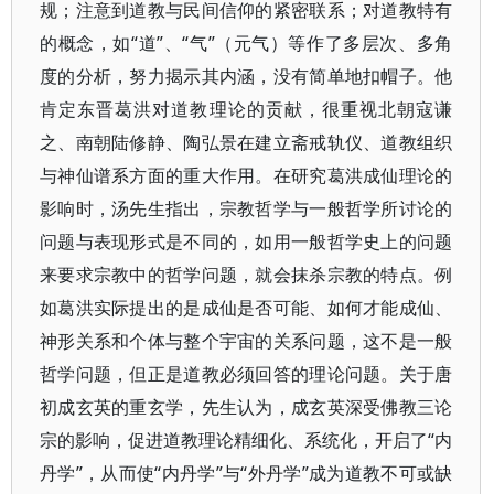
规；注意到道教与民间信仰的紧密联系；对道教特有
的概念，如“道”、“气”（元气）等作了多层次、多角
度的分析，努力揭示其内涵，没有简单地扣帽子。他
肯定东晋葛洪对道教理论的贡献，很重视北朝寇谦
之、南朝陆修静、陶弘景在建立斋戒轨仪、道教组织
与神仙谱系方面的重大作用。在研究葛洪成仙理论的
影响时，汤先生指出，宗教哲学与一般哲学所讨论的
问题与表现形式是不同的，如用一般哲学史上的问题
来要求宗教中的哲学问题，就会抹杀宗教的特点。例
如葛洪实际提出的是成仙是否可能、如何才能成仙、
神形关系和个体与整个宇宙的关系问题，这不是一般
哲学问题，但正是道教必须回答的理论问题。关于唐
初成玄英的重玄学，先生认为，成玄英深受佛教三论
宗的影响，促进道教理论精细化、系统化，开启了“内
丹学”，从而使“内丹学”与“外丹学”成为道教不可或缺