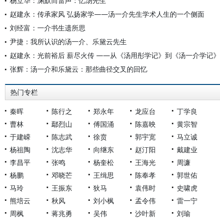
杨立华：渊默而雷声：忆汤先生
赵建永：传承家风 弘扬家学——汤一介先生学术人生的一个侧面
刘经富：一介书生遗所思
尹捷：我所认识的汤一介、乐黛云先生
赵建永：光前裕后 薪尽火传 ——从《汤用彤学记》到《汤一介学记》
张辉：汤一介和乐黛云：那些曲径交叉的回忆
热门专栏
秦晖
陈行之
郑永年
龙应台
丁学良
曹林
鄢烈山
傅国涌
陈嘉映
黄宗智
于建嵘
陈志武
徐贲
郭宇宽
马立诚
杨祖陶
沈志华
向继东
赵汀阳
戴建业
李昌平
张鸣
杨奎松
王海光
周濂
杨鹏
邓晓芒
王缉思
陈奉孝
郭世佑
马玲
王振东
狄马
袁伟时
史啸虎
熊培云
秋风
刘小枫
孟令伟
雷一宁
周枫
蒋兆勇
吴伟
沙叶新
刘瑜