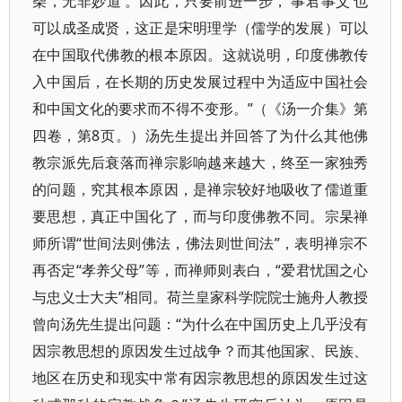
柴，无非妙道’。因此，只要前进一步，‘事君事父’也
可以成圣成贤，这正是宋明理学（儒学的发展）可以
在中国取代佛教的根本原因。这就说明，印度佛教传
入中国后，在长期的历史发展过程中为适应中国社会
和中国文化的要求而不得不变形。”（《汤一介集》第
四卷，第8页。）汤先生提出并回答了为什么其他佛
教宗派先后衰落而禅宗影响越来越大，终至一家独秀
的问题，究其根本原因，是禅宗较好地吸收了儒道重
要思想，真正中国化了，而与印度佛教不同。宗杲禅
师所谓“世间法则佛法，佛法则世间法”，表明禅宗不
再否定“孝养父母”等，而禅师则表白，“爱君忧国之心
与忠义士大夫”相同。荷兰皇家科学院院士施舟人教授
曾向汤先生提出问题：“为什么在中国历史上几乎没有
因宗教思想的原因发生过战争？而其他国家、民族、
地区在历史和现实中常有因宗教思想的原因发生过这