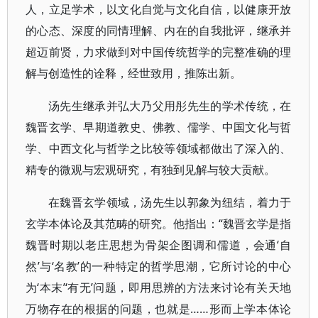
人，立足学术，以文化自觉与文化自信，以健康开放
的心态、深度的同情理解、内在的自我批评，继承并
超迈前贤，力求做到对中国传统哲学的完整准确的理
解与创造性的诠释，经世致用，推陈出新。
汤先生继承并弘大乃父用彤先生的学术传统，在
魏晋玄学、早期道教史、佛教、儒学、中国文化与哲
学、中西文化与哲学之比较等领域都做出了深入的、
精专的微观与宏观研究，有独到见解与较大贡献。
在魏晋玄学领域，汤先生以郭象为纽结，着力于
玄学本体论及其范畴的研究。他指出：“魏晋玄学是指
魏晋时期以老庄思想为骨架企图调和儒道，会通‘自
然’与‘名教’的一种特定的哲学思潮，它所讨论的中心
为‘本末’‘有无’问题，即用思辨的方法来讨论有关天地
万物存在的根据的问题，也就是……形而上学本体论