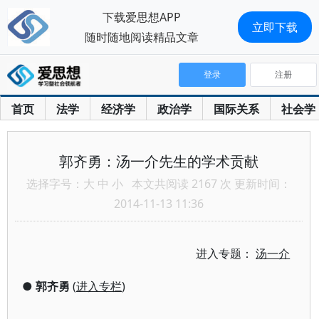
下载爱思想APP
立即下载
随时随地阅读精品文章
登录
注册
首页
法学
经济学
政治学
国际关系
社会学
郭齐勇：汤一介先生的学术贡献
选择字号：
大
中
小
本文共阅读 2167 次 更新时间：
2014-11-13 11:36
进入专题：
汤一介
●
郭齐勇
(
进入专栏
)