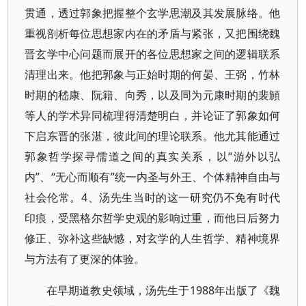
贯通，透过郭象把握整个玄学思潮及其发展脉络。他
重视剖析每位思想家内在的矛盾与紧张，又把围绕魏
晋玄学中心问题而展开的各位思想家之间的逻辑联系
清理出来。他把郭象与正始时期的何晏、王弼，竹林
时期的嵇康、阮籍、向秀，以及同为元康时期的裴頠
等人的学术异同梳理得清楚明白，并论证了郭象如何
下启东晋的张湛，彼此间的理论联系。他尤其能通过
郭象哲学探寻儒道之间的真实关系，以“游外以弘
内”、“无心而顺有”统一内圣与外王、个体精神自由与
社会伦常。4、汤先生当时的这一研究仍不免有时代
印痕，受黑格尔哲学史观的影响过重，而他日后努力
修正、弥补这些缺憾，对玄学的人生哲学、精神境界
与方法有了更深的体验。
在早期道教史领域，汤先生于1988年出版了《魏