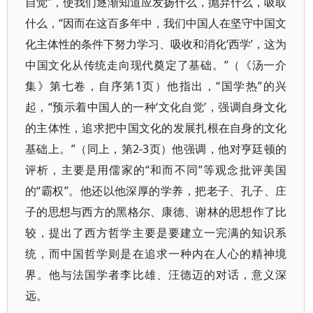
自觉”，使我们逐渐知道应发扬什么，抛弃什么，吸取
什么，“因而在这百多年中，我们中国人在坚守中国文
化主体性的条件下努力学习、吸收和消化‘西学’，这为
中国文化从传统走向现代奠定了基础。”（《汤一介
集》第七卷，自序第1页）他指出，“国学热”的兴
起，“预示着中国人的一种‘文化自觉’，强调自身文化
的主体性，追求把中国文化的发展扎根在自身的文化
基础上。”（同上，第2-3页）他强调，他对亨廷顿的
评析，主要是用儒家的“和而不同”等观念批评美国
的“霸权”。他还以他深厚的学养，把老子、孔子、庄
子的思想与西方的黑格尔、康德、谢林的思想作了比
较，提出了西方哲学主要是要建立一完满的知识系
统，而中国哲学则是在追求一种内在人心的精神境
界。他与法国学者李比雄、汪德迈的对话，意义深
远。