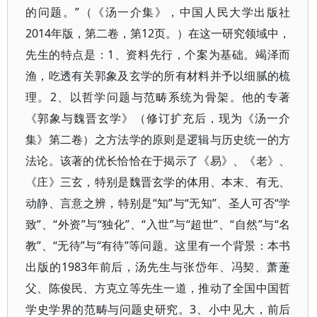
的问题。”（《汤一介集》，中国人民大学出版社
2014年版，第二卷，第12页。）在这一研究领域中，
先生的特点是：1、资料先行，个案为基础。竭泽而
渔，吃透有关郭象及玄学的所有材料并予以细腻的梳
理。2、以哲学问题与范畴系统为骨架。他的专著
《郭象与魏晋玄学》（修订扩充后，现为《汤一介
集》第二卷）之方法学的原则是逻辑与历史统一的方
法论。该著的优长恰恰在于揭示了《易》、《老》、
《庄》三玄，特别是魏晋玄学的体用、本末、有无、
动静、言意之辨，特别是“知”与“无知”、圣人可否“学
致”、“外资”与“独化”、“入世”与“超世”、“自然”与“名
教”、“无待”与“有待”等问题。这里有一个背景：本书
出版的1983年前后，汤先生与张岱年、冯契、萧萐
父、陈俊民、方克立等先生一道，推动了全国中国哲
学史学界的范畴与问题史研究。3、小中见大，前后