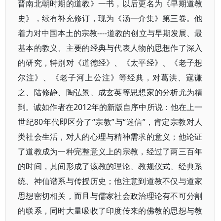
晋南北朝时期的道教》一书，以后更名为《早期道教
史》，续有补充修订，现为《汤一介集》第三卷。他
着力对中国本土的宗教----道教的创立与早期发展、最
基本的教义、主要的经典与代表人物的思想作了深入
的研究，特别对《道德经》、《太平经》、《老子想
尔注》、《老子河上公注》等经典，对葛洪、寇谦
之、陆修静、陶弘景、成玄英等思想家的分析尤为精
到。诚如作者在2012年的新版自序中所说：他在上一
世纪80年代即区分了“宗教”与“迷信”，肯定宗教对人
类社会生活，对人的心理与精神需求的意义；他论证
了道教成为一种完整意义上的宗教，经过了两三百年
的时间，其间形成了该教的理论、教规仪式、经典系
统、神仙谱系与传授历史；他注意到道教不仅与道家
思想密切相关，而且与儒家社会政治理论有不可分割
的联系，同时大量吸收了印度传来的佛教的思想与教