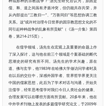
种或那种的宗教战争？”汤先生研究后认为，原因是
儒、释、道之间虽有矛盾冲突，但仍能共存共荣，并
从内部提出“三教归一”、“万善同归”等思想协调三教
关系。这“或许对治理今日世界的因宗教思想文化的不
同引起种种战争的乱象有所贡献”（《汤一介集》第四
卷，第214-215页）。
在儒学领域，汤先生在宏观上及重要的命题上作
了深入探讨，这与他在前三个领域是个案基础的断代
思潮史的研究有所不同。汤先生的学术兴趣，原在
道、佛与玄学，他1983年在哈佛大学做访问学者时及
在以后的交往中，深感外国学者、世界哲学界更关注
中国的儒家思想，此后为了学术对话与沟通，开始关
注儒学，经常思考儒学对我们今日人类社会的健康、
合理发展可以在哪些方面有所贡献。20多年来，他在
中外学术刊物上发表的多篇儒学研究论文，于2009年