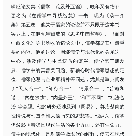
辑成论文集《儒学十论及外五篇》，晚年又有增补，
更名为《在儒学中寻找智慧》一书，现为《汤一介
集》第五卷。他关于儒家的论说并不只限于这本书，
实际上，在他晚年辑成的《思考中国哲学》、《面对
中西文化》等书所收的诸论文中，儒学都是其中最重
要的内容。他的讨论，围绕儒学与现代化的关系这一
中心，涉及儒学与中华民族的复兴、儒学第三期发
展、儒学中的真善美问题、新轴心时代儒家思想的定
位、儒家伦理与企业家精神等问题，尤其是重点阐发
了“天人合一”、“知行合一”、“情景合一”、“普遍和
谐”、“内在超越”、“内圣外王”、“和而不同”、“礼法合
治”等命题。他的研究还涉及到《周易》、郭店楚简的
性情说与韩国李朝大儒南冥的思想等。他认为，儒学
仍然影响着我国现代生活的各个方面，还有生命力。
儒学的现代化，是对儒学做现代的解释，使它在现代