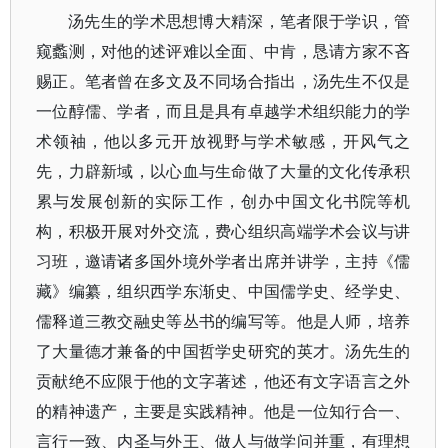
汤先生的学术思想博大精深，笔者限于学识，管
窥蠡测，对他的述评难以全面、中肯，恳请方家不吝
赐正。笔者曾在多文及不同场合指出，汤先生不仅是
一位醇儒、学者，而且是具有卓越学术组织能力的学
术领袖，他以多元开放视野与学术敏感，开风气之
先，力辟新域，以心血与生命做了大量的文化传承积
累与发展创新的实际工作，创办中国文化书院等机
构，积极开展对外交流，费心组织高端学术会议与讲
习班，邀请诸多国外境外学者出席并讲学，主持《儒
藏》编纂，组织西学东渐史、中国儒学史、经学史、
儒释道三教交融史等丛书的编写等。他是人师，培养
了大量德才兼备的中国哲学史研究的英才。汤先生的
贡献绝不应限于他的文字著述，他还有文字语言之外
的精神遗产，主要是实践精神。他是一位知行合一、
言行一致、内圣与外王、做人与做学问并重，有理想